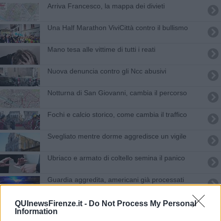
Arriva Francesco, la mappa dei divieti
Una Half Marathon ViviCittà contro il bullismo
Mano tesa alle vittime di tutti i reati
Nuova denuncia contro gli Ncc abusivi
Notturna di San Giovanni, cambia il percorso
Fochi e calcio storico, come cambia il traffico
Svegliato mentre dorme aggredisce un vigile
Ubriaco e armato di coltello semina il panico
Guardia aggredita, americani già processati
Due borseggiatori bloccati e arrestati
QUInewsFirenze.it -
Do Not Process My Personal
Information