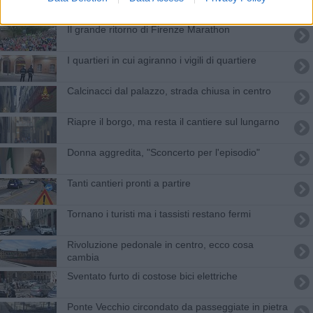
Il grande ritorno di Firenze Marathon
I quartieri in cui agiranno i vigili di quartiere
Calcinacci dal palazzo, strada chiusa in centro
Riapre il borgo, ma resta il cantiere sul lungarno
Donna aggredita, "Sconcerto per l'episodio"
Tanti cantieri pronti a partire
Tornano i turisti ma i tassisti restano fermi
Rivoluzione pedonale in centro, ecco cosa
cambia
Sventato furto di costose bici elettriche
Ponte Vecchio circondato da passeggiate in pietra