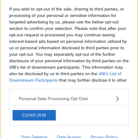
Torna la Maratona, ecco i divieti e le deviazioni
If you wish to opt-out of the sale, sharing to third parties, or
Firenze Marathon, occhio ai divieti, sospesa la T2
processing of your personal or sensitive information for
targeted advertising by us, please use the below opt-out
section to confirm your selection. Please note that after your
Sui lungarni una pedonalizzazione da paura
opt-out request is processed you may continue seeing
interest-based ads based on personal information utilized by
Lungarni chiusi al traffico, ecco cosa cambia
us or personal information disclosed to third parties prior to
your opt-out. You may separately opt-out of the further
Bentornato lungarno Diaz, blindata la voragine
disclosure of your personal information by third parties on the
IAB’s list of downstream participants. This information may
Fermi tutti, si corre la Firenze Marathon
also be disclosed by us to third parties on the
IAB’s List of
Downstream Participants
that may further disclose it to other
Torna la maratona, come muoversi in città
third parties.
L'asta per la Loggia del Grano va deserta
Personal Data Processing Opt Outs
Irrompe nel duomo, scatta divieto di
CONFIRM
avvicinamento
Americane palpeggiate e rapinate, le
testimonianze
Data Deletion
Data Access
Privacy Policy
Ciak, 'Six Underground' rivoluziona il traffico'