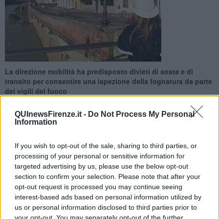
La direzione mobilità ha predisposto divieti di sosta e di
transito per consentire una ispezione della fognatura da parte
dei vigili del fuoco
QUInewsFirenze.it -
Do Not Process My Personal
Information
If you wish to opt-out of the sale, sharing to third parties, or
FIRENZE —
Per consentire una ispezione della fognatura da parte
processing of your personal or sensitive information for
dei vigili del fuoco domani, mercoledì 26 febbraio, saranno istituiti
targeted advertising by us, please use the below opt-out
alcuni provvedimenti in lungarno Diaz e nelle strade limitrofe.
section to confirm your selection. Please note that after your
Dalle 9 alle 17 saranno chiusi il lungarno da piazza Mentana e
opt-out request is processed you may continue seeing
piazza del Giudici e piazza Mentana dal numero civico 1 sulla
interest-based ads based on personal information utilized by
corsia che collega a lungarno Diaz. La viabilità alternativa sarà
us or personal information disclosed to third parties prior to
garantita da una serie di modifiche di sensi di marcia in via dei
your opt-out. You may separately opt-out of the further