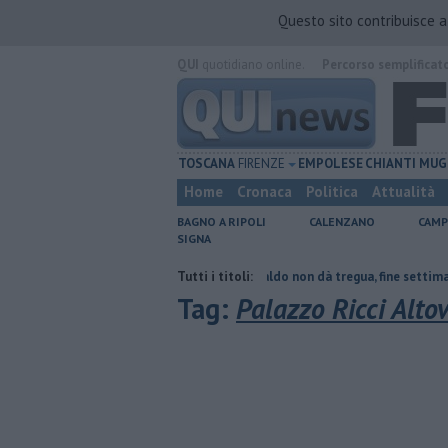
Questo sito contribuisce 
QUI
quotidiano online.
Percorso semplificat
TOSCANA
FIRENZE
EMPOLESE
CHIANTI
MUG
Home
Cronaca
Politica
Attualità
BAGNO A RIPOLI
CALENZANO
CAMP
SIGNA
l tetto collassa
Il grande caldo non dà tregua, fine settimana rovente
Tutti i titoli:
Tag:
Palazzo Ricci Altov