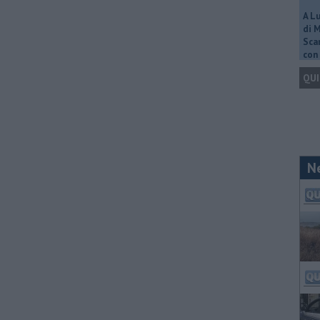
A L
di 
Scar
con 
QUI
N