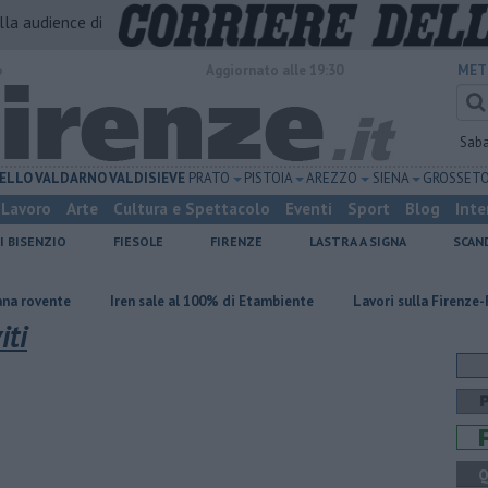
alla audience di
o
Aggiornato alle 19:30
MET
Sab
ELLO
VALDARNO
VALDISIEVE
PRATO
PISTOIA
AREZZO
SIENA
GROSSET
Lavoro
Arte
Cultura e Spettacolo
Eventi
Sport
Blog
Inte
I BISENZIO
FIESOLE
FIRENZE
LASTRA A SIGNA
SCAN
Iren sale al 100% di Etambiente
Lavori sulla Firenze-Roma, i tre
iti
Q