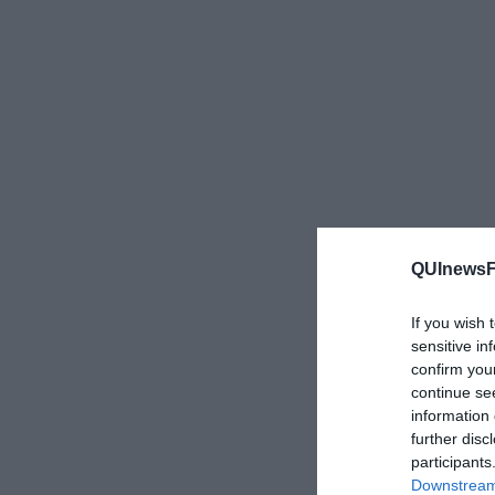
QUInewsFi
If you wish 
sensitive in
confirm you
continue se
information 
further disc
participants
Downstream 