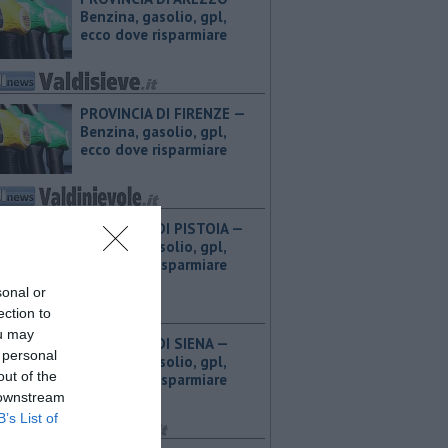
Benzina, gasolio, gpl,
ecco dove risparmiare
PROVINCIA DI FIRENZE — ​
Benzina, gasolio, gpl,
ecco dove risparmiare
PROVINCIA DI PISTOIA — ​
Benzina, gasolio, gpl,
ecco dove risparmiare
sonal or
ection to
ou may
PROVINCIA DI SIENA — ​
 personal
Benzina, gasolio, gpl,
out of the
ecco dove risparmiare
 downstream
B’s List of