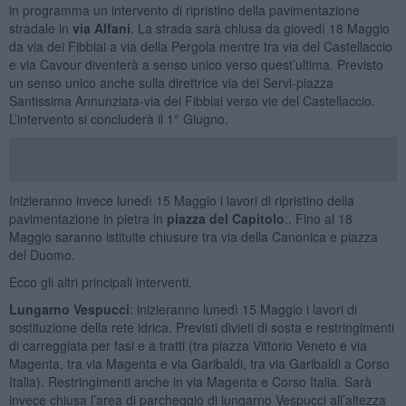
in programma un intervento di ripristino della pavimentazione
stradale in
via Alfani
. La strada sarà chiusa da giovedì 18 Maggio
da via dei Fibbiai a via della Pergola mentre tra via del Castellaccio
e via Cavour diventerà a senso unico verso quest’ultima. Previsto
un senso unico anche sulla direttrice via dei Servi-piazza
Santissima Annunziata-via dei Fibbiai verso vie del Castellaccio.
L’intervento si concluderà il 1° Giugno.
Inizieranno invece lunedì 15 Maggio i lavori di ripristino della
pavimentazione in pietra in
piazza del Capitolo
:. Fino al 18
Maggio saranno istituite chiusure tra via della Canonica e piazza
del Duomo.
Ecco gli altri principali interventi.
Lungarno Vespucci
: inizieranno lunedì 15 Maggio i lavori di
sostituzione della rete idrica. Previsti divieti di sosta e restringimenti
di carreggiata per fasi e a tratti (tra piazza Vittorio Veneto e via
Magenta, tra via Magenta e via Garibaldi, tra via Garibaldi a Corso
Italia). Restringimenti anche in via Magenta e Corso Italia. Sarà
invece chiusa l’area di parcheggio di lungarno Vespucci all’altezza