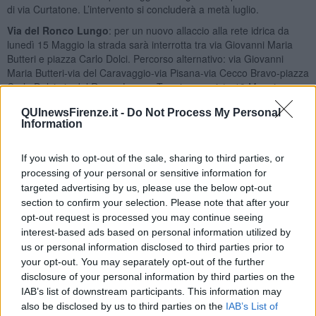
di via Curtatone. L’intervento si concluderà a metà luglio.
Via del Ronco Lungo
: per un nuovo allaccio alla rete idrica da
lunedì 15 Maggio la strada sarà interrotta tra via Giovanni Maria
Butteri e piazza Carlo Dolci. Percorso alternativo: via Giovanni
Maria Butteri-via del Caravaggio-via Pisana-via Cecco Bravo-piazza
Carlo Dolci-via del Ronco Lungo. Termine previsto 19 Maggio.
Via della Concezione
: anche in questo caso si tratta di un nuovo
QUInewsFirenze.it -
Do Not Process My Personal
allaccio all’acquedotto. Lunedì 15 Maggio sarà istituito un divieto di
Information
transito tra via Bolognese a via dei Massoni. Percorso alternativo
per raggiungere tutti i numeri civici escluso il numero civico 1: da
If you wish to opt-out of the sale, sharing to third parties, or
via Bolognese-via di Careggi-via dei Massoni-via della
processing of your personal or sensitive information for
Concenzione.
targeted advertising by us, please use the below opt-out
Via dei Magazzini
: per un trasloco notturno lunedì 15 Maggio in
section to confirm your selection. Please note that after your
orario 2-7 la strada sarà chiusa. Divieto di transito anche in piazza
opt-out request is processed you may continue seeing
Signoria tra via dei Magazzini e via dei Gondi. I provvedimenti
interest-based ads based on personal information utilized by
saranno replicati il 17 e il 18 Maggio stesso orario.
us or personal information disclosed to third parties prior to
Via del Parione
: ancora un trasloco con l’istituzione di un divieto di
your opt-out. You may separately opt-out of the further
transito tra via della Vigna Nuova e via del Parioncino. Previsti
disclosure of your personal information by third parties on the
anche sensi unici sulla direttrice piazza dei Rucellai-via del
IAB’s list of downstream participants. This information may
Purgatorio verso via del Parioncino. I provvedimenti saranno in
also be disclosed by us to third parties on the
IAB’s List of