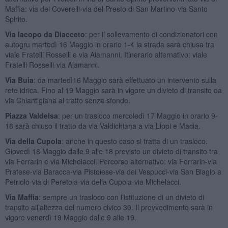
Maffia: via dei Coverelli-via del Presto di San Martino-via Santo
Spirito.
Via Iacopo da Diacceto
: per il sollevamento di condizionatori con
autogru martedì 16 Maggio in orario 1-4 la strada sarà chiusa tra
viale Fratelli Rosselli e via Alamanni. Itinerario alternativo: viale
Fratelli Rosselli-via Alamanni.
Via Buia
: da martedì16 Maggio sarà effettuato un intervento sulla
rete idrica. Fino al 19 Maggio sarà in vigore un divieto di transito da
via Chiantigiana al tratto senza sfondo.
Piazza Valdelsa
: per un trasloco mercoledì 17 Maggio in orario 9-
18 sarà chiuso il tratto da via Valdichiana a via Lippi e Macia.
Via della Cupola
: anche in questo caso si tratta di un trasloco.
Giovedì 18 Maggio dalle 9 alle 18 previsto un divieto di transito tra
via Ferrarin e via Michelacci. Percorso alternativo: via Ferrarin-via
Pratese-via Baracca-via Pistoiese-via dei Vespucci-via San Biagio a
Petriolo-via di Peretola-via della Cupola-via Michelacci.
Via Maffia
: sempre un trasloco con l’istituzione di un divieto di
transito all’altezza del numero civico 30. Il provvedimento sarà in
vigore venerdì 19 Maggio dalle 9 alle 19.