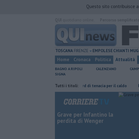
Questo sito contribuisce 
QUI
quotidiano online.
Percorso semplificat
TOSCANA
FIRENZE
EMPOLESE
CHIANTI
MUG
Home
Cronaca
Politica
Attualità
BAGNO A RIPOLI
CALENZANO
CAMP
SIGNA
eucci
Graticola meteo, record di tenacia per il caldo
Tutti i titoli:
Fipili, traffi
Grave per Infantino la
perdita di Wenger