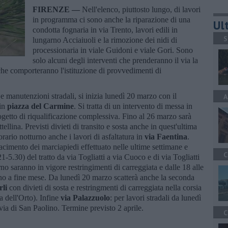
FIRENZE —
Nell'elenco, piuttosto lungo, di lavori
in programma ci sono anche la riparazione di una
Ult
condotta fognaria in via Trento, lavori edili in
S
lungarno Acciaiuoli e la rimozione dei nidi di
processionaria in viale Guidoni e viale Gori. Sono
solo alcuni degli interventi che prenderanno il via la
 che comporteranno l'istituzione di provvedimenti di
e manutenzioni stradali, si inizia lunedì 20 marzo con il
A
in
piazza del Carmine
. Si tratta di un intervento di messa in
rogetto di riqualificazione complessiva. Fino al 26 marzo sarà
tellina. Previsti divieti di transito e sosta anche in quest'ultima
rario notturno anche i lavori di asfaltatura in
via Faentina
.
acimento dei marciapiedi effettuato nelle ultime settimane e
C
1-5.30) del tratto da via Togliatti a via Cuoco e di via Togliatti
rno saranno in vigore restringimenti di carreggiata e dalle 18 alle
anno a fine mese. Da lunedì 20 marzo scatterà anche la seconda
rli
con divieti di sosta e restringmenti di carreggiata nella corsia
ia dell'Orto). Infine
via Palazzuolo
: per lavori stradali da lunedì
-via di San Paolino. Termine previsto 2 aprile.
C