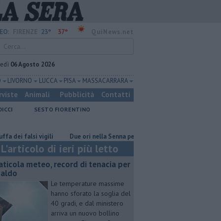
23°
37°
EO:
FIRENZE
QuiNews.net
vedì
06 Agosto 2026
O
LIVORNO
LUCCA
PISA
MASSA CARRARA
rviste
Animali
Pubblicità
Contatti
DICCI
SESTO FIORENTINO
 vigili
Due ori nella Senna per Ginevra Taddeucci
Graticola meteo,
L'articolo di ieri più letto
aticola meteo, record di tenacia per
 caldo
Le temperature massime
hanno sforato la soglia del
40 gradi, e dal ministero
arriva un nuovo bollino