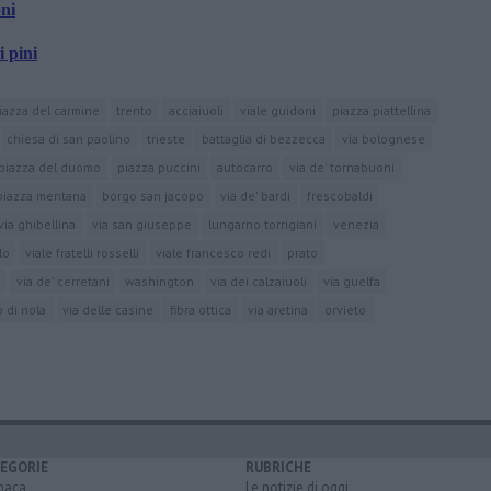
oni
i pini
iazza del carmine
trento
acciaiuoli
viale guidoni
piazza piattellina
chiesa di san paolino
trieste
battaglia di bezzecca
via bolognese
piazza del duomo
piazza puccini
autocarro
via de' tornabuoni
piazza mentana
borgo san jacopo
via de' bardi
frescobaldi
via ghibellina
via san giuseppe
lungarno torrigiani
venezia
lo
viale fratelli rosselli
viale francesco redi
prato
via de' cerretani
washington
via dei calzaiuoli
via guelfa
o di nola
via delle casine
fibra ottica
via aretina
orvieto
EGORIE
RUBRICHE
naca
Le notizie di oggi