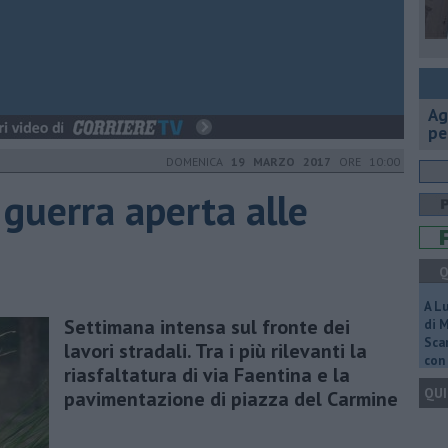
Ag
pe
DOMENICA
19 MARZO 2017
ORE 10:00
 guerra aperta alle
Q
A L
Settimana intensa sul fronte dei
di 
Scar
lavori stradali. Tra i più rilevanti la
con 
riasfaltatura di via Faentina e la
QUI
pavimentazione di piazza del Carmine