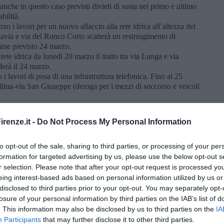
anche in questo caso previsti divieti di sosta nel primo e ultimo
bilità.
zo i lavori per un nuovo allaccio alla rete idrica all’altezza del
avia e via del Ronco Corto scatterà un restringimento di
mine previsto 24 marzo.
 rete idrica da lunedì 20 marzo il tratto tra via Lunga e via
derà il 24 marzo.
i lavori di posa di una infrastruttura telefonica. Fino al 25
ellina-via San Giuseppe (deroga per i mezzi di soccorso e veicoli
ta della posa di una infrastruttura della telefonia. La strada sarà
puccia fino al 26 marzo.
renze.it -
Do Not Process My Personal Information
 dei nidi di processionaria con piattaforma aerea nel tratto da via
arà istituito un restringimento di carreggiata sul viale principali
visto 28 marzo.
to opt-out of the sale, sharing to third parties, or processing of your per
ozione di nidi di processionaria. Da lunedì 20 a martedì 28
formation for targeted advertising by us, please use the below opt-out s
stringimenti di carreggiata.
r selection. Please note that after your opt-out request is processed y
 i lavori di sostituzioni delle tubazioni dell'acquedotto. Fino al
eing interest-based ads based on personal information utilized by us or
a a via Modena.
disclosed to third parties prior to your opt-out. You may separately opt-
assi
: per effettuare la posa di una infrastruttura telefonica da
losure of your personal information by third parties on the IAB’s list of
nti di carreggiata e sensi unici alternati in via dell'Argingrosso
. This information may also be disclosed by us to third parties on the
IA
strade. Termine previsto 7 aprile.
Participants
that may further disclose it to other third parties.