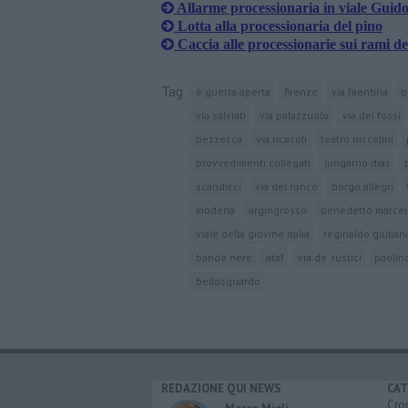
Allarme processionaria in viale Guid
Lotta alla processionaria del pino
Caccia alle processionarie sui rami de
Tag
è guerra aperta
firenze
via faentina
p
via salviati
via palazzuolo
via dei fossi
bezzecca
via ricasoli
teatro niccolini
provvedimenti collegati
lungarno diaz
scandicci
via del ronco
borgo allegri
modena
argingrosso
benedetto marcel
viale della giovine italia
reginaldo giuliani
bande nere
ataf
via de' rustici
paolin
bellosguardo
REDAZIONE QUI NEWS
CAT
Cro