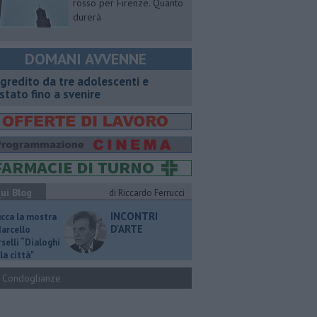
rosso per Firenze. Quanto
durerà
DOMANI AVVENNE
gredito da tre adolescenti e
stato fino a svenire
ui Blog
di Riccardo Ferrucci
INCONTRI
ucca la mostra
D'ARTE
Marcello
selli “Dialoghi
la città"
Condoglianze