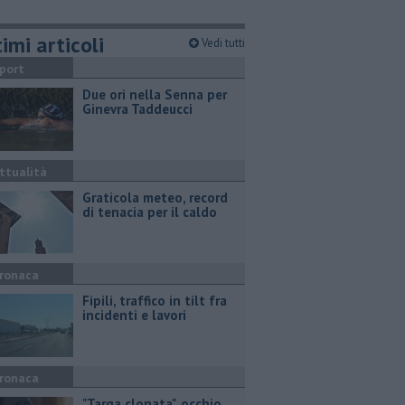
imi articoli
Vedi tutti
port
Due ori nella Senna per
Ginevra Taddeucci
ttualità
Graticola meteo, record
di tenacia per il caldo
ronaca
Fipili, traffico in tilt fra
incidenti e lavori
ronaca
"Targa clonata", occhio