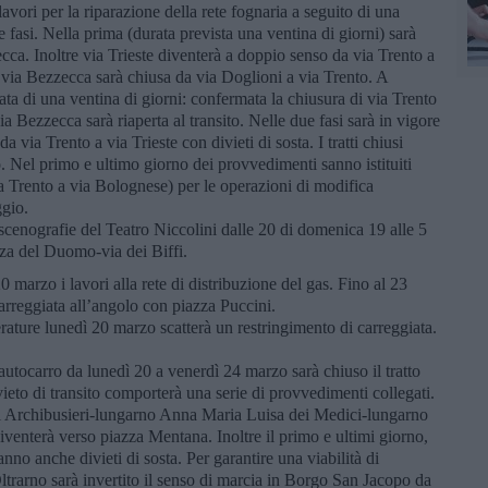
lavori per la riparazione della rete fognaria a seguito di una
ue fasi. Nella prima (durata prevista una ventina di giorni) sarà
cca. Inoltre via Trieste diventerà a doppio senso da via Trento a
 via Bezzecca sarà chiusa da via Doglioni a via Trento. A
ata di una ventina di giorni: confermata la chiusura di via Trento
 Bezzecca sarà riaperta al transito. Nelle due fasi sarà in vigore
 via Trento a via Trieste con divieti di sosta. I tratti chiusi
. Nel primo e ultimo giorno dei provvedimenti sanno istituiti
 via Trento a via Bolognese) per le operazioni di modifica
ggio.
scenografie del Teatro Niccolini dalle 20 di domenica 19 alle 5
zza del Duomo-via dei Biffi.
0 marzo i lavori alla rete di distribuzione del gas. Fino al 23
arreggiata all’angolo con piazza Puccini.
berature lunedì 20 marzo scatterà un restringimento di carreggiata.
n autocarro da lunedì 20 a venerdì 24 marzo sarà chiuso il tratto
eto di transito comporterà una serie di provvedimenti collegati.
egli Archibusieri-lungarno Anna Maria Luisa dei Medici-lungarno
iventerà verso piazza Mentana. Inoltre il primo e ultimi giorno,
ranno anche divieti di sosta. Per garantire una viabilità di
ltrarno sarà invertito il senso di marcia in Borgo San Jacopo da