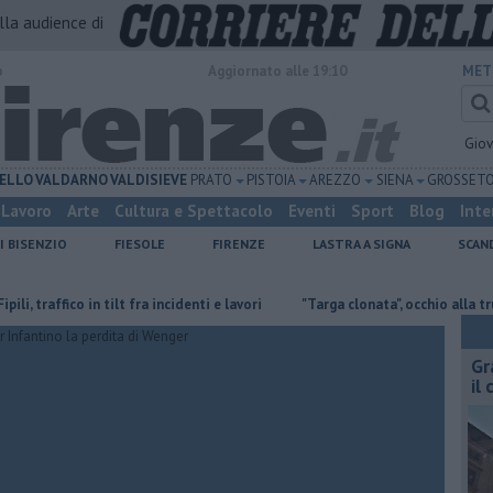
alla audience di
o
Aggiornato alle 19:10
MET
Gio
ELLO
VALDARNO
VALDISIEVE
PRATO
PISTOIA
AREZZO
SIENA
GROSSET
Lavoro
Arte
Cultura e Spettacolo
Eventi
Sport
Blog
Inte
I BISENZIO
FIESOLE
FIRENZE
LASTRA A SIGNA
SCAN
co in tilt fra incidenti e lavori
"Targa clonata", occhio alla truffa dei falsi
Gr
il