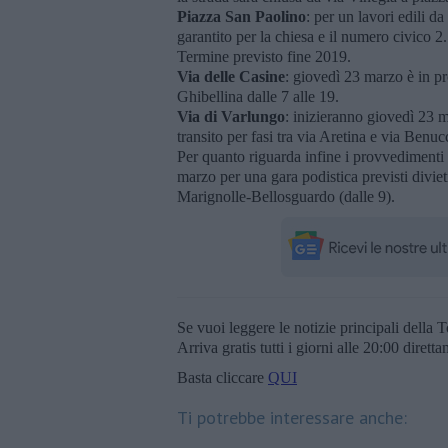
Piazza San Paolino
: per un lavori edili d
garantito per la chiesa e il numero civico 2.
Termine previsto fine 2019.
Via delle Casine
: giovedì 23 marzo è in p
Ghibellina dalle 7 alle 19.
Via di Varlungo
: inizieranno giovedì 23 ma
transito per fasi tra via Aretina e via Benuc
Per quanto riguarda infine i provvedimenti 
marzo per una gara podistica previsti diviet
Marignolle-Bellosguardo (dalle 9).
Se vuoi leggere le notizie principali della T
Arriva gratis tutti i giorni alle 20:00 dirett
Basta cliccare
QUI
Ti potrebbe interessare anche: