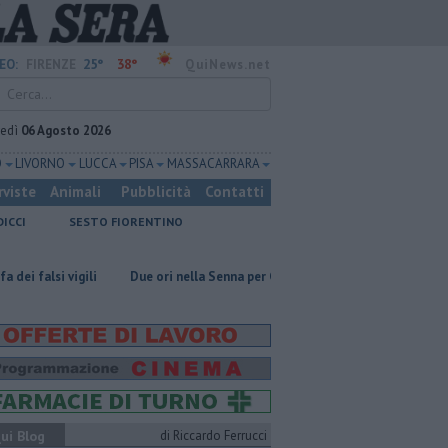
25°
38°
EO:
FIRENZE
QuiNews.net
vedì
06 Agosto 2026
O
LIVORNO
LUCCA
PISA
MASSA CARRARA
rviste
Animali
Pubblicità
Contatti
DICCI
SESTO FIORENTINO
li
Due ori nella Senna per Ginevra Taddeucci
Graticola meteo, rec
ui Blog
di Riccardo Ferrucci