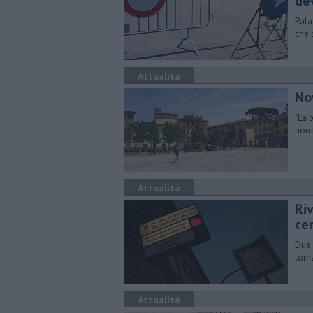
de
Pala
che 
Attualità
Nov
"La 
non 
Attualità
Riv
ce
Due 
torn
Attualità