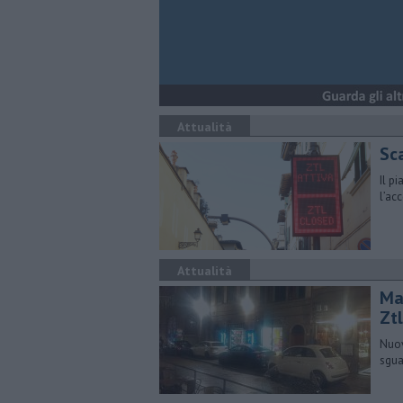
Attualità
Sc
Il p
l’ac
Attualità
Mar
Ztl
Nuov
sgua