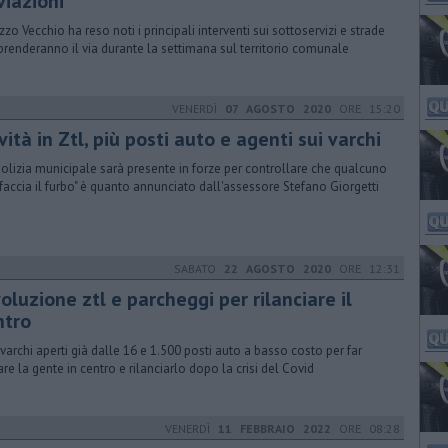
viazioni
zzo Vecchio ha reso noti i principali interventi sui sottoservizi e strade
prenderanno il via durante la settimana sul territorio comunale
VENERDÌ
07 AGOSTO 2020
ORE 15:20
ità in Ztl, più posti auto e agenti sui varchi
polizia municipale sarà presente in forze per controllare che qualcuno
faccia il furbo" è quanto annunciato dall'assessore Stefano Giorgetti
SABATO
22 AGOSTO 2020
ORE 12:31
oluzione ztl e parcheggi per rilanciare il
ntro
varchi aperti già dalle 16 e 1.500 posti auto a basso costo per far
are la gente in centro e rilanciarlo dopo la crisi del Covid
VENERDÌ
11 FEBBRAIO 2022
ORE 08:28