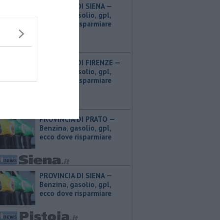
PROVINCIA DI SIENA — ​
Benzina, gasolio, gpl,
ecco dove risparmiare
PROVINCIA DI FIRENZE — ​
Benzina, gasolio, gpl,
ecco dove risparmiare
PROVINCIA DI PRATO — ​
Benzina, gasolio, gpl,
ecco dove risparmiare
PROVINCIA DI SIENA — ​
Benzina, gasolio, gpl,
ecco dove risparmiare