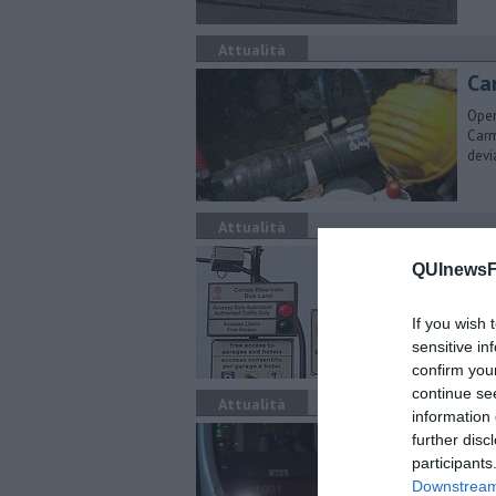
Attualità
Ca
Oper
Carm
devi
Attualità
Zt
QUInewsFi
Stop 
Anch
If you wish 
sensitive in
confirm you
continue se
Attualità
information 
Fes
further disc
tr
participants
Downstream 
Sei l