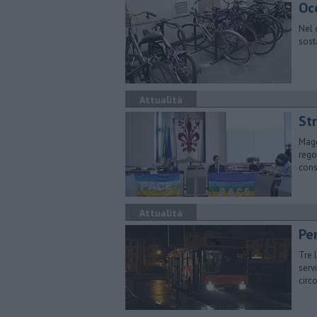
Occ
Nel 
sost
Attualità
Str
Magg
rego
cons
Attualità
Pe
Tre 
serv
circ