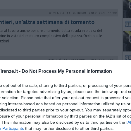
DOMENICA
11 GIUGNO 2017
ORE 11:00
ntieri, un'altra settimana di tormento
ai al lavoro anche per il risanamento della strada in piazza del
ine in vista del restauro complessivo della piazza. Occhio alle
azioni
MARTEDÌ
27 DICEMBRE 2016
ORE 10:12
l a oltranza per capodanno
renze.it -
Do Not Process My Personal Information
al traffico e chiusura di tutte le zone in cui sono previsti gli eventi.
e la tramvia sarà in servizio per tutta la notte
to opt-out of the sale, sharing to third parties, or processing of your per
formation for targeted advertising by us, please use the below opt-out s
r selection. Please note that after your opt-out request is processed y
eing interest-based ads based on personal information utilized by us or
LUNEDÌ
31 DICEMBRE 2018
ORE 17:00
disclosed to third parties prior to your opt-out. You may separately opt-
te in piazza, andateci con il bus o con il
losure of your personal information by third parties on the IAB’s list of
am
. This information may also be disclosed by us to third parties on the
IA
Participants
that may further disclose it to other third parties.
inee dell'Ataf in funzione fino alle 2.30, tram fino alle 5, zone a