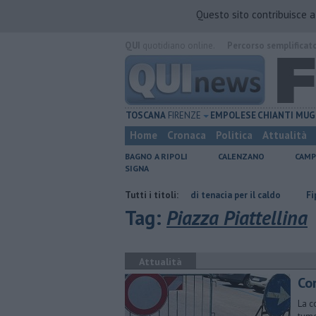
Questo sito contribuisce 
QUI
quotidiano online.
Percorso semplificat
TOSCANA
FIRENZE
EMPOLESE
CHIANTI
MUG
Home
Cronaca
Politica
Attualità
BAGNO A RIPOLI
CALENZANO
CAMP
SIGNA
i
Graticola meteo, record di tenacia per il caldo
Tutti i titoli:
Fipili, traffico in
Tag:
Piazza Piattellina
Attualità
Cor
La c