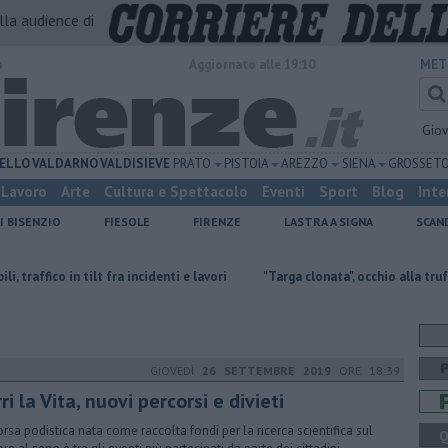
alla audience di
o
Aggiornato alle 19:10
MET
Gio
ELLO
VALDARNO
VALDISIEVE
PRATO
PISTOIA
AREZZO
SIENA
GROSSET
Lavoro
Arte
Cultura e Spettacolo
Eventi
Sport
Blog
Inte
I BISENZIO
FIESOLE
FIRENZE
LASTRA A SIGNA
SCAN
 tilt fra incidenti e lavori
"Targa clonata", occhio alla truffa dei falsi vigi
GIOVEDÌ
26 SETTEMBRE 2019
ORE 18:39
ri la Vita, nuovi percorsi e divieti
orsa podistica nata come raccolta fondi per la ricerca scientifica sul
Q