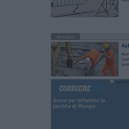
tumo
Attualità
Asf
Ripa
Giam
Leo
Grave per Infantino la
perdita di Wenger