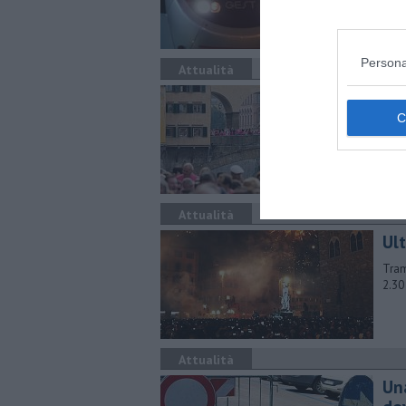
traf
Persona
Attualità
C'è
La c
rich
Attualità
Ul
Tram
2.30
Attualità
Una