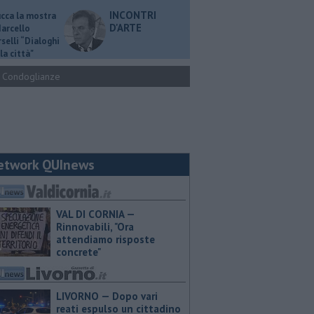
INCONTRI
ucca la mostra
D'ARTE
Marcello
selli “Dialoghi
la città"
Condoglianze
etwork QUInews
VAL DI CORNIA —
Rinnovabili, "Ora
attendiamo risposte
concrete"
LIVORNO — Dopo vari
reati espulso un cittadino