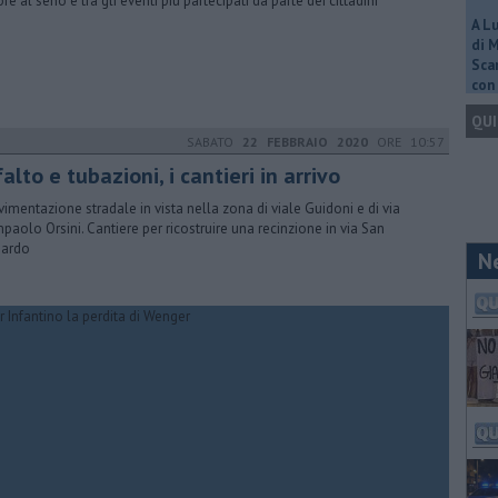
re al seno è tra gli eventi più partecipati da parte dei cittadini
A L
di 
Scar
con 
QUI
SABATO
22 FEBBRAIO 2020
ORE 10:57
alto e tubazioni, i cantieri in arrivo
vimentazione stradale in vista nella zona di viale Guidoni e di via
paolo Orsini. Cantiere per ricostruire una recinzione in via San
nardo
N