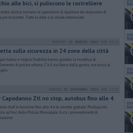
hio alle bici, si puliscono le rastrelliere
centro storico tornano le operazioni di ripulitura dei dispositivi di
a per biciclette. Tutte le date e le strade interessate
MARTEDÌ
15 MARZO 2022
ORE 15:21
etta sulla sicurezza in 24 zone della città
ior tutela e miglior fruibilità hanno guidato la modifica al
lamento di polizia urbana. C'è il via libera dalla giunta, ora tocca al
iglio
SABATO
31 DICEMBRE 2016
ORE 11:37
r Capodanno Ztl no stop, autobus fino alle 4
linee Ataf in funzione fino alle 4 e le navette gratuite. Predisposto
izio ad hoc della Polizia Municipale. Ecco i provvedimenti di
olazione