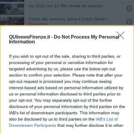
Un 2021 con 12.486 strade da riparare
Conto alla rovescia, torna il Calcio Storico
Fiorentino
Arriva Francesco, la mappa dei divieti
QUInewsFirenze.it -
Do Not Process My Personal
Information
Lungarni chiusi al traffico, ecco cosa cambia
If you wish to opt-out of the sale, sharing to third parties, or
Mascherine obbligatorie all'aperto, ecco dove
processing of your personal or sensitive information for
targeted advertising by us, please use the below opt-out
Un pugno, la rapina e la fuga a piedi per i vicoli
section to confirm your selection. Please note that after your
opt-out request is processed you may continue seeing
Tramvia, gas e internet, una settimana di cantieri
interest-based ads based on personal information utilized by
us or personal information disclosed to third parties prior to
Ponte Vecchio circondato da passeggiate in pietra
your opt-out. You may separately opt-out of the further
disclosure of your personal information by third parties on the
Borseggiatori incubo del centro, arresti e denunce
IAB’s list of downstream participants. This information may
also be disclosed by us to third parties on the
IAB’s List of
I lungarni saranno pedonalizzati, ecco cosa
Downstream Participants
that may further disclose it to other
cambia
third parties.