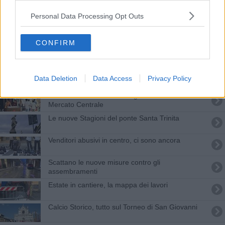
Scontri e bombe carta alla manifestazione anti-
Dpcm
Personal Data Processing Opt Outs
Spese natalizie blindate, mascherine e controlli
CONFIRM
Nuovi cantieri, ecco tutti i divieti e le chiusure
Aprono le porte 120 dimore storiche toscane
Data Deletion
Data Access
Privacy Policy
I liceali del Russel-Newton guide turistiche al
Mercato Centrale
Le nuove Stagioni del ponte Santa Trinita
Venditori abusivi in centro, ci sono ancora
Scattano le nuove misure contro gli
assembramenti
Estate in cantiere, la mappa dei lavori
Calcio Storico, tutto sul Torneo di San Giovanni