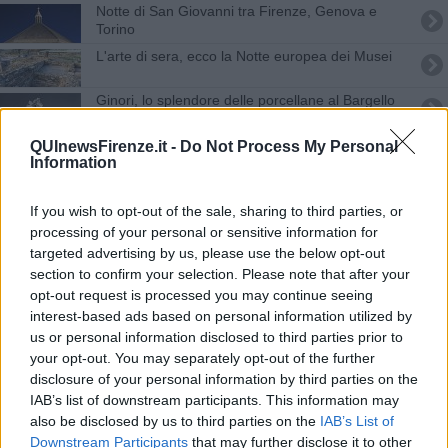
Notte di San Giovanni tra Firenze, Genova e
Torino
L'arte di sera, ecco la Notte europea dei Musei
Ginori, lo splendore delle porcellane al Bargello
Jovanotti turista per una notte a Palazzo Vecchio
QUInewsFirenze.it -
Do Not Process My Personal
Information
Giochi di prestigio e arte, un mago agli Uffizi
If you wish to opt-out of the sale, sharing to third parties, or
Per gli instagrammers invito notturno al Bargello
processing of your personal or sensitive information for
targeted advertising by us, please use the below opt-out
section to confirm your selection. Please note that after your
Torna il festival dei bambini
opt-out request is processed you may continue seeing
interest-based ads based on personal information utilized by
Uffizi aperti ad un euro nella Notte dei Musei
us or personal information disclosed to third parties prior to
your opt-out. You may separately opt-out of the further
Notte al Museo, in sacco a pelo nel Rinascimento
disclosure of your personal information by third parties on the
IAB’s list of downstream participants. This information may
Firenze celebra gli infermieri ricordando Florence
also be disclosed by us to third parties on the
IAB’s List of
Downstream Participants
that may further disclose it to other