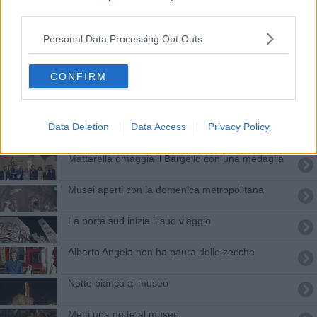
Notte agli Uffizi a 1 euro, prima volta post Covid
third parties.
Giallo allo Stibbert, viaggio tra l'arte rubata
Personal Data Processing Opt Outs
Il Quarto Stato nella notte a Palazzo Vecchio
CONFIRM
Capodanno al museo? Si può, ecco quelli aperti
Data Deletion
Data Access
Privacy Policy
Primo maggio al museo, ma niente Uffizi
Mattarella omaggia il Bargello con una medaglia
Musei aperti con la domenica metropolitana
La porta sud inizia il suo viaggio
Alberto Angela non ha paura delle zecche
Notte bianca al museo
Metti una notte al museo