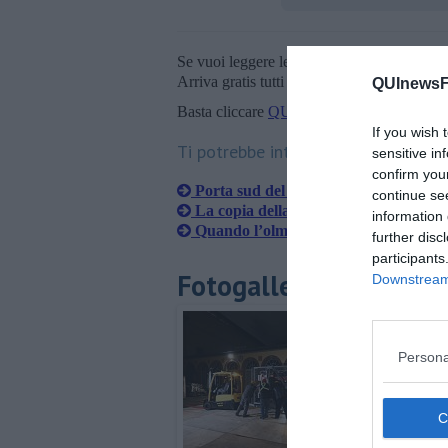
Se vuoi leggere le notizie principali della T
Arriva gratis tutti i giorni alle 20:00 dirett
QUInewsFi
Basta cliccare
QUI
If you wish 
Ti potrebbe interessare anche:
sensitive in
confirm you
Porta sud del Battistero, restauro co
continue se
La copia della porta sud si è aperta al
information 
​Quando l’olmo rifiorì per san Zanobi
further disc
participants
Fotogallery
Downstream 
Persona