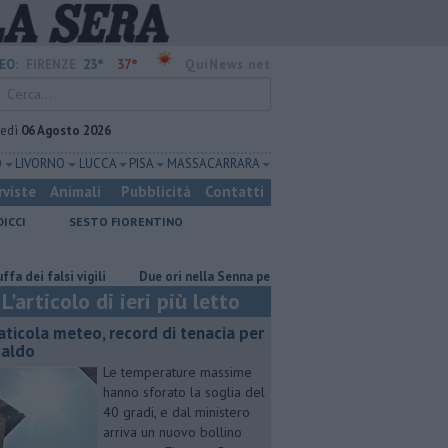
23°
37°
EO:
FIRENZE
QuiNews.net
vedì
06 Agosto 2026
O
LIVORNO
LUCCA
PISA
MASSA CARRARA
rviste
Animali
Pubblicità
Contatti
DICCI
SESTO FIORENTINO
falsi vigili
Due ori nella Senna per Ginevra Taddeucci
Graticola me
L'articolo di ieri più letto
aticola meteo, record di tenacia per
 caldo
Le temperature massime
hanno sforato la soglia del
40 gradi, e dal ministero
arriva un nuovo bollino