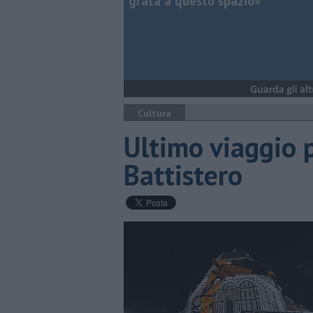
grata a questo spazio»
Cultura
Ultimo viaggio p
Battistero