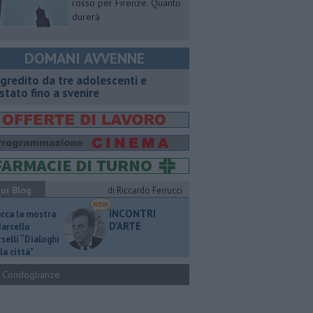
rosso per Firenze. Quanto
durerà
DOMANI AVVENNE
gredito da tre adolescenti e
stato fino a svenire
ui Blog
di Riccardo Ferrucci
INCONTRI
ucca la mostra
D'ARTE
Marcello
selli “Dialoghi
la città"
Condoglianze