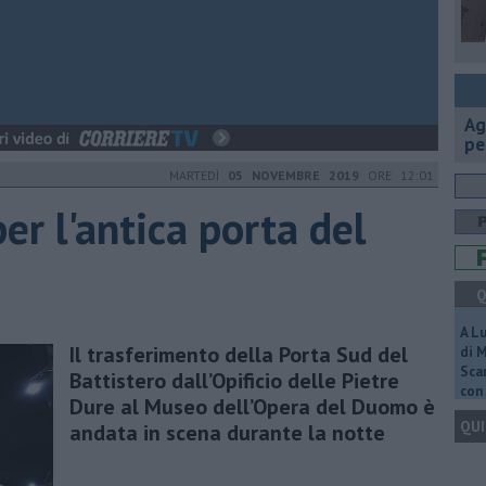
Ag
pe
MARTEDÌ
05 NOVEMBRE 2019
ORE 12:01
er l'antica porta del
Q
A L
Il trasferimento della Porta Sud del
di 
Scar
Battistero dall’Opificio delle Pietre
con 
Dure al Museo dell’Opera del Duomo è
QUI
andata in scena durante la notte