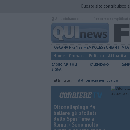
Questo sito contribuisce 
QUI
quotidiano online.
Percorso semplificat
TOSCANA
FIRENZE
EMPOLESE
CHIANTI
MUG
Home
Cronaca
Politica
Attualità
BAGNO A RIPOLI
CALENZANO
CAMP
SIGNA
Taddeucci
Graticola meteo, record di tenacia per il caldo
Tutti i titoli:
Fipili, t
Ditonellapiaga fa
ballare gli sfollati
dello Spin Time a
Roma: «Sono molto