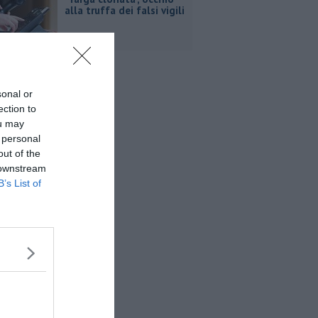
alla truffa dei falsi vigili
sonal or
ection to
ou may
 personal
out of the
 downstream
B’s List of