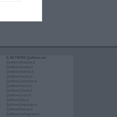
IL NETWORK QuiNews.net
QuiNewsAbetone.it
QuiNewsAmiata.it
QuiNewsAnimali.it
QuiNewsArezzo.it
QuiNewsCasentino.it
QuiNewsCecina.it
QuiNewsChianti.it
QuiNewsCuoio.it
QuiNewsElba.it
i
QuiNewsEmpolese.it
QuiNewsFirenze.it
QuiNewsGarfagnana.it