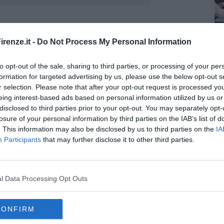
oscana iscriviti alla
Newsletter QUInews - ToscanaMedia.
amente nella tua casella di posta.
renze.it -
Do Not Process My Personal Information
to opt-out of the sale, sharing to third parties, or processing of your per
formation for targeted advertising by us, please use the below opt-out s
r selection. Please note that after your opt-out request is processed y
ncluso
eing interest-based ads based on personal information utilized by us or
la città
disclosed to third parties prior to your opt-out. You may separately opt-
losure of your personal information by third parties on the IAB’s list of
. This information may also be disclosed by us to third parties on the
IA
Participants
that may further disclose it to other third parties.
l Data Processing Opt Outs
CONFIRM