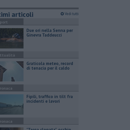
imi articoli
Vedi tutti
port
Due ori nella Senna per
Ginevra Taddeucci
ttualità
Graticola meteo, record
di tenacia per il caldo
ronaca
Fipili, traffico in tilt fra
incidenti e lavori
ronaca
"Targa clonata", occhio