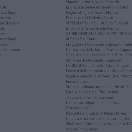
Vignaioli e vini di Nadio Stronchi
MUNI
Le pregiate penne di Pierantonio Pardi
o a Ripoli
Pagine allegre di Gianni Micheli
enzano
Psico-cose di Federica Giusti
pi Bisenzio
VI PRESENTO I MIEI... di Dino Fiumalbi
ole
Le stelle di Astrea di Edit Permay
nze
STORIE VISPE MA NON TROPPO DISTR
ra a Signa
di Dario Dal Canto
dicci
Progettare il benessere di Erica Fiumalbi
o Fiorentino
La Toscana della birra di Davide Cappan
na
Cose strane e posti assurdi di Blue Lam
Storielba di Alessandro Canestrelli
NEURONEWS di Alberto Arturo Vergani
Pensieri della domenica di Libero Ventur
Fauda e balagan di Alfredo De Girolam
Enrico Catassi
Storie di ordinaria umanità di Nicolò Ste
Parole in viaggio di Tito Barbini
Turbative di Franco Bonciani
Lo scrittore sfigato di Enrico Guerrini e
Gordiano Lupi
Raccontare di Gusto di Rubina Rovini
Legalità e non solo di Salvatore Calleri
Shalom La Cultura della Solidarietà di 
Andrea Pio Cristiani