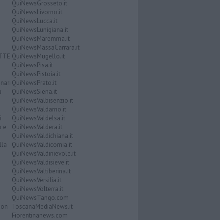
QuiNewsGrosseto.it
QuiNewsLivorno.it
QuiNewsLucca.it
QuiNewsLunigiana.it
QuiNewsMaremma.it
QuiNewsMassaCarrara.it
ATTE
QuiNewsMugello.it
QuiNewsPisa.it
QuiNewsPistoia.it
nari
QuiNewsPrato.it
a
QuiNewsSiena.it
QuiNewsValbisenzio.it
QuiNewsValdarno.it
i
QuiNewsValdelsa.it
o e
QuiNewsValdera.it
QuiNewsValdichiana.it
lla
QuiNewsValdicornia.it
QuiNewsValdinievole.it
QuiNewsValdisieve.it
QuiNewsValtiberina.it
QuiNewsVersilia.it
QuiNewsVolterra.it
QuiNewsTango.com
Don
ToscanaMediaNews.it
Fiorentinanews.com