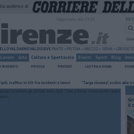
alla audience di
o
Aggiornato alle 19:10
MET
Gio
ELLO
VALDARNO
VALDISIEVE
PRATO
PISTOIA
AREZZO
SIENA
GROSSET
Lavoro
Arte
Cultura e Spettacolo
Eventi
Sport
Blog
Inte
I BISENZIO
FIESOLE
FIRENZE
LASTRA A SIGNA
SCAN
raffico in tilt fra incidenti e lavori
"Targa clonata", occhio alla truffa dei 
Gr
il