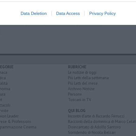
Data Deletion
Data Access
Privacy Policy
io delle pietre dure
museo dell'opera del duomo
 pisano
via degli alfani
piazza del duomo
gru
scultura
EGORIE
RUBRICHE
naca
Le notizie di oggi
tica
Più Letti della settimana
alità
Più Letti del mese
nomia
Archivio Notizie
ura
Persone
rt
Toscani in TV
tacoli
rviste
QUI BLOG
nion Leader
Incontri d'arte di Riccardo Ferrucci
rese & Professioni
Racconti della domenica di Marco Celat
grammazione Cinema
Disincantato di Adolfo Santoro
Sorridendo di Nicola Belcari