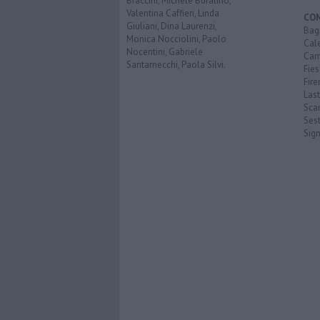
Braccini, Michele Bufalino,
Valentina Caffieri, Linda
CO
Giuliani, Dina Laurenzi,
Bagn
Monica Nocciolini, Paolo
Cal
Nocentini, Gabriele
Cam
Santarnecchi, Paola Silvi.
Fies
Fire
Last
Scan
Sest
Sig