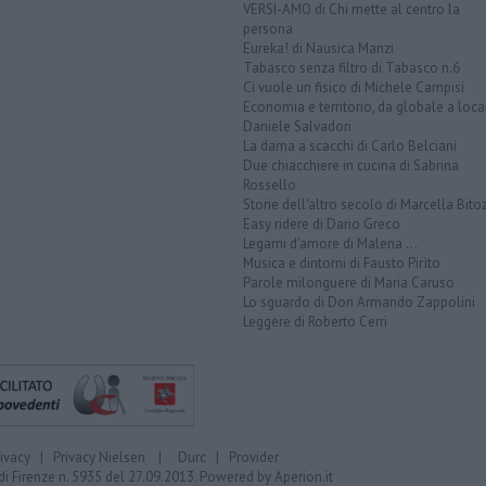
VERSI-AMO di Chi mette al centro la
persona
Eureka! di Nausica Manzi
Tabasco senza filtro di Tabasco n.6
Ci vuole un fisico di Michele Campisi
Economia e territorio, da globale a loca
Daniele Salvadori
La dama a scacchi di Carlo Belciani
Due chiacchiere in cucina di Sabrina
Rossello
Storie dell'altro secolo di Marcella Bito
Easy ridere di Dario Greco
Legami d'amore di Malena ...
Musica e dintorni di Fausto Pirìto
Parole milonguere di Maria Caruso
Lo sguardo di Don Armando Zappolini
Leggere di Roberto Cerri
rivacy
|
Privacy Nielsen
|
Durc
|
Provider
di Firenze n. 5935 del 27.09.2013. Powered by
Aperion.it