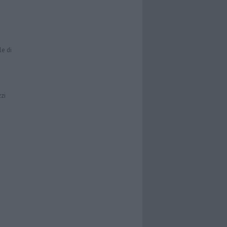
le di
zzi