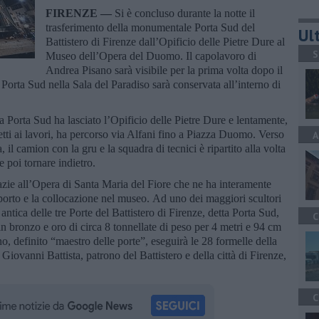
FIRENZE —
Si è concluso durante la notte il
trasferimento della monumentale Porta Sud del
Ult
Battistero di Firenze dall’Opificio delle Pietre Dure al
S
Museo dell’Opera del Duomo. Il capolavoro di
Andrea Pisano sarà visibile per la prima volta dopo il
orta Sud nella Sala del Paradiso sarà conservata all’interno di
a Porta Sud ha lasciato l’Opificio delle Pietre Dure e lentamente,
tti ai lavori, ha percorso via Alfani fino a Piazza Duomo. Verso
A
a, il camion con la gru e la squadra di tecnici è ripartito alla volta
e poi tornare indietro.
razie all’Opera di Santa Maria del Fiore che ne ha interamente
asporto e la collocazione nel museo. Ad uno dei maggiori scultori
antica delle tre Porte del Battistero di Firenze, detta Porta Sud,
C
 in bronzo e oro di circa 8 tonnellate di peso per 4 metri e 94 cm
o, definito “maestro delle porte”, eseguirà le 28 formelle della
 Giovanni Battista, patrono del Battistero e della città di Firenze,
C