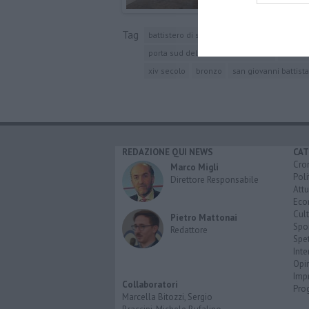
Tag
battistero di san giovanni
firenze
opific
porta sud del battistero di firenze
andrea
xiv secolo
bronzo
san giovanni battista
REDAZIONE QUI NEWS
CAT
Cro
Marco Migli
Poli
Direttore Responsabile
Attu
Eco
Cult
Pietro Mattonai
Spo
Redattore
Spet
Inte
Opi
Imp
Collaboratori
Pro
Marcella Bitozzi, Sergio