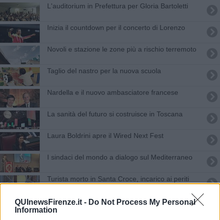
L'auditorium in Prefettura per Gloria Bartoletti
Inizia il countdown per il concerto di Lorenzo
Novoli e stazione le zone più a rischio terremoto
Taglio del nastro per la nuova scuola
Nardella e il nuovo ambasciatore francese
La sanità del futuro si costruisce in Toscana
Laura Boldrini apre il Wired Next Fest
I sindaci del mondo a dialogo sul Mediterraneo
Turista morto in Santa Croce, incarico ai periti
Francesco Gabbani star del Musart festival
QUInewsFirenze.it -
Do Not Process My Personal
Information