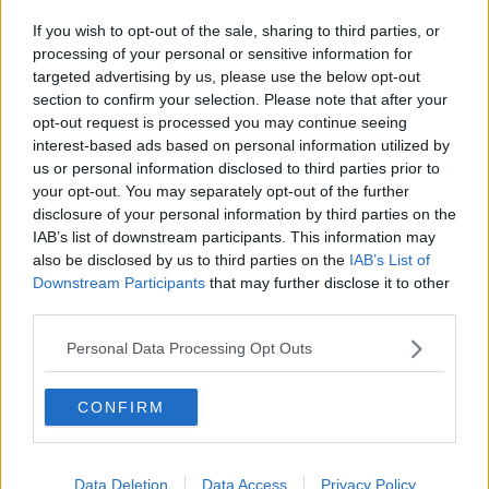
L'Università ricorda Elena, Valentina e Lucrezia
If you wish to opt-out of the sale, sharing to third parties, or
Studenti in rivolta contro il numero chiuso
processing of your personal or sensitive information for
targeted advertising by us, please use the below opt-out
section to confirm your selection. Please note that after your
​Alle Cascine come al museo di scienze naturali
opt-out request is processed you may continue seeing
interest-based ads based on personal information utilized by
Docente universitario condannato per peculato
us or personal information disclosed to third parties prior to
your opt-out. You may separately opt-out of the further
Cattedra Unesco per salvare l'arte dalle calamità
disclosure of your personal information by third parties on the
IAB’s list of downstream participants. This information may
La carica dei seimila nell'ex caserma Mameli
also be disclosed by us to third parties on the
IAB’s List of
Downstream Participants
that may further disclose it to other
Radar e operatori vigilano su rischio valanghe
third parties.
Un algoritmo per svelare l'origine dell'olio
Personal Data Processing Opt Outs
Studenti cinesi a scuola della lingua di Dante
CONFIRM
Elezioni all'università, a giugno si vota
Data Deletion
Data Access
Privacy Policy
La nuova primavera dello Chalet Fontana