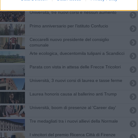
Università, tre nuovi corsi e nessun aumento
Primo anniversario per l'istituto Confucio
Ceccarelli nuovo presidente del consiglio
comunale
Arte ecologica, duecentomila tulipani a Scandicci
Parata con vista in attesa delle Frecce Tricolori
Università, 3 nuovi corsi di laurea e tasse ferme
Laurea honoris causa al ballerino anti Trump
Università, boom di presenze al 'Career day'
Tre medagliati tra i nuovi allievi della Normale
I vincitori del premio Ricerca Città di Firenze