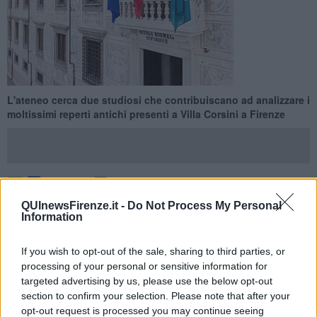
L'ateneo cerca due studiosi che contribuiscano ad analizzare i
moltissimi reperti antichi presenti a Villa Corsini a Firenze
PISA —
La Scuola Normale attiva due assegni di ricerca per due
QUInewsFirenze.it -
Do Not Process My Personal
Information
studiosi che contribuiscano ad analizzare i reperti antichi custodita
a Villa Corsini a Castello, nei pressi di Firenze.
If you wish to opt-out of the sale, sharing to third parties, or
"Si tratta - spiega l'ateneo- di una mole ingente di statue, torsi
processing of your personal or sensitive information for
ideali, ritratti, epigrafi latine e greche, sarcofagi ed elementi
architettonici, che necessita di un duplice tipo di intervento: da una
targeted advertising by us, please use the below opt-out
parte si attende da anni una ricognizione di tutti questi materiali,
section to confirm your selection. Please note that after your
con la creazione di un database che raccolga le opere lapidee
opt-out request is processed you may continue seeing