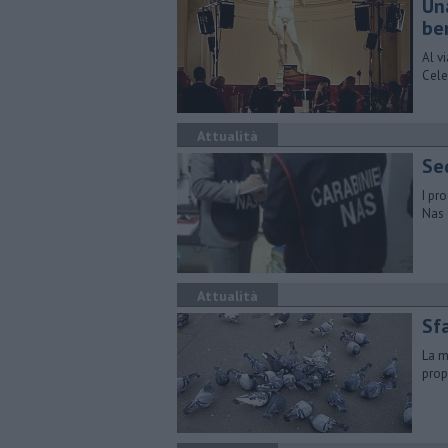
Un
be
Al v
Cele
Attualità
​S
I pro
Nas 
Attualità
Sf
La m
prop