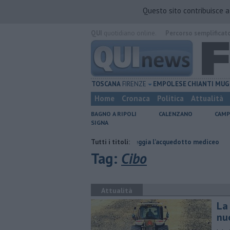
Questo sito contribuisce 
QUI
quotidiano online.
Percorso semplificat
TOSCANA
FIRENZE
EMPOLESE
CHIANTI
MUG
Home
Cronaca
Politica
Attualità
BAGNO A RIPOLI
CALENZANO
CAMP
SIGNA
Per captare l'acqua danneggia l'acquedotto mediceo
Tutti i titoli:
​Benzina, gaso
Tag:
Cibo
Attualità
La
nu