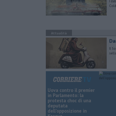
I dat
Cold
Attualità
Da
Il S
sell
Uova contro il premier
in Parlamento: la
protesta choc di una
deputata
dell'opposizione in