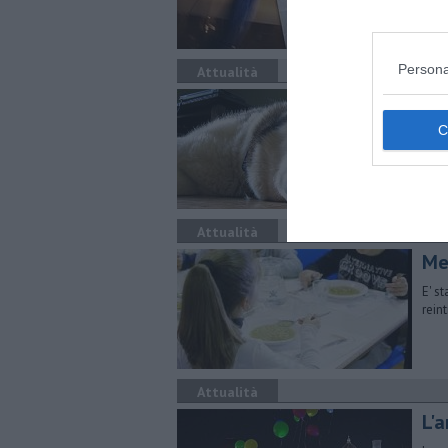
Persona
Attualità
​Va
Le g
abba
vicin
Attualità
Men
E' s
rein
Attualità
L'