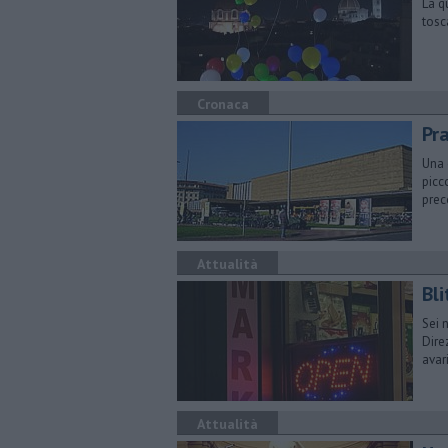
La q
tosc
Cronaca
Pra
Una 
picc
prec
Attualità
Bli
Sei 
Dire
avar
Attualità