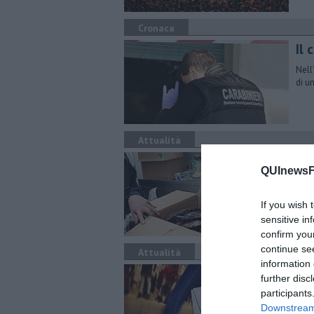
Cronaca
Il
Nell
di u
Attualità
Qui
QUInewsFi
Blitz
manc
If you wish 
sensitive in
confirm you
continue se
Attualità
information 
Il 
further disc
participants
Seco
dedi
Downstream 