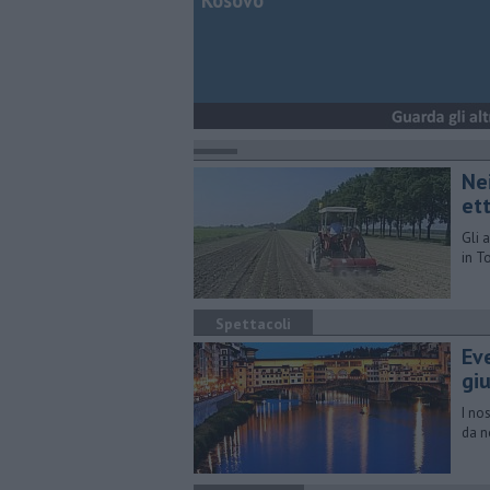
Kosovo
Ne
et
Gli 
in T
Spettacoli
Ev
gi
I no
da n