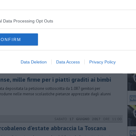
l Data Processing Opt Outs
VENERDÌ
11 AGOSTO 2017
ORE 17:20
 in Cina e il cane resta sul terrazzo rovente
CONFIRM
uardie zoofile dell'Enpa e la municipale hanno salvato un husky
ndonato da giorni. I suoi guaiti per il troppo caldo hanno allarmato i
i
Data Deletion
Data Access
Privacy Policy
MARTEDÌ
11 LUGLIO 2017
ORE 18:20
se, mille firme per i piatti graditi ai bimbi
tata depositata la petizione sottoscritta da 1.087 genitori per
trodurre nelle mense scolastiche pietanze apprezzate dagli alunni
SABATO
17 GIUGNO 2017
ORE 11:00
arcobaleno d'estate abbraccia la Toscana