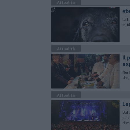
Attualità
#b
La L
inci
Attualità
Il 
ex
Nei 
che,
Attualità
Le
Dal 
parc
clim