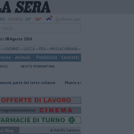
24°
36°
EO:
FIRENZE
QuiNews.net
ato
08 Agosto 2026
O
LIVORNO
LUCCA
PISA
MASSA CARRARA
rviste
Animali
Pubblicità
Contatti
DICCI
SESTO FIORENTINO
 tetto collassa
Muore a 61 anni in un incidente sul lavoro
Per cap
ui Blog
di Adolfo Santoro