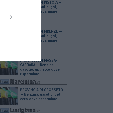
PROVINCIA DI PISTOIA — ​
Benzina, gasolio, gpl,
ecco dove risparmiare
PROVINCIA DI FIRENZE — ​
Benzina, gasolio, gpl,
ecco dove risparmiare
PROVINCIA DI MASSA-
CARRARA — ​Benzina,
gasolio, gpl, ecco dove
risparmiare
PROVINCIA DI GROSSETO
— ​Benzina, gasolio, gpl,
ecco dove risparmiare