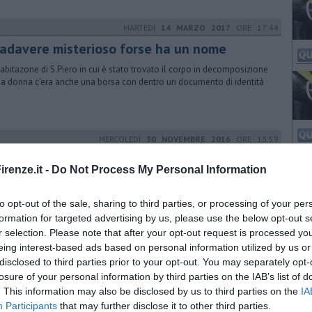
MARTEDÌ
14 MARZO 2017
ORE 17:44
 cadavere misterioso forse ha un nome
'abitazone di S.Piero in cui è stato trovato il corpo in decomposizione
na donna c'era anche una borsa con dentro un documento di identità
MERCOLEDÌ
30 NOVEMBRE 2016
ORE 13:59
ndici chili di cibo andati a male
renze.it -
Do Not Process My Personal Information
 dei carabinieri in due ristoranti cinesi. Assenza totale di pulizia e
ati versamenti dei contributi ai dipendenti
to opt-out of the sale, sharing to third parties, or processing of your per
formation for targeted advertising by us, please use the below opt-out s
r selection. Please note that after your opt-out request is processed y
eing interest-based ads based on personal information utilized by us or
SABATO
25 NOVEMBRE 2017
ORE 18:13
disclosed to third parties prior to your opt-out. You may separately opt-
Black Friday sorride ai registratori di cassa
losure of your personal information by third parties on the IAB’s list of
. This information may also be disclosed by us to third parties on the
IA
ndo Confartigianato Firenze l'assalto ai negozi nella giornata
cata agli sconti ha prodotto un balzo del 15 per cento nelle vendite
Participants
that may further disclose it to other third parties.