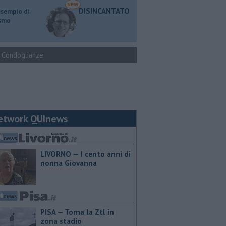
DISINCANTATO
esempio di
ismo
Condoglianze
etwork QUInews
LIVORNO — I cento anni di
nonna Giovanna
PISA — Torna la Ztl in
zona stadio