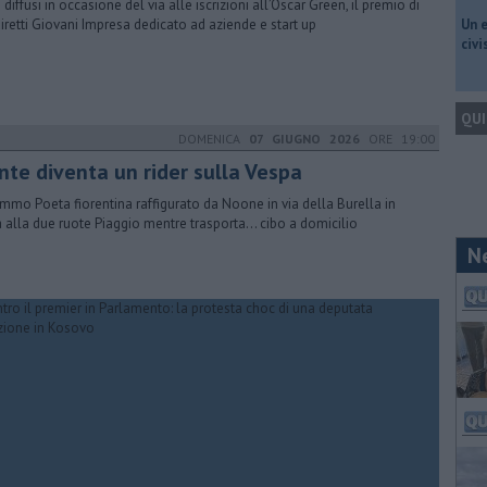
i diffusi in occasione del via alle iscrizioni all’Oscar Green, il premio di
iretti Giovani Impresa dedicato ad aziende e start up
​Un 
civ
QUI
DOMENICA
07 GIUGNO 2026
ORE 19:00
nte diventa un rider sulla Vespa
ommo Poeta fiorentina raffigurato da Noone in via della Burella in
a alla due ruote Piaggio mentre trasporta... cibo a domicilio
N