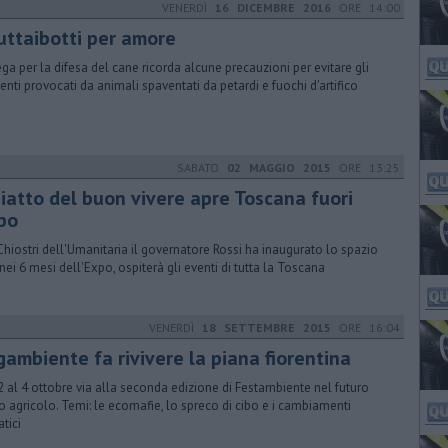
VENERDÌ
16 DICEMBRE 2016
ORE 14:00
uttaibotti per amore
ega per la difesa del cane ricorda alcune precauzioni per evitare gli
denti provocati da animali spaventati da petardi e fuochi d'artifico
SABATO
02 MAGGIO 2015
ORE 13:25
piatto del buon vivere apre Toscana fuori
po
Chiostri dell'Umanitaria il governatore Rossi ha inaugurato lo spazio
 nei 6 mesi dell'Expo, ospiterà gli eventi di tutta la Toscana
VENERDÌ
18 SETTEMBRE 2015
ORE 16:04
gambiente fa rivivere la piana fiorentina
2 al 4 ottobre via alla seconda edizione di Festambiente nel futuro
o agricolo. Temi: le ecomafie, lo spreco di cibo e i cambiamenti
atici