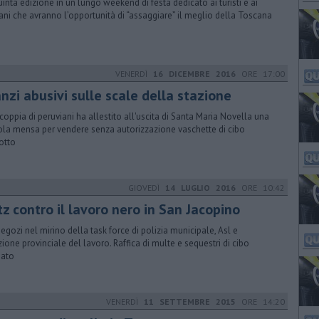
uinta edizione in un lungo weekend di festa dedicato ai turisti e ai
ani che avranno l’opportunità di “assaggiare” il meglio della Toscana
VENERDÌ
16 DICEMBRE 2016
ORE 17:00
nzi abusivi sulle scale della stazione
coppia di peruviani ha allestito all'uscita di Santa Maria Novella una
ola mensa per vendere senza autorizzazione vaschette di cibo
otto
GIOVEDÌ
14 LUGLIO 2016
ORE 10:42
tz contro il lavoro nero in San Jacopino
negozi nel mirino della task force di polizia municipale, Asl e
zione provinciale del lavoro. Raffica di multe e sequestri di cibo
iato
VENERDÌ
11 SETTEMBRE 2015
ORE 14:20