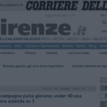
alla audience di
o
Aggiornato alle 15:06
MET
Sab
ELLO
VALDARNO
VALDISIEVE
PRATO
PISTOIA
AREZZO
SIENA
GROSSET
Lavoro
Arte
Cultura e Spettacolo
Eventi
Sport
Blog
Inte
I BISENZIO
FIESOLE
FIRENZE
LASTRA A SIGNA
SCAN
lio, gpl, ecco dove risparmiare
Incendio devasta un capannone, parte del
MARTEDÌ
09 GIUGNO 2026
ORE 17:30
 campagna parla giovane, under 40 una
ova azienda su 3
Q