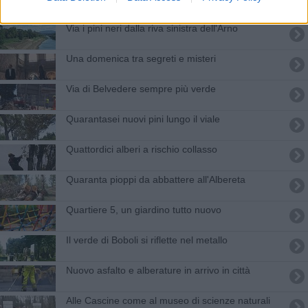
Via i pini neri dalla riva sinistra dell'Arno
Una domenica tra segreti e misteri
Via di Belvedere sempre più verde
Quarantasei nuovi pini lungo il viale
Quattordici alberi a rischio collasso
Quaranta pioppi da abbattere all'Albereta
Quartiere 5, un giardino tutto nuovo
Il verde di Boboli si riflette nel metallo
Nuovo asfalto e alberature in arrivo in città
​Alle Cascine come al museo di scienze naturali