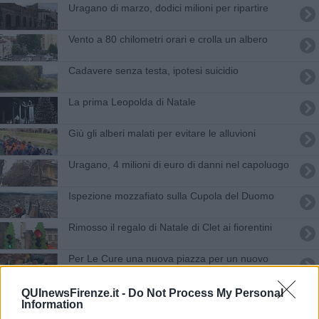
Uragano di marzo, dodici milioni per ripartire
Vento a 80 chilometri orari e crolla un albero
Cadavere senza testa, ipotesi suicidio
La prima Leopolda di Natale
Giù gli alberi malati per evitare le alluvioni
Uragano, 4 milioni di euro di danni nel capoluogo
Ispezione mozzafiato sulla Cupola del Duomo
Rimosso il regalo di Natale di Clet ai fiorentini
Per Le Cure una nuova piazza per un nuovo
mercato
Sul Viottolone tornano i filari di cipressi
QUInewsFirenze.it -
Do Not Process My Personal
Information