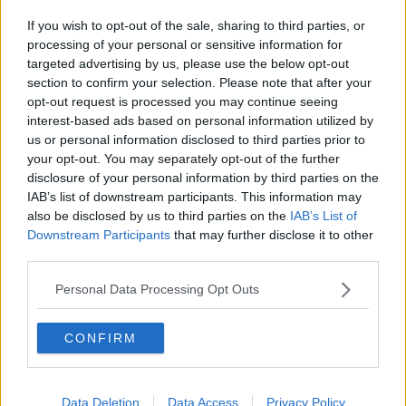
​Tutti in fila sotto la pioggia battente
If you wish to opt-out of the sale, sharing to third parties, or
Aria di Natale in piazza del Duomo
processing of your personal or sensitive information for
targeted advertising by us, please use the below opt-out
section to confirm your selection. Please note that after your
Due platani malati in piazza Acciaiuoli
opt-out request is processed you may continue seeing
interest-based ads based on personal information utilized by
Pista ciclabile chiusa per eccesso di guano
us or personal information disclosed to third parties prior to
your opt-out. You may separately opt-out of the further
Allarme Natale, mezzo milione di addobbi a
disclosure of your personal information by third parties on the
rischio
IAB’s list of downstream participants. This information may
Bus in panne e tombini che sprofondano
also be disclosed by us to third parties on the
IAB’s List of
Downstream Participants
that may further disclose it to other
"Cinquanta alberi da abbattere per la tramvia"
third parties.
Tre giardini di periferia si rifanno il trucco
Personal Data Processing Opt Outs
Oltre mille nuovi alberi nel parco del Mensola
CONFIRM
Controlli fino al pennone del campanile di Giotto
Data Deletion
Data Access
Privacy Policy
Tagliano gli alberi, i cittadini li bloccano