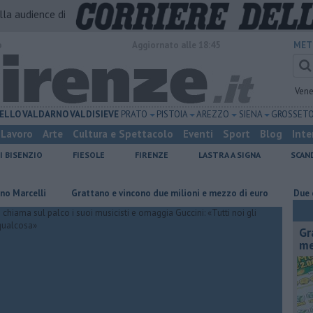
alla audience di
o
Aggiornato alle 18:45
MET
Vene
ELLO
VALDARNO
VALDISIEVE
PRATO
PISTOIA
AREZZO
SIENA
GROSSET
Lavoro
Arte
Cultura e Spettacolo
Eventi
Sport
Blog
Inte
I BISENZIO
FIESOLE
FIRENZE
LASTRA A SIGNA
SCAN
lli
Grattano e vincono due milioni e mezzo di euro
Due ori nell
Gr
me