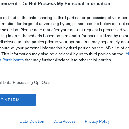
ia e nel
Pratese
, mentre sull'appennino pistoiese la
renze.it -
Do Not Process My Personal Information
gio con una robusta grandinata a
San Marcello Pistoiese
.
to opt-out of the sale, sharing to third parties, or processing of your per
formation for targeted advertising by us, please use the below opt-out s
r selection. Please note that after your opt-out request is processed y
eing interest-based ads based on personal information utilized by us or
disclosed to third parties prior to your opt-out. You may separately opt-
oscana iscriviti alla
Newsletter QUInews - ToscanaMedia.
losure of your personal information by third parties on the IAB’s list of
amente nella tua casella di posta.
. This information may also be disclosed by us to third parties on the
IA
Participants
that may further disclose it to other third parties.
l Data Processing Opt Outs
ge
respirare
CONFIRM
rosseto
piana di lucca
garfagnana
consorzio lamma
incia di lucca
firenze
montagna pistoiese
san marcello pistoiese
Data Deletion
Data Access
Privacy Policy