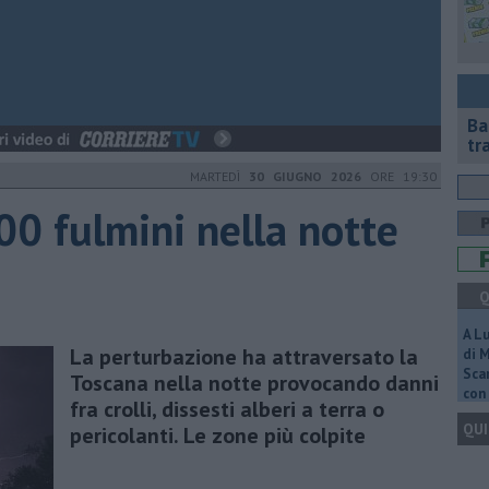
Ba
tr
MARTEDÌ
30 GIUGNO 2026
ORE 19:30
00 fulmini nella notte
Q
A L
La perturbazione ha attraversato la
di 
Scar
Toscana nella notte provocando danni
con 
fra crolli, dissesti alberi a terra o
QUI
pericolanti. Le zone più colpite