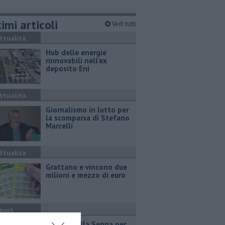
imi articoli
Vedi tutti
ttualità
Hub delle energie
rinnovabili nell'ex
deposito Eni
ttualità
Giornalismo in lutto per
la scomparsa di Stefano
Marcelli
ttualità
Grattano e vincono due
milioni e mezzo di euro
port
Due ori nella Senna per