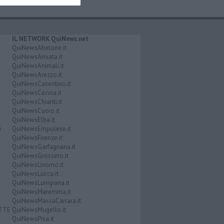
IL NETWORK QuiNews.net
QuiNewsAbetone.it
QuiNewsAmiata.it
QuiNewsAnimali.it
QuiNewsArezzo.it
QuiNewsCasentino.it
QuiNewsCecina.it
QuiNewsChianti.it
QuiNewsCuoio.it
QuiNewsElba.it
i
QuiNewsEmpolese.it
QuiNewsFirenze.it
QuiNewsGarfagnana.it
QuiNewsGrosseto.it
QuiNewsLivorno.it
QuiNewsLucca.it
QuiNewsLunigiana.it
QuiNewsMaremma.it
QuiNewsMassaCarrara.it
ATTE
QuiNewsMugello.it
QuiNewsPisa.it