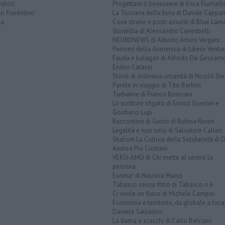
dicci
Progettare il benessere di Erica Fiumalbi
o Fiorentino
La Toscana della birra di Davide Cappan
na
Cose strane e posti assurdi di Blue Lam
Storielba di Alessandro Canestrelli
NEURONEWS di Alberto Arturo Vergani
Pensieri della domenica di Libero Ventur
Fauda e balagan di Alfredo De Girolam
Enrico Catassi
Storie di ordinaria umanità di Nicolò Ste
Parole in viaggio di Tito Barbini
Turbative di Franco Bonciani
Lo scrittore sfigato di Enrico Guerrini e
Gordiano Lupi
Raccontare di Gusto di Rubina Rovini
Legalità e non solo di Salvatore Calleri
Shalom La Cultura della Solidarietà di 
Andrea Pio Cristiani
VERSI-AMO di Chi mette al centro la
persona
Eureka! di Nausica Manzi
Tabasco senza filtro di Tabasco n.6
Ci vuole un fisico di Michele Campisi
Economia e territorio, da globale a loca
Daniele Salvadori
La dama a scacchi di Carlo Belciani