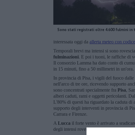
Sono stati registrati oltre 4.600 fulmini in 
interessata oggi da
allerta meteo con codice
Temporali brevi ma intensi si sono rovesciati
fulminazioni
. E poi i tuoni, le raffiche d
Il consorzio Lamma ha dato conto di cumu
in 15 minuti, fino a 50 millimetri in un'ora.
In provincia di Pisa, i vigili del fuoco dalle
nell'arco di tre ore, ricevendo supporto a
sono concentrati specialmente fra
Pisa
, Sa
alberi caduti, rami e oggetti pericolanti. Dal
L'80% di questi ha riguardato la caduta di a
supporto degli interventi in provincia di Pi
Carrara e Firenze.
A
Lucca
il forte vento è arrivato a sradica
degli intensi rovesci che fuori dalla Piana