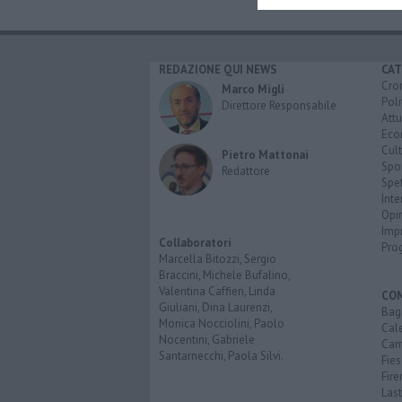
REDAZIONE QUI NEWS
CAT
Cro
Marco Migli
Poli
Direttore Responsabile
Attu
Eco
Cult
Pietro Mattonai
Spo
Redattore
Spet
Inte
Opi
Imp
Collaboratori
Pro
Marcella Bitozzi, Sergio
Braccini, Michele Bufalino,
Valentina Caffieri, Linda
CO
Giuliani, Dina Laurenzi,
Bagn
Monica Nocciolini, Paolo
Cal
Nocentini, Gabriele
Cam
Santarnecchi, Paola Silvi.
Fies
Fire
Last