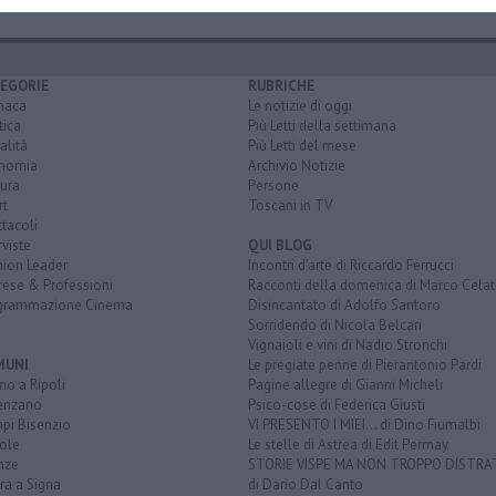
EGORIE
RUBRICHE
naca
Le notizie di oggi
tica
Più Letti della settimana
alità
Più Letti del mese
nomia
Archivio Notizie
ura
Persone
rt
Toscani in TV
tacoli
rviste
QUI BLOG
nion Leader
Incontri d'arte di Riccardo Ferrucci
rese & Professioni
Racconti della domenica di Marco Celat
grammazione Cinema
Disincantato di Adolfo Santoro
Sorridendo di Nicola Belcari
Vignaioli e vini di Nadio Stronchi
MUNI
Le pregiate penne di Pierantonio Pardi
o a Ripoli
Pagine allegre di Gianni Micheli
enzano
Psico-cose di Federica Giusti
pi Bisenzio
VI PRESENTO I MIEI... di Dino Fiumalbi
ole
Le stelle di Astrea di Edit Permay
nze
STORIE VISPE MA NON TROPPO DISTR
ra a Signa
di Dario Dal Canto