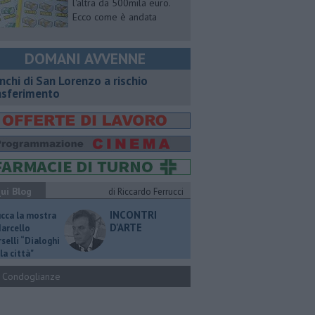
l'altra da 500mila euro.
Ecco come è andata
DOMANI AVVENNE
nchi di San Lorenzo a rischio
asferimento
ui Blog
di Riccardo Ferrucci
INCONTRI
ucca la mostra
D'ARTE
Marcello
selli “Dialoghi
la città"
Condoglianze