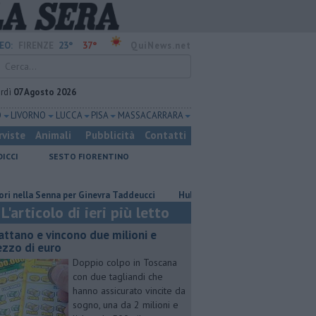
23°
37°
EO:
FIRENZE
QuiNews.net
rdì
07 Agosto 2026
O
LIVORNO
LUCCA
PISA
MASSA CARRARA
rviste
Animali
Pubblicità
Contatti
DICCI
SESTO FIORENTINO
a Senna per Ginevra Taddeucci
Hub delle energie rinnovabili nell'ex depo
L'articolo di ieri più letto
attano e vincono due milioni e
zzo di euro
Doppio colpo in Toscana
con due tagliandi che
hanno assicurato vincite da
sogno, una da 2 milioni e