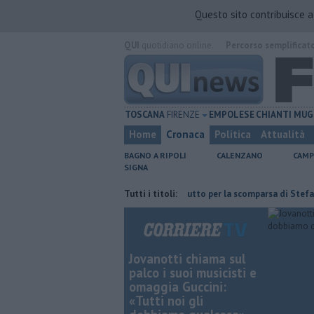
Questo sito contribuisce 
QUI
quotidiano online.
Percorso semplificat
TOSCANA
FIRENZE
EMPOLESE
CHIANTI
MUG
Home
Cronaca
Politica
Attualità
BAGNO A RIPOLI
CALENZANO
CAMP
SIGNA
'ex deposito Eni
Giornalismo in lutto per la scomparsa di Stefano Marce
Tutti i titoli:
Jovanotti chiama sul
palco i suoi musicisti e
omaggia Guccini:
«Tutti noi gli