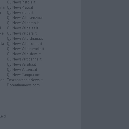
QuiNewsPistoia.it
nari
QuiNewsPrato.it
a
QuiNewsSiena.it
QuiNewsValbisenzio.it
QuiNewsValdarno.it
i
QuiNewsValdelsa.it
o e
QuiNewsValdera.it
QuiNewsValdichiana.it
lla
QuiNewsValdicornia.it
QuiNewsValdinievole.it
QuiNewsValdisieve.it
QuiNewsValtiberina.it
QuiNewsVersilia.it
QuiNewsVolterra.it
QuiNewsTango.com
Don
ToscanaMediaNews.it
Fiorentinanews.com
le di