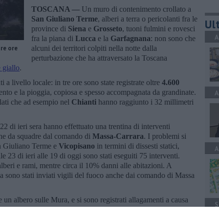
TOSCANA —
Un muro di contenimento crollato a
San Giuliano Terme
, alberi a terra o pericolanti fra le
Ult
province di
Siena
e
Grosseto
, tuoni fulmini e rovesci
A
fra la piana di
Lucca
e la
Garfagnana
: non sono che
tre ore
alcuni dei territori colpiti nella notte dalla
perturbazione che ha attraversato la Toscana
 giallo
.
 a livello locale: in tre ore sono state registrate oltre
4.600
i vento e la pioggia, copiosa e spesso accompagnata da grandinate.
A
lati che ad esempio nel
Chianti
hanno raggiunto i 32 millimetri
 22 di ieri sera hanno effettuato una trentina di interventi
nche da squadre dal comando di
Massa-Carrara
. I problemi si
n Giuliano Terme e
Vicopisano
in termini di dissesti statici,
A
le 23 di ieri alle 19 di oggi sono stati eseguiti 75 interventi.
lberi e rami, mentre circa il 10% danni alle abitazioni. A
sa sono stati inviati vigili del fuoco anche dai comando di Massa
re un albero sulle Mura, e si sono registrati allagamenti a causa
S
 non hanno risparmiato la
Garfagnana
.