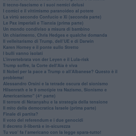
​Il tecno-fascismo e i suoi nemici delusi
​I comici e il vittimismo paranoideo al potere
​La virtù secondo Confucio e Xi (seconda parte)
Le Pax imperiali e Tianxia (prima parte)
Un mondo condiviso a misura di bambino
​Un chiarimento, Chris Hedges e qualche domanda
Il velleitarismo di Trump, dell’UE e di Darwin
​Karen Horney e il ponte sullo Stretto
​I bulli vanno isolati
L’invertebrata von der Leyen e il Lula-risk
Trump soffre, la Corte dell'Aia è viva
​Il Nobel per la pace a Trump o all’Albanese? Questo è il
problema!
​Alessandro Orsini e la tetrade oscura del sionismo
​Hilsenrath e le 9 omotipie tra Nazismo, Sionismo e
Americanismo" (4^ parte)
​Il terrore di Netanyahu e la strategia della tensione
Il mito della democratica Israele (prima parte)
​Finale di partita?
​Il voto del referendum e i due genocidi
Il decreto il-libertà e in-sicurezza
Tu vuo’ fa l’americano con la legge spara-tutto!