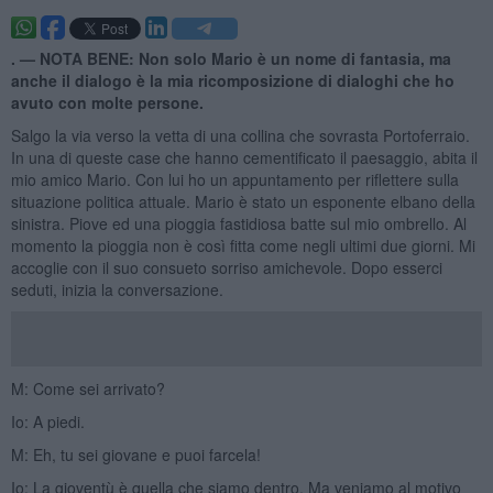
. —
NOTA BENE: Non solo Mario è un nome di fantasia, ma
anche il dialogo è la mia ricomposizione di dialoghi che ho
avuto con molte persone.
Salgo la via verso la vetta di una collina che sovrasta Portoferraio.
In una di queste case che hanno cementificato il paesaggio, abita il
mio amico Mario. Con lui ho un appuntamento per riflettere sulla
situazione politica attuale. Mario è stato un esponente elbano della
sinistra. Piove ed una pioggia fastidiosa batte sul mio ombrello. Al
momento la pioggia non è così fitta come negli ultimi due giorni. Mi
accoglie con il suo consueto sorriso amichevole. Dopo esserci
seduti, inizia la conversazione.
M: Come sei arrivato?
Io: A piedi.
M: Eh, tu sei giovane e puoi farcela!
Io: La gioventù è quella che siamo dentro. Ma veniamo al motivo