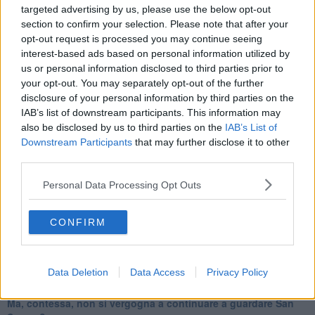
​Tutti morimmo a stento (1)
targeted advertising by us, please use the below opt-out
IL CORRIDOIO BLU il resoconto del convegno
section to confirm your selection. Please note that after your
Un manuale essenziale per seguire il CORRIDOIO BLU
opt-out request is processed you may continue seeing
Il corridoio blu
interest-based ads based on personal information utilized by
​Il cronoprogramma ottimale verso il full electric sui traghetti
us or personal information disclosed to third parties prior to
​I costi dell’adeguamento al cold ironing
your opt-out. You may separately opt-out of the further
Alcune domande da esordiente agli esperti che decidono le
disclosure of your personal information by third parties on the
sorti dell’Elba
IAB’s list of downstream participants. This information may
Verso il full electric a gestione pubblica dei traghetti​
also be disclosed by us to third parties on the
IAB’s List of
​La Scienza dei Cittadini e i Cittadini per l’Aria
Downstream Participants
that may further disclose it to other
Trump e le sue guerre contro i deboli e contro la terra
third parties.
​Le furbate elettorali della Meloni e la testardaggine
dell’opposizione
Personal Data Processing Opt Outs
​Date loro l’Oscar al posto del Nobel per la Pace
L'umanizzazione dell'economia e della politica
​Dopo il diluvio dei NO: un patto intergenerazionale
CONFIRM
​Un grandioso NO ai falchi teocratici e ai loro vassalli
La religione è la cocaina dei potenti
Donald e Bibi confinati nell’isola di St James?
Data Deletion
Data Access
Privacy Policy
L’italiano vero e la paura che al referendum vinca il No
​Complottismo o capitalismo globale?
​Ma, contessa, non si vergogna a continuare a guardare San