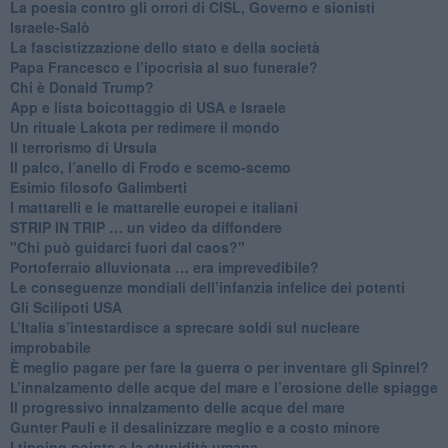
La poesia contro gli orrori di CISL, Governo e sionisti
Israele-Salò
​La fascistizzazione dello stato e della società
Papa Francesco e l’ipocrisia al suo funerale?
​Chi è Donald Trump?
App e lista boicottaggio di USA e Israele
​Un rituale Lakota per redimere il mondo
Il terrorismo di Ursula
​Il palco, l’anello di Frodo e scemo-scemo
Esimio filosofo Galimberti
​I mattarelli e le mattarelle europei e italiani
​STRIP IN TRIP … un video da diffondere
"Chi può guidarci fuori dal caos?"
​Portoferraio alluvionata … era imprevedibile?
Le conseguenze mondiali dell’infanzia infelice dei potenti
​Gli Scilipoti USA
L’Italia s’intestardisce a sprecare soldi sul nucleare
improbabile
È meglio pagare per fare la guerra o per inventare gli Spinrel?
​L’innalzamento delle acque del mare e l’erosione delle spiagge
​Il progressivo innalzamento delle acque del mare
​Gunter Pauli e il desalinizzare meglio e a costo minore
I tipping points e la stupidità umana