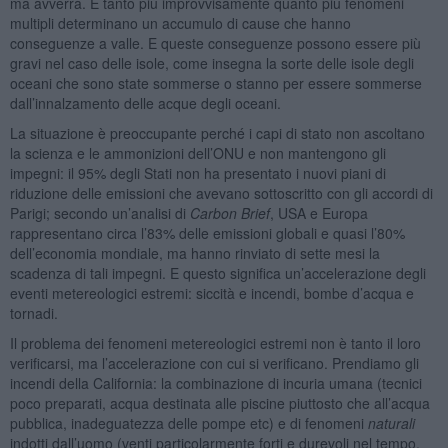
ma avverrà. E tanto più improvvisamente quanto più fenomeni
multipli determinano un accumulo di cause che hanno
conseguenze a valle. E queste conseguenze possono essere più
gravi nel caso delle isole, come insegna la sorte delle isole degli
oceani che sono state sommerse o stanno per essere sommerse
dall’innalzamento delle acque degli oceani.
La situazione è preoccupante perché i capi di stato non ascoltano
la scienza e le ammonizioni dell’ONU e non mantengono gli
impegni: il 95% degli Stati non ha presentato i nuovi piani di
riduzione delle emissioni che avevano sottoscritto con gli accordi di
Parigi; secondo un’analisi di
Carbon Brief
, USA e Europa
rappresentano circa l’83% delle emissioni globali e quasi l’80%
dell’economia mondiale, ma hanno rinviato di sette mesi la
scadenza di tali impegni. E questo significa un’accelerazione degli
eventi metereologici estremi: siccità e incendi, bombe d’acqua e
tornadi.
Il problema dei fenomeni metereologici estremi non è tanto il loro
verificarsi, ma l’accelerazione con cui si verificano. Prendiamo gli
incendi della California: la combinazione di incuria umana (tecnici
poco preparati, acqua destinata alle piscine piuttosto che all’acqua
pubblica, inadeguatezza delle pompe etc) e di fenomeni
naturali
indotti dall’uomo (venti particolarmente forti e durevoli nel tempo,