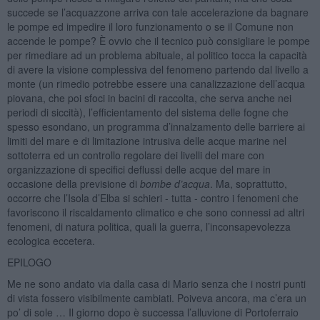
succede se l’acquazzone arriva con tale accelerazione da bagnare
le pompe ed impedire il loro funzionamento o se il Comune non
accende le pompe? È ovvio che il tecnico può consigliare le pompe
per rimediare ad un problema abituale, al politico tocca la capacità
di avere la visione complessiva del fenomeno partendo dal livello a
monte (un rimedio potrebbe essere una canalizzazione dell’acqua
piovana, che poi sfoci in bacini di raccolta, che serva anche nei
periodi di siccità), l’efficientamento del sistema delle fogne che
spesso esondano, un programma d’innalzamento delle barriere ai
limiti del mare e di limitazione intrusiva delle acque marine nel
sottoterra ed un controllo regolare dei livelli del mare con
organizzazione di specifici deflussi delle acque del mare in
occasione della previsione di
bombe d’acqua
. Ma, soprattutto,
occorre che l’Isola d’Elba si schieri - tutta - contro i fenomeni che
favoriscono il riscaldamento climatico e che sono connessi ad altri
fenomeni, di natura politica, quali la guerra, l’inconsapevolezza
ecologica eccetera.
EPILOGO
Me ne sono andato via dalla casa di Mario senza che i nostri punti
di vista fossero visibilmente cambiati. Poiveva ancora, ma c’era un
po’ di sole … Il giorno dopo è successa l’alluvione di Portoferraio