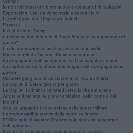
Scemo?
​Io non mi fiderei di chi promuove o consuma i riti collettivi
Esportazioni Usa: da democrazia a guerra civile
​I vestiti nuovi degli imperatori baltici
​Pupazzi!
​Il Wild West di Trump
​La depressione infantile di Roger Waters e la propaganda di
guerra"
​La disinformazione climatica veicolata dai media
Senza una Retta Visione l’Uomo è un automa
​La propaganda bellica nostrana vs l’hasbarà dei sionisti
​La cleptocrazia e lo studio sociologico della propaganda di
guerra
​Uccidere per gioco: il cacciatore e chi vuole armarsi
​La Cop 30 di Belem giorno per giorno
La Cop 30, i crimini e i misfatti verso la vita sulla terra
Arrostire il pianeta: le grandi emissioni della carne e dei
latticini
​Cop 30, uragani e riconversione delle spese militari
La responsabilità storica della morte sulla terra
PTSD e suicidi svelano l’intento suicidario della guerra e
dell’ignoranza
Il Wenzi e la decadenza verso la guerra e la morte