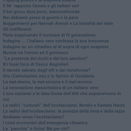
​Il 58° rapporto Censis e gli italiani veri
​Il bel gioco dura poco, marcondirondà
Noi abbiamo perso la guerra e la pace
Suggerimenti per Hannah Arendt e La banalità del male
​Gli indifferenti
Parte zoppicando il nucleare di IV generazione
​Indagine … l’italiano vero confessa la sua innocenza
Indagine su un cittadino al di sopra di ogni sospetto
Notizie tra l'orrore ed il grottesco
"La protervia dei ricchi e dei loro servitori"
S’i fossi foco di Cecco Angiolieri
​Il mondo salvato dagli elfi e dai mutaforma?
Gru (Cattivissimo me) e lo Spirito di Goebbels
​La mal-destra, la mal-sinistra e il mal-tecnico
​La venerazione masochistica di un italiano vero
​L’eco-nazismo e le idee-forma dell’800 che sopravvivono in
noi
​Le radici “culturali” dell’ecofascismo, Nordio e Kamala Harris
Le radici dell’ecofascismo: la purezza della terra e della razza
Andiamo verso l’ecofascismo?
I costi economici dell’emergenza climatica
​La “pacchia” è finita! Ma per chi?