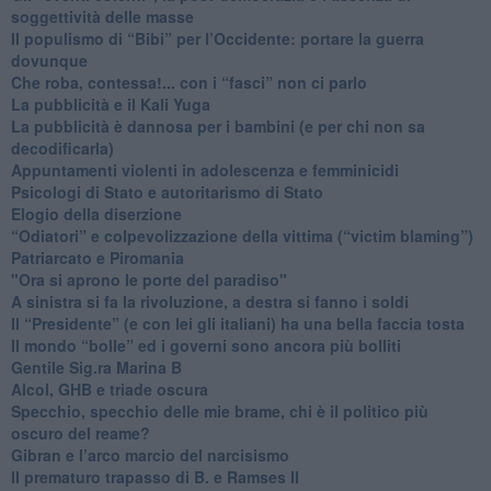
soggettività delle masse
​Il populismo di “Bibi” per l’Occidente: portare la guerra
dovunque
​Che roba, contessa!... con i “fasci” non ci parlo
La pubblicità e il Kali Yuga
​La pubblicità è dannosa per i bambini (e per chi non sa
decodificarla)
​Appuntamenti violenti in adolescenza e femminicidi
​Psicologi di Stato e autoritarismo di Stato
Elogio della diserzione
“Odiatori” e colpevolizzazione della vittima (“victim blaming”)
​Patriarcato e Piromania
"Ora si aprono le porte del paradiso"
​A sinistra si fa la rivoluzione, a destra si fanno i soldi
​Il “Presidente” (e con lei gli italiani) ha una bella faccia tosta
​Il mondo “bolle” ed i governi sono ancora più bolliti
​Gentile Sig.ra Marina B
​Alcol, GHB e triade oscura
​Specchio, specchio delle mie brame, chi è il politico più
oscuro del reame?
​Gibran e l’arco marcio del narcisismo
​Il prematuro trapasso di B. e Ramses II