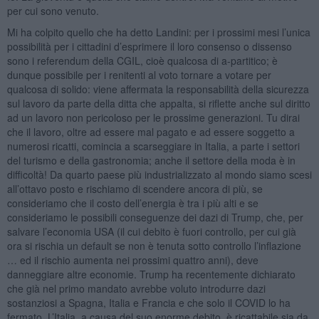
per cui sono venuto.
Mi ha colpito quello che ha detto Landini: per i prossimi mesi l’unica
possibilità per i cittadini d’esprimere il loro consenso o dissenso
sono i referendum della CGIL, cioè qualcosa di a-partitico; è
dunque possibile per i renitenti al voto tornare a votare per
qualcosa di solido: viene affermata la responsabilità della sicurezza
sul lavoro da parte della ditta che appalta, si riflette anche sul diritto
ad un lavoro non pericoloso per le prossime generazioni. Tu dirai
che il lavoro, oltre ad essere mal pagato e ad essere soggetto a
numerosi ricatti, comincia a scarseggiare in Italia, a parte i settori
del turismo e della gastronomia; anche il settore della moda è in
difficoltà! Da quarto paese più industrializzato al mondo siamo scesi
all’ottavo posto e rischiamo di scendere ancora di più, se
consideriamo che il costo dell’energia è tra i più alti e se
consideriamo le possibili conseguenze dei dazi di Trump, che, per
salvare l’economia USA (il cui debito è fuori controllo, per cui già
ora si rischia un default se non è tenuta sotto controllo l’inflazione
… ed il rischio aumenta nei prossimi quattro anni), deve
danneggiare altre economie. Trump ha recentemente dichiarato
che già nel primo mandato avrebbe voluto introdurre dazi
sostanziosi a Spagna, Italia e Francia e che solo il COVID lo ha
fermato. L’Italia, a causa del suo enorme debito, è ricattabile sia da