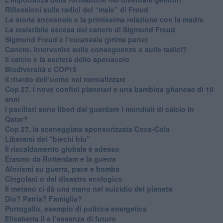
Riflessioni sulle radici del “male” di Freud
​La storia ancestrale e la primissima relazione con la madre
​La resistibile ascesa del cancro di Sigmund Freud
Sigmund Freud e l’eutanasia (prima parte)
Cancro: intervenire sulle conseguenze o sulle radici?
​Il calcio e la società dello spettacolo
Biodiversità e COP15
​Il ritardo dell’uomo nel mentalizzare
​Cop 27, i nove confini planetari e una bambina ghanese di 10
anni
​I pacifisti sono liberi dal guardare i mondiali di calcio in
Qatar?
​Cop 27, la sceneggiata sponsorizzata Coca-Cola
​Liberarsi dei “biechi blu”
Il riscaldamento globale è adesso
​Erasmo da Rotterdam e la guerra
​Aforismi su guerra, pace e bomba
Cingolani o del disastro ecologico
​Il metano ci dà una mano nel suicidio del pianeta
​Dio? Patria? Famiglia?
Portogallo, esempio di politica energetica
​Elisabetta II e l’assenza di futuro