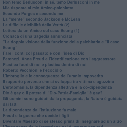
​Non temo Berlusconi in sé, temo Berlusconi in me
​Mie risposte al mio Amico-psichiatra
​Secondo Porges e secondo me
​La “mente” secondo Jackson e McLean
La difficile dicibilità della Verità (2)
​Lettera da un Amico sul caso Seung (1)
​Cronaca di una tragedia annunciata
"​La doppia visione della funzione della psichiatria e “il caso
Seung”
​Fare i conti col passato e con l’idea di Dio
​Ferenczi, Anna Freud e l’identificazione con l’aggresssore
Plastica fuori di noi e plastica dentro di noi
​Roberto Vecchioni e l’ecocidio
​L’imbroglio e le conseguenze dell’uranio impoverito
​Il rapporto perverso che si sviluppa tra vittima e aguzzino
L’erotomania, la dipendenza affettiva e la co-dipendenza
​Dio è gay o il potere di “Dio-Patria-Famiglia” è gay?
​Gli uomini sono guidati dalla propaganda, la Natura è guidata
dai fatti
La dipendenza dall’istituzione fa male
​Freud e la guerra che uccide i figli
​Diventare Maestro di se stesso prima di insegnare ad un altro
L’importanza della formazione nel diventare genitori