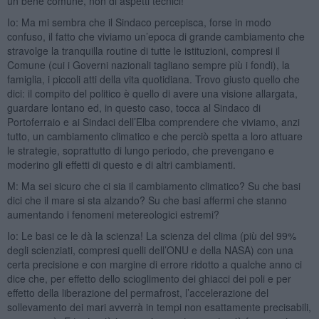
un bene comune, non di aspetti tecnici!
Io: Ma mi sembra che il Sindaco percepisca, forse in modo
confuso, il fatto che viviamo un’epoca di grande cambiamento che
stravolge la tranquilla routine di tutte le istituzioni, compresi il
Comune (cui i Governi nazionali tagliano sempre più i fondi), la
famiglia, i piccoli atti della vita quotidiana. Trovo giusto quello che
dici: il compito del politico è quello di avere una visione allargata,
guardare lontano ed, in questo caso, tocca al Sindaco di
Portoferraio e ai Sindaci dell’Elba comprendere che viviamo, anzi
tutto, un cambiamento climatico e che perciò spetta a loro attuare
le strategie, soprattutto di lungo periodo, che prevengano e
moderino gli effetti di questo e di altri cambiamenti.
M: Ma sei sicuro che ci sia il cambiamento climatico? Su che basi
dici che il mare si sta alzando? Su che basi affermi che stanno
aumentando i fenomeni metereologici estremi?
Io: Le basi ce le dà la scienza! La scienza del clima (più del 99%
degli scienziati, compresi quelli dell’ONU e della NASA) con una
certa precisione e con margine di errore ridotto a qualche anno ci
dice che, per effetto dello scioglimento dei ghiacci dei poli e per
effetto della liberazione del permafrost, l’accelerazione del
sollevamento dei mari avverrà in tempi non esattamente precisabili,