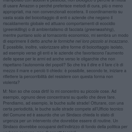
di usare Amazon o perché preferisce metodi di cura, più o meno
appropriati, ma non convenzionali eccetera. Il coordinamento su
vasta scala del boicottaggio di enti o aziende che negano il
riscaldamento globale ed attuano comportamenti di ecocidio
(
greenkilling
) o di ambientalismo di facciata (
greenwashing
),
mentre puntano solo al tornaconto economico, mi sembra un modo
di esprimere il detto
anche le formiche nel loro piccolo si incazzano
.
È possibile, inoltre, valorizzare altre forme di boicottaggio isolato,
ad esempio verso gli enti e le aziende che favoriscono l’aumento
delle spese per le armi ed anche verso le oligarchie che non
rispettano l’autonomia dei popoli? So che tra il dire e il fare c’è di
mezzo il mare e perciò ti chiedo: è possibile, secondo te, iniziare a
riflettere la percorribilità del resistere con questa forma non
violenta?
M: Non so che cosa dirti! Io mi concentro su piccole cose. Ad
esempio, ognuno deve concentrarsi su quello che deve fare.
Prendiamo, ad esempio, le buche sulle strade! Otturare, con una
certa periodicità, le buche sulle strade compete all’Ufficio tecnico
del Comune ed è assurdo che un Sindaco chieda lo stato di
urgenza per un intervento che dovrebbe essere di routine. Un
Sindaco dovrebbe occuparsi dell’indirizzo di fondo della politica per