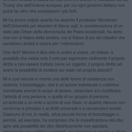
Trump che dall’Unione europea, per cui ogni governo italiano non
potrà far altro che compiacere i più forti.
Mi ha anche colpito quanto ha asserito il professor Montanari
dell’Università per stranieri di Siena; egli, in considerazione di un
esito alla Orban della democrazia dei Paesi occidentali, ha detto
che non si fidava della sinistra, ma si fidava di più dei cittadini che
sarebbero andati a votare per i referendum.
Che dirti? Mentre ti dico che io andrò a votare, mi chiedo: è
possibile che esista solo il voto per esprimere civilmente il proprio
diritto a non essere trattato come un oggetto, il proprio diritto ad
avere la possibilità di incidere sul reale nel proprio piccolo?
Mi è così venuta in mente una delle forme di resistenza non
violenta: il
boicottaggio
, che è un’azione individuale o collettiva
coordinata avente lo scopo di isolare, ostacolare e/o modificare
l’attività di una persona, o quella di un gruppo di persone,
un’azienda o un ente o anche di uno Stato, in quanto ritenuta non
conforme a principio o ai diritti universali o a convenzioni sociali.
Ciascuno di noi, in realtà, attua piccole forme di boicottaggio o
perché, ad esempio, ha compreso che la massificazione del cibo
apre alla possibilità del cibo dieteticamente non salutare,
manipolato con additivi e pesticidi, non biologico o perché si rifiuta