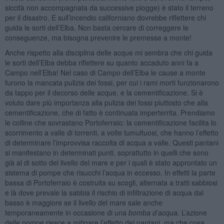
siccità non accompagnata da successive piogge) è stato il terreno
per il disastro. E sull’incendio californiano dovrebbe riflettere chi
guida le sorti dell’Elba. Non basta cercare di correggere le
conseguenze, ma bisogna prevenire le premesse a monte!
Anche rispetto alla disciplina delle acque mi sembra che chi guida
le sorti dell’Elba debba riflettere su quanto accaduto anni fa a
Campo nell’Elba! Nel caso di Campo dell’Elba le cause a monte
furono la mancata pulizia dei fossi, per cui i rami morti funzionarono
da tappo per il decorso delle acque, e la cementificazione. Si è
voluto dare più importanza alla pulizia dei fossi piuttosto che alla
cementificazione, che di fatto è continuata imperterrita. Prendiamo
le colline che sovrastano Portoferraio: la cementificazione facilita lo
scorrimento a valle di torrenti, a volte tumultuosi, che hanno l’effetto
di determinare l’improvvisa raccolta di acqua a valle. Questi pantani
si manifestano in determinati punti, soprattutto in quelli che sono
già al di sotto del livello del mare e per i quali è stato approntato un
sistema di pompe che risucchi l’acqua in eccesso. In effetti la parte
bassa di Portoferraio è costruita su scogli, alternata a tratti sabbiosi
e là dove prevale la sabbia il rischio di infiltrazione di acqua dal
basso è maggiore se il livello del mare sale anche
temporaneamente in occasione di una
bomba d’acqua
. L’azione
delle pompe riesce a mitigare l’effetto dei pantani, ma che cosa