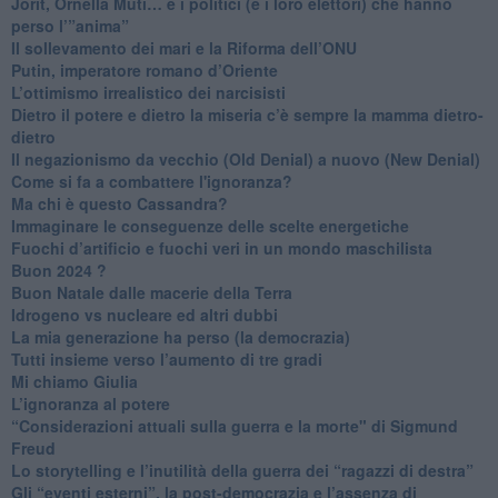
​Jorit, Ornella Muti… e i politici (e i loro elettori) che hanno
perso l’”anima”
​Il sollevamento dei mari e la Riforma dell’ONU
Putin, imperatore romano d’Oriente
​L’ottimismo irrealistico dei narcisisti
​Dietro il potere e dietro la miseria c’è sempre la mamma dietro-
dietro
Il negazionismo da vecchio (Old Denial) a nuovo (New Denial)
Come si fa a combattere l'ignoranza?
Ma chi è questo Cassandra?
Immaginare le conseguenze delle scelte energetiche
​Fuochi d’artificio e fuochi veri in un mondo maschilista
Buon 2024 ?
​Buon Natale dalle macerie della Terra
​Idrogeno vs nucleare ed altri dubbi
​La mia generazione ha perso (la democrazia)
​Tutti insieme verso l’aumento di tre gradi
Mi chiamo Giulia
L’ignoranza al potere
​“Considerazioni attuali sulla guerra e la morte" di Sigmund
Freud
​Lo storytelling e l’inutilità della guerra dei “ragazzi di destra”
​Gli “eventi esterni”, la post-democrazia e l’assenza di