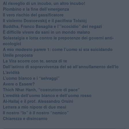
Al risveglio di un incubo, un altro incubo!
​Piombino e la fine dell’emergenza
​Il vero rischio del gassificatore
​Il violento Dostoevskij e il pacifista Tolstòj
​Buddha, Franco Basaglia e l’”ecocidio” dei negazi
​È difficile vivere da sani in un mondo malato
Solastalgia e lotta contro le prepotenze dei governi anti-
ecologici
​A mio modesto parere 1: come l’uomo si sta suicidando
​Umile proposta
​La Vita scorre con te, senza di te
​Dall’istinto di sopravvivenza del sé all’annullamento dell'io
L'avidità
​L’uomo bianco e i “selvaggi”
​Avere o Essere?
​Thich Nhat Hanh, “costruttore di pace“
​L’eredità dell’uomo bianco e dell’uomo rosso
Al-Hallaj e il prof. Alessandro Orsini
​Lettera a mio nipote di due mesi
​Il nostro “Io” è il nostro “nemico”
​Chiarezza e disincanto