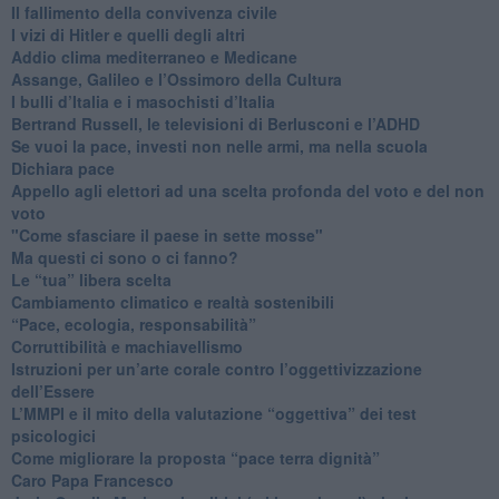
​Il fallimento della convivenza civile
​I vizi di Hitler e quelli degli altri
Addio clima mediterraneo e Medicane
​Assange, Galileo e l’Ossimoro della Cultura
​I bulli d’Italia e i masochisti d’Italia
​Bertrand Russell, le televisioni di Berlusconi e l’ADHD
​Se vuoi la pace, investi non nelle armi, ma nella scuola
​Dichiara pace
​Appello agli elettori ad una scelta profonda del voto e del non
voto
"Come sfasciare il paese in sette mosse"
​Ma questi ci sono o ci fanno?
​Le “tua” libera scelta
Cambiamento climatico e realtà sostenibili
“Pace, ecologia, responsabilità”
​Corruttibilità e machiavellismo
Istruzioni per un’arte corale contro l’oggettivizzazione
dell’Essere
​L’MMPI e il mito della valutazione “oggettiva” dei test
psicologici
Come migliorare la proposta “pace terra dignità”
Caro Papa Francesco