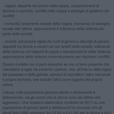
- coppia: disparità del potere nella coppia, comportamenti di
dominio e controllo, conflitti nella coppia e strategie di gestione dei
conflitti;
- comunità: isolamento sociale della coppia, mancanza di sostegno
sociale alle vittime, approvazione e tolleranza della violenza da
parte della società;
- società: percezione rigida dei ruoli di genere e sterotipi di genere,
disparità tra donne e uomini nei vari ambiti della società, tolleranza
della violenza nei rapporti di coppia e banalizzazione della violenza,
approvazione della violenza come strumento per risolvere i conflitti.
Questo modello non è però esaustivo se non si tiene presente che
l’escalation è agita da entrambi i partner, che, all’interno della logica
del possesso e della gelosia, cercano di sopraffare l’altro marcando
il proprio territorio, che include l’altro come oggetto del proprio
potere.
L’abuso nella popolazione giovane adulta e adolescente è
bidirezionale: sia gli uomini che le donne sono sia vittime che
aggressori. Una revisione sistematica condotta nel 2017 su una
popolazione di giovani adulti e adolescenti ha concluso che gli
abusi fisici inflitti variavano tra il 3,8% e il 41,9% per le donne e tra il