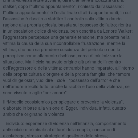
stalker, dopo l’”ultimo appuntamento”, richiesto dall’assassino:
l’”ultimo appuntamento” è l’esito finale di altri appuntamenti, in cui
l’assassino è riuscito a stabilire il controllo sulla vittima dando
ragione alla propria gelosia, basata sul possesso dell’altro; rientra
in un’escalation ciclica di violenza, ben descritta da Lenore Walker:
l’aggressore percepisce una generale tensione, ma proietta nella
vittima la causa della sua incontrollabile frustrazione, mentre la
vittima, che non sa prendere coscienza del pericolo o non lo
percepisce come altamente rischioso, cerca di minimizzare la
situazione. Ma il ciclo ha avuto origine già prima dell’incontro
dell’aggressore e della vittima: entrambi hanno imparato, all’interno
della propria cultura d’origine e della propria famiglia, che “amore
vuol dir gelosia”, vuol dire - cioè - “possesso dell’altro” e che
nell’amore è lecito tutto, anche la rabbia e l’uso della violenza, se
sono vissute e agite “per amore”.
Il “Modello ecosistemico per spiegare e prevenire la violenza”,
elaborato in base alla visione di Egger, individua, infatti, quattro
ambiti che originano la violenza:
- individuo: esperienze di violenza nell’infanzia, comportamento
antisociale o criminale al di fuori della coppia, consumo di
alcol/droga, stress e strategie di gestione dello stress;