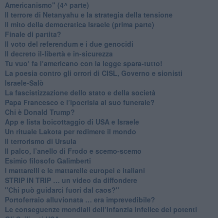
Americanismo" (4^ parte)
​Il terrore di Netanyahu e la strategia della tensione
Il mito della democratica Israele (prima parte)
​Finale di partita?
​Il voto del referendum e i due genocidi
Il decreto il-libertà e in-sicurezza
Tu vuo’ fa l’americano con la legge spara-tutto!
La poesia contro gli orrori di CISL, Governo e sionisti
Israele-Salò
​La fascistizzazione dello stato e della società
Papa Francesco e l’ipocrisia al suo funerale?
​Chi è Donald Trump?
App e lista boicottaggio di USA e Israele
​Un rituale Lakota per redimere il mondo
Il terrorismo di Ursula
​Il palco, l’anello di Frodo e scemo-scemo
Esimio filosofo Galimberti
​I mattarelli e le mattarelle europei e italiani
​STRIP IN TRIP … un video da diffondere
"Chi può guidarci fuori dal caos?"
​Portoferraio alluvionata … era imprevedibile?
Le conseguenze mondiali dell’infanzia infelice dei potenti