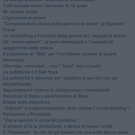
​Tutti insieme verso l’aumento di tre gradi
Mi chiamo Giulia
L’ignoranza al potere
​“Considerazioni attuali sulla guerra e la morte" di Sigmund
Freud
​Lo storytelling e l’inutilità della guerra dei “ragazzi di destra”
​Gli “eventi esterni”, la post-democrazia e l’assenza di
soggettività delle masse
​Il populismo di “Bibi” per l’Occidente: portare la guerra
dovunque
​Che roba, contessa!... con i “fasci” non ci parlo
La pubblicità e il Kali Yuga
​La pubblicità è dannosa per i bambini (e per chi non sa
decodificarla)
​Appuntamenti violenti in adolescenza e femminicidi
​Psicologi di Stato e autoritarismo di Stato
Elogio della diserzione
“Odiatori” e colpevolizzazione della vittima (“victim blaming”)
​Patriarcato e Piromania
"Ora si aprono le porte del paradiso"
​A sinistra si fa la rivoluzione, a destra si fanno i soldi
​Il “Presidente” (e con lei gli italiani) ha una bella faccia tosta