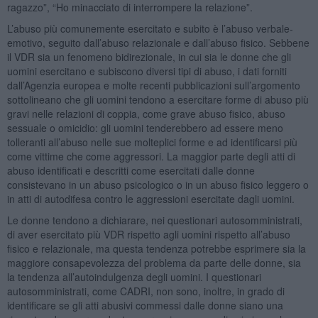
ragazzo”, “Ho minacciato di interrompere la relazione”.
L’abuso più comunemente esercitato e subito è l’abuso verbale-
emotivo, seguito dall’abuso relazionale e dall’abuso fisico. Sebbene
il VDR sia un fenomeno bidirezionale, in cui sia le donne che gli
uomini esercitano e subiscono diversi tipi di abuso, i dati forniti
dall’Agenzia europea e molte recenti pubblicazioni sull’argomento
sottolineano che gli uomini tendono a esercitare forme di abuso più
gravi nelle relazioni di coppia, come grave abuso fisico, abuso
sessuale o omicidio: gli uomini tenderebbero ad essere meno
tolleranti all’abuso nelle sue molteplici forme e ad identificarsi più
come vittime che come aggressori. La maggior parte degli atti di
abuso identificati e descritti come esercitati dalle donne
consistevano in un abuso psicologico o in un abuso fisico leggero o
in atti di autodifesa contro le aggressioni esercitate dagli uomini.
Le donne tendono a dichiarare, nei questionari autosomministrati,
di aver esercitato più VDR rispetto agli uomini rispetto all’abuso
fisico e relazionale, ma questa tendenza potrebbe esprimere sia la
maggiore consapevolezza del problema da parte delle donne, sia
la tendenza all’autoindulgenza degli uomini. I questionari
autosomministrati, come CADRI, non sono, inoltre, in grado di
identificare se gli atti abusivi commessi dalle donne siano una