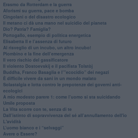
​Erasmo da Rotterdam e la guerra
​Aforismi su guerra, pace e bomba
Cingolani o del disastro ecologico
​Il metano ci dà una mano nel suicidio del pianeta
​Dio? Patria? Famiglia?
Portogallo, esempio di politica energetica
​Elisabetta II e l’assenza di futuro
Al risveglio di un incubo, un altro incubo!
​Piombino e la fine dell’emergenza
​Il vero rischio del gassificatore
​Il violento Dostoevskij e il pacifista Tolstòj
​Buddha, Franco Basaglia e l’”ecocidio” dei negazi
​È difficile vivere da sani in un mondo malato
Solastalgia e lotta contro le prepotenze dei governi anti-
ecologici
​A mio modesto parere 1: come l’uomo si sta suicidando
​Umile proposta
​La Vita scorre con te, senza di te
​Dall’istinto di sopravvivenza del sé all’annullamento dell'io
L'avidità
​L’uomo bianco e i “selvaggi”
​Avere o Essere?