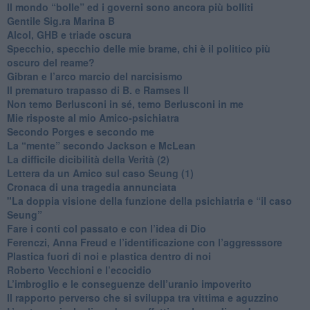
​Il mondo “bolle” ed i governi sono ancora più bolliti
​Gentile Sig.ra Marina B
​Alcol, GHB e triade oscura
​Specchio, specchio delle mie brame, chi è il politico più
oscuro del reame?
​Gibran e l’arco marcio del narcisismo
​Il prematuro trapasso di B. e Ramses II
​Non temo Berlusconi in sé, temo Berlusconi in me
​Mie risposte al mio Amico-psichiatra
​Secondo Porges e secondo me
​La “mente” secondo Jackson e McLean
La difficile dicibilità della Verità (2)
​Lettera da un Amico sul caso Seung (1)
​Cronaca di una tragedia annunciata
"​La doppia visione della funzione della psichiatria e “il caso
Seung”
​Fare i conti col passato e con l’idea di Dio
​Ferenczi, Anna Freud e l’identificazione con l’aggresssore
Plastica fuori di noi e plastica dentro di noi
​Roberto Vecchioni e l’ecocidio
​L’imbroglio e le conseguenze dell’uranio impoverito
​Il rapporto perverso che si sviluppa tra vittima e aguzzino