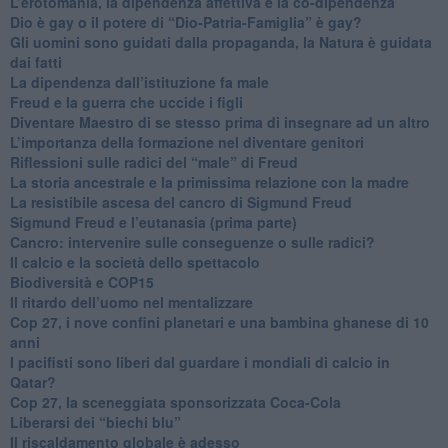
L’erotomania, la dipendenza affettiva e la co-dipendenza
​Dio è gay o il potere di “Dio-Patria-Famiglia” è gay?
​Gli uomini sono guidati dalla propaganda, la Natura è guidata
dai fatti
La dipendenza dall’istituzione fa male
​Freud e la guerra che uccide i figli
​Diventare Maestro di se stesso prima di insegnare ad un altro
L’importanza della formazione nel diventare genitori
Riflessioni sulle radici del “male” di Freud
​La storia ancestrale e la primissima relazione con la madre
​La resistibile ascesa del cancro di Sigmund Freud
Sigmund Freud e l’eutanasia (prima parte)
Cancro: intervenire sulle conseguenze o sulle radici?
​Il calcio e la società dello spettacolo
Biodiversità e COP15
​Il ritardo dell’uomo nel mentalizzare
​Cop 27, i nove confini planetari e una bambina ghanese di 10
anni
​I pacifisti sono liberi dal guardare i mondiali di calcio in
Qatar?
​Cop 27, la sceneggiata sponsorizzata Coca-Cola
​Liberarsi dei “biechi blu”
Il riscaldamento globale è adesso