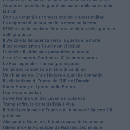
Arrostire il pianeta: le grandi emissioni della carne e dei
latticini
​Cop 30, uragani e riconversione delle spese militari
La responsabilità storica della morte sulla terra
PTSD e suicidi svelano l’intento suicidario della guerra e
dell’ignoranza
Il Wenzi e la decadenza verso la guerra e la morte
​Il tecno-fascismo e i suoi nemici delusi
​I comici e il vittimismo paranoideo al potere
​La virtù secondo Confucio e Xi (seconda parte)
Le Pax imperiali e Tianxia (prima parte)
Un mondo condiviso a misura di bambino
​Un chiarimento, Chris Hedges e qualche domanda
Il velleitarismo di Trump, dell’UE e di Darwin
​Karen Horney e il ponte sullo Stretto
​I bulli vanno isolati
L’invertebrata von der Leyen e il Lula-risk
Trump soffre, la Corte dell'Aia è viva
​Il Nobel per la pace a Trump o all’Albanese? Questo è il
problema!
​Alessandro Orsini e la tetrade oscura del sionismo
​Hilsenrath e le 9 omotipie tra Nazismo, Sionismo e