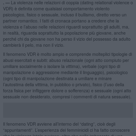
. —
La violenza nelle relazioni di coppia (dating relational violence o
VDR) è definita come qualsiasi comportamento violento
psicologico, fisico o sessuale, incluso il bullismo, diretto verso un
partner romantico. I fatti di cronaca portano a credere che la
violenza e l’abuso nelle relazioni riguardi soprattutto gli adulti, ma,
in realtà, riguarda soprattutto la popolazione più giovane, anche
perché chi da giovane non ha perso il vizio del possesso da adulto
cambierà il pelo, ma non il vizio.
Il fenomeno VDR è molto ampio e comprende molteplici tipologie di
abusi esercitati e subiti: abuso relazionale (ogni atto compiuto per
umiliare socialmente o isolare la vittima), verbale (ogni tipo di
manipolazione o aggressione mediante il linguaggio), psicologico
(ogni tipo di manipolazione destinata a umiliare e minare
l’autostima della vittima, in pubblico o privato), fisico (l’uso della
forza fisica per infliggere dolore o sofferenza) e sessuale (ogni atto
sessuale non desiderato, compresi i commenti di natura sessuale).
Il fenomeno VDR avviene all’interno del “dating”, cioè degli
“appuntamenti”. L’esperienza dei femminicidi ci ha fatto conoscere
che la violenza letale avviene, oltre che nelle imboscate di uno