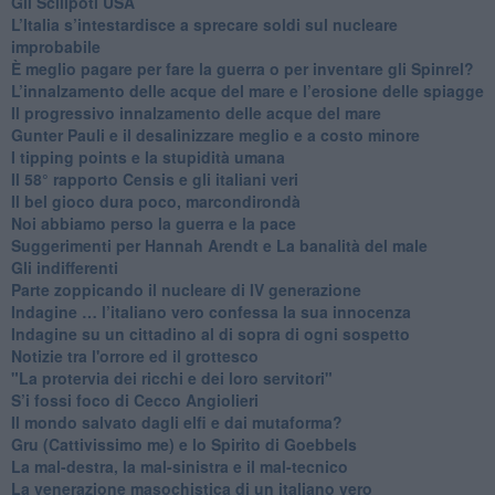
​Gli Scilipoti USA
L’Italia s’intestardisce a sprecare soldi sul nucleare
improbabile
È meglio pagare per fare la guerra o per inventare gli Spinrel?
​L’innalzamento delle acque del mare e l’erosione delle spiagge
​Il progressivo innalzamento delle acque del mare
​Gunter Pauli e il desalinizzare meglio e a costo minore
I tipping points e la stupidità umana
​Il 58° rapporto Censis e gli italiani veri
​Il bel gioco dura poco, marcondirondà
Noi abbiamo perso la guerra e la pace
Suggerimenti per Hannah Arendt e La banalità del male
​Gli indifferenti
Parte zoppicando il nucleare di IV generazione
​Indagine … l’italiano vero confessa la sua innocenza
Indagine su un cittadino al di sopra di ogni sospetto
Notizie tra l'orrore ed il grottesco
"La protervia dei ricchi e dei loro servitori"
S’i fossi foco di Cecco Angiolieri
​Il mondo salvato dagli elfi e dai mutaforma?
Gru (Cattivissimo me) e lo Spirito di Goebbels
​La mal-destra, la mal-sinistra e il mal-tecnico
​La venerazione masochistica di un italiano vero