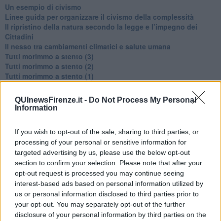
​Un esempio di civismo
​Linee guida per organizzare il civismo della complessità
​Il ripristino della natura secondo la legge e l’impegno dei
Cittadini
Il nesso tra cambiamenti climatici e salute umana
Tutti morimmo a stento (3)
Tutti morimmo a stento (2)
​Tutti morimmo a stento (1)
IL CORRIDOIO BLU il resoconto del convegno
Un manuale essenziale per seguire il CORRIDOIO BLU
QUInewsFirenze.it -
Do Not Process My Personal
Il corridoio blu
Information
​Il cronoprogramma ottimale verso il full electric sui traghetti
​I costi dell’adeguamento al cold ironing
If you wish to opt-out of the sale, sharing to third parties, or
Alcune domande da esordiente agli esperti che decidono le
processing of your personal or sensitive information for
sorti dell’Elba
targeted advertising by us, please use the below opt-out
Verso il full electric a gestione pubblica dei traghetti​
section to confirm your selection. Please note that after your
​La Scienza dei Cittadini e i Cittadini per l’Aria
opt-out request is processed you may continue seeing
Trump e le sue guerre contro i deboli e contro la terra
interest-based ads based on personal information utilized by
​Le furbate elettorali della Meloni e la testardaggine
dell’opposizione
us or personal information disclosed to third parties prior to
​Date loro l’Oscar al posto del Nobel per la Pace
your opt-out. You may separately opt-out of the further
L'umanizzazione dell'economia e della politica
disclosure of your personal information by third parties on the