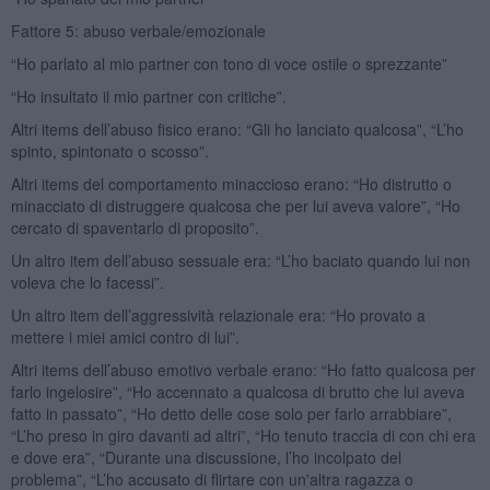
Fattore 5: abuso verbale/emozionale
“Ho parlato al mio partner con tono di voce ostile o sprezzante”
“Ho insultato il mio partner con critiche”.
Altri items dell’abuso fisico erano: “Gli ho lanciato qualcosa”, “L’ho
spinto, spintonato o scosso”.
Altri items del comportamento minaccioso erano: “Ho distrutto o
minacciato di distruggere qualcosa che per lui aveva valore”, “Ho
cercato di spaventarlo di proposito”.
Un altro item dell’abuso sessuale era: “L’ho baciato quando lui non
voleva che lo facessi”.
Un altro item dell’aggressività relazionale era: “Ho provato a
mettere i miei amici contro di lui”.
Altri items dell’abuso emotivo verbale erano: “Ho fatto qualcosa per
farlo ingelosire”, “Ho accennato a qualcosa di brutto che lui aveva
fatto in passato”, “Ho detto delle cose solo per farlo arrabbiare”,
“L’ho preso in giro davanti ad altri”, “Ho tenuto traccia di con chi era
e dove era”, “Durante una discussione, l’ho incolpato del
problema”, “L’ho accusato di flirtare con un'altra ragazza o