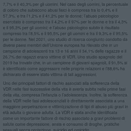
7,7% e il 40,3% per gli uomini. Nel caso degli uomini, la percentuale
di coloro che subiscono abusi fisici è compresa tra lo 0,4% e il
57,3%, e tra l’1,2% e il 41,2% per le donne; l’abuso psicologico
esercitato è compreso tra il 4,2% e il 97% per le donne e tra il 4,3%
e il 95,3% per gli uomini; e l’abuso psicologico subito è risultato
compreso tra l’8,5% e il 95,5% per gli uomini e tra il 9,3% e il 95,5%
per le donne. Nel 2021, uno studio di ricerca congiunto condotto da
diversi paesi membri dell’Unione europea ha rilevato che in un
campione di adolescenti tra 13 e 16 anni il 34,1% delle ragazze e il
26,7% dei ragazzi erano vittime di VDR. Uno studio spagnolo del
2019 ha trovato che, in un campione di giovani spagnoli, il 91,5% si
è identificato come aggressore nelle proprie relazioni e l’88,6% ha
dichiarato di essere stato vittima di tali aggressioni.
Uno dei principali fattori di rischio associati alla sofferenza della
VDR nelle fasi successive della vita è averla subita nelle prime fasi
della vita, compresa l’infanzia o l’adolescenza. Inoltre, la sofferenza
della VDR nelle fasi adolescenziali è direttamente associata a una
maggiore perpetrazione e vittimizzazione di tipi di abuso più gravi in
età adulta o giovane adulta. La VDR è stata anche identificata
come un importante fattore di rischio associato a gravi problemi di
salute come depressione, ansia e consumo di droghe, pratiche
sessuali senza protezione, suicidio ed omicidio.