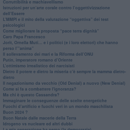
​Corruttibilità e machiavellismo
Istruzioni per un’arte corale contro l’oggettivizzazione
dell’Essere
​L’MMPI e il mito della valutazione “oggettiva” dei test
psicologici
Come migliorare la proposta “pace terra dignità”
Caro Papa Francesco
​Jorit, Ornella Muti… e i politici (e i loro elettori) che hanno
perso l’”anima”
​Il sollevamento dei mari e la Riforma dell’ONU
Putin, imperatore romano d’Oriente
​L’ottimismo irrealistico dei narcisisti
​Dietro il potere e dietro la miseria c’è sempre la mamma dietro-
dietro
Il negazionismo da vecchio (Old Denial) a nuovo (New Denial)
Come si fa a combattere l'ignoranza?
Ma chi è questo Cassandra?
Immaginare le conseguenze delle scelte energetiche
​Fuochi d’artificio e fuochi veri in un mondo maschilista
Buon 2024 ?
​Buon Natale dalle macerie della Terra
​Idrogeno vs nucleare ed altri dubbi
​La mia generazione ha perso (la democrazia)