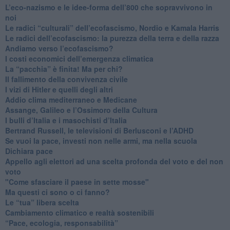
​L’eco-nazismo e le idee-forma dell’800 che sopravvivono in
noi
​Le radici “culturali” dell’ecofascismo, Nordio e Kamala Harris
Le radici dell’ecofascismo: la purezza della terra e della razza
Andiamo verso l’ecofascismo?
I costi economici dell’emergenza climatica
​La “pacchia” è finita! Ma per chi?
​Il fallimento della convivenza civile
​I vizi di Hitler e quelli degli altri
Addio clima mediterraneo e Medicane
​Assange, Galileo e l’Ossimoro della Cultura
​I bulli d’Italia e i masochisti d’Italia
​Bertrand Russell, le televisioni di Berlusconi e l’ADHD
​Se vuoi la pace, investi non nelle armi, ma nella scuola
​Dichiara pace
​Appello agli elettori ad una scelta profonda del voto e del non
voto
"Come sfasciare il paese in sette mosse"
​Ma questi ci sono o ci fanno?
​Le “tua” libera scelta
Cambiamento climatico e realtà sostenibili
“Pace, ecologia, responsabilità”