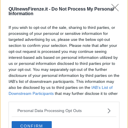
Trump e le sue guerre contro i deboli e contro la terra
​Le furbate elettorali della Meloni e la testardaggine
QUInewsFirenze.it -
Do Not Process My Personal
Information
dell’opposizione
​Date loro l’Oscar al posto del Nobel per la Pace
L'umanizzazione dell'economia e della politica
If you wish to opt-out of the sale, sharing to third parties, or
​Dopo il diluvio dei NO: un patto intergenerazionale
processing of your personal or sensitive information for
​Un grandioso NO ai falchi teocratici e ai loro vassalli
targeted advertising by us, please use the below opt-out
La religione è la cocaina dei potenti
section to confirm your selection. Please note that after your
Donald e Bibi confinati nell’isola di St James?
opt-out request is processed you may continue seeing
L’italiano vero e la paura che al referendum vinca il No
interest-based ads based on personal information utilized by
​Complottismo o capitalismo globale?
us or personal information disclosed to third parties prior to
​Ma, contessa, non si vergogna a continuare a guardare San
your opt-out. You may separately opt-out of the further
Scemo?
disclosure of your personal information by third parties on the
​Io non mi fiderei di chi promuove o consuma i riti collettivi
IAB’s list of downstream participants. This information may
Esportazioni Usa: da democrazia a guerra civile
also be disclosed by us to third parties on the
IAB’s List of
​I vestiti nuovi degli imperatori baltici
Downstream Participants
that may further disclose it to other
​Pupazzi!
third parties.
​Il Wild West di Trump
​La depressione infantile di Roger Waters e la propaganda di
Personal Data Processing Opt Outs
guerra"
​La disinformazione climatica veicolata dai media
Senza una Retta Visione l’Uomo è un automa
CONFIRM