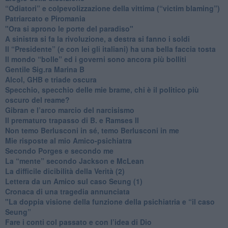
“Odiatori” e colpevolizzazione della vittima (“victim blaming”)
​Patriarcato e Piromania
"Ora si aprono le porte del paradiso"
​A sinistra si fa la rivoluzione, a destra si fanno i soldi
​Il “Presidente” (e con lei gli italiani) ha una bella faccia tosta
​Il mondo “bolle” ed i governi sono ancora più bolliti
​Gentile Sig.ra Marina B
​Alcol, GHB e triade oscura
​Specchio, specchio delle mie brame, chi è il politico più
oscuro del reame?
​Gibran e l’arco marcio del narcisismo
​Il prematuro trapasso di B. e Ramses II
​Non temo Berlusconi in sé, temo Berlusconi in me
​Mie risposte al mio Amico-psichiatra
​Secondo Porges e secondo me
​La “mente” secondo Jackson e McLean
La difficile dicibilità della Verità (2)
​Lettera da un Amico sul caso Seung (1)
​Cronaca di una tragedia annunciata
"​La doppia visione della funzione della psichiatria e “il caso
Seung”
​Fare i conti col passato e con l’idea di Dio