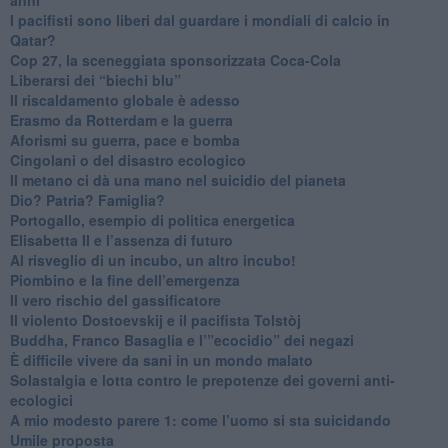
​I pacifisti sono liberi dal guardare i mondiali di calcio in
Qatar?
​Cop 27, la sceneggiata sponsorizzata Coca-Cola
​Liberarsi dei “biechi blu”
Il riscaldamento globale è adesso
​Erasmo da Rotterdam e la guerra
​Aforismi su guerra, pace e bomba
Cingolani o del disastro ecologico
​Il metano ci dà una mano nel suicidio del pianeta
​Dio? Patria? Famiglia?
Portogallo, esempio di politica energetica
​Elisabetta II e l’assenza di futuro
Al risveglio di un incubo, un altro incubo!
​Piombino e la fine dell’emergenza
​Il vero rischio del gassificatore
​Il violento Dostoevskij e il pacifista Tolstòj
​Buddha, Franco Basaglia e l’”ecocidio” dei negazi
​È difficile vivere da sani in un mondo malato
Solastalgia e lotta contro le prepotenze dei governi anti-
ecologici
​A mio modesto parere 1: come l’uomo si sta suicidando
​Umile proposta