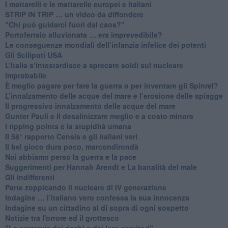
​I mattarelli e le mattarelle europei e italiani
​STRIP IN TRIP … un video da diffondere
"Chi può guidarci fuori dal caos?"
​Portoferraio alluvionata … era imprevedibile?
Le conseguenze mondiali dell’infanzia infelice dei potenti
​Gli Scilipoti USA
L’Italia s’intestardisce a sprecare soldi sul nucleare
improbabile
È meglio pagare per fare la guerra o per inventare gli Spinrel?
​L’innalzamento delle acque del mare e l’erosione delle spiagge
​Il progressivo innalzamento delle acque del mare
​Gunter Pauli e il desalinizzare meglio e a costo minore
I tipping points e la stupidità umana
​Il 58° rapporto Censis e gli italiani veri
​Il bel gioco dura poco, marcondirondà
Noi abbiamo perso la guerra e la pace
Suggerimenti per Hannah Arendt e La banalità del male
​Gli indifferenti
Parte zoppicando il nucleare di IV generazione
​Indagine … l’italiano vero confessa la sua innocenza
Indagine su un cittadino al di sopra di ogni sospetto
Notizie tra l'orrore ed il grottesco
"La protervia dei ricchi e dei loro servitori"