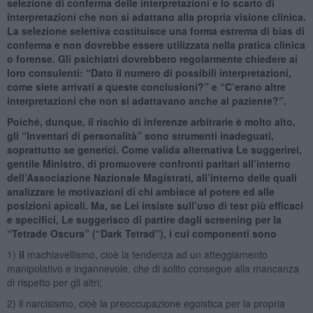
selezione di conferma delle interpretazioni e lo scarto di
interpretazioni che non si adattano alla propria visione clinica.
La selezione selettiva costituisce una forma estrema di bias di
conferma e non dovrebbe essere utilizzata nella pratica clinica
o forense. Gli psichiatri dovrebbero regolarmente chiedere ai
loro consulenti: “Dato il numero di possibili interpretazioni,
come siete arrivati a queste conclusioni?” e “C’erano altre
interpretazioni che non si adattavano anche al paziente?”.
Poiché, dunque, il rischio di inferenze arbitrarie è molto alto,
gli “Inventari di personalità” sono strumenti inadeguati,
soprattutto se generici. Come valida alternativa Le suggerirei,
gentile Ministro, di promuovere confronti paritari all’interno
dell’Associazione Nazionale Magistrati, all’interno delle quali
analizzare le motivazioni di chi ambisce al potere ed alle
posizioni apicali. Ma, se Lei insiste sull’uso di test più efficaci
e specifici, Le suggerisco di partire dagli screening per la
“Tetrade Oscura” (“Dark Tetrad”), i cui componenti sono
1)
il
machiavellismo, cioè la tendenza ad un atteggiamento
manipolativo e ingannevole, che di solito consegue alla mancanza
di rispetto per gli altri;
2) il narcisismo, cioè la preoccupazione egoistica per la propria