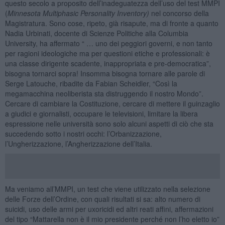
questo secolo a proposito dell’inadeguatezza dell’uso del test MMPI
(
Minnesota Multiphasic Personality Inventory)
nel concorso della
Magistratura. Sono cose, ripeto, già risapute, ma di fronte a quanto
Nadia Urbinati, docente di Scienze Politiche alla Columbia
University, ha affermato “ … uno dei peggiori governi, e non tanto
per ragioni ideologiche ma per questioni etiche e professionali: è
una classe dirigente scadente, inappropriata e pre-democratica”,
bisogna tornarci sopra! Insomma bisogna tornare alle parole di
Serge Latouche, ribadite da Fabian Scheidler, “Così la
megamacchina neoliberista sta distruggendo il nostro Mondo”.
Cercare di cambiare la Costituzione, cercare di mettere il guinzaglio
a giudici e giornalisti, occupare le televisioni, limitare la libera
espressione nelle università sono solo alcuni aspetti di ciò che sta
succedendo sotto i nostri occhi: l’Orbanizzazione,
l’Ungherizzazione, l’Angherizzazione dell’Italia.
Ma veniamo all’MMPI, un test che viene utilizzato nella selezione
delle Forze dell’Ordine, con quali risultati si sa: alto numero di
suicidi, uso delle armi per uxoricidi ed altri reati affini, affermazioni
del tipo “Mattarella non è il mio presidente perché non l’ho eletto io”