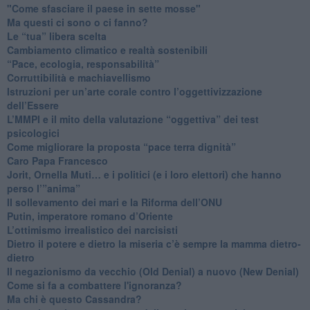
"Come sfasciare il paese in sette mosse"
​Ma questi ci sono o ci fanno?
​Le “tua” libera scelta
Cambiamento climatico e realtà sostenibili
“Pace, ecologia, responsabilità”
​Corruttibilità e machiavellismo
Istruzioni per un’arte corale contro l’oggettivizzazione
dell’Essere
​L’MMPI e il mito della valutazione “oggettiva” dei test
psicologici
Come migliorare la proposta “pace terra dignità”
Caro Papa Francesco
​Jorit, Ornella Muti… e i politici (e i loro elettori) che hanno
perso l’”anima”
​Il sollevamento dei mari e la Riforma dell’ONU
Putin, imperatore romano d’Oriente
​L’ottimismo irrealistico dei narcisisti
​Dietro il potere e dietro la miseria c’è sempre la mamma dietro-
dietro
Il negazionismo da vecchio (Old Denial) a nuovo (New Denial)
Come si fa a combattere l'ignoranza?
Ma chi è questo Cassandra?