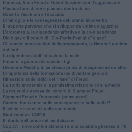
​Ferenczi, Anna Freud e l’identificazione con l’aggresssore
Plastica fuori di noi e plastica dentro di noi
​Roberto Vecchioni e l’ecocidio
​L’imbroglio e le conseguenze dell’uranio impoverito
​Il rapporto perverso che si sviluppa tra vittima e aguzzino
L’erotomania, la dipendenza affettiva e la co-dipendenza
​Dio è gay o il potere di “Dio-Patria-Famiglia” è gay?
​Gli uomini sono guidati dalla propaganda, la Natura è guidata
dai fatti
La dipendenza dall’istituzione fa male
​Freud e la guerra che uccide i figli
​Diventare Maestro di se stesso prima di insegnare ad un altro
L’importanza della formazione nel diventare genitori
Riflessioni sulle radici del “male” di Freud
​La storia ancestrale e la primissima relazione con la madre
​La resistibile ascesa del cancro di Sigmund Freud
Sigmund Freud e l’eutanasia (prima parte)
Cancro: intervenire sulle conseguenze o sulle radici?
​Il calcio e la società dello spettacolo
Biodiversità e COP15
​Il ritardo dell’uomo nel mentalizzare
​Cop 27, i nove confini planetari e una bambina ghanese di 10
anni