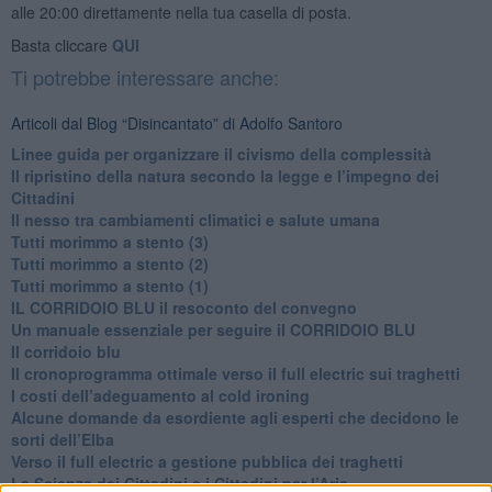
alle 20:00 direttamente nella tua casella di posta.
Basta cliccare
QUI
Ti potrebbe interessare anche:
Articoli dal Blog “Disincantato” di Adolfo Santoro
​Linee guida per organizzare il civismo della complessità
​Il ripristino della natura secondo la legge e l’impegno dei
Cittadini
Il nesso tra cambiamenti climatici e salute umana
Tutti morimmo a stento (3)
Tutti morimmo a stento (2)
​Tutti morimmo a stento (1)
IL CORRIDOIO BLU il resoconto del convegno
Un manuale essenziale per seguire il CORRIDOIO BLU
Il corridoio blu
​Il cronoprogramma ottimale verso il full electric sui traghetti
​I costi dell’adeguamento al cold ironing
Alcune domande da esordiente agli esperti che decidono le
sorti dell’Elba
Verso il full electric a gestione pubblica dei traghetti​
​La Scienza dei Cittadini e i Cittadini per l’Aria