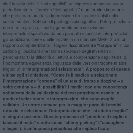
stati talvolta definiti “test oggettivi”, un’espressione ancora usata
periodicamente. Il termine “test oggettivi” è un termine improprio
che può creare una falsa impressione tra i professionisti della
salute mentale. Sebbene il punteggio sia oggettivo, l’interpretazione
non lo è. In pratica, i medici generalmente selezionano
interpretazioni specifiche da una panoplia di possibili interpretazioni
già pubblicate, come quelle trovate in un manuale MMPI-2 o in un
rapporto computerizzato.”. Rogers riscontrava
tre “trappole”
in cui
cadono gli psichiatri che fanno uso/abuso degli inventari di
personalità: 1) la difficoltà di lettura e comprensione degli items; 2)
l’indimostrata equivalenza linguistica delle versioni tradotte in altre
lingue; 3) le “
interpretazioni selezionate”. A proposito di queste
ultime egli si chiedeva: “Come fa il medico a selezionare
l’interpretazione “corretta” di un test di fronte a dozzine – a
volte centinaia – di possibilità? I medici con una conoscenza
sofisticata della validazione del test potrebbero essere in
grado di selezionare le interpretazioni che sono meglio
validate. Un errore comune per la maggior parte dei medici,
tuttavia, è selezionare l’interpretazione che “si adatta meglio”
al singolo paziente. Questo processo di “prendere il meglio e
lasciare il resto” è noto come “cherry-picking” (“raccogliere
ciliegie”). È un’impresa pericolosa che implica l’auto-