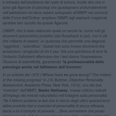
e richiesta dell’abolizione del reato di tortura. Inutile dire che ci
sono già Agenzie di psicologi che guadagnano profumatamente
nell’addestrare chi deve essere sottoposto all’MMPI nei concorsi
delle Forze dell’Ordine: ampliare l’MMPI agli aspiranti magistrati
sarebbe ben accolto da queste Agenzie.
L’MMPI, che è stato elaborato quasi un secolo fa, come tutti gli
strumenti psicometrici proiettivi (dal Rorschach in poi), non è ciò
che millanta di essere: un qualcosa che permette una diagnosi
“oggettiva”, “scientifica”. Questi test sono invece strumenti che
avvalorano i pregiudizi di chi li usa. Già una quindicina di anni fa
Umberto Galimberti affermava che i test danno l’impressione,
l’illusione di scientificità, garantendo “
la professionalità dello
psicologo anche nel fallimento dell’incontro
“.
In un articolo del 1972 (“
Where have we gone wrong? The mistery
of the missing progress
”
in J.N. Butcher,
Objective Personality
Assessment
,
Academic Press, New York, 1972
),
uno dei due
“inventori” dell’MMPI,
Starke Hathaway
, mosse critiche radicali
all’impiego dei metodi naturalistici nell’indagine sulla personalità:
“
Se il lettore sostiene la tesi che lo sforzo degli ultimi quarant’anni
abbia prodotto test e inventari di personalità di sicura efficacia,
lascio a lui il compito di provarlo… Devo ammettere che posso
impiegare solo deboli argomenti a favore della validità pratica dei