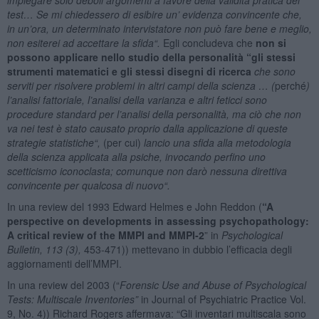
test… Se mi chiedessero di esibire un’ evidenza convincente che,
in un’ora, un determinato intervistatore non può fare bene e meglio,
non esiterei ad accettare la sfida
“.
Egli concludeva che
non si
possono applicare nello studio della personalità “gli stessi
strumenti matematici e gli stessi disegni di ricerca
che sono
serviti per risolvere problemi in altri campi della scienza … (
perché
)
l’analisi fattoriale, l’analisi della varianza e altri feticci sono
procedure standard per l’analisi della personalità, ma ciò che non
va nei test è stato causato proprio dalla applicazione di queste
strategie statistiche
“,
(per cui)
lancio una sfida alla metodologia
della scienza applicata alla psiche, invocando perfino uno
scetticismo iconoclasta; comunque non darò nessuna direttiva
convincente per qualcosa di nuovo
“.
In una review del 1993 Edward Helmes e John Reddon (
“A
perspective on developments in assessing psychopathology:
A critical review of the MMPI and MMPI-2
” in
Psychological
Bulletin, 113 (3)
,
453-471)) mettevano in dubbio l’efficacia degli
aggiornamenti dell’MMPI.
In una review del 2003 (“
Forensic Use and Abuse of Psychological
Tests: Multiscale Inventories”
in Journal of Psychiatric Practice Vol.
9, No. 4)) Richard Rogers affermava: “Gli inventari multiscala sono