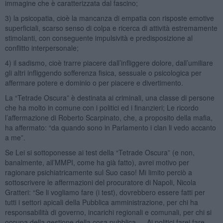
immagine che è caratterizzata dal fascino;
3) la psicopatia, cioè la mancanza di empatia con risposte emotive
superficiali, scarso senso di colpa e ricerca di attività estremamente
stimolanti, con conseguente impulsività e predisposizione al
conflitto interpersonale;
4) il sadismo, cioè trarre piacere dall’infliggere dolore, dall’umiliare
gli altri infliggendo sofferenza fisica, sessuale o psicologica per
affermare potere e dominio o per piacere e divertimento.
La “Tetrade Oscura” è destinata ai criminali, una classe di persone
che ha molto in comune con i politici ed i finanzieri; Le ricordo
l’affermazione di Roberto Scarpinato, che, a proposito della mafia,
ha affermato: “da quando sono in Parlamento i clan li vedo accanto
a me”.
Se Lei si sottoponesse ai test della “Tetrade Oscura” (e non,
banalmente, all’MMPI, come ha già fatto), avrei motivo per
ragionare psichiatricamente sul Suo caso! Mi limito perciò a
sottoscrivere le affermazioni del procuratore di Napoli, Nicola
Gratteri: “Se li vogliamo fare (i test), dovrebbero essere fatti per
tutti i settori apicali della Pubblica amministrazione, per chi ha
responsabilità di governo, incarichi regionali e comunali, per chi si
occupa della gestione della cosa pubblica … Ai politici farei fare