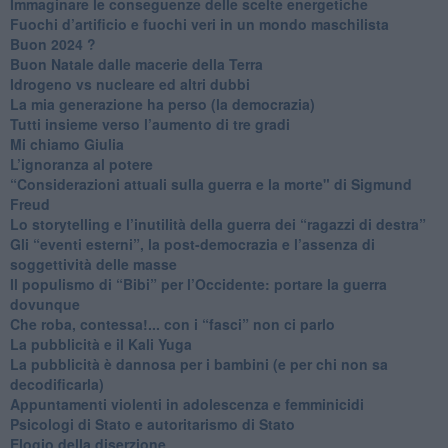
Immaginare le conseguenze delle scelte energetiche
​Fuochi d’artificio e fuochi veri in un mondo maschilista
Buon 2024 ?
​Buon Natale dalle macerie della Terra
​Idrogeno vs nucleare ed altri dubbi
​La mia generazione ha perso (la democrazia)
​Tutti insieme verso l’aumento di tre gradi
Mi chiamo Giulia
L’ignoranza al potere
​“Considerazioni attuali sulla guerra e la morte" di Sigmund
Freud
​Lo storytelling e l’inutilità della guerra dei “ragazzi di destra”
​Gli “eventi esterni”, la post-democrazia e l’assenza di
soggettività delle masse
​Il populismo di “Bibi” per l’Occidente: portare la guerra
dovunque
​Che roba, contessa!... con i “fasci” non ci parlo
La pubblicità e il Kali Yuga
​La pubblicità è dannosa per i bambini (e per chi non sa
decodificarla)
​Appuntamenti violenti in adolescenza e femminicidi
​Psicologi di Stato e autoritarismo di Stato
Elogio della diserzione