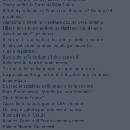
Trump soffre, la Corte dell'Aia è viva
​Il Nobel per la pace a Trump o all’Albanese? Questo è il
problema!
​Alessandro Orsini e la tetrade oscura del sionismo
​Hilsenrath e le 9 omotipie tra Nazismo, Sionismo e
Americanismo" (4^ parte)
​Il terrore di Netanyahu e la strategia della tensione
Il mito della democratica Israele (prima parte)
​Finale di partita?
​Il voto del referendum e i due genocidi
Il decreto il-libertà e in-sicurezza
Tu vuo’ fa l’americano con la legge spara-tutto!
La poesia contro gli orrori di CISL, Governo e sionisti
Israele-Salò
​La fascistizzazione dello stato e della società
Papa Francesco e l’ipocrisia al suo funerale?
​Chi è Donald Trump?
App e lista boicottaggio di USA e Israele
​Un rituale Lakota per redimere il mondo
Il terrorismo di Ursula
​Il palco, l’anello di Frodo e scemo-scemo
Esimio filosofo Galimberti