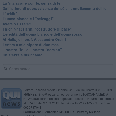
​La Vita scorre con te, senza di te
​Dall’istinto di sopravvivenza del sé all’annullamento dell'io
L'avidità
​L’uomo bianco e i “selvaggi”
​Avere o Essere?
​Thich Nhat Hanh, “costruttore di pace“
​L’eredità dell’uomo bianco e dell’uomo rosso
Al-Hallaj e il prof. Alessandro Orsini
​Lettera a mio nipote di due mesi
​Il nostro “Io” è il nostro “nemico”
​Chiarezza e disincanto
Editore Toscana Media Channel srl - Via Dei Martelli, 8 - 50129
FIRENZE - info@toscanamediachannel.it. TOSCANA MEDIA
NEWS quotidiano on line registrato presso il Tribunale di Firenze
al n. 5935 del 27.09.2013. Iscrizione ROC 22105 - C.F. e P.Iva
0620787048
Fatturazione Elettronica M5UXCR1 |
Privacy Nielsen