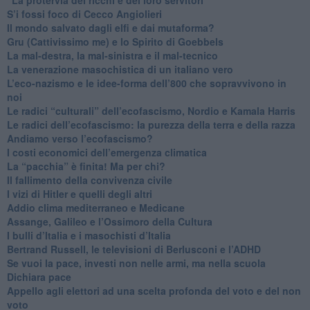
S’i fossi foco di Cecco Angiolieri
​Il mondo salvato dagli elfi e dai mutaforma?
Gru (Cattivissimo me) e lo Spirito di Goebbels
​La mal-destra, la mal-sinistra e il mal-tecnico
​La venerazione masochistica di un italiano vero
​L’eco-nazismo e le idee-forma dell’800 che sopravvivono in
noi
​Le radici “culturali” dell’ecofascismo, Nordio e Kamala Harris
Le radici dell’ecofascismo: la purezza della terra e della razza
Andiamo verso l’ecofascismo?
I costi economici dell’emergenza climatica
​La “pacchia” è finita! Ma per chi?
​Il fallimento della convivenza civile
​I vizi di Hitler e quelli degli altri
Addio clima mediterraneo e Medicane
​Assange, Galileo e l’Ossimoro della Cultura
​I bulli d’Italia e i masochisti d’Italia
​Bertrand Russell, le televisioni di Berlusconi e l’ADHD
​Se vuoi la pace, investi non nelle armi, ma nella scuola
​Dichiara pace
​Appello agli elettori ad una scelta profonda del voto e del non
voto