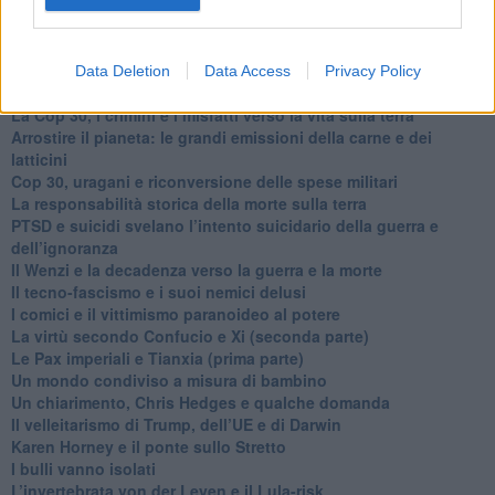
​La propaganda bellica nostrana vs l’hasbarà dei sionisti
​La cleptocrazia e lo studio sociologico della propaganda di
guerra
​Uccidere per gioco: il cacciatore e chi vuole armarsi
Data Deletion
Data Access
Privacy Policy
​La Cop 30 di Belem giorno per giorno
La Cop 30, i crimini e i misfatti verso la vita sulla terra
Arrostire il pianeta: le grandi emissioni della carne e dei
latticini
​Cop 30, uragani e riconversione delle spese militari
La responsabilità storica della morte sulla terra
PTSD e suicidi svelano l’intento suicidario della guerra e
dell’ignoranza
Il Wenzi e la decadenza verso la guerra e la morte
​Il tecno-fascismo e i suoi nemici delusi
​I comici e il vittimismo paranoideo al potere
​La virtù secondo Confucio e Xi (seconda parte)
Le Pax imperiali e Tianxia (prima parte)
Un mondo condiviso a misura di bambino
​Un chiarimento, Chris Hedges e qualche domanda
Il velleitarismo di Trump, dell’UE e di Darwin
​Karen Horney e il ponte sullo Stretto
​I bulli vanno isolati
L’invertebrata von der Leyen e il Lula-risk