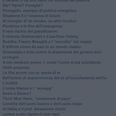
​Dio? Patria? Famiglia?
Portogallo, esempio di politica energetica
​Elisabetta II e l’assenza di futuro
Al risveglio di un incubo, un altro incubo!
​Piombino e la fine dell’emergenza
​Il vero rischio del gassificatore
​Il violento Dostoevskij e il pacifista Tolstòj
​Buddha, Franco Basaglia e l’”ecocidio” dei negazi
​È difficile vivere da sani in un mondo malato
Solastalgia e lotta contro le prepotenze dei governi anti-
ecologici
​A mio modesto parere 1: come l’uomo si sta suicidando
​Umile proposta
​La Vita scorre con te, senza di te
​Dall’istinto di sopravvivenza del sé all’annullamento dell'io
L'avidità
​L’uomo bianco e i “selvaggi”
​Avere o Essere?
​Thich Nhat Hanh, “costruttore di pace“
​L’eredità dell’uomo bianco e dell’uomo rosso
Al-Hallaj e il prof. Alessandro Orsini
​Lettera a mio nipote di due mesi