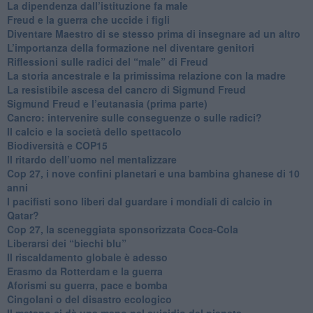
La dipendenza dall’istituzione fa male
​Freud e la guerra che uccide i figli
​Diventare Maestro di se stesso prima di insegnare ad un altro
L’importanza della formazione nel diventare genitori
Riflessioni sulle radici del “male” di Freud
​La storia ancestrale e la primissima relazione con la madre
​La resistibile ascesa del cancro di Sigmund Freud
Sigmund Freud e l’eutanasia (prima parte)
Cancro: intervenire sulle conseguenze o sulle radici?
​Il calcio e la società dello spettacolo
Biodiversità e COP15
​Il ritardo dell’uomo nel mentalizzare
​Cop 27, i nove confini planetari e una bambina ghanese di 10
anni
​I pacifisti sono liberi dal guardare i mondiali di calcio in
Qatar?
​Cop 27, la sceneggiata sponsorizzata Coca-Cola
​Liberarsi dei “biechi blu”
Il riscaldamento globale è adesso
​Erasmo da Rotterdam e la guerra
​Aforismi su guerra, pace e bomba
Cingolani o del disastro ecologico
​Il metano ci dà una mano nel suicidio del pianeta