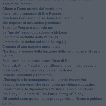
oscuro del reame?
​Gibran e l’arco marcio del narcisismo
​Il prematuro trapasso di B. e Ramses II
​Non temo Berlusconi in sé, temo Berlusconi in me
​Mie risposte al mio Amico-psichiatra
​Secondo Porges e secondo me
​La “mente” secondo Jackson e McLean
La difficile dicibilità della Verità (2)
​Lettera da un Amico sul caso Seung (1)
​Cronaca di una tragedia annunciata
"​La doppia visione della funzione della psichiatria e “il caso
Seung”
​Fare i conti col passato e con l’idea di Dio
​Ferenczi, Anna Freud e l’identificazione con l’aggresssore
Plastica fuori di noi e plastica dentro di noi
​Roberto Vecchioni e l’ecocidio
​L’imbroglio e le conseguenze dell’uranio impoverito
​Il rapporto perverso che si sviluppa tra vittima e aguzzino
L’erotomania, la dipendenza affettiva e la co-dipendenza
​Dio è gay o il potere di “Dio-Patria-Famiglia” è gay?
​Gli uomini sono guidati dalla propaganda, la Natura è guidata
dai fatti