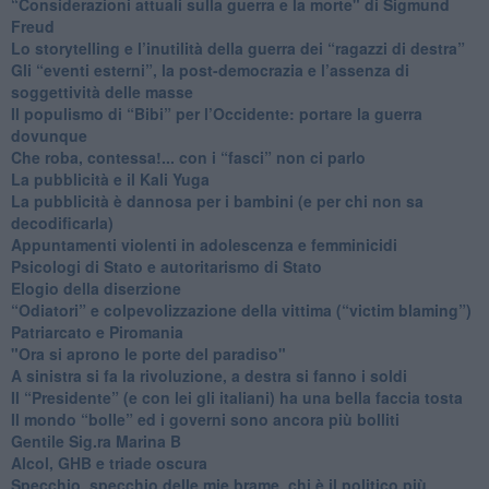
​“Considerazioni attuali sulla guerra e la morte" di Sigmund
Freud
​Lo storytelling e l’inutilità della guerra dei “ragazzi di destra”
​Gli “eventi esterni”, la post-democrazia e l’assenza di
soggettività delle masse
​Il populismo di “Bibi” per l’Occidente: portare la guerra
dovunque
​Che roba, contessa!... con i “fasci” non ci parlo
La pubblicità e il Kali Yuga
​La pubblicità è dannosa per i bambini (e per chi non sa
decodificarla)
​Appuntamenti violenti in adolescenza e femminicidi
​Psicologi di Stato e autoritarismo di Stato
Elogio della diserzione
“Odiatori” e colpevolizzazione della vittima (“victim blaming”)
​Patriarcato e Piromania
"Ora si aprono le porte del paradiso"
​A sinistra si fa la rivoluzione, a destra si fanno i soldi
​Il “Presidente” (e con lei gli italiani) ha una bella faccia tosta
​Il mondo “bolle” ed i governi sono ancora più bolliti
​Gentile Sig.ra Marina B
​Alcol, GHB e triade oscura
​Specchio, specchio delle mie brame, chi è il politico più