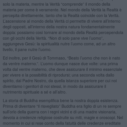
solo la materia, mentre la Verità “comprende” il mondo della
materia per come è veramente. Nel mondo della Verità la Realtà è
percepita direttamente, tanto che la Realtà coincide con la Verità.
L’ascensione al mondo della Verità ci permette di vivere all’interno
degli opposti, all’interno della nostra natura fondamentalmente
doppia: possiamo così tornare al mondo della Realtà percependola
con gli occhi della Verità. “Non di solo pane vive l’uomo”,
aggiungeva Gesù: la spiritualità nutre l’uomo come, ad un altro
livello, il pane nutre l’uomo.
Ed inoltre, per il Gesù di Tommaso, “Beato l’uomo che non è nato
da ventre materno.”. L’uomo dunque nasce due volte: una prima
volta dal ventre materno, che deve assicurare il minimo essenziale
per vivere e la possibilità di riprodursi; una seconda volta dallo
spirito, dal Padre Nostro, da quella istanza superiore per cui noi
diventiamo i genitori di noi stessi, in modo da assicurare il
nutrimento spirituale a sé e all’altro.
La storia di Buddha esemplifica bene la nostra doppia esistenza.
Prima di diventare “il risvegliato” Buddha era figlio di un re sempre
sull’orlo della guerra con i regni vicini e di una madre visionaria,
devota a credenze religiose costruite su miti, magie e oroscopi. Nel
momento in cui si rese conto della fatuità delle credenze ereditate