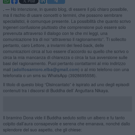
. —
Ho intenzione, in questo blog, di essere il più chiaro possibile,
ma il rischio di usare concetti o termini, che possono sembrare
specialistici, è comunque presente. La possibilità che quanto scrivo
ingeneri confusione piuttosto che comprensione può essere solo
prevenuta attraverso il dialogo con te che mi leggi, una
comunicazione tra di noi “attraverso il ragionamento”. Ti sollecito
pertanto, caro Lettore, a inviarmi dei feed-back, delle
comunicazioni circa al tuo essere d’accordo su quello che scrivo o
circa la mia mancanza di chiarezza o circa la tua avversione sulle
basi del ragionamento. Puoi pertanto contattarmi al mio indirizzo
mail (
adolfosantoro.elba@gmail.com
) o al mio telefono con una
telefonata o un sms su WhatsApp (3928695558).
Il titolo di questo blog “Disincantato” è ispirato ad uno degli episodi
contenuti tra i discorsi di Buddha dell’ Anguttara Nikaya.
Il bramino Dona vide il Buddha seduto sotto un albero e fu tanto
colpito dall’aura consapevole e serena che emanava, nonché dallo
splendore del suo aspetto, che gli chiese: