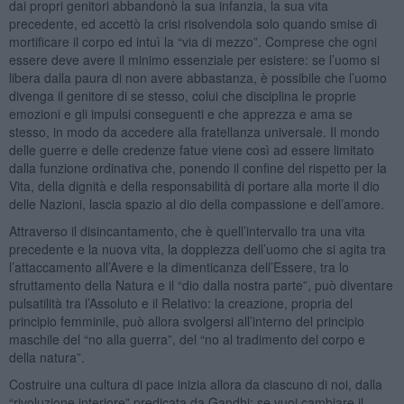
dai propri genitori abbandonò la sua infanzia, la sua vita
precedente, ed accettò la crisi risolvendola solo quando smise di
mortificare il corpo ed intuì la “via di mezzo”. Comprese che ogni
essere deve avere il minimo essenziale per esistere: se l’uomo si
libera dalla paura di non avere abbastanza, è possibile che l’uomo
divenga il genitore di se stesso, colui che disciplina le proprie
emozioni e gli impulsi conseguenti e che apprezza e ama se
stesso, in modo da accedere alla fratellanza universale. Il mondo
delle guerre e delle credenze fatue viene così ad essere limitato
dalla funzione ordinativa che, ponendo il confine del rispetto per la
Vita, della dignità e della responsabilità di portare alla morte il dio
delle Nazioni, lascia spazio al dio della compassione e dell’amore.
Attraverso il disincantamento, che è quell’intervallo tra una vita
precedente e la nuova vita, la doppiezza dell’uomo che si agita tra
l’attaccamento all’Avere e la dimenticanza dell’Essere, tra lo
sfruttamento della Natura e il “dio dalla nostra parte”, può diventare
pulsatilità tra l’Assoluto e il Relativo: la creazione, propria del
principio femminile, può allora svolgersi all’interno del principio
maschile del “no alla guerra”, del “no al tradimento del corpo e
della natura”.
Costruire una cultura di pace inizia allora da ciascuno di noi, dalla
“rivoluzione interiore” predicata da Gandhi: se vuoi cambiare il