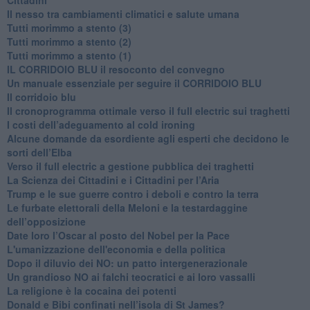
Il nesso tra cambiamenti climatici e salute umana
Tutti morimmo a stento (3)
Tutti morimmo a stento (2)
​Tutti morimmo a stento (1)
IL CORRIDOIO BLU il resoconto del convegno
Un manuale essenziale per seguire il CORRIDOIO BLU
Il corridoio blu
​Il cronoprogramma ottimale verso il full electric sui traghetti
​I costi dell’adeguamento al cold ironing
Alcune domande da esordiente agli esperti che decidono le
sorti dell’Elba
Verso il full electric a gestione pubblica dei traghetti​
​La Scienza dei Cittadini e i Cittadini per l’Aria
Trump e le sue guerre contro i deboli e contro la terra
​Le furbate elettorali della Meloni e la testardaggine
dell’opposizione
​Date loro l’Oscar al posto del Nobel per la Pace
L'umanizzazione dell'economia e della politica
​Dopo il diluvio dei NO: un patto intergenerazionale
​Un grandioso NO ai falchi teocratici e ai loro vassalli
La religione è la cocaina dei potenti
Donald e Bibi confinati nell’isola di St James?