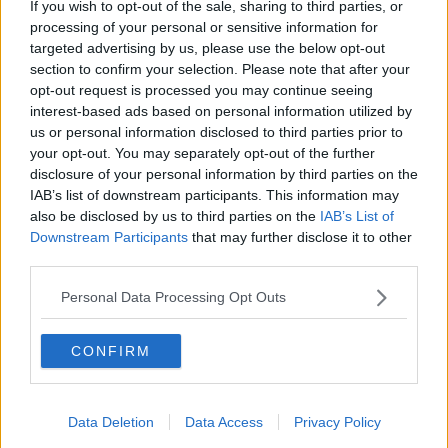
La responsabilità storica della morte sulla terra
If you wish to opt-out of the sale, sharing to third parties, or
PTSD e suicidi svelano l’intento suicidario della guerra e
processing of your personal or sensitive information for
dell’ignoranza
targeted advertising by us, please use the below opt-out
Il Wenzi e la decadenza verso la guerra e la morte
section to confirm your selection. Please note that after your
​Il tecno-fascismo e i suoi nemici delusi
opt-out request is processed you may continue seeing
​I comici e il vittimismo paranoideo al potere
interest-based ads based on personal information utilized by
​La virtù secondo Confucio e Xi (seconda parte)
us or personal information disclosed to third parties prior to
Le Pax imperiali e Tianxia (prima parte)
your opt-out. You may separately opt-out of the further
Un mondo condiviso a misura di bambino
disclosure of your personal information by third parties on the
​Un chiarimento, Chris Hedges e qualche domanda
IAB’s list of downstream participants. This information may
Il velleitarismo di Trump, dell’UE e di Darwin
also be disclosed by us to third parties on the
IAB’s List of
​Karen Horney e il ponte sullo Stretto
Downstream Participants
that may further disclose it to other
​I bulli vanno isolati
third parties.
L’invertebrata von der Leyen e il Lula-risk
Trump soffre, la Corte dell'Aia è viva
Personal Data Processing Opt Outs
​Il Nobel per la pace a Trump o all’Albanese? Questo è il
problema!
​Alessandro Orsini e la tetrade oscura del sionismo
CONFIRM
​Hilsenrath e le 9 omotipie tra Nazismo, Sionismo e
Americanismo" (4^ parte)
​Il terrore di Netanyahu e la strategia della tensione
Data Deletion
Data Access
Privacy Policy
Il mito della democratica Israele (prima parte)
​Finale di partita?