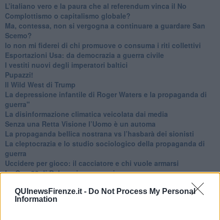
L’italiano vero e la paura che al referendum vinca il No
​Complottismo o capitalismo globale?
​Ma, contessa, non si vergogna a continuare a guardare San
Scemo?
​Io non mi fiderei di chi promuove o consuma i riti collettivi
Esportazioni Usa: da democrazia a guerra civile
​I vestiti nuovi degli imperatori baltici
​Pupazzi!
​Il Wild West di Trump
​La depressione infantile di Roger Waters e la propaganda di
guerra"
​La disinformazione climatica veicolata dai media
Senza una Retta Visione l’Uomo è un automa
​La propaganda bellica nostrana vs l’hasbarà dei sionisti
​La cleptocrazia e lo studio sociologico della propaganda di
guerra
​Uccidere per gioco: il cacciatore e chi vuole armarsi
​La Cop 30 di Belem giorno per giorno
La Cop 30, i crimini e i misfatti verso la vita sulla terra
QUInewsFirenze.it -
Do Not Process My Personal
Arrostire il pianeta: le grandi emissioni della carne e dei
Information
latticini
​Cop 30, uragani e riconversione delle spese militari