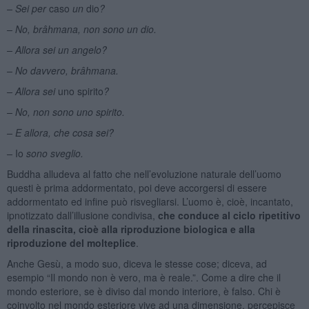
– Sei per
caso
un
dio
?
– No, brâhmana, non sono un dio.
– Allora sei un angelo?
– No davvero, brâhmana.
– Allora sei
uno spirito
?
– No, non sono uno spirito.
– E allora, che cosa sei?
–
Io
sono sveglio.
Buddha alludeva al fatto che nell’evoluzione naturale dell’uomo
questi è prima addormentato, poi deve accorgersi di essere
addormentato ed infine può risvegliarsi. L’uomo è, cioè, incantato,
ipnotizzato dall’illusione condivisa,
che conduce al ciclo ripetitivo
della rinascita, cioè alla riproduzione biologica e alla
riproduzione del molteplice
.
Anche Gesù, a modo suo, diceva le stesse cose; diceva, ad
esempio “Il mondo non è vero, ma è reale.”. Come a dire che il
mondo esteriore, se è diviso dal mondo interiore, è falso. Chi è
coinvolto nel mondo esteriore vive ad una dimensione, percepisce