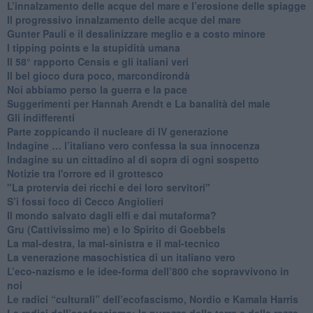
​L’innalzamento delle acque del mare e l’erosione delle spiagge
​Il progressivo innalzamento delle acque del mare
​Gunter Pauli e il desalinizzare meglio e a costo minore
I tipping points e la stupidità umana
​Il 58° rapporto Censis e gli italiani veri
​Il bel gioco dura poco, marcondirondà
Noi abbiamo perso la guerra e la pace
Suggerimenti per Hannah Arendt e La banalità del male
​Gli indifferenti
Parte zoppicando il nucleare di IV generazione
​Indagine … l’italiano vero confessa la sua innocenza
Indagine su un cittadino al di sopra di ogni sospetto
Notizie tra l'orrore ed il grottesco
"La protervia dei ricchi e dei loro servitori"
S’i fossi foco di Cecco Angiolieri
​Il mondo salvato dagli elfi e dai mutaforma?
Gru (Cattivissimo me) e lo Spirito di Goebbels
​La mal-destra, la mal-sinistra e il mal-tecnico
​La venerazione masochistica di un italiano vero
​L’eco-nazismo e le idee-forma dell’800 che sopravvivono in
noi
​Le radici “culturali” dell’ecofascismo, Nordio e Kamala Harris
Le radici dell’ecofascismo: la purezza della terra e della razza