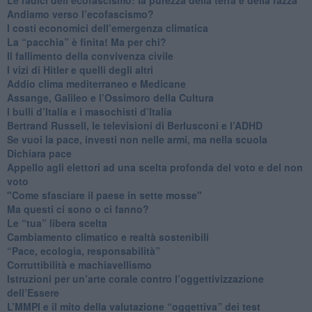
Andiamo verso l’ecofascismo?
I costi economici dell’emergenza climatica
​La “pacchia” è finita! Ma per chi?
​Il fallimento della convivenza civile
​I vizi di Hitler e quelli degli altri
Addio clima mediterraneo e Medicane
​Assange, Galileo e l’Ossimoro della Cultura
​I bulli d’Italia e i masochisti d’Italia
​Bertrand Russell, le televisioni di Berlusconi e l’ADHD
​Se vuoi la pace, investi non nelle armi, ma nella scuola
​Dichiara pace
​Appello agli elettori ad una scelta profonda del voto e del non
voto
"Come sfasciare il paese in sette mosse"
​Ma questi ci sono o ci fanno?
​Le “tua” libera scelta
Cambiamento climatico e realtà sostenibili
“Pace, ecologia, responsabilità”
​Corruttibilità e machiavellismo
Istruzioni per un’arte corale contro l’oggettivizzazione
dell’Essere
​L’MMPI e il mito della valutazione “oggettiva” dei test