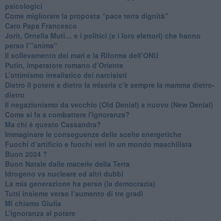
psicologici
Come migliorare la proposta “pace terra dignità”
Caro Papa Francesco
​Jorit, Ornella Muti… e i politici (e i loro elettori) che hanno
perso l’”anima”
​Il sollevamento dei mari e la Riforma dell’ONU
Putin, imperatore romano d’Oriente
​L’ottimismo irrealistico dei narcisisti
​Dietro il potere e dietro la miseria c’è sempre la mamma dietro-
dietro
Il negazionismo da vecchio (Old Denial) a nuovo (New Denial)
Come si fa a combattere l'ignoranza?
Ma chi è questo Cassandra?
Immaginare le conseguenze delle scelte energetiche
​Fuochi d’artificio e fuochi veri in un mondo maschilista
Buon 2024 ?
​Buon Natale dalle macerie della Terra
​Idrogeno vs nucleare ed altri dubbi
​La mia generazione ha perso (la democrazia)
​Tutti insieme verso l’aumento di tre gradi
Mi chiamo Giulia
L’ignoranza al potere