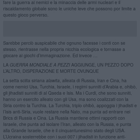
fare la guerra ai nemici e la minaccia delle armi nucleari e il
riscaldamento globale sono le uniche leve che possono por limite a
questo gioco perverso.
Sarebbe perciò auspicabile che ognuno facesse i conti con se
stesso, rientrasse nella propria nicchia ecologica e tornasse a
giocare ai giochi d’immaginazione. Ed invece …
LA
GUERRA MONDIALE A PEZZI
AGGIUNGE, UN PEZZO DOPO
L’ALTRO, DISPERAZIONE E MORTE OVUNQUE
La setta sciita siriana
alawita
, alleata di Russia, Iran e Cina, ha
come nemici Usa, Turchia, Israele, i regimi sunniti d’Arabia e, ohibò,
gli jihadisti sunniti di al Qaeda e Isis. Ma i Curdi, che sono sunniti,
hanno un esercito alleato con gli Usa, ma sono coalizzati con la
Siria contro la Turchia. La Turchia, triplo ohibò, appoggia i jihadisti e
l’Isis anti-Siria, vuole restare nella Nato, ma punta ad entrare nei
Brics di Russia e Cina. La Russia mantiene ottimi rapporti con
Israele, che punta ad isolare l’Iran, alleato con la Russia, e punta
alla Grande Israele, che è il cinquantunesimo stato degli USA.
L’Ucraina sosterrebbe con i suoi 007 i jihadisti in funzione anti-