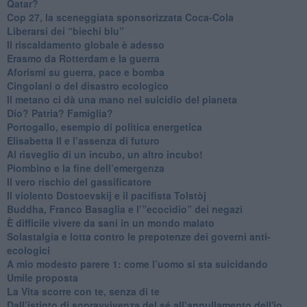
Qatar?
​Cop 27, la sceneggiata sponsorizzata Coca-Cola
​Liberarsi dei “biechi blu”
Il riscaldamento globale è adesso
​Erasmo da Rotterdam e la guerra
​Aforismi su guerra, pace e bomba
Cingolani o del disastro ecologico
​Il metano ci dà una mano nel suicidio del pianeta
​Dio? Patria? Famiglia?
Portogallo, esempio di politica energetica
​Elisabetta II e l’assenza di futuro
Al risveglio di un incubo, un altro incubo!
​Piombino e la fine dell’emergenza
​Il vero rischio del gassificatore
​Il violento Dostoevskij e il pacifista Tolstòj
​Buddha, Franco Basaglia e l’”ecocidio” dei negazi
​È difficile vivere da sani in un mondo malato
Solastalgia e lotta contro le prepotenze dei governi anti-
ecologici
​A mio modesto parere 1: come l’uomo si sta suicidando
​Umile proposta
​La Vita scorre con te, senza di te
​Dall’istinto di sopravvivenza del sé all’annullamento dell'io