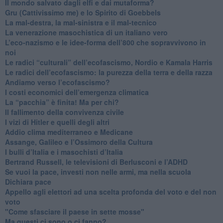
​Il mondo salvato dagli elfi e dai mutaforma?
Gru (Cattivissimo me) e lo Spirito di Goebbels
​La mal-destra, la mal-sinistra e il mal-tecnico
​La venerazione masochistica di un italiano vero
​L’eco-nazismo e le idee-forma dell’800 che sopravvivono in
noi
​Le radici “culturali” dell’ecofascismo, Nordio e Kamala Harris
Le radici dell’ecofascismo: la purezza della terra e della razza
Andiamo verso l’ecofascismo?
I costi economici dell’emergenza climatica
​La “pacchia” è finita! Ma per chi?
​Il fallimento della convivenza civile
​I vizi di Hitler e quelli degli altri
Addio clima mediterraneo e Medicane
​Assange, Galileo e l’Ossimoro della Cultura
​I bulli d’Italia e i masochisti d’Italia
​Bertrand Russell, le televisioni di Berlusconi e l’ADHD
​Se vuoi la pace, investi non nelle armi, ma nella scuola
​Dichiara pace
​Appello agli elettori ad una scelta profonda del voto e del non
voto
"Come sfasciare il paese in sette mosse"
​Ma questi ci sono o ci fanno?