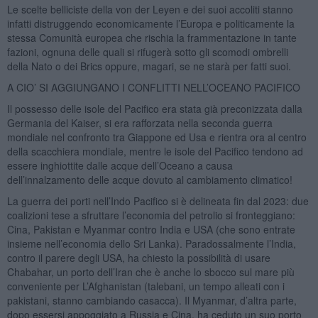
Le scelte belliciste della von der Leyen e dei suoi accoliti stanno
infatti distruggendo economicamente l’Europa e politicamente la
stessa Comunità europea che rischia la frammentazione in tante
fazioni, ognuna delle quali si rifugerà sotto gli scomodi ombrelli
della Nato o dei Brics oppure, magari, se ne starà per fatti suoi.
A CIO’ SI AGGIUNGANO I CONFLITTI NELL’OCEANO PACIFICO
Il possesso delle isole del Pacifico era stata già preconizzata dalla
Germania del Kaiser, si era rafforzata nella seconda guerra
mondiale nel confronto tra Giappone ed Usa e rientra ora al centro
della scacchiera mondiale, mentre le isole del Pacifico tendono ad
essere inghiottite dalle acque dell’Oceano a causa
dell’innalzamento delle acque dovuto al cambiamento climatico!
La guerra dei porti nell’Indo Pacifico si è delineata fin dal 2023: due
coalizioni tese a sfruttare l’economia del petrolio si fronteggiano:
Cina, Pakistan e Myanmar contro India e USA (che sono entrate
insieme nell’economia dello Sri Lanka). Paradossalmente l’India,
contro il parere degli USA, ha chiesto la possibilità di usare
Chabahar, un porto dell’Iran che è anche lo sbocco sul mare più
conveniente per L’Afghanistan (talebani, un tempo alleati con i
pakistani, stanno cambiando casacca). Il Myanmar, d’altra parte,
dopo essersi appoggiato a Russia e Cina, ha ceduto un suo porto