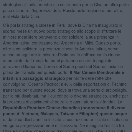
strategico all’India, mentre sta costruendo per la Cina un altro porto
poco distante. L’ingerenza della Russia nella regione è, per altro,
mal vista dalla Cina.
C’è poi la strategia cinese in Perù, dove la Cina ha inaugurato lo
scorso mese un nuovo porto strategico allo scopo di sfruttare le
miniere metallifere peruviane e consolidare la sua presenza in
America latina, contrastato dall’Argentina di Milei. Questo porto,
oltre a consolidare la presenza cinese in America latina, serve
anche ad aggirare le misure d’isolamento dell’economia cinese
annunciate da Trump: le merci potranno essere triangolate
attraverso Giappone, Corea del Sud e paesi del Sud-est asiatico
prima del transito per questo porto.
Il Mar Cinese Meridionale è
infatti un passaggio strategico
per molte delle rotte che
coinvolgono l’Oceano Pacifico: il 40% delle esportazioni di Pechino
transitano per queste acque, dove si trova una serie di arcipelaghi,
per lo più disabitati, ma il cui controllo diventa strategico, anche per
la presenza di giacimenti di petrolio e gas naturali sui fondali.
La
Repubblica Popolare Cinese rivendica (nonostante il diverso
parere di Vietnam, Malaysia, Taiwan e Filippine) queste acque
e, da circa dieci anni ha iniziato la costruzione artificiale di isole che
vengono progressivamente militarizzate. Ne è seguita l’ostilità tra
Cina e Filippine, che si sono riavvicinate agli Usa, che, a sua volta,