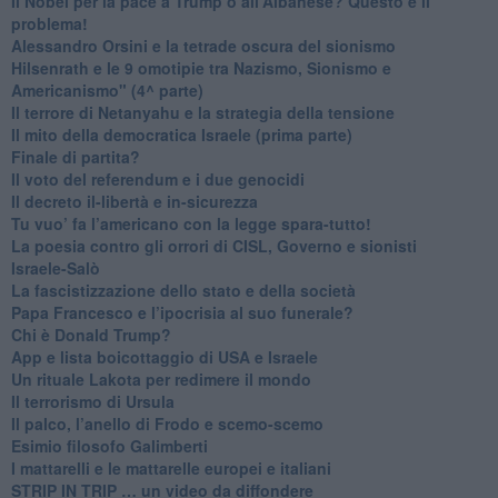
​Il Nobel per la pace a Trump o all’Albanese? Questo è il
problema!
​Alessandro Orsini e la tetrade oscura del sionismo
​Hilsenrath e le 9 omotipie tra Nazismo, Sionismo e
Americanismo" (4^ parte)
​Il terrore di Netanyahu e la strategia della tensione
Il mito della democratica Israele (prima parte)
​Finale di partita?
​Il voto del referendum e i due genocidi
Il decreto il-libertà e in-sicurezza
Tu vuo’ fa l’americano con la legge spara-tutto!
La poesia contro gli orrori di CISL, Governo e sionisti
Israele-Salò
​La fascistizzazione dello stato e della società
Papa Francesco e l’ipocrisia al suo funerale?
​Chi è Donald Trump?
App e lista boicottaggio di USA e Israele
​Un rituale Lakota per redimere il mondo
Il terrorismo di Ursula
​Il palco, l’anello di Frodo e scemo-scemo
Esimio filosofo Galimberti
​I mattarelli e le mattarelle europei e italiani
​STRIP IN TRIP … un video da diffondere