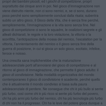
propri dei bambini piccoli, ed i
giochi di competizione
, propri
soprattutto dai cinque anni in poi. Nel gioco d’immaginazione non
viene distrutto niente, non ci sono nemici, e, se ci sono, durano
poco perché sono semplicemente conclusi dalla risata; subentra
subito un altro gioco, il Gioco della Vita, che è senza fine perché,
semplicemente, l’immaginazione e la vita sono senza fine. Nel
gioco di competizione ci sono le squadre, le coalizioni segrete e gli
alleati dichiarati, le regole e la loro violazione, la vittoria o la
sconfitta, l’anticipazione della mossa del nemico, l’escalation per la
vittoria, l’annientamento del nemico o il gioco senza fine della
guerra di posizione, in cui si gioca un solo gioco, eccitato, infelice,
feroce e noioso.
Una crescita sana implicherebbe che la maturazione
adolescenziale porti all’annoiarsi del gioco di competizione e al
ritorno al gioco di immaginazione, che permette il gioco adulto: il
gioco di condivisione
. Nella modalità organizzativa del mondo
contemporaneo il gioco di condivisione è scadente, perché quello
che è attualmente il mondo condiviso si basa sulla paura
adolescenziale di perdere. Ne consegue che chi è più bullo si sente
più furbo, così come chi è più ricco si sente più furbo del povero,
chi ha più armi più furbo del nemico, chi ha più tecnologia più furbo
di chi non ha il
progresso
. Chi ha le leve del potere gioca dunque a