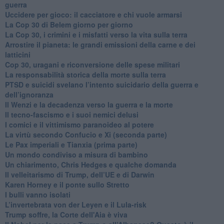
guerra
​Uccidere per gioco: il cacciatore e chi vuole armarsi
​La Cop 30 di Belem giorno per giorno
La Cop 30, i crimini e i misfatti verso la vita sulla terra
Arrostire il pianeta: le grandi emissioni della carne e dei
latticini
​Cop 30, uragani e riconversione delle spese militari
La responsabilità storica della morte sulla terra
PTSD e suicidi svelano l’intento suicidario della guerra e
dell’ignoranza
Il Wenzi e la decadenza verso la guerra e la morte
​Il tecno-fascismo e i suoi nemici delusi
​I comici e il vittimismo paranoideo al potere
​La virtù secondo Confucio e Xi (seconda parte)
Le Pax imperiali e Tianxia (prima parte)
Un mondo condiviso a misura di bambino
​Un chiarimento, Chris Hedges e qualche domanda
Il velleitarismo di Trump, dell’UE e di Darwin
​Karen Horney e il ponte sullo Stretto
​I bulli vanno isolati
L’invertebrata von der Leyen e il Lula-risk
Trump soffre, la Corte dell'Aia è viva