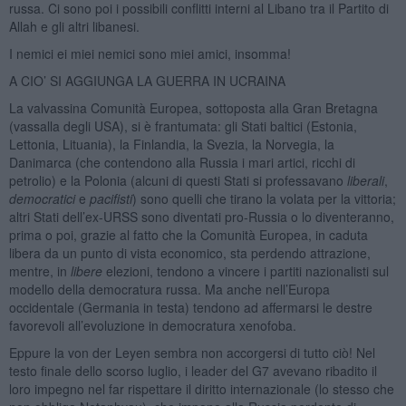
russa. Ci sono poi i possibili conflitti interni al Libano tra il Partito di
Allah e gli altri libanesi.
I nemici ei miei nemici sono miei amici, insomma!
A CIO’ SI AGGIUNGA LA GUERRA IN UCRAINA
La valvassina Comunità Europea, sottoposta alla Gran Bretagna
(vassalla degli USA), si è frantumata: gli Stati baltici (Estonia,
Lettonia, Lituania), la Finlandia, la Svezia, la Norvegia, la
Danimarca (che contendono alla Russia i mari artici, ricchi di
petrolio) e la Polonia (alcuni di questi Stati si professavano
liberali
,
democratici
e
pacifisti
) sono quelli che tirano la volata per la vittoria;
altri Stati dell’ex-URSS sono diventati pro-Russia o lo diventeranno,
prima o poi, grazie al fatto che la Comunità Europea, in caduta
libera da un punto di vista economico, sta perdendo attrazione,
mentre, in
libere
elezioni, tendono a vincere i partiti nazionalisti sul
modello della democratura russa. Ma anche nell’Europa
occidentale (Germania in testa) tendono ad affermarsi le destre
favorevoli all’evoluzione in democratura xenofoba.
Eppure la von der Leyen sembra non accorgersi di tutto ciò! Nel
testo finale dello scorso luglio, i leader del G7 avevano ribadito il
loro impegno nel far rispettare il diritto internazionale (lo stesso che