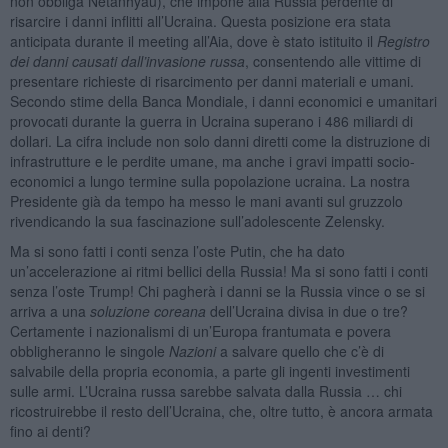
non obbliga Netanhyau), che impone alla Russia perdente di
risarcire i danni inflitti all’Ucraina. Questa posizione era stata
anticipata durante il meeting all’Aia, dove è stato istituito il
Registro
dei danni causati dall’invasione russa
, consentendo alle vittime di
presentare richieste di risarcimento per danni materiali e umani.
Secondo stime della Banca Mondiale, i danni economici e umanitari
provocati durante la guerra in Ucraina superano i 486 miliardi di
dollari. La cifra include non solo danni diretti come la distruzione di
infrastrutture e le perdite umane, ma anche i gravi impatti socio-
economici a lungo termine sulla popolazione ucraina. La nostra
Presidente già da tempo ha messo le mani avanti sul gruzzolo
rivendicando la sua fascinazione sull’adolescente Zelensky.
Ma si sono fatti i conti senza l’oste Putin, che ha dato
un’accelerazione ai ritmi bellici della Russia! Ma si sono fatti i conti
senza l’oste Trump! Chi pagherà i danni se la Russia vince o se si
arriva a una
soluzione coreana
dell’Ucraina divisa in due o tre?
Certamente i nazionalismi di un’Europa frantumata e povera
obbligheranno le singole
Nazioni
a salvare quello che c’è di
salvabile della propria economia, a parte gli ingenti investimenti
sulle armi. L’Ucraina russa sarebbe salvata dalla Russia … chi
ricostruirebbe il resto dell’Ucraina, che, oltre tutto, è ancora armata
fino ai denti?