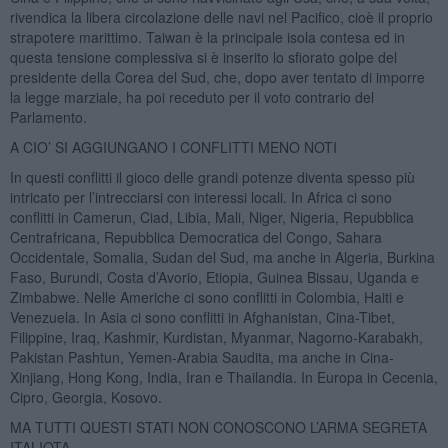
rivendica la libera circolazione delle navi nel Pacifico, cioè il proprio
strapotere marittimo. Taiwan è la principale isola contesa ed in
questa tensione complessiva si è inserito lo sfiorato golpe del
presidente della Corea del Sud, che, dopo aver tentato di imporre
la legge marziale, ha poi receduto per il voto contrario del
Parlamento.
A CIO’ SI AGGIUNGANO I CONFLITTI MENO NOTI
In questi conflitti il gioco delle grandi potenze diventa spesso più
intricato per l’intrecciarsi con interessi locali. In Africa ci sono
conflitti in Camerun, Ciad, Libia, Mali, Niger, Nigeria, Repubblica
Centrafricana, Repubblica Democratica del Congo, Sahara
Occidentale, Somalia, Sudan del Sud, ma anche in Algeria, Burkina
Faso, Burundi, Costa d’Avorio, Etiopia, Guinea Bissau, Uganda e
Zimbabwe. Nelle Americhe ci sono conflitti in Colombia, Haiti e
Venezuela. In Asia ci sono conflitti in Afghanistan, Cina-Tibet,
Filippine, Iraq, Kashmir, Kurdistan, Myanmar, Nagorno-Karabakh,
Pakistan Pashtun, Yemen-Arabia Saudita, ma anche in Cina-
Xinjiang, Hong Kong, India, Iran e Thailandia. In Europa in Cecenia,
Cipro, Georgia, Kosovo.
MA TUTTI QUESTI STATI NON CONOSCONO L’ARMA SEGRETA
ITALIOTA