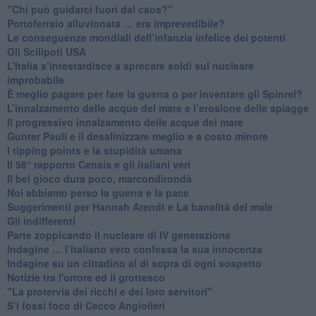
"Chi può guidarci fuori dal caos?"
​Portoferraio alluvionata … era imprevedibile?
Le conseguenze mondiali dell’infanzia infelice dei potenti
​Gli Scilipoti USA
L’Italia s’intestardisce a sprecare soldi sul nucleare
improbabile
È meglio pagare per fare la guerra o per inventare gli Spinrel?
​L’innalzamento delle acque del mare e l’erosione delle spiagge
​Il progressivo innalzamento delle acque del mare
​Gunter Pauli e il desalinizzare meglio e a costo minore
I tipping points e la stupidità umana
​Il 58° rapporto Censis e gli italiani veri
​Il bel gioco dura poco, marcondirondà
Noi abbiamo perso la guerra e la pace
Suggerimenti per Hannah Arendt e La banalità del male
​Gli indifferenti
Parte zoppicando il nucleare di IV generazione
​Indagine … l’italiano vero confessa la sua innocenza
Indagine su un cittadino al di sopra di ogni sospetto
Notizie tra l'orrore ed il grottesco
"La protervia dei ricchi e dei loro servitori"
S’i fossi foco di Cecco Angiolieri