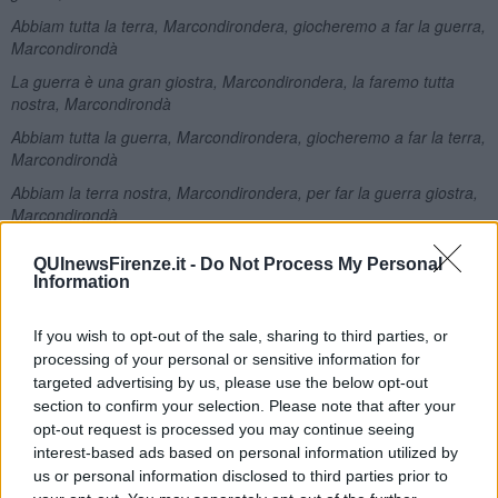
Abbiam tutta la terra, Marcondirondera, giocheremo a far la guerra,
Marcondirondà
La guerra è una gran giostra, Marcondirondera, la faremo tutta
nostra, Marcondirondà
Abbiam tutta la guerra, Marcondirondera, giocheremo a far la terra,
Marcondirondà
Abbiam la terra nostra, Marcondirondera, per far la guerra giostra,
Marcondirondà
Abbiam la terra nostra, Marcondirondera
QUInewsFirenze.it -
Do Not Process My Personal
Adolfo Santoro
Information
If you wish to opt-out of the sale, sharing to third parties, or
processing of your personal or sensitive information for
targeted advertising by us, please use the below opt-out
section to confirm your selection. Please note that after your
Se vuoi leggere le notizie principali della Toscana iscriviti alla
opt-out request is processed you may continue seeing
Newsletter QUInews - ToscanaMedia.
Arriva gratis tutti i giorni
interest-based ads based on personal information utilized by
alle 20:00 direttamente nella tua casella di posta.
us or personal information disclosed to third parties prior to