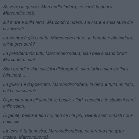
Se verrà la guerra, Marcondiro'ndero, se verrà la guerra,
Marcondiro'ndà,
sul mare e sulla terra, Marcondiro'ndera, sul mare e sulla terra chi
ci salverà? …
La bomba è già caduta, Marcondiro'ndero, la bomba è già caduta,
chi la prenderà?
La prenderanno tutti, Marcondiro'ndera, sian belli o siano brutti,
Marcondiro'ndà!
Sian grandi o sian piccini li distruggerà, sian furbi o sian cretini li
fulminerà …
La guerra è dappertutto, Marcondiro'ndera, la terra è tutta un lutto,
chi la consolerà?
Ci penseranno gli uomini, le bestie, i fiori, i boschi e le stagioni con i
mille colori.
Di gente, bestie e fiori no, non ce n’è più, viventi siam rimasti noi e
nulla più.
La terra è tutta nostra, Marcondirondera, ne faremo una gran
giostra, Marcondirondà.