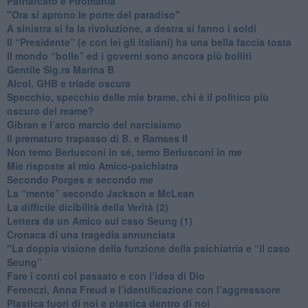
​Patriarcato e Piromania
"Ora si aprono le porte del paradiso"
​A sinistra si fa la rivoluzione, a destra si fanno i soldi
​Il “Presidente” (e con lei gli italiani) ha una bella faccia tosta
​Il mondo “bolle” ed i governi sono ancora più bolliti
​Gentile Sig.ra Marina B
​Alcol, GHB e triade oscura
​Specchio, specchio delle mie brame, chi è il politico più
oscuro del reame?
​Gibran e l’arco marcio del narcisismo
​Il prematuro trapasso di B. e Ramses II
​Non temo Berlusconi in sé, temo Berlusconi in me
​Mie risposte al mio Amico-psichiatra
​Secondo Porges e secondo me
​La “mente” secondo Jackson e McLean
La difficile dicibilità della Verità (2)
​Lettera da un Amico sul caso Seung (1)
​Cronaca di una tragedia annunciata
"​La doppia visione della funzione della psichiatria e “il caso
Seung”
​Fare i conti col passato e con l’idea di Dio
​Ferenczi, Anna Freud e l’identificazione con l’aggresssore
Plastica fuori di noi e plastica dentro di noi