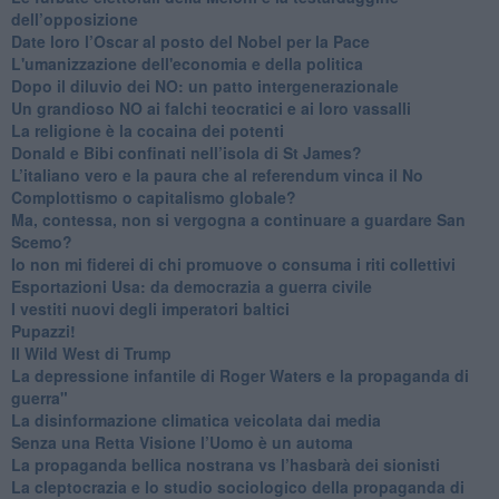
dell’opposizione
​Date loro l’Oscar al posto del Nobel per la Pace
L'umanizzazione dell'economia e della politica
​Dopo il diluvio dei NO: un patto intergenerazionale
​Un grandioso NO ai falchi teocratici e ai loro vassalli
La religione è la cocaina dei potenti
Donald e Bibi confinati nell’isola di St James?
L’italiano vero e la paura che al referendum vinca il No
​Complottismo o capitalismo globale?
​Ma, contessa, non si vergogna a continuare a guardare San
Scemo?
​Io non mi fiderei di chi promuove o consuma i riti collettivi
Esportazioni Usa: da democrazia a guerra civile
​I vestiti nuovi degli imperatori baltici
​Pupazzi!
​Il Wild West di Trump
​La depressione infantile di Roger Waters e la propaganda di
guerra"
​La disinformazione climatica veicolata dai media
Senza una Retta Visione l’Uomo è un automa
​La propaganda bellica nostrana vs l’hasbarà dei sionisti
​La cleptocrazia e lo studio sociologico della propaganda di