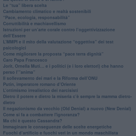
​Le “tua” libera scelta
Cambiamento climatico e realtà sostenibili
“Pace, ecologia, responsabilità”
​Corruttibilità e machiavellismo
Istruzioni per un’arte corale contro l’oggettivizzazione
dell’Essere
​L’MMPI e il mito della valutazione “oggettiva” dei test
psicologici
Come migliorare la proposta “pace terra dignità”
Caro Papa Francesco
​Jorit, Ornella Muti… e i politici (e i loro elettori) che hanno
perso l’”anima”
​Il sollevamento dei mari e la Riforma dell’ONU
Putin, imperatore romano d’Oriente
​L’ottimismo irrealistico dei narcisisti
​Dietro il potere e dietro la miseria c’è sempre la mamma dietro-
dietro
Il negazionismo da vecchio (Old Denial) a nuovo (New Denial)
Come si fa a combattere l'ignoranza?
Ma chi è questo Cassandra?
Immaginare le conseguenze delle scelte energetiche
​Fuochi d’artificio e fuochi veri in un mondo maschilista