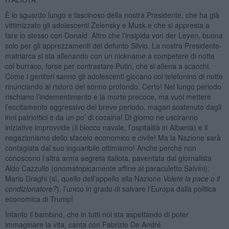
È lo sguardo lungo e fascinoso della nostra Presidente, che ha già
vittimizzato gli adolescenti Zelensky e Musk e che si appresta a
fare lo stesso con Donald. Altro che l’insipida von der Leyen, buona
solo per gli apprezzamenti del defunto Silvio. La nostra Presidente-
matriarca si sta allenando con un nickname a competere di notte
col burraco, forse per contrastare Putin, che si allena a scacchi.
Come i genitori sanno gli adolescenti giocano col telefonino di notte
rinunciando al ristoro del sonno profondo. Certo! Nel lungo periodo
rischiano l’indementimento e la morte precoce, ma vuoi mettere
l’eccitamento aggressivo del breve periodo, magari sostenuto dagli
inni patriottici e da un po’ di cocaina! Di giorno ne usciranno
iniziative improvvide (il blocco navale, l’ospitalità in Albania) e il
negazionismo dello sfacelo economico e civile! Ma la Nazione sarà
contagiata dal suo inguaribile ottimismo! Anche perché non
conoscono l’altra arma segreta italiota, paventata dal giornalista
Aldo Cazzullo (onomatopicamente affine al paraculetto Salvini):
Mario Draghi (sì, quello dell’appello alla Nazione
Volete la pace o il
condizionatore?
), l’unico in grado di salvare l’Europa dalla politica
economica di Trump!
Intanto il bambino, che in tutti noi sta aspettando di poter
immaginare la vita, canta con Fabrizio De André