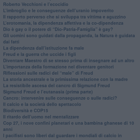
​Roberto Vecchioni e l’ecocidio
​L’imbroglio e le conseguenze dell’uranio impoverito
​Il rapporto perverso che si sviluppa tra vittima e aguzzino
L’erotomania, la dipendenza affettiva e la co-dipendenza
​Dio è gay o il potere di “Dio-Patria-Famiglia” è gay?
​Gli uomini sono guidati dalla propaganda, la Natura è guidata
dai fatti
La dipendenza dall’istituzione fa male
​Freud e la guerra che uccide i figli
​Diventare Maestro di se stesso prima di insegnare ad un altro
L’importanza della formazione nel diventare genitori
Riflessioni sulle radici del “male” di Freud
​La storia ancestrale e la primissima relazione con la madre
​La resistibile ascesa del cancro di Sigmund Freud
Sigmund Freud e l’eutanasia (prima parte)
Cancro: intervenire sulle conseguenze o sulle radici?
​Il calcio e la società dello spettacolo
Biodiversità e COP15
​Il ritardo dell’uomo nel mentalizzare
​Cop 27, i nove confini planetari e una bambina ghanese di 10
anni
​I pacifisti sono liberi dal guardare i mondiali di calcio in