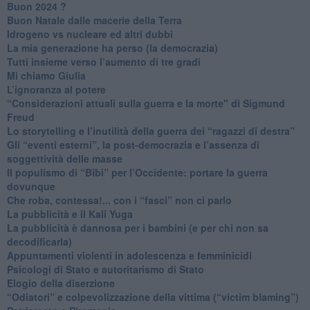
Buon 2024 ?
​Buon Natale dalle macerie della Terra
​Idrogeno vs nucleare ed altri dubbi
​La mia generazione ha perso (la democrazia)
​Tutti insieme verso l’aumento di tre gradi
Mi chiamo Giulia
L’ignoranza al potere
​“Considerazioni attuali sulla guerra e la morte" di Sigmund
Freud
​Lo storytelling e l’inutilità della guerra dei “ragazzi di destra”
​Gli “eventi esterni”, la post-democrazia e l’assenza di
soggettività delle masse
​Il populismo di “Bibi” per l’Occidente: portare la guerra
dovunque
​Che roba, contessa!... con i “fasci” non ci parlo
La pubblicità e il Kali Yuga
​La pubblicità è dannosa per i bambini (e per chi non sa
decodificarla)
​Appuntamenti violenti in adolescenza e femminicidi
​Psicologi di Stato e autoritarismo di Stato
Elogio della diserzione
“Odiatori” e colpevolizzazione della vittima (“victim blaming”)