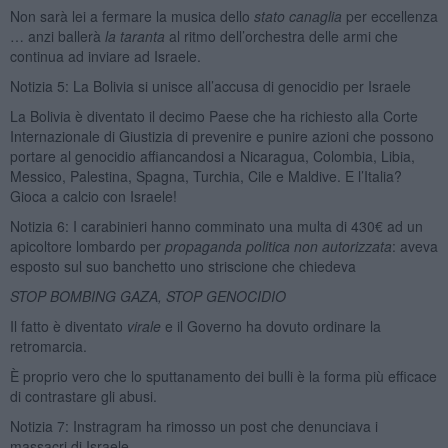
Non sarà lei a fermare la musica dello
stato canaglia
per eccellenza
… anzi ballerà
la taranta
al ritmo dell’orchestra delle armi che
continua ad inviare ad Israele.
Notizia 5: La Bolivia si unisce all’accusa di genocidio per Israele
La Bolivia è diventato il decimo Paese che ha richiesto alla Corte
Internazionale di Giustizia di prevenire e punire azioni che possono
portare al genocidio affiancandosi a Nicaragua, Colombia, Libia,
Messico, Palestina, Spagna, Turchia, Cile e Maldive. E l’Italia?
Gioca a calcio con Israele!
Notizia 6: I carabinieri hanno comminato una multa di 430€ ad un
apicoltore lombardo per
propaganda politica non autorizzata
: aveva
esposto sul suo banchetto uno striscione che chiedeva
STOP BOMBING GAZA, STOP GENOCIDIO
Il fatto è diventato
virale
e il Governo ha dovuto ordinare la
retromarcia.
È proprio vero che lo sputtanamento dei bulli è la forma più efficace
di contrastare gli abusi.
Notizia 7: Instragram ha rimosso un post che denunciava i
massacri di Israele,