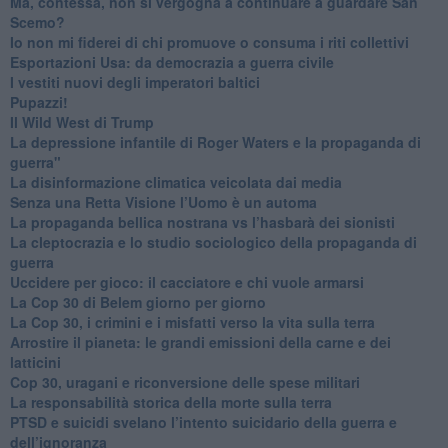
​Ma, contessa, non si vergogna a continuare a guardare San
Scemo?
​Io non mi fiderei di chi promuove o consuma i riti collettivi
Esportazioni Usa: da democrazia a guerra civile
​I vestiti nuovi degli imperatori baltici
​Pupazzi!
​Il Wild West di Trump
​La depressione infantile di Roger Waters e la propaganda di
guerra"
​La disinformazione climatica veicolata dai media
Senza una Retta Visione l’Uomo è un automa
​La propaganda bellica nostrana vs l’hasbarà dei sionisti
​La cleptocrazia e lo studio sociologico della propaganda di
guerra
​Uccidere per gioco: il cacciatore e chi vuole armarsi
​La Cop 30 di Belem giorno per giorno
La Cop 30, i crimini e i misfatti verso la vita sulla terra
Arrostire il pianeta: le grandi emissioni della carne e dei
latticini
​Cop 30, uragani e riconversione delle spese militari
La responsabilità storica della morte sulla terra
PTSD e suicidi svelano l’intento suicidario della guerra e
dell’ignoranza