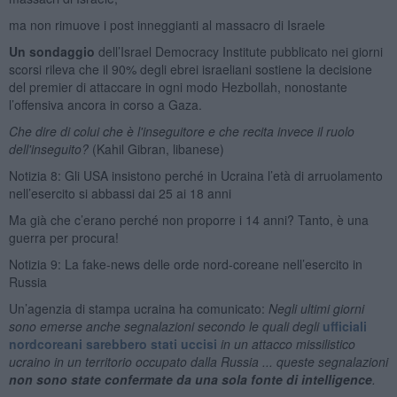
ma non rimuove i post inneggianti al massacro di Israele
Un sondaggio
dell’Israel Democracy Institute pubblicato nei giorni
scorsi rileva che il 90% degli ebrei israeliani sostiene la decisione
del premier di attaccare in ogni modo Hezbollah, nonostante
l’offensiva ancora in corso a Gaza.
Che dire di colui che è l'inseguitore e che recita invece il ruolo
dell'inseguito?
(Kahil Gibran, libanese)
Notizia 8: Gli USA insistono perché in Ucraina l’età di arruolamento
nell’esercito si abbassi dai 25 ai 18 anni
Ma già che c’erano perché non proporre i 14 anni? Tanto, è una
guerra per procura!
Notizia 9: La fake-news delle orde nord-coreane nell’esercito in
Russia
Un’agenzia di stampa ucraina ha comunicato:
Negli ultimi giorni
sono emerse anche segnalazioni secondo le quali degli
ufficiali
nordcoreani sarebbero stati uccisi
in un attacco missilistico
ucraino in un territorio occupato dalla Russia ... queste segnalazioni
non sono state confermate da una sola fonte di intelligence
.