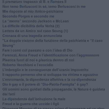
​Il prematuro trapasso di B. e Ramses II
​Non temo Berlusconi in sé, temo Berlusconi in me
​Mie risposte al mio Amico-psichiatra
​Secondo Porges e secondo me
​La “mente” secondo Jackson e McLean
La difficile dicibilità della Verità (2)
​Lettera da un Amico sul caso Seung (1)
​Cronaca di una tragedia annunciata
"​La doppia visione della funzione della psichiatria e “il caso
Seung”
​Fare i conti col passato e con l’idea di Dio
​Ferenczi, Anna Freud e l’identificazione con l’aggresssore
Plastica fuori di noi e plastica dentro di noi
​Roberto Vecchioni e l’ecocidio
​L’imbroglio e le conseguenze dell’uranio impoverito
​Il rapporto perverso che si sviluppa tra vittima e aguzzino
L’erotomania, la dipendenza affettiva e la co-dipendenza
​Dio è gay o il potere di “Dio-Patria-Famiglia” è gay?
​Gli uomini sono guidati dalla propaganda, la Natura è guidata
dai fatti
La dipendenza dall’istituzione fa male
​Freud e la guerra che uccide i figli
​Diventare Maestro di se stesso prima di insegnare ad un altro