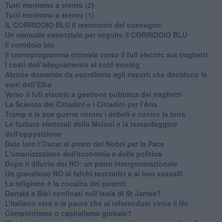
Tutti morimmo a stento (2)
​Tutti morimmo a stento (1)
IL CORRIDOIO BLU il resoconto del convegno
Un manuale essenziale per seguire il CORRIDOIO BLU
Il corridoio blu
​Il cronoprogramma ottimale verso il full electric sui traghetti
​I costi dell’adeguamento al cold ironing
Alcune domande da esordiente agli esperti che decidono le
sorti dell’Elba
Verso il full electric a gestione pubblica dei traghetti​
​La Scienza dei Cittadini e i Cittadini per l’Aria
Trump e le sue guerre contro i deboli e contro la terra
​Le furbate elettorali della Meloni e la testardaggine
dell’opposizione
​Date loro l’Oscar al posto del Nobel per la Pace
L'umanizzazione dell'economia e della politica
​Dopo il diluvio dei NO: un patto intergenerazionale
​Un grandioso NO ai falchi teocratici e ai loro vassalli
La religione è la cocaina dei potenti
Donald e Bibi confinati nell’isola di St James?
L’italiano vero e la paura che al referendum vinca il No
​Complottismo o capitalismo globale?