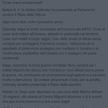
Forse erano extraterrestri!
Notizia 9: Il 16 ottobre Zelensky ha presentato al Parlamento
ucraino il
Piano della Vittoria
(ogni anno dice:
entro il prossimo anno
)
Zelensky esige un invito immediato dell’Ucraina alla NATO, l’invio di
nuovi aiuti militari all’Ucraina, attacchi in profondità nel territorio
russo con missili a lungo raggio, l’uso dello scudo di difesa aerea
europeo per proteggere il territorio ucraino, l’istituzione di un
pacchetto di deterrenza strategica non nucleare
in Ucraina e la
ricostruzione postbellica dell’Ucraina con il sostegno dei paesi
occidentali.
Esige, insomma, la terza guerra mondiale! Sono sempre più i
militari esperti che dicono che l’Ucraina e i suoi alleati hanno perso
la guerra, ma continuano ad arrampicarsi sugli specchi e a causare
morte e distruzione. Se avesse attraversato il lutto per la perdita,
Zelensky avrebbe presentato il
Piano della sconfitta
.
Notizia 10: Dopo aver deportato su una nave della Marina Militare
16 migranti, allo sbarco al Centro Migranti albanese ci si è accorti
che due erano minorenni e due erano
fragili