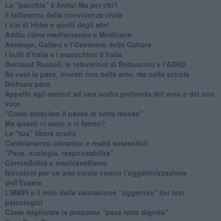
​La “pacchia” è finita! Ma per chi?
​Il fallimento della convivenza civile
​I vizi di Hitler e quelli degli altri
Addio clima mediterraneo e Medicane
​Assange, Galileo e l’Ossimoro della Cultura
​I bulli d’Italia e i masochisti d’Italia
​Bertrand Russell, le televisioni di Berlusconi e l’ADHD
​Se vuoi la pace, investi non nelle armi, ma nella scuola
​Dichiara pace
​Appello agli elettori ad una scelta profonda del voto e del non
voto
"Come sfasciare il paese in sette mosse"
​Ma questi ci sono o ci fanno?
​Le “tua” libera scelta
Cambiamento climatico e realtà sostenibili
“Pace, ecologia, responsabilità”
​Corruttibilità e machiavellismo
Istruzioni per un’arte corale contro l’oggettivizzazione
dell’Essere
​L’MMPI e il mito della valutazione “oggettiva” dei test
psicologici
Come migliorare la proposta “pace terra dignità”