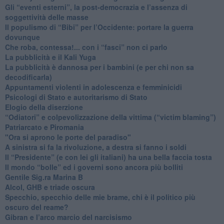
​Gli “eventi esterni”, la post-democrazia e l’assenza di
soggettività delle masse
​Il populismo di “Bibi” per l’Occidente: portare la guerra
dovunque
​Che roba, contessa!... con i “fasci” non ci parlo
La pubblicità e il Kali Yuga
​La pubblicità è dannosa per i bambini (e per chi non sa
decodificarla)
​Appuntamenti violenti in adolescenza e femminicidi
​Psicologi di Stato e autoritarismo di Stato
Elogio della diserzione
“Odiatori” e colpevolizzazione della vittima (“victim blaming”)
​Patriarcato e Piromania
"Ora si aprono le porte del paradiso"
​A sinistra si fa la rivoluzione, a destra si fanno i soldi
​Il “Presidente” (e con lei gli italiani) ha una bella faccia tosta
​Il mondo “bolle” ed i governi sono ancora più bolliti
​Gentile Sig.ra Marina B
​Alcol, GHB e triade oscura
​Specchio, specchio delle mie brame, chi è il politico più
oscuro del reame?
​Gibran e l’arco marcio del narcisismo