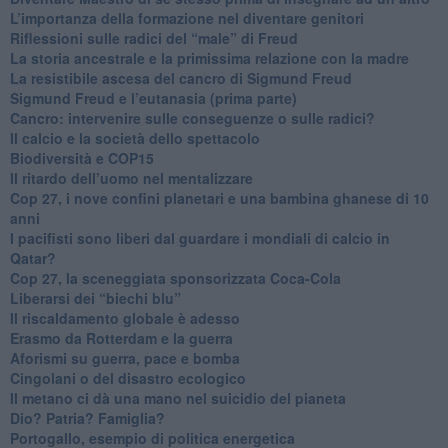
L’importanza della formazione nel diventare genitori
Riflessioni sulle radici del “male” di Freud
​La storia ancestrale e la primissima relazione con la madre
​La resistibile ascesa del cancro di Sigmund Freud
Sigmund Freud e l’eutanasia (prima parte)
Cancro: intervenire sulle conseguenze o sulle radici?
​Il calcio e la società dello spettacolo
Biodiversità e COP15
​Il ritardo dell’uomo nel mentalizzare
​Cop 27, i nove confini planetari e una bambina ghanese di 10
anni
​I pacifisti sono liberi dal guardare i mondiali di calcio in
Qatar?
​Cop 27, la sceneggiata sponsorizzata Coca-Cola
​Liberarsi dei “biechi blu”
Il riscaldamento globale è adesso
​Erasmo da Rotterdam e la guerra
​Aforismi su guerra, pace e bomba
Cingolani o del disastro ecologico
​Il metano ci dà una mano nel suicidio del pianeta
​Dio? Patria? Famiglia?
Portogallo, esempio di politica energetica