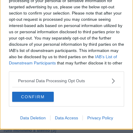
processing of your personal or sensitive information for
E questa potrebbe essere, sotto certi aspetti, tra le poche notizie
targeted advertising by us, please use the below opt-out
confortanti!
section to confirm your selection. Please note that after your
Adolfo Santoro
opt-out request is processed you may continue seeing
interest-based ads based on personal information utilized by
us or personal information disclosed to third parties prior to
your opt-out. You may separately opt-out of the further
disclosure of your personal information by third parties on the
IAB’s list of downstream participants. This information may
Se vuoi leggere le notizie principali della Toscana iscriviti alla
also be disclosed by us to third parties on the
IAB’s List of
Newsletter QUInews - ToscanaMedia.
Arriva gratis tutti i giorni
Downstream Participants
that may further disclose it to other
alle 20:00 direttamente nella tua casella di posta.
third parties.
Basta cliccare
QUI
Personal Data Processing Opt Outs
Ti potrebbe interessare anche:
CONFIRM
Articoli dal Blog “Disincantato” di Adolfo Santoro
​Linee guida per organizzare il civismo della complessità
​Il ripristino della natura secondo la legge e l’impegno dei
Cittadini
Data Deletion
Data Access
Privacy Policy
Il nesso tra cambiamenti climatici e salute umana
Tutti morimmo a stento (3)