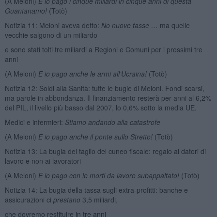
(A Meloni)
E io pago i cinque miliardi in cinque anni di questa
Guantanamo!
(Totò)
Notizia 11: Meloni aveva detto:
No nuove tasse …
ma quelle
vecchie salgono di un miliardo
e sono stati tolti tre miliardi a Regioni e Comuni per i prossimi tre
anni
(A Meloni)
E io pago anche le armi all’Ucraina!
(Totò)
Notizia 12: Soldi alla Sanità: tutte le bugie di Meloni. Fondi scarsi,
ma parole in abbondanza. Il finanziamento resterà per anni al 6,2%
del PIL, il livello più basso dal 2007, lo 0,6% sotto la media UE.
Medici e infermieri:
Stiamo andando alla catastrofe
(A Meloni)
E io pago anche il ponte sullo Stretto!
(Totò)
Notizia 13: La bugia del taglio del cuneo fiscale: regalo ai datori di
lavoro e non ai lavoratori
(A Meloni)
E io pago con le morti da lavoro subappaltato!
(Totò)
Notizia 14: La bugia della tassa sugli extra-profitti: banche e
assicurazioni ci
prestano
3,5 miliardi,
che dovremo restituire in tre anni