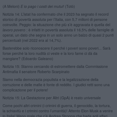
(A Meloni)
E io pago i costi dei mutui!
(Totò)
Notizia 14: L’Istat ha confermato che il 2023 ha segnato il record
storico di povertà assoluta per l’Italia, con 5,7 milioni di persone
coinvolte. Peggio: la situazione che più s’è aggravata è quella del
lavoro povero
: è infatti in povertà assoluta il 16,5% delle famiglie di
operai, un dato che segna in un solo anno un balzo di quasi 2 punti
percentuali (nel 2022 era al 14,7%).
Basterebbe solo riconoscere il perché i poveri sono poveri... Sarà
forse perché la loro nudità ci veste e la loro fame ci dà da
mangiare? (Edoardo Galeano)
Notizia 15: Stanno cercando di estromettere dalla Commissione
Antimafia il senatore Roberto Scarpinato
Siamo nella democrazia populista e la legalizzazione della
corruzione e delle mafie è fonte di reddito. I giudici retti sono una
complicazione per il potere!
Notizia 15: La Gestazione per Altri (GpA) è reato universale
Come pochi altri crimini (i crimini di guerra, il genocidio, la tortura,
la schiavitù e i crimini contro l’umanità)! Attento Elon Musk a venire
in Italia! Meno male che c’è Andrea Stroppa che bada agli affari