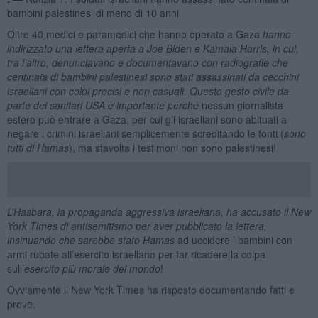
bambini palestinesi di meno di 10 anni
Oltre 40 medici e paramedici che hanno operato a Gaza
hanno
indirizzato una lettera aperta a Joe Biden e Kamala Harris, in cui,
tra l’altro, denunciavano e documentavano con radiografie che
centinaia di bambini palestinesi sono stati assassinati da cecchini
israeliani con colpi precisi e non casuali. Questo gesto civile da
parte dei sanitari USA è importante perché
nessun giornalista
estero può entrare a Gaza, per cui gli israeliani sono abituati a
negare i crimini israeliani semplicemente screditando le fonti (
sono
tutti di Hamas
), ma stavolta i testimoni non sono palestinesi!
L’Hasbara, la propaganda aggressiva israeliana, ha accusato il New
York Times di antisemitismo per aver pubblicato la lettera,
insinuando che sarebbe stato Hamas
ad uccidere i bambini con
armi rubate all’esercito israeliano per far ricadere la colpa
sull’
esercito più morale del mondo
!
Ovviamente il New York Times ha risposto documentando fatti e
prove.