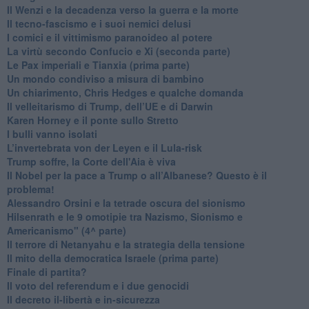
Il Wenzi e la decadenza verso la guerra e la morte
​Il tecno-fascismo e i suoi nemici delusi
​I comici e il vittimismo paranoideo al potere
​La virtù secondo Confucio e Xi (seconda parte)
Le Pax imperiali e Tianxia (prima parte)
Un mondo condiviso a misura di bambino
​Un chiarimento, Chris Hedges e qualche domanda
Il velleitarismo di Trump, dell’UE e di Darwin
​Karen Horney e il ponte sullo Stretto
​I bulli vanno isolati
L’invertebrata von der Leyen e il Lula-risk
Trump soffre, la Corte dell'Aia è viva
​Il Nobel per la pace a Trump o all’Albanese? Questo è il
problema!
​Alessandro Orsini e la tetrade oscura del sionismo
​Hilsenrath e le 9 omotipie tra Nazismo, Sionismo e
Americanismo" (4^ parte)
​Il terrore di Netanyahu e la strategia della tensione
Il mito della democratica Israele (prima parte)
​Finale di partita?
​Il voto del referendum e i due genocidi
Il decreto il-libertà e in-sicurezza