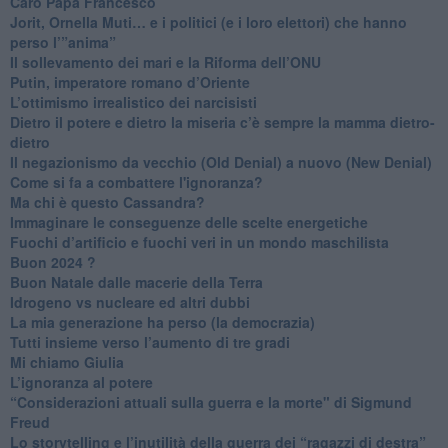
Caro Papa Francesco
​Jorit, Ornella Muti… e i politici (e i loro elettori) che hanno
perso l’”anima”
​Il sollevamento dei mari e la Riforma dell’ONU
Putin, imperatore romano d’Oriente
​L’ottimismo irrealistico dei narcisisti
​Dietro il potere e dietro la miseria c’è sempre la mamma dietro-
dietro
Il negazionismo da vecchio (Old Denial) a nuovo (New Denial)
Come si fa a combattere l'ignoranza?
Ma chi è questo Cassandra?
Immaginare le conseguenze delle scelte energetiche
​Fuochi d’artificio e fuochi veri in un mondo maschilista
Buon 2024 ?
​Buon Natale dalle macerie della Terra
​Idrogeno vs nucleare ed altri dubbi
​La mia generazione ha perso (la democrazia)
​Tutti insieme verso l’aumento di tre gradi
Mi chiamo Giulia
L’ignoranza al potere
​“Considerazioni attuali sulla guerra e la morte" di Sigmund
Freud
​Lo storytelling e l’inutilità della guerra dei “ragazzi di destra”