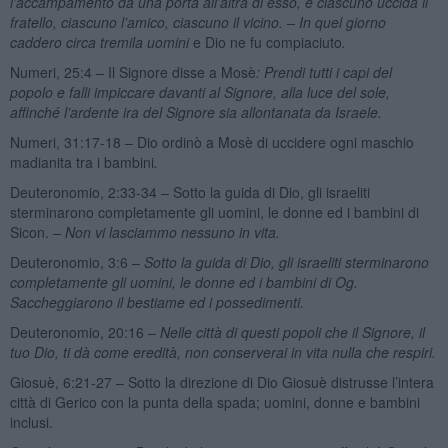
l’accampamento da una porta all’altra di esso, e ciascuno uccida il
fratello, ciascuno l’amico, ciascuno il vicino. – In quel giorno
caddero circa tremila uomini
e Dio ne fu compiaciuto
.
Numeri, 25:4 – Il Signore disse a Mosè
: Prendi tutti i capi del
popolo e falli impiccare davanti al Signore, alla luce del sole,
affinché l’ardente ira del Signore sia allontanata da Israele.
Numeri, 31:17-18 – Dio ordinò a Mosè di uccidere ogni maschio
madianita tra i bambini
.
Deuteronomio, 2:33-34 – Sotto la guida di Dio, gli israeliti
sterminarono completamente gli uomini, le donne ed i bambini di
Sicon.
– Non vi lasciammo nessuno in vita.
Deuteronomio, 3:6 –
Sotto la guida di Dio, gli israeliti sterminarono
completamente gli uomini, le donne ed i bambini di Og.
Saccheggiarono il bestiame ed i possedimenti.
Deuteronomio, 20:16 –
Nelle città di questi popoli che il Signore, il
tuo Dio, ti dà come eredità, non conserverai in vita nulla che respiri.
Giosuè, 6:21-27 – Sotto la direzione di Dio Giosuè distrusse l’intera
città di Gerico con la punta della spada; uomini, donne e bambini
inclusi.