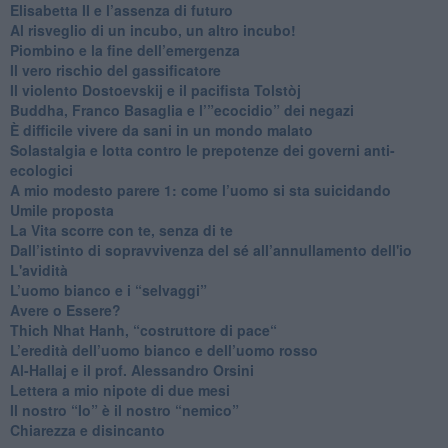
​Elisabetta II e l’assenza di futuro
Al risveglio di un incubo, un altro incubo!
​Piombino e la fine dell’emergenza
​Il vero rischio del gassificatore
​Il violento Dostoevskij e il pacifista Tolstòj
​Buddha, Franco Basaglia e l’”ecocidio” dei negazi
​È difficile vivere da sani in un mondo malato
Solastalgia e lotta contro le prepotenze dei governi anti-
ecologici
​A mio modesto parere 1: come l’uomo si sta suicidando
​Umile proposta
​La Vita scorre con te, senza di te
​Dall’istinto di sopravvivenza del sé all’annullamento dell'io
L'avidità
​L’uomo bianco e i “selvaggi”
​Avere o Essere?
​Thich Nhat Hanh, “costruttore di pace“
​L’eredità dell’uomo bianco e dell’uomo rosso
Al-Hallaj e il prof. Alessandro Orsini
​Lettera a mio nipote di due mesi
​Il nostro “Io” è il nostro “nemico”
​Chiarezza e disincanto