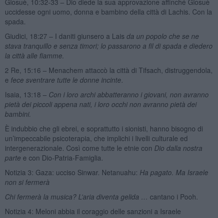
Giosuè, 10:32-33 – Dio diede la sua approvazione affinché Giosuè
uccidesse ogni uomo, donna e bambino della città di Lachis. Con la
spada.
Giudici, 18:27 – I daniti giunsero a Lais
da un popolo che se ne
stava tranquillo e senza timori; lo passarono a fil di spada e diedero
la città alle fiamme.
2 Re, 15:16 – Menachem attaccò la città di Tifsach, distruggendola,
e
fece sventrare tutte le donne incinte
.
Isaia, 13:18 –
Con i loro archi abbatteranno i giovani, non avranno
pietà dei piccoli appena nati, i loro occhi non avranno pietà dei
bambini.
È indubbio che gli ebrei, e soprattutto i sionisti, hanno bisogno di
un’impeccabile psicoterapia, che implichi i livelli culturale ed
intergenerazionale. Così come tutte le etnie con
Dio dalla nostra
parte
e con Dio-Patria-Famiglia.
Notizia 3: Gaza: ucciso Sinwar. Netanuahu:
Ha pagato.
Ma Israele
non si fermerà
Chi fermerà la musica? L’aria diventa gelida …
cantano i Pooh.
Notizia 4: Meloni abbia il coraggio delle sanzioni a Israele