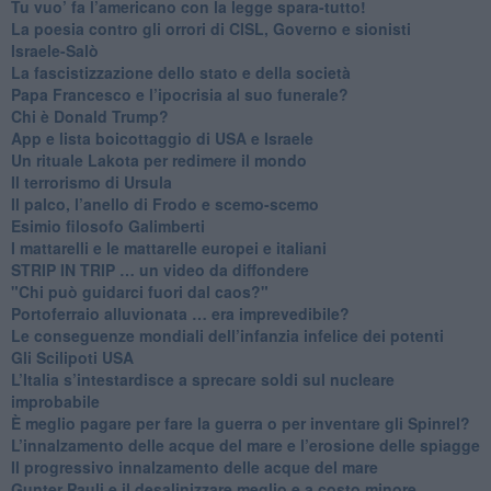
Tu vuo’ fa l’americano con la legge spara-tutto!
La poesia contro gli orrori di CISL, Governo e sionisti
Israele-Salò
​La fascistizzazione dello stato e della società
Papa Francesco e l’ipocrisia al suo funerale?
​Chi è Donald Trump?
App e lista boicottaggio di USA e Israele
​Un rituale Lakota per redimere il mondo
Il terrorismo di Ursula
​Il palco, l’anello di Frodo e scemo-scemo
Esimio filosofo Galimberti
​I mattarelli e le mattarelle europei e italiani
​STRIP IN TRIP … un video da diffondere
"Chi può guidarci fuori dal caos?"
​Portoferraio alluvionata … era imprevedibile?
Le conseguenze mondiali dell’infanzia infelice dei potenti
​Gli Scilipoti USA
L’Italia s’intestardisce a sprecare soldi sul nucleare
improbabile
È meglio pagare per fare la guerra o per inventare gli Spinrel?
​L’innalzamento delle acque del mare e l’erosione delle spiagge
​Il progressivo innalzamento delle acque del mare
​Gunter Pauli e il desalinizzare meglio e a costo minore