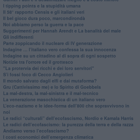
I tipping points e la stupidità umana
​Il 58° rapporto Censis e gli italiani veri
​Il bel gioco dura poco, marcondirondà
Noi abbiamo perso la guerra e la pace
Suggerimenti per Hannah Arendt e La banalità del male
​Gli indifferenti
Parte zoppicando il nucleare di IV generazione
​Indagine … l’italiano vero confessa la sua innocenza
Indagine su un cittadino al di sopra di ogni sospetto
Notizie tra l'orrore ed il grottesco
"La protervia dei ricchi e dei loro servitori"
S’i fossi foco di Cecco Angiolieri
​Il mondo salvato dagli elfi e dai mutaforma?
Gru (Cattivissimo me) e lo Spirito di Goebbels
​La mal-destra, la mal-sinistra e il mal-tecnico
​La venerazione masochistica di un italiano vero
​L’eco-nazismo e le idee-forma dell’800 che sopravvivono in
noi
​Le radici “culturali” dell’ecofascismo, Nordio e Kamala Harris
Le radici dell’ecofascismo: la purezza della terra e della razza
Andiamo verso l’ecofascismo?
I costi economici dell’emergenza climatica