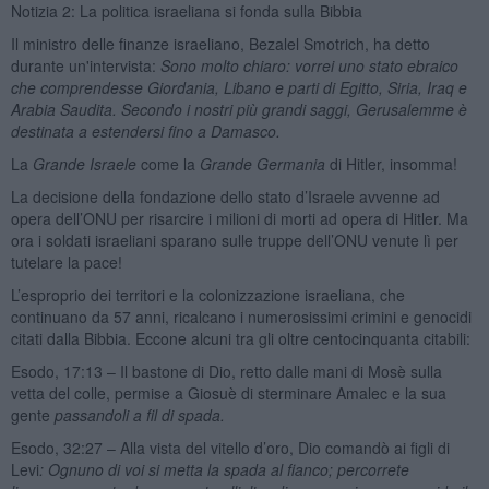
Notizia 2: La politica israeliana si fonda sulla Bibbia
Il ministro delle finanze israeliano, Bezalel Smotrich, ha detto
durante un'intervista:
Sono molto chiaro: vorrei uno stato ebraico
che comprendesse Giordania, Libano e parti di Egitto, Siria, Iraq e
Arabia Saudita. Secondo i nostri più grandi saggi, Gerusalemme è
destinata a estendersi fino a Damasco.
La
Grande Israele
come la
Grande Germania
di Hitler, insomma!
La decisione della fondazione dello stato d’Israele avvenne ad
opera dell’ONU per risarcire i milioni di morti ad opera di Hitler. Ma
ora i soldati israeliani sparano sulle truppe dell’ONU venute lì per
tutelare la pace!
L’esproprio dei territori e la colonizzazione israeliana, che
continuano da 57 anni, ricalcano i numerosissimi crimini e genocidi
citati dalla Bibbia. Eccone alcuni tra gli oltre centocinquanta citabili:
Esodo, 17:13 – Il bastone di Dio, retto dalle mani di Mosè sulla
vetta del colle, permise a Giosuè di sterminare Amalec e la sua
gente
passandoli a fil di spada.
Esodo, 32:27 – Alla vista del vitello d’oro, Dio comandò ai figli di
Levi
: Ognuno di voi si metta la spada al fianco; percorrete