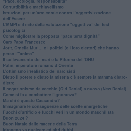
“Pace, ecologia, responsabilità”
​Corruttibilità e machiavellismo
Istruzioni per un’arte corale contro l’oggettivizzazione
dell’Essere
​L’MMPI e il mito della valutazione “oggettiva” dei test
psicologici
Come migliorare la proposta “pace terra dignità”
Caro Papa Francesco
​Jorit, Ornella Muti… e i politici (e i loro elettori) che hanno
perso l’”anima”
​Il sollevamento dei mari e la Riforma dell’ONU
Putin, imperatore romano d’Oriente
​L’ottimismo irrealistico dei narcisisti
​Dietro il potere e dietro la miseria c’è sempre la mamma dietro-
dietro
Il negazionismo da vecchio (Old Denial) a nuovo (New Denial)
Come si fa a combattere l'ignoranza?
Ma chi è questo Cassandra?
Immaginare le conseguenze delle scelte energetiche
​Fuochi d’artificio e fuochi veri in un mondo maschilista
Buon 2024 ?
​Buon Natale dalle macerie della Terra
​Idrogeno vs nucleare ed altri dubbi