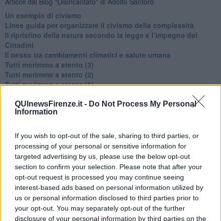
Articoli dal Blog “Disincantato” di Adolfo Santoro
​Un esempio di civismo
​Linee guida per organizzare il civismo della complessità
​Il ripristino della natura secondo la legge e l’impegno dei
Cittadini
Il nesso tra cambiamenti climatici e salute umana
Tutti morimmo a stento (3)
Tutti morimmo a stento (2)
​Tutti morimmo a stento (1)
IL CORRIDOIO BLU il resoconto del convegno
Un manuale essenziale per seguire il CORRIDOIO BLU
QUInewsFirenze.it -
Do Not Process My Personal
Information
Il corridoio blu
​Il cronoprogramma ottimale verso il full electric sui traghetti
​I costi dell’adeguamento al cold ironing
If you wish to opt-out of the sale, sharing to third parties, or
Alcune domande da esordiente agli esperti che decidono le
processing of your personal or sensitive information for
sorti dell’Elba
targeted advertising by us, please use the below opt-out
Verso il full electric a gestione pubblica dei traghetti​
section to confirm your selection. Please note that after your
​La Scienza dei Cittadini e i Cittadini per l’Aria
opt-out request is processed you may continue seeing
Trump e le sue guerre contro i deboli e contro la terra
interest-based ads based on personal information utilized by
​Le furbate elettorali della Meloni e la testardaggine
us or personal information disclosed to third parties prior to
dell’opposizione
your opt-out. You may separately opt-out of the further
​Date loro l’Oscar al posto del Nobel per la Pace
disclosure of your personal information by third parties on the