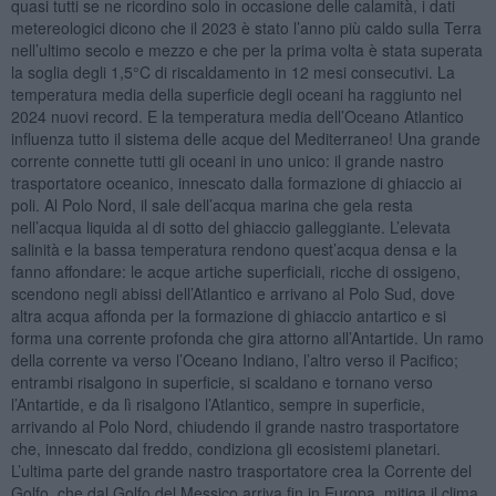
quasi tutti se ne ricordino solo in occasione delle calamità, i dati
metereologici dicono che il 2023 è stato l’anno più caldo sulla Terra
nell’ultimo secolo e mezzo e che per la prima volta è stata superata
la soglia degli 1,5°C di riscaldamento in 12 mesi consecutivi. La
temperatura media della superficie degli oceani ha raggiunto nel
2024 nuovi record. E la temperatura media dell’Oceano Atlantico
influenza tutto il sistema delle acque del Mediterraneo! Una grande
corrente connette tutti gli oceani in uno unico: il grande nastro
trasportatore oceanico, innescato dalla formazione di ghiaccio ai
poli. Al Polo Nord, il sale dell’acqua marina che gela resta
nell’acqua liquida al di sotto del ghiaccio galleggiante. L’elevata
salinità e la bassa temperatura rendono quest’acqua densa e la
fanno affondare: le acque artiche superficiali, ricche di ossigeno,
scendono negli abissi dell’Atlantico e arrivano al Polo Sud, dove
altra acqua affonda per la formazione di ghiaccio antartico e si
forma una corrente profonda che gira attorno all’Antartide. Un ramo
della corrente va verso l’Oceano Indiano, l’altro verso il Pacifico;
entrambi risalgono in superficie, si scaldano e tornano verso
l’Antartide, e da lì risalgono l’Atlantico, sempre in superficie,
arrivando al Polo Nord, chiudendo il grande nastro trasportatore
che, innescato dal freddo, condiziona gli ecosistemi planetari.
L’ultima parte del grande nastro trasportatore crea la Corrente del
Golfo, che dal Golfo del Messico arriva fin in Europa, mitiga il clima