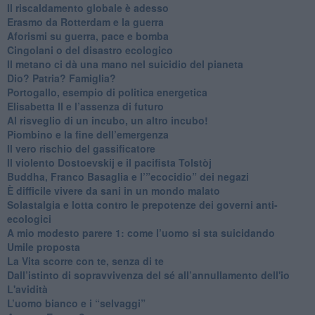
Il riscaldamento globale è adesso
​Erasmo da Rotterdam e la guerra
​Aforismi su guerra, pace e bomba
Cingolani o del disastro ecologico
​Il metano ci dà una mano nel suicidio del pianeta
​Dio? Patria? Famiglia?
Portogallo, esempio di politica energetica
​Elisabetta II e l’assenza di futuro
Al risveglio di un incubo, un altro incubo!
​Piombino e la fine dell’emergenza
​Il vero rischio del gassificatore
​Il violento Dostoevskij e il pacifista Tolstòj
​Buddha, Franco Basaglia e l’”ecocidio” dei negazi
​È difficile vivere da sani in un mondo malato
Solastalgia e lotta contro le prepotenze dei governi anti-
ecologici
​A mio modesto parere 1: come l’uomo si sta suicidando
​Umile proposta
​La Vita scorre con te, senza di te
​Dall’istinto di sopravvivenza del sé all’annullamento dell'io
L'avidità
​L’uomo bianco e i “selvaggi”