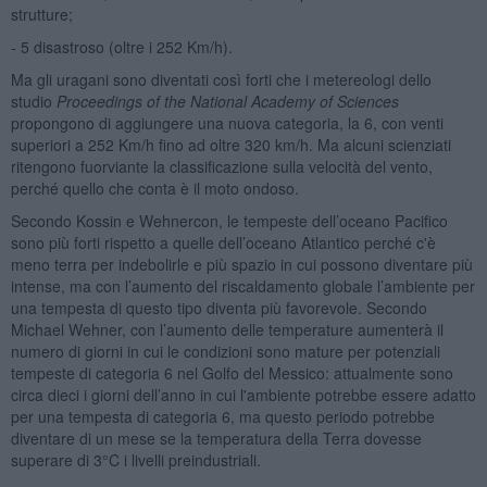
strutture;
- 5 disastroso (oltre i 252 Km/h).
Ma gli uragani sono diventati così forti che i metereologi dello
studio
Proceedings of the National Academy of Sciences
propongono di aggiungere una nuova categoria, la 6, con venti
superiori a 252 Km/h fino ad oltre 320 km/h. Ma alcuni scienziati
ritengono fuorviante la classificazione sulla velocità del vento,
perché quello che conta è il moto ondoso.
Secondo Kossin e Wehnercon, le tempeste dell’oceano Pacifico
sono più forti rispetto a quelle dell’oceano Atlantico perché c'è
meno terra per indebolirle e più spazio in cui possono diventare più
intense, ma con l’aumento del riscaldamento globale l’ambiente per
una tempesta di questo tipo diventa più favorevole. Secondo
Michael Wehner, con l’aumento delle temperature aumenterà il
numero di giorni in cui le condizioni sono mature per potenziali
tempeste di categoria 6 nel Golfo del Messico: attualmente sono
circa dieci i giorni dell’anno in cui l'ambiente potrebbe essere adatto
per una tempesta di categoria 6, ma questo periodo potrebbe
diventare di un mese se la temperatura della Terra dovesse
superare di 3°C i livelli preindustriali.