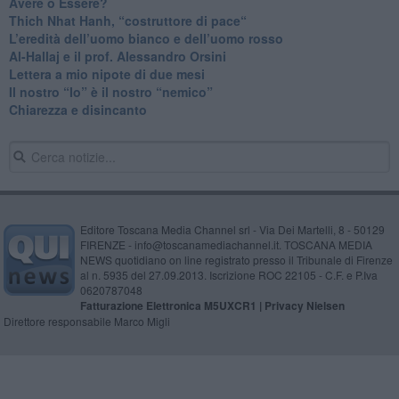
​Avere o Essere?
​Thich Nhat Hanh, “costruttore di pace“
​L’eredità dell’uomo bianco e dell’uomo rosso
Al-Hallaj e il prof. Alessandro Orsini
​Lettera a mio nipote di due mesi
​Il nostro “Io” è il nostro “nemico”
​Chiarezza e disincanto
Editore Toscana Media Channel srl - Via Dei Martelli, 8 - 50129
FIRENZE - info@toscanamediachannel.it. TOSCANA MEDIA
NEWS quotidiano on line registrato presso il Tribunale di Firenze
al n. 5935 del 27.09.2013. Iscrizione ROC 22105 - C.F. e P.Iva
0620787048
Fatturazione Elettronica M5UXCR1 |
Privacy Nielsen
Direttore responsabile Marco Migli
Powered by
Aperion.it