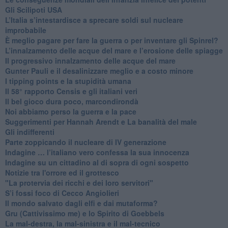
​Gli Scilipoti USA
L’Italia s’intestardisce a sprecare soldi sul nucleare
improbabile
È meglio pagare per fare la guerra o per inventare gli Spinrel?
​L’innalzamento delle acque del mare e l’erosione delle spiagge
​Il progressivo innalzamento delle acque del mare
​Gunter Pauli e il desalinizzare meglio e a costo minore
I tipping points e la stupidità umana
​Il 58° rapporto Censis e gli italiani veri
​Il bel gioco dura poco, marcondirondà
Noi abbiamo perso la guerra e la pace
Suggerimenti per Hannah Arendt e La banalità del male
​Gli indifferenti
Parte zoppicando il nucleare di IV generazione
​Indagine … l’italiano vero confessa la sua innocenza
Indagine su un cittadino al di sopra di ogni sospetto
Notizie tra l'orrore ed il grottesco
"La protervia dei ricchi e dei loro servitori"
S’i fossi foco di Cecco Angiolieri
​Il mondo salvato dagli elfi e dai mutaforma?
Gru (Cattivissimo me) e lo Spirito di Goebbels
​La mal-destra, la mal-sinistra e il mal-tecnico