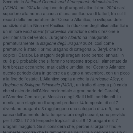
Secondo la
National Oceanic and Atmospheric Administration
(NOAA)
, nel 2024 la stagione degli uragani atlantici nel 2024 sarà
superiore alla norma a causa di una confluenza di fattori, tra cui il
record delle temperature dell’Oceano Atlantico, lo sviluppo delle
condizioni di La Nina nel Pacifico, la riduzione degli alisei atlantici e
un minore
wind shear
(improvvisa variazione della direzione e
dell’intensità del vento). L’uragano
Alberto
ha inaugurato
prematuramente la
stagione degli uragani
2024, così come
prematuro è stato il primo uragano di categoria 5, Beryl, che ha
colpito i Caraibi. Le stagioni degli uragani sono periodi annuali in
cui è più probabile che si formino tempeste tropicali, alimentate da
forti brezze oceaniche, mari caldi e umidità; nell'Oceano Atlantico
questo periodo dura in genere da giugno a novembre, con un picco
alla fine dell'estate. L'Atlantico ospita anche la
Hurricane Alley
, o
Regione di Sviluppo Principale (MDR)
, un tratto di acqua più calda
che si estende dall'Africa occidentale a gran parte dei Caraibi,
all'America Centrale, al Messico e agli Stati Uniti meridionali. In
media, una stagione di uragani produce 14 tempeste, di cui 7
diventano uragani e 3 raggiungono una categoria di 4 o 5, ma, a
causa dell’aumento della temperatura degli oceani, sono previste
per il 2024 17-25 tempeste tropicali, di cui 8-13 uragani e 4-7
uragani maggiori. Se si considera che, perché si organizzino le
tempeste occorre che la temperatura dell'acqua dell’oceano sia di