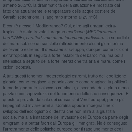
almeno 26,5°C, la drammaticità della situazione è mostrata dal
fatto che attualmente le temperature delle acque costiere dei
Caraibi settentrionali si aggirano intorno ai 29,4°C!
E com’è messo il Mediterraneo? Qui, oltre agli uragani extra-
tropicali, è stato trovato l’uragano
medicane
(
MEDIterranean
hurriCANE
),
caratterizzato da un fenomeno particolare:
la superficie
del mare subisce un sensibile raffreddamento alcuni giorni prima
dell'evento estremo. Il
medicane
si sviluppa, dunque, come i cicloni
extratropicali, in seguito a forte instabilità del baroclima, ma poi si
intensifica a seguito della forte interazione tra aria e mare, come i
cicloni tropicali.
A tutti questi fenomeni metereologici estremi, frutto dell’ebollizione
globale, come reagisce la popolazione e come reagisce la politica?
In modo ignorante, sciocco o criminale, a seconda della più o meno
parziale consapevolezza del fenomeno e delle sue conseguenze. E
questo è provato dal calo dei consensi ai Verdi europei, per lo più
impegnati ad inviare armi all’Ucraina oppure impegnati nello
sviluppo dell’ecologismo di destra che non mira alla giustizia
sociale, ma alla limitazione dell’invasione dell’Europa da parte degli
emigranti e a buttar fuori dall’Europa gli immigrati. Ne è conseguito
l’arretramento delle politiche europee per il raggiungimento degli