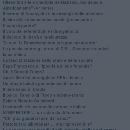
​Hilsenrath e le 9 omotipie tra Nazismo, Sionismo e
Americanismo" (4^ parte)
​Il terrore di Netanyahu e la strategia della tensione
Il mito della democratica Israele (prima parte)
​Finale di partita?
​Il voto del referendum e i due genocidi
Il decreto il-libertà e in-sicurezza
Tu vuo’ fa l’americano con la legge spara-tutto!
La poesia contro gli orrori di CISL, Governo e sionisti
Israele-Salò
​La fascistizzazione dello stato e della società
Papa Francesco e l’ipocrisia al suo funerale?
​Chi è Donald Trump?
App e lista boicottaggio di USA e Israele
​Un rituale Lakota per redimere il mondo
Il terrorismo di Ursula
​Il palco, l’anello di Frodo e scemo-scemo
Esimio filosofo Galimberti
​I mattarelli e le mattarelle europei e italiani
​STRIP IN TRIP … un video da diffondere
"Chi può guidarci fuori dal caos?"
​Portoferraio alluvionata … era imprevedibile?
Le conseguenze mondiali dell’infanzia infelice dei potenti