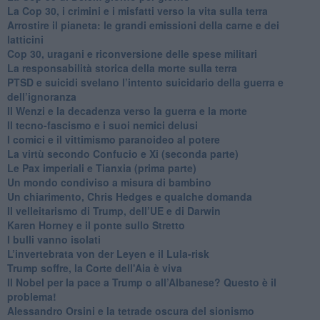
La Cop 30, i crimini e i misfatti verso la vita sulla terra
Arrostire il pianeta: le grandi emissioni della carne e dei
latticini
​Cop 30, uragani e riconversione delle spese militari
La responsabilità storica della morte sulla terra
PTSD e suicidi svelano l’intento suicidario della guerra e
dell’ignoranza
Il Wenzi e la decadenza verso la guerra e la morte
​Il tecno-fascismo e i suoi nemici delusi
​I comici e il vittimismo paranoideo al potere
​La virtù secondo Confucio e Xi (seconda parte)
Le Pax imperiali e Tianxia (prima parte)
Un mondo condiviso a misura di bambino
​Un chiarimento, Chris Hedges e qualche domanda
Il velleitarismo di Trump, dell’UE e di Darwin
​Karen Horney e il ponte sullo Stretto
​I bulli vanno isolati
L’invertebrata von der Leyen e il Lula-risk
Trump soffre, la Corte dell'Aia è viva
​Il Nobel per la pace a Trump o all’Albanese? Questo è il
problema!
​Alessandro Orsini e la tetrade oscura del sionismo