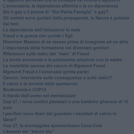
L’erotomania, la dipendenza affettiva e la co-dipendenza
​Dio è gay o il potere di “Dio-Patria-Famiglia” è gay?
​Gli uomini sono guidati dalla propaganda, la Natura è guidata
dai fatti
La dipendenza dall’istituzione fa male
​Freud e la guerra che uccide i figli
​Diventare Maestro di se stesso prima di insegnare ad un altro
L’importanza della formazione nel diventare genitori
Riflessioni sulle radici del “male” di Freud
​La storia ancestrale e la primissima relazione con la madre
​La resistibile ascesa del cancro di Sigmund Freud
Sigmund Freud e l’eutanasia (prima parte)
Cancro: intervenire sulle conseguenze o sulle radici?
​Il calcio e la società dello spettacolo
Biodiversità e COP15
​Il ritardo dell’uomo nel mentalizzare
​Cop 27, i nove confini planetari e una bambina ghanese di 10
anni
​I pacifisti sono liberi dal guardare i mondiali di calcio in
Qatar?
​Cop 27, la sceneggiata sponsorizzata Coca-Cola
​Liberarsi dei “biechi blu”