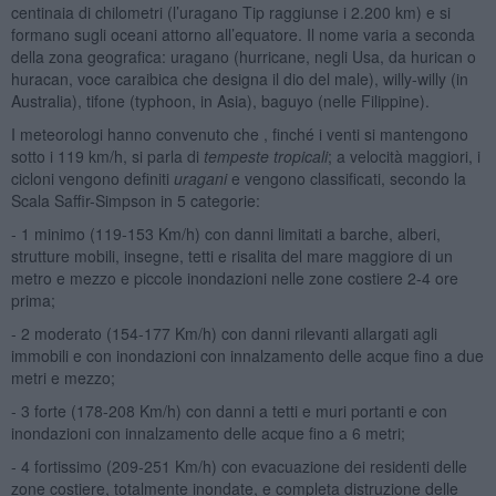
centinaia di chilometri (l’uragano Tip raggiunse i 2.200 km) e si
formano sugli oceani attorno all’equatore. Il nome varia a seconda
della zona geografica: uragano (hurricane, negli Usa, da hurican o
huracan, voce caraibica che designa il dio del male), willy-willy (in
Australia), tifone (typhoon, in Asia), baguyo (nelle Filippine).
I meteorologi hanno convenuto che , finché i venti si mantengono
sotto i 119 km/h, si parla di
tempeste tropicali
; a velocità maggiori, i
cicloni vengono definiti
uragani
e vengono classificati, secondo la
Scala Saffir-Simpson in 5 categorie:
- 1 minimo (119-153 Km/h) con danni limitati a barche, alberi,
strutture mobili, insegne, tetti e risalita del mare maggiore di un
metro e mezzo e piccole inondazioni nelle zone costiere 2-4 ore
prima;
- 2 moderato (154-177 Km/h) con danni rilevanti allargati agli
immobili e con inondazioni con innalzamento delle acque fino a due
metri e mezzo;
- 3 forte (178-208 Km/h) con danni a tetti e muri portanti e con
inondazioni con innalzamento delle acque fino a 6 metri;
- 4 fortissimo (209-251 Km/h) con evacuazione dei residenti delle
zone costiere, totalmente inondate, e completa distruzione delle