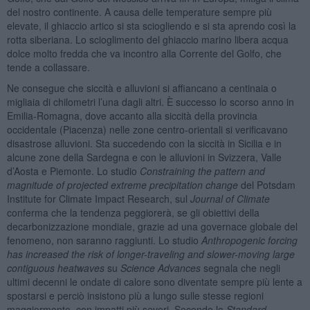
del nostro continente. A causa delle temperature sempre più
elevate, il ghiaccio artico si sta sciogliendo e si sta aprendo così la
rotta siberiana. Lo scioglimento del ghiaccio marino libera acqua
dolce molto fredda che va incontro alla Corrente del Golfo, che
tende a collassare.
Ne consegue che siccità e alluvioni si affiancano a centinaia o
migliaia di chilometri l’una dagli altri. È successo lo scorso anno in
Emilia-Romagna, dove accanto alla siccità della provincia
occidentale (Piacenza) nelle zone centro-orientali si verificavano
disastrose alluvioni. Sta succedendo con la siccità in Sicilia e in
alcune zone della Sardegna e con le alluvioni in Svizzera, Valle
d’Aosta e Piemonte. Lo studio
Constraining the pattern and
magnitude of projected extreme precipitation change
del Potsdam
Institute for Climate Impact Research, sul
Journal of Climate
conferma che la tendenza peggiorerà, se gli obiettivi della
decarbonizzazione mondiale, grazie ad una governace globale del
fenomeno, non saranno raggiunti. Lo studio
Anthropogenic forcing
has increased the risk of longer-traveling and slower-moving large
contiguous heatwaves
su
Science Advances
segnala che negli
ultimi decenni le ondate di calore sono diventate sempre più lente a
spostarsi e perciò insistono più a lungo sulle stesse regioni
maggiormente, con impatti più severi. Secondo lo
Standard