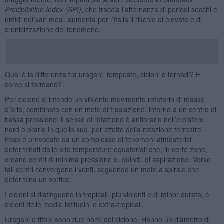
Precipitation Index (SPI)
, che traccia l’alternanza di periodi secchi e
umidi nei vari mesi, aumenta per l’Italia il rischio di elevate e di
cronicizzazione del fenomeno.
Qual è la differenza tra uragani, tempeste, cicloni e tornadi? E
come si formano?
Per ciclone si intende un violento movimento rotatorio di masse
d’aria, combinato con un moto di traslazione, intorno a un centro di
bassa pressione: il senso di rotazione è antiorario nell’emisfero
nord e orario in quello sud, per effetto della rotazione terrestre.
Esso è provocato da un complesso di fenomeni atmosferici
determinati dalle alte temperature equatoriali che, in certe zone,
creano centri di minima pressione e, quindi, di aspirazione. Verso
tali centri convergono i venti, seguendo un moto a spirale che
determina un vortice.
I cicloni si distinguono in tropicali, più violenti e di minor durata, e
cicloni delle medie latitudini o extra-tropicali.
Uragani e tifoni sono due nomi del ciclone. Hanno un diametro di