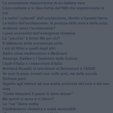
​La venerazione masochistica di un italiano vero
​L’eco-nazismo e le idee-forma dell’800 che sopravvivono in
noi
​Le radici “culturali” dell’ecofascismo, Nordio e Kamala Harris
Le radici dell’ecofascismo: la purezza della terra e della razza
Andiamo verso l’ecofascismo?
I costi economici dell’emergenza climatica
​La “pacchia” è finita! Ma per chi?
​Il fallimento della convivenza civile
​I vizi di Hitler e quelli degli altri
Addio clima mediterraneo e Medicane
​Assange, Galileo e l’Ossimoro della Cultura
​I bulli d’Italia e i masochisti d’Italia
​Bertrand Russell, le televisioni di Berlusconi e l’ADHD
​Se vuoi la pace, investi non nelle armi, ma nella scuola
​Dichiara pace
​Appello agli elettori ad una scelta profonda del voto e del non
voto
"Come sfasciare il paese in sette mosse"
​Ma questi ci sono o ci fanno?
​Le “tua” libera scelta
Cambiamento climatico e realtà sostenibili