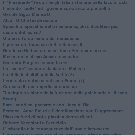
​Il “Presidente” (e con lei gli italiani) ha una bella faccia tosta
​Il mondo “bolle” ed i governi sono ancora più bolliti
​Gentile Sig.ra Marina B
​Alcol, GHB e triade oscura
​Specchio, specchio delle mie brame, chi è il politico più
oscuro del reame?
​Gibran e l’arco marcio del narcisismo
​Il prematuro trapasso di B. e Ramses II
​Non temo Berlusconi in sé, temo Berlusconi in me
​Mie risposte al mio Amico-psichiatra
​Secondo Porges e secondo me
​La “mente” secondo Jackson e McLean
La difficile dicibilità della Verità (2)
​Lettera da un Amico sul caso Seung (1)
​Cronaca di una tragedia annunciata
"​La doppia visione della funzione della psichiatria e “il caso
Seung”
​Fare i conti col passato e con l’idea di Dio
​Ferenczi, Anna Freud e l’identificazione con l’aggresssore
Plastica fuori di noi e plastica dentro di noi
​Roberto Vecchioni e l’ecocidio
​L’imbroglio e le conseguenze dell’uranio impoverito
​Il rapporto perverso che si sviluppa tra vittima e aguzzino