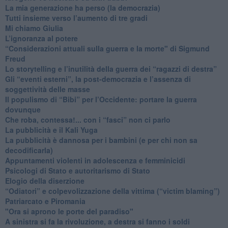
​La mia generazione ha perso (la democrazia)
​Tutti insieme verso l’aumento di tre gradi
Mi chiamo Giulia
L’ignoranza al potere
​“Considerazioni attuali sulla guerra e la morte" di Sigmund
Freud
​Lo storytelling e l’inutilità della guerra dei “ragazzi di destra”
​Gli “eventi esterni”, la post-democrazia e l’assenza di
soggettività delle masse
​Il populismo di “Bibi” per l’Occidente: portare la guerra
dovunque
​Che roba, contessa!... con i “fasci” non ci parlo
La pubblicità e il Kali Yuga
​La pubblicità è dannosa per i bambini (e per chi non sa
decodificarla)
​Appuntamenti violenti in adolescenza e femminicidi
​Psicologi di Stato e autoritarismo di Stato
Elogio della diserzione
“Odiatori” e colpevolizzazione della vittima (“victim blaming”)
​Patriarcato e Piromania
"Ora si aprono le porte del paradiso"
​A sinistra si fa la rivoluzione, a destra si fanno i soldi