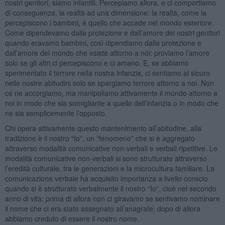
nostri genitori, siamo infantili. Percepiamo allora, e ci comportiamo
di conseguenza, la realtà ad una dimensione: la realtà, come la
percepiscono i bambini, è quello che accade nel mondo esteriore.
Come dipendevamo dalla protezione e dall’amore dei nostri genitori
quando eravamo bambini, così dipendiamo dalla protezione e
dall’amore del mondo che esiste attorno a noi: proviamo l’amore
solo se gli altri ci percepiscono e ci amano. E, se abbiamo
sperimentato il terrore nella nostra infanzia, ci sentiamo al sicuro
nelle nostre abitudini solo se spargiamo terrore attorno a noi. Non
ce ne accorgiamo, ma manipoliamo attivamente il mondo attorno a
noi in modo che sia somigliante a quello dell’infanzia o in modo che
ne sia semplicemente l’opposto.
Chi opera attivamente questo mantenimento all’abitudine, alla
tradizione è il nostro “Io”, un “fenomeno” che si è aggregato
attraverso modalità comunicative non-verbali e verbali ripetitive. Le
modalità comunicative non-verbali si sono strutturate attraverso
l’eredità culturale, tra le generazioni e la microcultura familiare. La
comunicazione verbale ha acquisito importanza a livello conscio
quando si è strutturato verbalmente il nostro “Io”, cioè nel secondo
anno di vita: prima di allora non ci giravamo se sentivamo nominare
il nome che ci era stato assegnato all’anagrafe; dopo di allora
abbiamo creduto di essere il nostro nome.