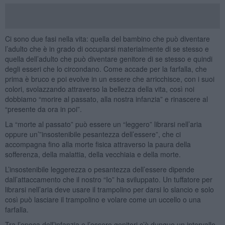
Ci sono due fasi nella vita: quella del bambino che può diventare
l’adulto che è in grado di occuparsi materialmente di se stesso e
quella dell’adulto che può diventare genitore di se stesso e quindi
degli esseri che lo circondano. Come accade per la farfalla, che
prima è bruco e poi evolve in un essere che arricchisce, con i suoi
colori, svolazzando attraverso la bellezza della vita, così noi
dobbiamo “morire al passato, alla nostra infanzia” e rinascere al
“presente da ora in poi”.
La “morte al passato” può essere un “leggero” librarsi nell’aria
oppure un’”insostenibile pesantezza dell’essere”, che ci
accompagna fino alla morte fisica attraverso la paura della
sofferenza, della malattia, della vecchiaia e della morte.
L’insostenibile leggerezza o pesantezza dell’essere dipende
dall’attaccamento che il nostro “Io” ha sviluppato. Un tuffatore per
librarsi nell’aria deve usare il trampolino per darsi lo slancio e solo
così può lasciare il trampolino e volare come un uccello o una
farfalla.
Tra l’epoca dell’infanzia e l’essere genitori c’è dunque un intervallo