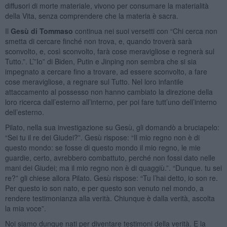
diffusori di morte materiale, vivono per consumare la materialità
della Vita, senza comprendere che la materia è sacra.
Il
Gesù di Tommaso
continua nei suoi versetti con “Chi cerca non
smetta di cercare finché non trova, e, quando troverà sarà
sconvolto, e, così sconvolto, farà cose meravigliose e regnerà sul
Tutto.”. L’”Io” di Biden, Putin e Jinping non sembra che si sia
impegnato a cercare fino a trovare, ad essere sconvolto, a fare
cose meravigliose, a regnare sul Tutto. Nel loro infantile
attaccamento al possesso non hanno cambiato la direzione della
loro ricerca dall’esterno all’interno, per poi fare tutt’uno dell’interno
dell’esterno.
Pilato, nella sua investigazione su Gesù, gli domandò a bruciapelo:
“Sei tu il re dei Giudei?”. Gesù rispose: “Il mio regno non è di
questo mondo: se fosse di questo mondo il mio regno, le mie
guardie, certo, avrebbero combattuto, perché non fossi dato nelle
mani dei Giudei; ma il mio regno non è di quaggiù.”. “Dunque. tu sei
re?” gli chiese allora Pilato. Gesù rispose: “Tu l’hai detto, io son re.
Per questo io son nato, e per questo son venuto nel mondo, a
rendere testimonianza alla verità. Chiunque è dalla verità, ascolta
la mia voce”.
Noi siamo dunque nati per diventare testimoni della verità. E la