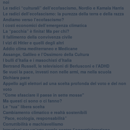
noi
​Le radici “culturali” dell’ecofascismo, Nordio e Kamala Harris
Le radici dell’ecofascismo: la purezza della terra e della razza
Andiamo verso l’ecofascismo?
I costi economici dell’emergenza climatica
​La “pacchia” è finita! Ma per chi?
​Il fallimento della convivenza civile
​I vizi di Hitler e quelli degli altri
Addio clima mediterraneo e Medicane
​Assange, Galileo e l’Ossimoro della Cultura
​I bulli d’Italia e i masochisti d’Italia
​Bertrand Russell, le televisioni di Berlusconi e l’ADHD
​Se vuoi la pace, investi non nelle armi, ma nella scuola
​Dichiara pace
​Appello agli elettori ad una scelta profonda del voto e del non
voto
"Come sfasciare il paese in sette mosse"
​Ma questi ci sono o ci fanno?
​Le “tua” libera scelta
Cambiamento climatico e realtà sostenibili
“Pace, ecologia, responsabilità”
​Corruttibilità e machiavellismo
Istruzioni per un’arte corale contro l’oggettivizzazione