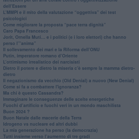
dell’Essere
​L’MMPI e il mito della valutazione “oggettiva” dei test
psicologici
Come migliorare la proposta “pace terra dignità”
Caro Papa Francesco
​Jorit, Ornella Muti… e i politici (e i loro elettori) che hanno
perso l’”anima”
​Il sollevamento dei mari e la Riforma dell’ONU
Putin, imperatore romano d’Oriente
​L’ottimismo irrealistico dei narcisisti
​Dietro il potere e dietro la miseria c’è sempre la mamma dietro-
dietro
Il negazionismo da vecchio (Old Denial) a nuovo (New Denial)
Come si fa a combattere l'ignoranza?
Ma chi è questo Cassandra?
Immaginare le conseguenze delle scelte energetiche
​Fuochi d’artificio e fuochi veri in un mondo maschilista
Buon 2024 ?
​Buon Natale dalle macerie della Terra
​Idrogeno vs nucleare ed altri dubbi
​La mia generazione ha perso (la democrazia)
​Tutti insieme verso l’aumento di tre gradi