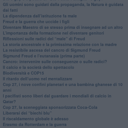
​Gli uomini sono guidati dalla propaganda, la Natura è guidata
dai fatti
La dipendenza dall’istituzione fa male
​Freud e la guerra che uccide i figli
​Diventare Maestro di se stesso prima di insegnare ad un altro
L’importanza della formazione nel diventare genitori
Riflessioni sulle radici del “male” di Freud
​La storia ancestrale e la primissima relazione con la madre
​La resistibile ascesa del cancro di Sigmund Freud
Sigmund Freud e l’eutanasia (prima parte)
Cancro: intervenire sulle conseguenze o sulle radici?
​Il calcio e la società dello spettacolo
Biodiversità e COP15
​Il ritardo dell’uomo nel mentalizzare
​Cop 27, i nove confini planetari e una bambina ghanese di 10
anni
​I pacifisti sono liberi dal guardare i mondiali di calcio in
Qatar?
​Cop 27, la sceneggiata sponsorizzata Coca-Cola
​Liberarsi dei “biechi blu”
Il riscaldamento globale è adesso
​Erasmo da Rotterdam e la guerra