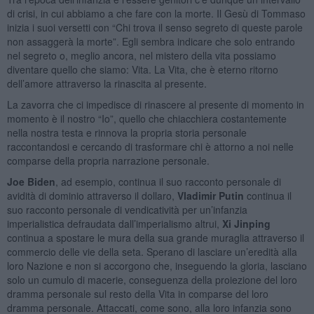
di crisi, in cui abbiamo a che fare con la morte. Il Gesù di Tommaso
inizia i suoi versetti con “Chi trova il senso segreto di queste parole
non assaggerà la morte”. Egli sembra indicare che solo entrando
nel segreto o, meglio ancora, nel mistero della vita possiamo
diventare quello che siamo: Vita. La Vita, che è eterno ritorno
dell’amore attraverso la rinascita al presente.
La zavorra che ci impedisce di rinascere al presente di momento in
momento è il nostro “Io”, quello che chiacchiera costantemente
nella nostra testa e rinnova la propria storia personale
raccontandosi e cercando di trasformare chi è attorno a noi nelle
comparse della propria narrazione personale.
Joe Biden
, ad esempio, continua il suo racconto personale di
avidità di dominio attraverso il dollaro,
Vladimir Putin
continua il
suo racconto personale di vendicatività per un’infanzia
imperialistica defraudata dall’imperialismo altrui,
Xi Jinping
continua a spostare le mura della sua grande muraglia attraverso il
commercio delle vie della seta. Sperano di lasciare un’eredità alla
loro Nazione e non si accorgono che, inseguendo la gloria, lasciano
solo un cumulo di macerie, conseguenza della proiezione del loro
dramma personale sul resto della Vita in comparse del loro
dramma personale. Attaccati, come sono, alla loro infanzia sono