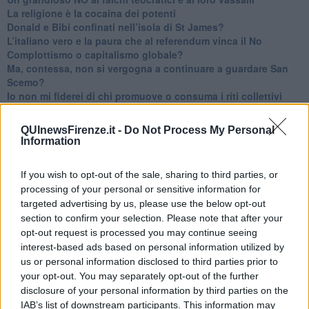
La religione è la cocaina dei potenti
Donald e Bibi confinati nell’isola di St James?
L’italiano vero e la paura che al referendum vinca il No
​Complottismo o capitalismo globale?
​Ma, contessa, non si vergogna a continuare a guardare San
Scemo?
​Io non mi fiderei di chi promuove o consuma i riti collettivi
Esportazioni Usa: da democrazia a guerra civile
​I vestiti nuovi degli imperatori baltici
QUInewsFirenze.it -
Do Not Process My Personal
​Pupazzi!
Information
​Il Wild West di Trump
​La depressione infantile di Roger Waters e la propaganda di
If you wish to opt-out of the sale, sharing to third parties, or
guerra"
processing of your personal or sensitive information for
​La disinformazione climatica veicolata dai media
targeted advertising by us, please use the below opt-out
Senza una Retta Visione l’Uomo è un automa
section to confirm your selection. Please note that after your
​La propaganda bellica nostrana vs l’hasbarà dei sionisti
​La cleptocrazia e lo studio sociologico della propaganda di
opt-out request is processed you may continue seeing
guerra
interest-based ads based on personal information utilized by
​Uccidere per gioco: il cacciatore e chi vuole armarsi
us or personal information disclosed to third parties prior to
​La Cop 30 di Belem giorno per giorno
your opt-out. You may separately opt-out of the further
La Cop 30, i crimini e i misfatti verso la vita sulla terra
disclosure of your personal information by third parties on the
Arrostire il pianeta: le grandi emissioni della carne e dei
IAB’s list of downstream participants. This information may