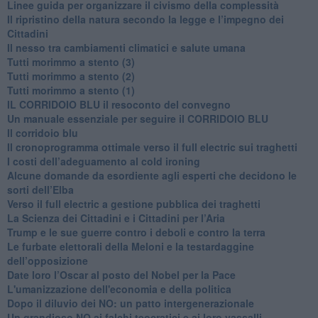
​Linee guida per organizzare il civismo della complessità
​Il ripristino della natura secondo la legge e l’impegno dei
Cittadini
Il nesso tra cambiamenti climatici e salute umana
Tutti morimmo a stento (3)
Tutti morimmo a stento (2)
​Tutti morimmo a stento (1)
IL CORRIDOIO BLU il resoconto del convegno
Un manuale essenziale per seguire il CORRIDOIO BLU
Il corridoio blu
​Il cronoprogramma ottimale verso il full electric sui traghetti
​I costi dell’adeguamento al cold ironing
Alcune domande da esordiente agli esperti che decidono le
sorti dell’Elba
Verso il full electric a gestione pubblica dei traghetti​
​La Scienza dei Cittadini e i Cittadini per l’Aria
Trump e le sue guerre contro i deboli e contro la terra
​Le furbate elettorali della Meloni e la testardaggine
dell’opposizione
​Date loro l’Oscar al posto del Nobel per la Pace
L'umanizzazione dell'economia e della politica
​Dopo il diluvio dei NO: un patto intergenerazionale
​Un grandioso NO ai falchi teocratici e ai loro vassalli