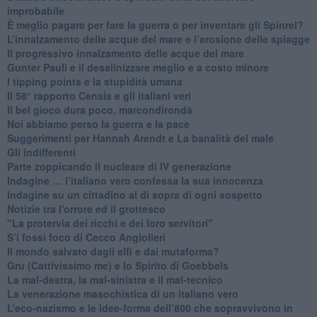
improbabile
È meglio pagare per fare la guerra o per inventare gli Spinrel?
​L’innalzamento delle acque del mare e l’erosione delle spiagge
​Il progressivo innalzamento delle acque del mare
​Gunter Pauli e il desalinizzare meglio e a costo minore
I tipping points e la stupidità umana
​Il 58° rapporto Censis e gli italiani veri
​Il bel gioco dura poco, marcondirondà
Noi abbiamo perso la guerra e la pace
Suggerimenti per Hannah Arendt e La banalità del male
​Gli indifferenti
Parte zoppicando il nucleare di IV generazione
​Indagine … l’italiano vero confessa la sua innocenza
Indagine su un cittadino al di sopra di ogni sospetto
Notizie tra l'orrore ed il grottesco
"La protervia dei ricchi e dei loro servitori"
S’i fossi foco di Cecco Angiolieri
​Il mondo salvato dagli elfi e dai mutaforma?
Gru (Cattivissimo me) e lo Spirito di Goebbels
​La mal-destra, la mal-sinistra e il mal-tecnico
​La venerazione masochistica di un italiano vero
​L’eco-nazismo e le idee-forma dell’800 che sopravvivono in