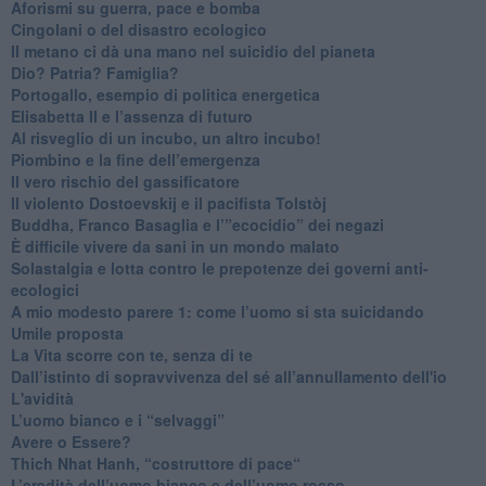
​Aforismi su guerra, pace e bomba
Cingolani o del disastro ecologico
​Il metano ci dà una mano nel suicidio del pianeta
​Dio? Patria? Famiglia?
Portogallo, esempio di politica energetica
​Elisabetta II e l’assenza di futuro
Al risveglio di un incubo, un altro incubo!
​Piombino e la fine dell’emergenza
​Il vero rischio del gassificatore
​Il violento Dostoevskij e il pacifista Tolstòj
​Buddha, Franco Basaglia e l’”ecocidio” dei negazi
​È difficile vivere da sani in un mondo malato
Solastalgia e lotta contro le prepotenze dei governi anti-
ecologici
​A mio modesto parere 1: come l’uomo si sta suicidando
​Umile proposta
​La Vita scorre con te, senza di te
​Dall’istinto di sopravvivenza del sé all’annullamento dell'io
L'avidità
​L’uomo bianco e i “selvaggi”
​Avere o Essere?
​Thich Nhat Hanh, “costruttore di pace“
​L’eredità dell’uomo bianco e dell’uomo rosso