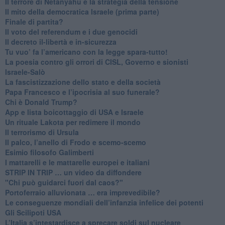
​Il terrore di Netanyahu e la strategia della tensione
Il mito della democratica Israele (prima parte)
​Finale di partita?
​Il voto del referendum e i due genocidi
Il decreto il-libertà e in-sicurezza
Tu vuo’ fa l’americano con la legge spara-tutto!
La poesia contro gli orrori di CISL, Governo e sionisti
Israele-Salò
​La fascistizzazione dello stato e della società
Papa Francesco e l’ipocrisia al suo funerale?
​Chi è Donald Trump?
App e lista boicottaggio di USA e Israele
​Un rituale Lakota per redimere il mondo
Il terrorismo di Ursula
​Il palco, l’anello di Frodo e scemo-scemo
Esimio filosofo Galimberti
​I mattarelli e le mattarelle europei e italiani
​STRIP IN TRIP … un video da diffondere
"Chi può guidarci fuori dal caos?"
​Portoferraio alluvionata … era imprevedibile?
Le conseguenze mondiali dell’infanzia infelice dei potenti
​Gli Scilipoti USA
L’Italia s’intestardisce a sprecare soldi sul nucleare