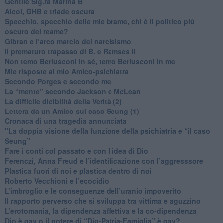
​Gentile Sig.ra Marina B
​Alcol, GHB e triade oscura
​Specchio, specchio delle mie brame, chi è il politico più
oscuro del reame?
​Gibran e l’arco marcio del narcisismo
​Il prematuro trapasso di B. e Ramses II
​Non temo Berlusconi in sé, temo Berlusconi in me
​Mie risposte al mio Amico-psichiatra
​Secondo Porges e secondo me
​La “mente” secondo Jackson e McLean
La difficile dicibilità della Verità (2)
​Lettera da un Amico sul caso Seung (1)
​Cronaca di una tragedia annunciata
"​La doppia visione della funzione della psichiatria e “il caso
Seung”
​Fare i conti col passato e con l’idea di Dio
​Ferenczi, Anna Freud e l’identificazione con l’aggresssore
Plastica fuori di noi e plastica dentro di noi
​Roberto Vecchioni e l’ecocidio
​L’imbroglio e le conseguenze dell’uranio impoverito
​Il rapporto perverso che si sviluppa tra vittima e aguzzino
L’erotomania, la dipendenza affettiva e la co-dipendenza
​Dio è gay o il potere di “Dio-Patria-Famiglia” è gay?