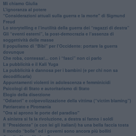
Mi chiamo Giulia
L’ignoranza al potere
​“Considerazioni attuali sulla guerra e la morte" di Sigmund
Freud
​Lo storytelling e l’inutilità della guerra dei “ragazzi di destra”
​Gli “eventi esterni”, la post-democrazia e l’assenza di
soggettività delle masse
​Il populismo di “Bibi” per l’Occidente: portare la guerra
dovunque
​Che roba, contessa!... con i “fasci” non ci parlo
La pubblicità e il Kali Yuga
​La pubblicità è dannosa per i bambini (e per chi non sa
decodificarla)
​Appuntamenti violenti in adolescenza e femminicidi
​Psicologi di Stato e autoritarismo di Stato
Elogio della diserzione
“Odiatori” e colpevolizzazione della vittima (“victim blaming”)
​Patriarcato e Piromania
"Ora si aprono le porte del paradiso"
​A sinistra si fa la rivoluzione, a destra si fanno i soldi
​Il “Presidente” (e con lei gli italiani) ha una bella faccia tosta
​Il mondo “bolle” ed i governi sono ancora più bolliti