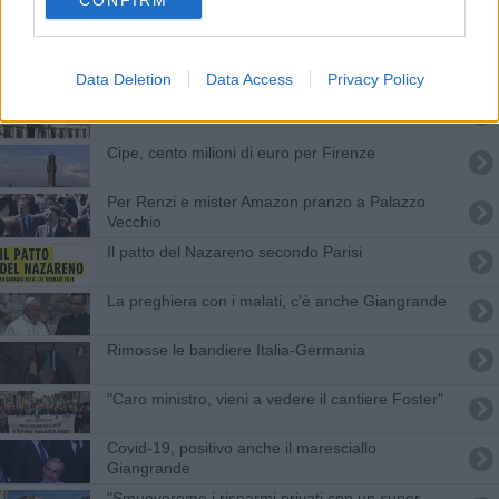
CONFIRM
Biagiotti, è sfiducia, Sesto commissariata
Il nuovo anno degli allievi marescialli
Data Deletion
Data Access
Privacy Policy
Dalla Normale a Roma per studiare il jihadismo
Cipe, cento milioni di euro per Firenze
Per Renzi e mister Amazon pranzo a Palazzo
Vecchio
Il patto del Nazareno secondo Parisi
La preghiera con i malati, c'è anche Giangrande
Rimosse le bandiere Italia-Germania
"Caro ministro, vieni a vedere il cantiere Foster"
Covid-19, positivo anche il maresciallo
Giangrande
"Smuoveremo i risparmi privati con un super