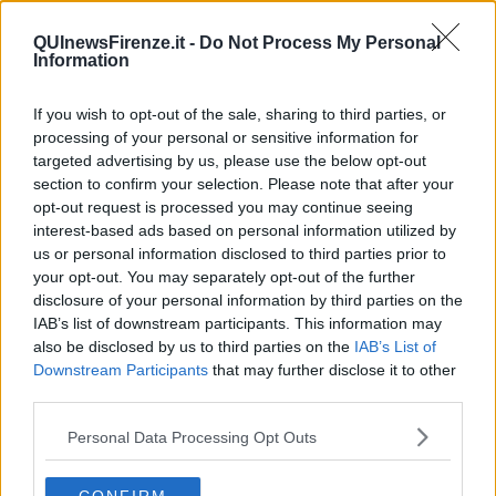
Un'attrice toscana vince il Premio Matteotti
QUInewsFirenze.it -
Do Not Process My Personal
Information
Leopolda elettorale anticipata a Settembre
Tre mesi a prezzi bassi, firmato il Patto anti
If you wish to opt-out of the sale, sharing to third parties, or
inflazione
processing of your personal or sensitive information for
Il battesimo della scuola Marescialli
targeted advertising by us, please use the below opt-out
section to confirm your selection. Please note that after your
opt-out request is processed you may continue seeing
Arrivano i soldi del patto per Firenze
interest-based ads based on personal information utilized by
us or personal information disclosed to third parties prior to
“Basta con i mille giorni, ora proposte concrete”
your opt-out. You may separately opt-out of the further
disclosure of your personal information by third parties on the
Patto romano per le periferie di Firenze e Prato
IAB’s list of downstream participants. This information may
also be disclosed by us to third parties on the
IAB’s List of
Referendum, il No stravince sul Sì
Downstream Participants
that may further disclose it to other
third parties.
Renzi, lo sceicco e la statua censurata
Personal Data Processing Opt Outs
"Caro Matteo, dagli amici ti guardi Iddio..."