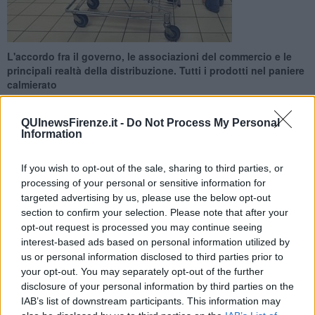
L'accordo fra il governo, le associazioni del commercio e le
principali realtà della distribuzione. Tutti i prodotti nel paniere
calmierato
QUInewsFirenze.it -
Do Not Process My Personal
Information
If you wish to opt-out of the sale, sharing to third parties, or
Un paniere carico di pasta e riso, carne, sale e zucchero, latte e
processing of your personal or sensitive information for
uova, passata di pomodoro, farina, cereali ma anche saponi e
targeted advertising by us, please use the below opt-out
pannolini per bambini oltre a farmaci di largo consumo: sono i
section to confirm your selection. Please note that after your
prodotti inseriti nel paniere oggetto del patto anti inflazione.
opt-out request is processed you may continue seeing
interest-based ads based on personal information utilized by
Da domenica 1 Ottobre per tre mesi, dunque periodo natalizio
incluso, questi prodotti saranno in vendita a prezzo ribassato del
us or personal information disclosed to third parties prior to
10% o comunque calmierato. Saranno riconoscibili da un bollino
your opt-out. You may separately opt-out of the further
tricolore.
disclosure of your personal information by third parties on the
IAB’s list of downstream participants. This information may