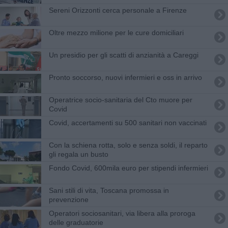
Sereni Orizzonti cerca personale a Firenze
Oltre mezzo milione per le cure domiciliari
Un presidio per gli scatti di anzianità a Careggi
Pronto soccorso, nuovi infermieri e oss in arrivo
Operatrice socio-sanitaria del Cto muore per
Covid
Covid, accertamenti su 500 sanitari non vaccinati
Con la schiena rotta, solo e senza soldi, il reparto
gli regala un busto
Fondo Covid, 600mila euro per stipendi infermieri
Sani stili di vita, Toscana promossa in
prevenzione
Operatori sociosanitari, via libera alla proroga
delle graduatorie