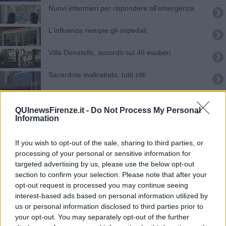
Nuovi infermieri per rispondere all'emergenza
L'influenza riempie gli ospedali
Villa Donatello, accordo sui 46 esuberi
Sacerdote maltrattato, tutti zitti
Piano di aiuti per 400 anziani non autosufficienti
QUInewsFirenze.it -
Do Not Process My Personal
Information
Al Santa Maria Nuova le sale operatorie del futuro
Un riconoscimento per il personale ospedaliero
If you wish to opt-out of the sale, sharing to third parties, or
processing of your personal or sensitive information for
Firenze celebra gli infermieri ricordando Florence
targeted advertising by us, please use the below opt-out
section to confirm your selection. Please note that after your
opt-out request is processed you may continue seeing
Vaccinati i primi ospiti della rsa Montedomini
interest-based ads based on personal information utilized by
us or personal information disclosed to third parties prior to
Il porta a porta sfugge di mano e sale la protesta
your opt-out. You may separately opt-out of the further