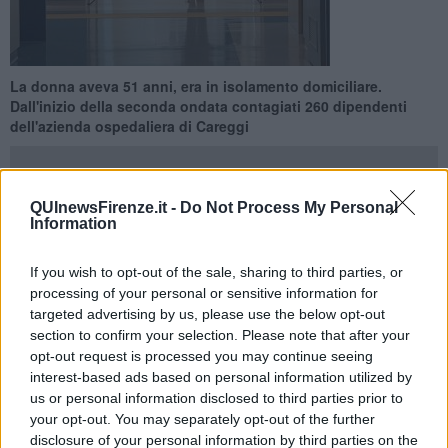
La donna aveva 51 anni, era in isolamento domiciliare.
Dall'inizio della seconda ondata contagiati 260 dipendenti
dell'azienda ospedaliera di Careggi
QUInewsFirenze.it -
Do Not Process My Personal
Information
FIRENZE —
Un'operatrice socio-sanitaria in servizio presso il
reparto di traumatologia del Cto dell'azienda ospedaliero-
If you wish to opt-out of the sale, sharing to third parties, or
universitaria di Careggi è morta dopo aver contratto l'infezione da
processing of your personal or sensitive information for
SarsCov2.
targeted advertising by us, please use the below opt-out
section to confirm your selection. Please note that after your
La donna aveva 51 anni e si trovava in isolamento nella sua
opt-out request is processed you may continue seeing
abitazione, con i medici che la seguivano a distanza. Il decesso è
interest-based ads based on personal information utilized by
avvenuto il 30 Novembre scorso dopo un rapido peggiornamento
us or personal information disclosed to third parties prior to
delle sue condizioni.
your opt-out. You may separately opt-out of the further
disclosure of your personal information by third parties on the