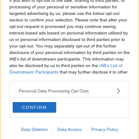
If you wish to opt-out of the sale, sharing to third parties, or
Il gesso salva i pazienti dalla chirurgia
processing of your personal or sensitive information for
targeted advertising by us, please use the below opt-out
Operatrice socio-sanitaria del Cto muore per
section to confirm your selection. Please note that after your
Covid
opt-out request is processed you may continue seeing
interest-based ads based on personal information utilized by
Dal Meyer ad Abu Dhabi per curare bimbi feriti
dalla guerra
us or personal information disclosed to third parties prior to
your opt-out. You may separately opt-out of the further
Operata con la realtà virtuale e dimessa in 24 ore
disclosure of your personal information by third parties on the
IAB’s list of downstream participants. This information may
I migliori chirurghi della mano riuniti a Firenze
also be disclosed by us to third parties on the
IAB’s List of
Downstream Participants
that may further disclose it to other
Chirurgia ortopedica oncologica, Beltrami al
third parties.
Meyer
Annunziata nuovo hub per infezioni osteoarticolari
Personal Data Processing Opt Outs
A 105 anni si opera al femore per la seconda
CONFIRM
volta
Ventilatori dono ai neonati in terapia intensiva
Data Deletion
Data Access
Privacy Policy
Operazioni il sabato per ridurre le liste d'attesa