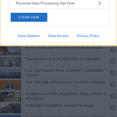
Taxi fiorentini in sciopero
Personal Data Processing Opt Outs
Cobas in piazza contro la "Buona scuola"
CONFIRM
Straordinari gratis per i lavoratori dei ministeri
Data Deletion
Data Access
Privacy Policy
Commissione d'inchiesta Forteto, ok del Senato
Nuovo centro sportivo viola mostrato ai cittadini
"Ripristiniamo le forze dell'ordine in ospedale"
E se ogni frazione fosse un borgo? L'idea della
Toscana
Una ‘Giornata dell’economia’ con Carlo Cottarelli
"Vogliamo lo scivolo più grande", baby protesta in
area giochi
Le famiglie arcobaleno suonano la sveglia
La cannabis terapeutica sarà prodotta a Firenze