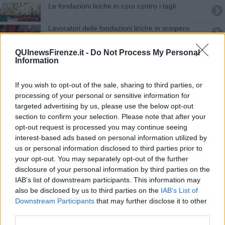
Le fondazioni liriche in coro contro i tagli
Lavoratori delle fondazioni liriche in sciopero
Il rinascimento metropolitano della piana
QUInewsFirenze.it -
Do Not Process My Personal
Information
Giornata fiorentina per il premier Renzi
If you wish to opt-out of the sale, sharing to third parties, or
Sicurezza, i sindaci vogliono più poteri
processing of your personal or sensitive information for
targeted advertising by us, please use the below opt-out
section to confirm your selection. Please note that after your
A Firenze la giunta provinciale lavora gratis
opt-out request is processed you may continue seeing
interest-based ads based on personal information utilized by
Agli Uffizi la bozza di un'opera perduta negli Usa
us or personal information disclosed to third parties prior to
your opt-out. You may separately opt-out of the further
Cemento, rifiuti e animali nella morsa delle
disclosure of your personal information by third parties on the
ecomafie
IAB’s list of downstream participants. This information may
Emergenza caldo, Sollicciano è un alto forno
also be disclosed by us to third parties on the
IAB’s List of
Downstream Participants
that may further disclose it to other
Il tribunale nel pantano delle crisi aziendali
third parties.