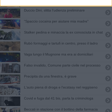
Duccio Dini, slitta l'udienza preliminare
"Spaccio cocaina per aiutare mia madre"
Stalker pedina e minaccia la ex conosciuta in chat
Rubò formaggi e tartufi in centro, preso il ladro
Vaga lungo il Mugnone ma era ai domiciliari
Falso invalido, Comune parte civile nel processo
Precipita da una finestra, è grave
L'auto piena di droga e l'ecstasy nel reggiseno
Covid e fuga dal 41 bis, parla la criminologa
Beccati in stazione con il bottino della farmacia