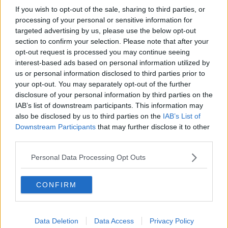
Opere Av, arrestato il presidente di Condotte
If you wish to opt-out of the sale, sharing to third parties, or
processing of your personal or sensitive information for
Comprata per 50mila euro e ridotta in schiavitù
targeted advertising by us, please use the below opt-out
section to confirm your selection. Please note that after your
Investe con l'auto il presunto amante della moglie
opt-out request is processed you may continue seeing
interest-based ads based on personal information utilized by
Pedofilia, ai domiciliari l'assistente sociale
us or personal information disclosed to third parties prior to
your opt-out. You may separately opt-out of the further
Sacerdote sorpreso a molestare una bambina
disclosure of your personal information by third parties on the
IAB’s list of downstream participants. This information may
Scoperte due banche abusive in pieno centro
also be disclosed by us to third parties on the
IAB’s List of
Downstream Participants
that may further disclose it to other
Tiziano Renzi su Facebook, "La verità verrà fuori"
third parties.
Personal Data Processing Opt Outs
Arresto genitori di Renzi, quindici indagati
Genitori Renzi, fissato l'interrogatorio
CONFIRM
Genitori Renzi, revocati gli arresti domiciliari
Data Deletion
Data Access
Privacy Policy
Entra ed esce da casa ma è ai domiciliari