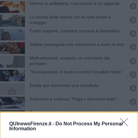
Inferno in pelletteria, il piromane è un vigilante
La banda delle rapine con le auto prese a
noleggio
Tratta migranti, complice toscana ai domiciliari
Stalker perseguita una minorenne a suon di sms
Maltrattamenti, sospeso un volontario dei
pompieri
"Si accanivano in branco contro l'invalido totale"
Evade per incontrare una prostituta
Estorsioni e violenza "Paga o bruciamo tutto"
Tangenti, ai domiciliari altri due imprenditori
QUInewsFirenze.it -
Do Not Process My Personal
Spacciava marijuana a minorenni, arrestato
Information