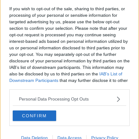
Quel bauletto con 11 chili di hashish
If you wish to opt-out of the sale, sharing to third parties, or
Sei chili di hashish nei succhi di frutta
processing of your personal or sensitive information for
targeted advertising by us, please use the below opt-out
section to confirm your selection. Please note that after your
Ingerì 109 ovuli di droga, scatta il carcere
opt-out request is processed you may continue seeing
interest-based ads based on personal information utilized by
Sotto i vestiti il carico di marijuana
us or personal information disclosed to third parties prior to
your opt-out. You may separately opt-out of the further
Preso con l'eroina gialla, la droga killer
disclosure of your personal information by third parties on the
IAB’s list of downstream participants. This information may
Scende dall'aereo con 65 ovuli di coca in pancia
also be disclosed by us to third parties on the
IAB’s List of
Downstream Participants
that may further disclose it to other
Vende ovuli di coca nel parcheggio dello spaccio
third parties.
In un appartamento la base dello spaccio di
Personal Data Processing Opt Outs
eroina
La droga ben nascosta tra i vestiti
CONFIRM
La radiografia smaschera i corrieri della droga
Data Deletion
Data Access
Privacy Policy
Forza un posto di blocco e scappa nelle fogne