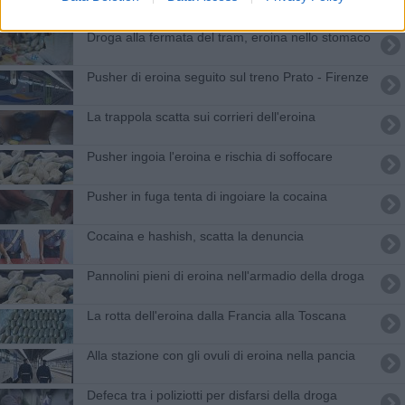
Droga alla fermata del tram, eroina nello stomaco
Pusher di eroina seguito sul treno Prato - Firenze
La trappola scatta sui corrieri dell'eroina
​Pusher ingoia l'eroina e rischia di soffocare
Pusher in fuga tenta di ingoiare la cocaina
Cocaina e hashish, scatta la denuncia
Pannolini pieni di eroina nell'armadio della droga
La rotta dell'eroina dalla Francia alla Toscana
Alla stazione con gli ovuli di eroina nella pancia
Defeca tra i poliziotti per disfarsi della droga