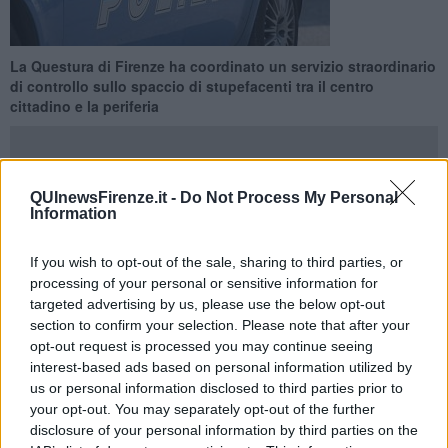
La Questura di Firenze ha coordinato un servizio straordinario
di controllo sullo spaccio di stupefacenti tra il centro
cittadino e la periferia
QUInewsFirenze.it -
Do Not Process My Personal
Information
FIRENZE —
Un giovane straniero è stato fermato all'interno di un
circolo di Firenze con alcuni ovuli di cocaina nelle tasche del
If you wish to opt-out of the sale, sharing to third parties, or
giubbotto. L'episodio risale al pomeriggio di ieri quando gli agenti
processing of your personal or sensitive information for
della polizia in servizio nella zona di Careggi hanno denunciato per
targeted advertising by us, please use the below opt-out
detenzione ai fini di spaccio di sostanza stupefacente un 26enne
section to confirm your selection. Please note that after your
marocchino sorpreso nei pressi di un circolo con cinque ovuli di
opt-out request is processed you may continue seeing
cocaina nella tasca del giubbotto.
interest-based ads based on personal information utilized by
Sono state oltre 50 le persone identificate, una è stata arrestata e
us or personal information disclosed to third parties prior to
cinque denunciate durante il servizio straordinario di controllo del
your opt-out. You may separately opt-out of the further
territorio effettuato dalla Questura di Firenze tra il centro e la
disclosure of your personal information by third parties on the
periferia cittadina.