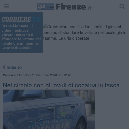
Crans Montana, il
video inedito: i
giovani cercano di
sfondare le vetrate del
locale già in fiamme.
Le urla disperate
Indietro
,
Mercoledì
ore 12:48
Cronaca
15 Gennaio 2020
Nel circolo con gli ovuli di cocaina in tasca