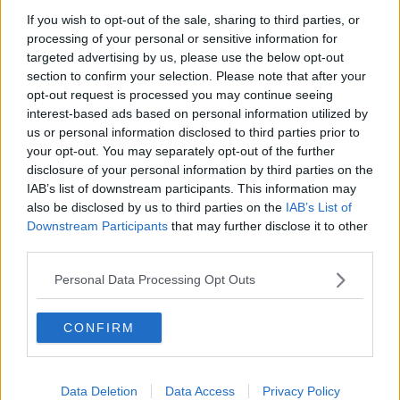
Menarini apre un nuovo stabilimento in Toscana
If you wish to opt-out of the sale, sharing to third parties, or
processing of your personal or sensitive information for
Corrieri Amazon protestano contro le ferie forzate
targeted advertising by us, please use the below opt-out
section to confirm your selection. Please note that after your
Escluso dalle Regionali, Salvini ricorre al Tar
opt-out request is processed you may continue seeing
interest-based ads based on personal information utilized by
Torna la marcia dei ristoratori contro le chiusure
us or personal information disclosed to third parties prior to
your opt-out. You may separately opt-out of the further
Un orto sull'Arno alla terrazza della Croce Rossa
disclosure of your personal information by third parties on the
IAB’s list of downstream participants. This information may
​Sicurezza sul lavoro, flash mob "Fermiamo
also be disclosed by us to third parties on the
IAB’s List of
strage"
Downstream Participants
that may further disclose it to other
Gkn, Nardella: "Cose mai viste, Governo si attivi"
third parties.
Personal Data Processing Opt Outs
No vax aggrediscono volontario della Misericordia
Colture al gelo, agricoltura in allarme
CONFIRM
Lavoro in campagna, 1,6 milioni per la
formazione
Data Deletion
Data Access
Privacy Policy
Salasso pasta e pane, ecco le città più care