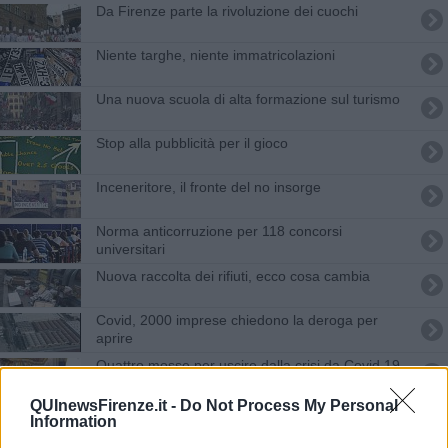
Da Firenze parte la rivoluzione dei cuochi
Niente targhe, niente immatricolazioni
Una nuova scuola di alta formazione sul turismo
Stop alla pubblicità per il gioco
Inceneritore, il fronte del no insorge
Norma anticorruzione per 118 concorsi
universitari
Nuova raccolta dei rifiuti, ecco cosa cambia
Covid, 2000 imprese chiedono la deroga per
aprire
Quattro mosse per uscire dalla crisi da Covid 19
QUInewsFirenze.it -
Do Not Process My Personal
Adesso le mascherine usa e getta fanno paura
Information