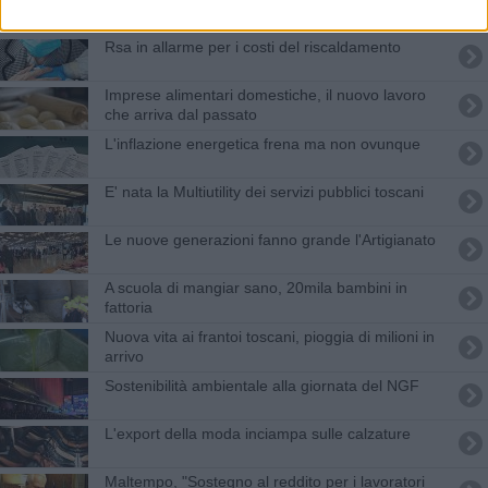
Rsa in allarme per i costi del riscaldamento
Imprese alimentari domestiche, il nuovo lavoro
che arriva dal passato
L'inflazione energetica frena ma non ovunque
E' nata la Multiutility dei servizi pubblici toscani
Le nuove generazioni fanno grande l'Artigianato
A scuola di mangiar sano, 20mila bambini in
fattoria
Nuova vita ai frantoi toscani, pioggia di milioni in
arrivo
Sostenibilità ambientale alla giornata del NGF
L'export della moda inciampa sulle calzature
Maltempo, "Sostegno al reddito per i lavoratori