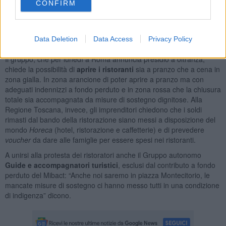
morendo, chiediamo a chi di dovere di fare qualcosa prima che sia
CONFIRM
troppo tardi”, ha auspicato il portavoce
Pasquale
Naccari
. “Chiediamo di andare oltre il sistema ‘a semafori’ delle
regioni gialle, arancioni e rosse perché penalizza solo i bar e i
Data Deletion
Data Access
Privacy Policy
ristoranti", aggiunge.
Il gruppo, che per lunedì a Roma annuncia presidio a oltranza,
chiede la possibilità di
aprire i ristoranti
sia a pranzo che a cena in
zona gialla. In zona arancione di poter aprire a pranzo ma con
adeguati indennizzi a fondo perduto e in zona rossa che la chiusura
totale sia accompagnata da misure di sostegno dignitose. Alla
Regione Toscana, invece, gli imprenditori chiedono che i soldi
rimasti dal bando della ristorazione siano messi a disposizione del
mondo
Horeca
(hotel, ristorazione e caffetterie) e di prevedere
voucher
da dare alle famiglie per essere spesi nei ristoranti.
A unirsi alla protesta dei ristoratori anche il Gruppo autonomo
Guide e accompagnatori turistici
, esclusi dal contributo a fondo
perduto del Mibact: “Anche noi saremo in piazza Montecitorio, le
mancate misure di sostegno ci hanno messo tutti in una condizione
di indigenza” dicono.