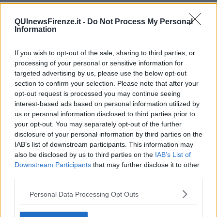
Questo il risultato dell'
anno orribile della pandemia
lamentato
dalla delegazione degli imprenditori toscani del gruppo Tutela
QUInewsFirenze.it -
Do Not Process My Personal
nazionale imprese Ristoratori Toscana che stamani ha incontrato a
Information
Firenze i vertici della Regione a cominciare dal presidente Eugenio
Giani. Presente e in ascolto anche la politica con i consiglieri
If you wish to opt-out of the sale, sharing to third parties, or
regionali Lorenzo Masi dei 5 stelle, Fausto Merlotti del Pd, Marco
processing of your personal or sensitive information for
Stella di Forza Italia ed Elisa Tozzi della Lega.
targeted advertising by us, please use the below opt-out
section to confirm your selection. Please note that after your
opt-out request is processed you may continue seeing
interest-based ads based on personal information utilized by
Anche dalla Toscana i ristoratori si preparano a marciare su Roma
us or personal information disclosed to third parties prior to
per la manifestazione e il presidio che si terrà in piazza
your opt-out. You may separately opt-out of the further
Montecitorio il
22 febbraio prossimo
(vedi articolo sotto) con
disclosure of your personal information by third parties on the
rappresentanze in partenza da Firenze, Grosseto, Arezzo, Pistoia,
IAB’s list of downstream participants. This information may
Livorno, ma anche da Volterra, Ancona, Foggia, Genova, Verona,
also be disclosed by us to third parties on the
IAB’s List of
Milano, Pescara.
Downstream Participants
that may further disclose it to other
La loro piattaforma di
richieste
, su cui hanno chiesto al presidente
third parties.
Giani supporto fattivo presso il governo, è chiara e si snoda dal
pagamento immediato del bonus filiera e l'erogazione dei ristori
Personal Data Processing Opt Outs
quinquies a una revisione del sistema a colori e l'annullamento
delle tasse relative al ‪2020-2021‬. “Le nostre imprese stanno