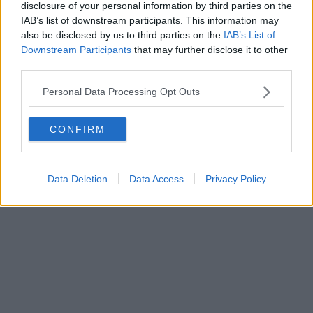
di Firenze; Marco Andreoni, presidente raggruppamento
disclosure of your personal information by third parties on the
Associazioni Volontariato di Protezione Civile, Paola Cozzi
IAB’s list of downstream participants. This information may
Mazzucchelli della Caritas; e Vanessa Dongfack Nguetsop,
also be disclosed by us to third parties on the
IAB’s List of
infermiera Centro Covid Montedomini.
Downstream Participants
that may further disclose it to other
third parties.
Personal Data Processing Opt Outs
CONFIRM
Data Deletion
Data Access
Privacy Policy