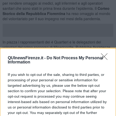
per rendere omaggio ai medici, agli infermieri e agli operatori
sanitari che sono stati in prima linea durante l’epidemia. Il
Corteo
Storico della Repubblica Fiorentina
ha reso omaggio al mondo
del volontariato per il suo impegno nei mesi della pandemia.
In piazza i rappresentanti dei 4 Quartieri e le delegazioni dei
volontari del primo soccorso di Misericordie, Pubbliche Assistenze,
Comitato di Firenze della Croce Rossa Italiana e tutti i volontari
della Rete di solidarietà dei Quartieri e della filiera alimentare che in
QUInewsFirenze.it -
Do Not Process My Personal
Information
questi mesi hanno supportato anziani e cittadini più fragili
consegnando medicinali e pacchi alimentari.
If you wish to opt-out of the sale, sharing to third parties, or
Alle 18 e 30 come da tradizione, sono stati conferiti anche i
Fiorini
processing of your personal or sensitive information for
d’oro
, quest’anno a personalità del mondo della sanità e del
targeted advertising by us, please use the below opt-out
sociale: Paolo Morello, direttore generale Usl Centro; Simone
Naldini, Direttore DSPO di Santa Maria Nuova, Palagi e San
section to confirm your selection. Please note that after your
Giovanni di Dio; Andrea Bassetti, Direttore DSPO Santa Maria
opt-out request is processed you may continue seeing
Annunziata; Lorenzo Baggiani, Coordinatore Servizi Sanitari
interest-based ads based on personal information utilized by
Territoriali zona Firenze; Rocco Damone, Direttore Generale
us or personal information disclosed to third parties prior to
Azienda Ospedaliera Careggi; Enrico Betti, volontario Misericordia
your opt-out. You may separately opt-out of the further