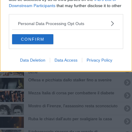
Come proteggere al meglio le vostre criptovalute?
Downstream Participants
that may further disclose it to other
third parties.
Pacciani, un nuovo scandalo per colpa dell'arte
Personal Data Processing Opt Outs
Nuovo Pignone cresce, investimento da 28,5
milioni
CONFIRM
Fuga spericolata contromano a bordo del suv
rubato
Ex Gkn, azionariato popolare a 1,3 milioni di euro
Data Deletion
Data Access
Privacy Policy
Acchiappafantasmi in Toscana, un film che 'fa
bene'
Offesa e picchiata dallo stalker fino a svenire
Mezza Italia di corsa per combattere il diabete
Mostro di Firenze, l'assassino resta sconosciuto
Ruba le chiavi dall'auto per svaligiare la casa
Il tabernacolo rinasce da un regalo di