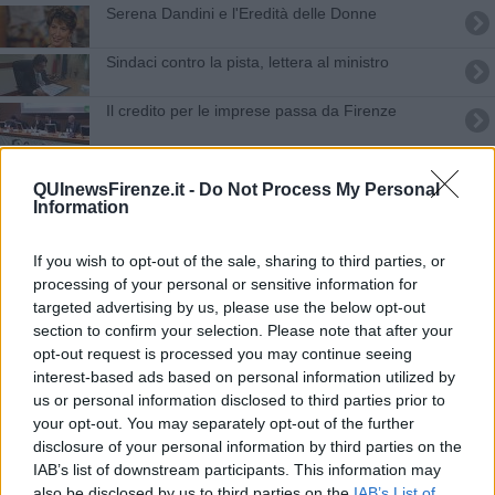
Serena Dandini e l'Eredità delle Donne
Sindaci contro la pista, lettera al ministro
Il credito per le imprese passa da Firenze
Ecco i candidati PD per Palazzo Vecchio
QUInewsFirenze.it -
Do Not Process My Personal
Information
Lei ricoverata per Covid, il cane resta solo ma...
Case vacanza con raggiro, attenti alle truffe
If you wish to opt-out of the sale, sharing to third parties, or
processing of your personal or sensitive information for
C'erano una volta i Lupi di Toscana
targeted advertising by us, please use the below opt-out
section to confirm your selection. Please note that after your
I bambini interpretano Gozzoli e i Magi
opt-out request is processed you may continue seeing
interest-based ads based on personal information utilized by
us or personal information disclosed to third parties prior to
Chagall entra nel Battistero
your opt-out. You may separately opt-out of the further
disclosure of your personal information by third parties on the
Al Forte le sculture spaziali di Mattiacci
IAB’s list of downstream participants. This information may
also be disclosed by us to third parties on the
IAB’s List of