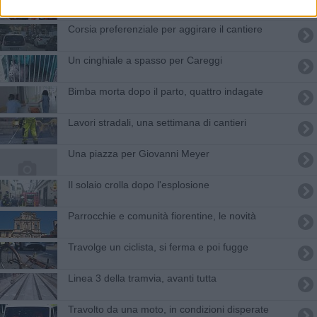
Corsia preferenziale per aggirare il cantiere
Un cinghiale a spasso per Careggi
Bimba morta dopo il parto, quattro indagate
Lavori stradali, una settimana di cantieri
Una piazza per Giovanni Meyer
Il solaio crolla dopo l'esplosione
Parrocchie e comunità fiorentine, le novità
Travolge un ciclista, si ferma e poi fugge
Linea 3 della tramvia, avanti tutta
Travolto da una moto, in condizioni disperate