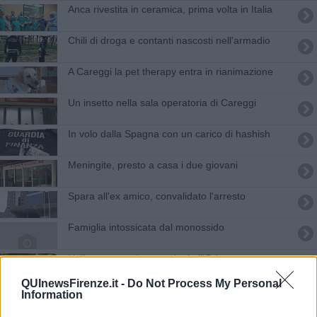
Anca rivestita in ceramica, prima volta in Italia
Chili di droga e contanti nascosti nell'armadio
A Careggi la pet therapy entra in rianimazione
Un insetto nella sala operatoria di Careggi
In volo dalla Spagna con un carico di hashish
Meningite, presto a casa i due giovani
Spara all'ex amico, convalidato l'arresto
Famiglia intossicata dal monossido
Un'incerta grazia, emozioni all'Odeon
QUInewsFirenze.it -
Do Not Process My Personal
A Careggi il ticket si paga con lo smartphone
Information