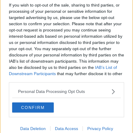
Piazza Dalmazia riaperta dopo la fuga di gas
If you wish to opt-out of the sale, sharing to third parties, or
processing of your personal or sensitive information for
Il risveglio dell'artificiere ferito dalla bomba
targeted advertising by us, please use the below opt-out
section to confirm your selection. Please note that after your
Un timer collegato al pacco bomba
opt-out request is processed you may continue seeing
interest-based ads based on personal information utilized by
Bomba esplode in faccia a un artificiere
us or personal information disclosed to third parties prior to
your opt-out. You may separately opt-out of the further
I primi cantieri in città del 2017
disclosure of your personal information by third parties on the
IAB’s list of downstream participants. This information may
La nuova dialisi dell'ospedale di Careggi
also be disclosed by us to third parties on the
IAB’s List of
Downstream Participants
that may further disclose it to other
third parties.
A Careggi un prelievo di fegato a cuore fermo
Personal Data Processing Opt Outs
Tramvia, linea 3, nuovo sottopasso Milton-Strozzi
L'autopsia si fa con una tac
CONFIRM
L'addio di San Lorenzo allo storico ambulante
Data Deletion
Data Access
Privacy Policy
Sbatte la testa mentre lavora nella fornace