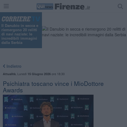
"
Il Danubio in secca e
riemergono 20 relitti
di navi naziste: le
incredibili immagini
dalla Serbia
Indietro
,
Lunedì
ore 18:30
Attualità
15 Giugno 2026
Psichiatra toscano vince i MioDottore
Awards