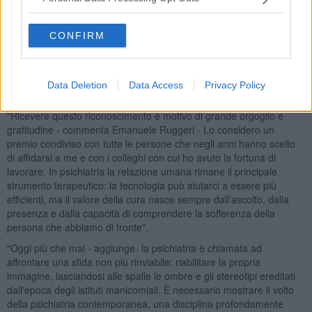
CONFIRM
Data Deletion
Data Access
Privacy Policy
"Ricevere questo riconoscimento è motivo di grande orgoglio e
gratitudine - commenta Emanuele Ruggeri - Lo considero un
premio condiviso con tutte le persone che negli anni hanno scelto
di affidarsi a me e con i colleghi con cui ho avuto la fortuna di
lavorare. In psichiatria la relazione umana rimane il principale
strumento terapeutico: la tecnologia può aiutarci a essere più
efficienti, ma il valore della cura nasce sempre dall'ascolto, dalla
presenza e dalla capacità di comprendere la sofferenza della
persona che abbiamo di fronte".
"Oggi più che mai - aggiunge- la psichiatria è chiamata ad
affrontare una sfida non più rinviabile: riabilitare la propria
immagine, lasciandosi alle spalle le ombre e gli stereotipi ereditati
dall'epoca degli istituti manicomiali. È necessario mostrare il volto
della psichiatria contemporanea, una disciplina profondamente