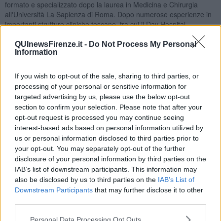
formato e specializzato dopo la laurea in Medicina e Chirurgia
all'Università La Sapienza di Roma. Dopo numerose esperienze in
importanti strutture cliniche toscane, tra cui il Day Hospital
Psichiatrico dell'Azienda Ospedaliero-Universitaria
Careggi
,
attualmente svolge attività clinica alla
Syracuse University
di
QUInewsFirenze.it -
Do Not Process My Personal
Information
Firenze ed è co-fondatore di
Synova
, realtà multidisciplinare che
riunisce professionisti della salute mentale operanti tra Firenze e
Milano.
If you wish to opt-out of the sale, sharing to third parties, or
processing of your personal or sensitive information for
targeted advertising by us, please use the below opt-out
section to confirm your selection. Please note that after your
La cerimonia di premiazione, che si è svolta l'8 Giugno al Milano
opt-out request is processed you may continue seeing
Luiss Hub, ha riunito alcuni tra i più autorevoli professionisti sanitari
interest-based ads based on personal information utilized by
italiani.
us or personal information disclosed to third parties prior to
your opt-out. You may separately opt-out of the further
disclosure of your personal information by third parties on the
IAB’s list of downstream participants. This information may
also be disclosed by us to third parties on the
IAB’s List of
Downstream Participants
that may further disclose it to other
third parties.
Personal Data Processing Opt Outs