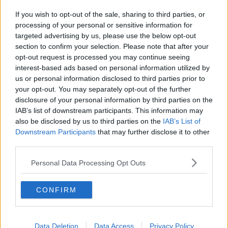
Gas, acqua e fognature spostano il traffico
If you wish to opt-out of the sale, sharing to third parties, or
Estate di grandi lavori nelle scuole fiorentine
processing of your personal or sensitive information for
targeted advertising by us, please use the below opt-out
Sfonda un cassonetto e boccia scooter e
section to confirm your selection. Please note that after your
biciclette
opt-out request is processed you may continue seeing
interest-based ads based on personal information utilized by
Traffico in slalom tra i nuovi cantieri
us or personal information disclosed to third parties prior to
your opt-out. You may separately opt-out of the further
Studenti dalla Polfer a scuola di viaggi sicuri
disclosure of your personal information by third parties on the
IAB’s list of downstream participants. This information may
Guasto e cantieri, disagi sulla rete idrica
also be disclosed by us to third parties on the
IAB’s List of
Downstream Participants
that may further disclose it to other
Corri la Vita, percorsi e tutte le novità del 2022
third parties.
​Maratona, ecco divieti e deviazioni sul percorso
Personal Data Processing Opt Outs
Settimana di cantieri, tutti i divieti in città
CONFIRM
Chiusure e divieti, ecco la mappa dei cantieri
Spray urticante a scuola, tutti evacuati
Data Deletion
Data Access
Privacy Policy