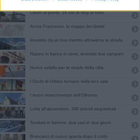
Lavori al ponte, 24 ore di stop ai treni
Arriva Francesco, la mappa dei divieti
Investito da un bus mentre attraversa la strada
Rapine in banca in serie, arrestati due campani
Nuovo asfalto per le strade della città
I Duchi di Urbino tornano nella loro sala
I tesori rinascimentali dell'Oltrarno
Lotta all'abusivismo, 300 articoli sequestrati
Tendoni in fiamme, due casi in due giorni
Brancacci di nuovo aperta dopo il crollo