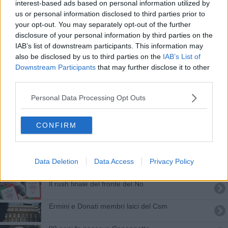
interest-based ads based on personal information utilized by
Tutto tranquillo al contro-corteo antifascista
us or personal information disclosed to third parties prior to
your opt-out. You may separately opt-out of the further
Erp, inquilini infuriati contro la nuova legge
disclosure of your personal information by third parties on the
IAB’s list of downstream participants. This information may
Mattarella in Toscana per Georgofili e Don Milani
also be disclosed by us to third parties on the
IAB’s List of
Downstream Participants
that may further disclose it to other
Festa della Toscana, 2023 nel segno di Don
third parties.
Milani
Psichiatria in carcere, se le Rems non bastano
Personal Data Processing Opt Outs
"Elogio dell’umano", ciclo di incontri di Cesvot e
CONFIRM
Gabinetto Vieusseux
Lo sciopero trasforma il Faust in un concerto
Data Deletion
Data Access
Privacy Policy
Referendum, il No stravince sul Sì
Il rush finale del fronte del No
Ermini e Donati membri laici del Csm