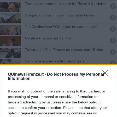
Termovalorizzatore, scontro fra Rossi e Nardella
Sciopero con pic nic per i lavoratori Ginori
"La Costituzione? Gli italiani ne sanno poco"
Conte a Firenze per La Pira
Turismo e affitti, Firenze ne discute con 15 città
Sentinelle in piedi contro l'eutanasia
Onore e merito, consegnati i riconoscimenti
QUInewsFirenze.it -
Do Not Process My Personal
Information
Mattarella a Firenze, l'ovazione e l'inno
If you wish to opt-out of the sale, sharing to third parties, or
Dimensionamento scolastico, in Toscana nessun
processing of your personal or sensitive information for
accorpamento
targeted advertising by us, please use the below opt-out
Pic nic di protesta per salvare la Ginori
section to confirm your selection. Please note that after your
opt-out request is processed you may continue seeing