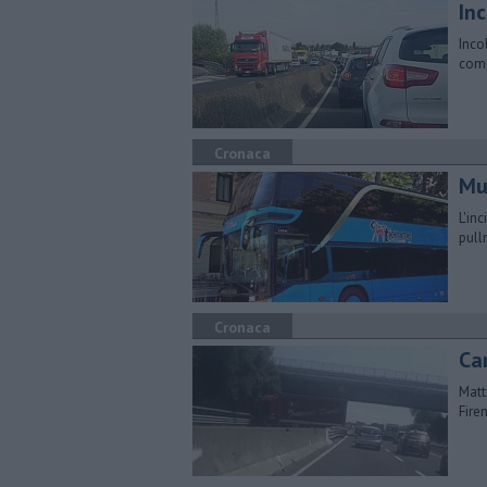
Inc
Inco
comp
Cronaca
Mus
L'in
pull
Cronaca
Ca
Matt
Fire