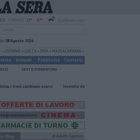
25°
37°
EO:
FIRENZE
QuiNews.net
ato
08 Agosto 2026
O
LIVORNO
LUCCA
PISA
MASSA CARRARA
rviste
Animali
Pubblicità
Contatti
DICCI
SESTO FIORENTINO
mbiano orario
Incendio devasta un capannone, parte del tetto collassa
ui Blog
di Adolfo Santoro