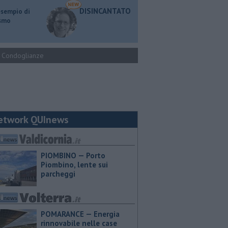
DISINCANTATO
esempio di
ismo
Condoglianze
etwork QUInews
PIOMBINO — Porto
Piombino, lente sui
parcheggi
POMARANCE — Energia
rinnovabile nelle case