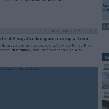
orre la squadra toscana alle finali nazionali
​Un 
civ
QUI
LUNEDÌ
27 LUGLIO 2026
ORE 18:10
te al Pino, altri due giorni di stop ai treni
nda fase dei lavori per lo storico cavalcaferrovia del Ponte al Pino.
i cancellati, interruzioni, ritardi: cosa succede e fino a quando
N