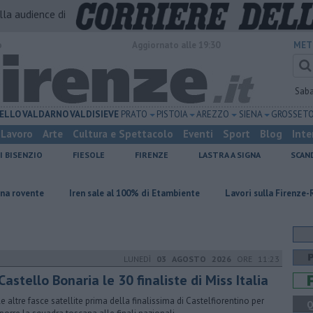
alla audience di
o
Aggiornato alle 19:30
MET
Sab
ELLO
VALDARNO
VALDISIEVE
PRATO
PISTOIA
AREZZO
SIENA
GROSSET
Lavoro
Arte
Cultura e Spettacolo
Eventi
Sport
Blog
Inte
I BISENZIO
FIESOLE
FIRENZE
LASTRA A SIGNA
SCAN
Iren sale al 100% di Etambiente
Lavori sulla Firenze-Roma, i treni ca
LUNEDÌ
03 AGOSTO 2026
ORE 11:23
Castello Bonaria le 30 finaliste di Miss Italia
le altre fasce satellite prima della finalissima di Castelfiorentino per
Q