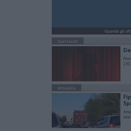
Spettacoli
Da
Prim
130 
Attualità
Fip
Sp
Ampl
libe