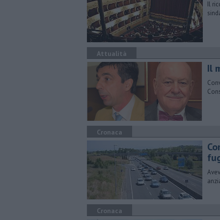
Il r
sinda
Attualità
Il 
Conv
Cons
Cronaca
Co
fu
Avev
anzi
Cronaca