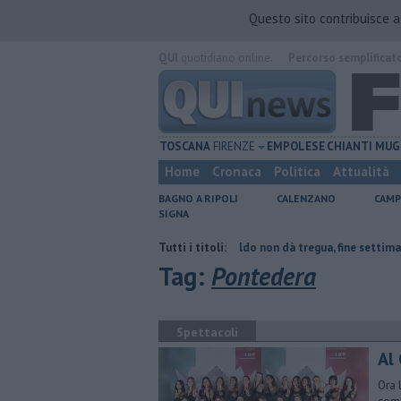
Questo sito contribuisce 
QUI
quotidiano online.
Percorso semplificat
TOSCANA
FIRENZE
EMPOLESE
CHIANTI
MUG
Home
Cronaca
Politica
Attualità
BAGNO A RIPOLI
CALENZANO
CAMP
SIGNA
tto collassa
Il grande caldo non dà tregua, fine settimana rovente
Tutti i titoli:
Tag:
Pontedera
Spettacoli
Al 
Ora 