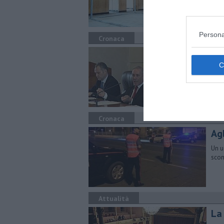
Persona
Cronaca
​Du
ab
L'in
bulg
Cronaca
Agl
Un u
scom
Attualità
La