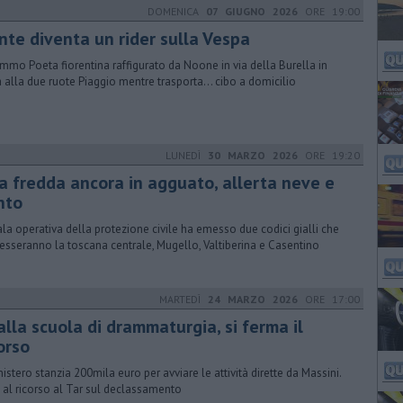
DOMENICA
07 GIUGNO 2026
ORE 19:00
nte diventa un rider sulla Vespa
ommo Poeta fiorentina raffigurato da Noone in via della Burella in
a alla due ruote Piaggio mentre trasporta... cibo a domicilio
LUNEDÌ
30 MARZO 2026
ORE 19:20
ia fredda ancora in agguato, allerta neve e
nto
ala operativa della protezione civile ha emesso due codici gialli che
resseranno la toscana centrale, Mugello, Valtiberina e Casentino
MARTEDÌ
24 MARZO 2026
ORE 17:00
alla scuola di drammaturgia, si ferma il
orso
inistero stanzia 200mila euro per avviare le attività dirette da Massini.
 al ricorso al Tar sul declassamento