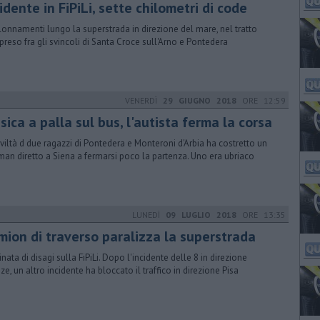
idente in FiPiLi, sette chilometri di code
lonnamenti lungo la superstrada in direzione del mare, nel tratto
reso fra gli svincoli di Santa Croce sull'Arno e Pontedera
VENERDÌ
29 GIUGNO 2018
ORE 12:59
ica a palla sul bus, l'autista ferma la corsa
civiltà d due ragazzi di Pontedera e Monteroni d'Arbia ha costretto un
man diretto a Siena a fermarsi poco la partenza. Uno era ubriaco
LUNEDÌ
09 LUGLIO 2018
ORE 13:35
mion di traverso paralizza la superstrada
inata di disagi sulla FiPiLi. Dopo l'incidente delle 8 in direzione
nze, un altro incidente ha bloccato il traffico in direzione Pisa