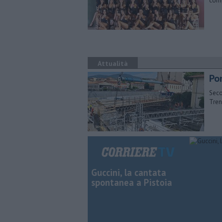
comp
Attualità
Pon
Seco
Tren
Guccini, la cantata
spontanea a Pistoia