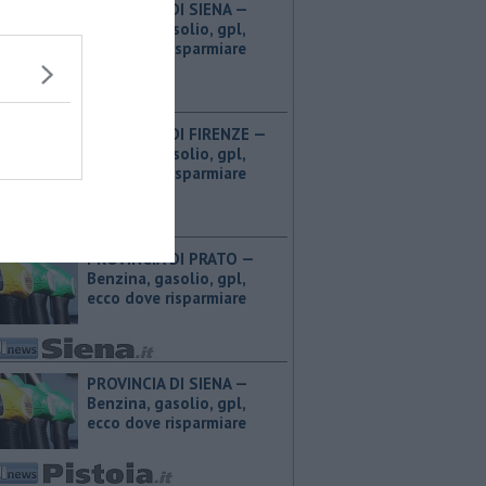
PROVINCIA DI SIENA — ​
Benzina, gasolio, gpl,
ecco dove risparmiare
PROVINCIA DI FIRENZE — ​
Benzina, gasolio, gpl,
ecco dove risparmiare
PROVINCIA DI PRATO — ​
Benzina, gasolio, gpl,
ecco dove risparmiare
PROVINCIA DI SIENA — ​
Benzina, gasolio, gpl,
ecco dove risparmiare