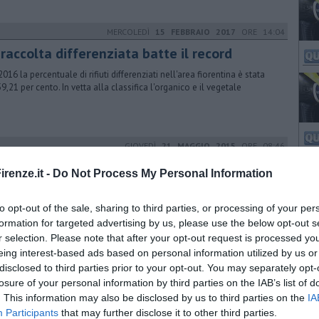
MERCOLEDÌ
15 FEBBRAIO 2017
ORE 14:04
raccolta differenziata batte il record
016 la percentuale di rifiuti differenziati nell'area fiorentina è stata
59,21 per cento. In vetta alla classifica l'organico e il vegetale
GIOVEDÌ
21 MAGGIO 2015
ORE 08:46
eni fermi, allarme fuoriuscita benzina
renze.it -
Do Not Process My Personal Information
eodotto
olazione interrotta tra Pisa e Firenze. I pompieri stanno intervenendo
to opt-out of the sale, sharing to third parties, or processing of your per
a zona industriale di San Miniato. Si teme tentato furto di carburante
formation for targeted advertising by us, please use the below opt-out s
r selection. Please note that after your opt-out request is processed y
eing interest-based ads based on personal information utilized by us or
DOMENICA
15 MAGGIO 2016
ORE 10:56
disclosed to third parties prior to your opt-out. You may separately opt-
 amputa due dita nel cantiere
losure of your personal information by third parties on the IAB’s list of
. This information may also be disclosed by us to third parties on the
IA
peraio di Scandicci si è ferito gravemente alla mano mentre lavorava
Participants
that may further disclose it to other third parties.
a nuova scuola di Fornacette. E' stato portato al Lotti e poi a Firenze