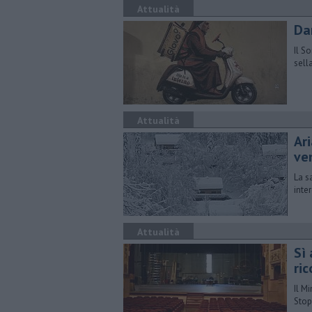
Attualità
Da
Il S
sell
Attualità
Ar
ve
La s
inte
Attualità
Sì 
ric
Il M
Stop