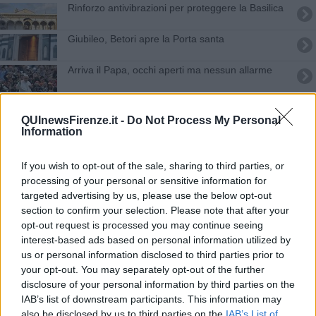
Rinforzo antivibrazioni per proteggere la Basilica
Giubileo, Betori apre la Porta santa
Arriva il Papa, occhi aperti ma nessun allarme
Chagall entra nel Battistero
QUInewsFirenze.it -
Do Not Process My Personal
Information
Il capo della polizia all'addio a Giovanni Politi
Musart aperto da Roberto Bolle and Friends
If you wish to opt-out of the sale, sharing to third parties, or
processing of your personal or sensitive information for
Morto Scaramuzzi storico presidente dei
targeted advertising by us, please use the below opt-out
Georgofili
section to confirm your selection. Please note that after your
opt-out request is processed you may continue seeing
Narciso Parigi, striscioni in piazza ai funerali
interest-based ads based on personal information utilized by
us or personal information disclosed to third parties prior to
Ripartono le messe fino ai confini della diocesi
your opt-out. You may separately opt-out of the further
disclosure of your personal information by third parties on the
Mecenati 2.0 donano oltre 16 milioni in 10 anni
IAB’s list of downstream participants. This information may
also be disclosed by us to third parties on the
IAB’s List of