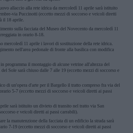
nuovo allaccio alla rete idrica da mercoledì 11 aprile sarà istituito
tembre-via Puccinotti (eccetto mezzi di soccorso e veicoli diretti
à il 18 aprile.
stimento sulla facciata del Museo del Novecento da mercoledì 11
arreggiata in orario 8-18.
no mercoledì 11 aprile i lavori di sostituzione della rete idrica.
gimento nell'area pedonale di fronte alla basilica con modifica
è in programma il montaggio di alcune vetrine all'altezza del
 del Sole sarà chiuso dalle 7 alle 19 (eccetto mezzi di soccorso e
rico di un'opera d'arte per il Bargello il tratto compreso fra via del
rario 5-7 (eccetto mezzi di soccorso e veicoli diretti ai passi
prile sarà istituito un divieto di transito nel tratto via San
ccorso e veicoli diretti ai passi carrabili).
uare la manutenzione della facciata di un edificio la strada sarà
rario 7-19 (eccetto mezzi di soccorso e veicoli diretti ai passi