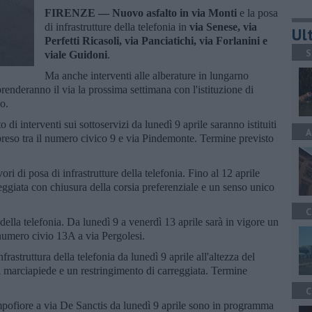
FIRENZE —
Nuovo asfalto in via Monti
e la posa
di infrastrutture della telefonia in
via Senese, via
Ult
Perfetti Ricasoli, via Panciatichi, via Forlanini e
S
viale Guidoni
.
Ma anche interventi alle alberature in lungarno
enderanno il via la prossima settimana con l'istituzione di
co.
to di interventi sui sottoservizi da lunedì 9 aprile saranno istituiti
A
mpreso tra il numero civico 9 e via Pindemonte. Termine previsto
vori di posa di infrastrutture della telefonia. Fino al 12 aprile
eggiata con chiusura della corsia preferenziale e un senso unico
C
e della telefonia. Da lunedì 9 a venerdì 13 aprile sarà in vigore un
l numero civio 13A a via Pergolesi.
frastruttura della telefonia da lunedì 9 aprile all'altezza del
l marciapiede e un restringimento di carreggiata. Termine
C
ampofiore a via De Sanctis da lunedì 9 aprile sono in programma