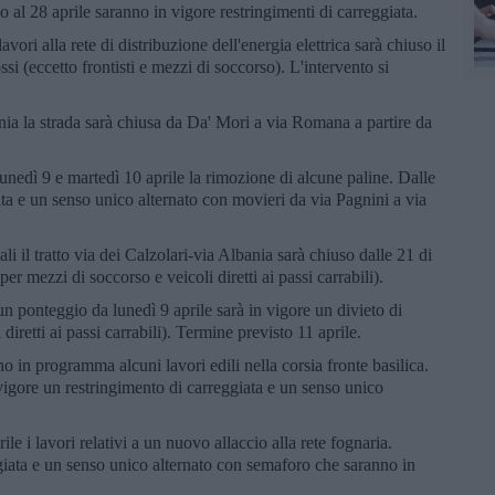
no al 28 aprile saranno in vigore restringimenti di carreggiata.
lavori alla rete di distribuzione dell'energia elettrica sarà chiuso il
si (eccetto frontisti e mezzi di soccorso). L'intervento si
efonia la strada sarà chiusa da Da' Mori a via Romana a partire da
 lunedì 9 e martedì 10 aprile la rimozione di alcune paline. Dalle
iata e un senso unico alternato con movieri da via Pagnini a via
ali il tratto via dei Calzolari-via Albania sarà chiuso dalle 21 di
per mezzi di soccorso e veicoli diretti ai passi carrabili).
un ponteggio da lunedì 9 aprile sarà in vigore un divieto di
 diretti ai passi carrabili). Termine previsto 11 aprile.
no in programma alcuni lavori edili nella corsia fronte basilica.
 vigore un restringimento di carreggiata e un senso unico
ile i lavori relativi a un nuovo allaccio alla rete fognaria.
ggiata e un senso unico alternato con semaforo che saranno in