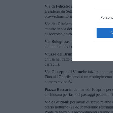
Via di Feliceto
: per lavori edili da lunedì 
Desiderio da Settignano sarà chiuso (eccetto 
provvedimento sarà in vigore fino al 9 ma
Persona
Via dei Girolami-piazza del Pesce
: ancora
transito in via dei Girolami e piazza del P
di soccorso e veicoli diretti ai passi carrab
Via Bolognese
: sempre per lavori edili da 
del numero civico 7. Il provvedimento sarà 
Viuzzo dei Bruni
: per lavori edili con pia
chiusa nel tratto compreso fra i numeri civic
carrabili).
Via Giuseppe di Vittorio
: inizieranno mart
Fino al 17 aprile previsti un restringimento 
numero civico 64.
Piazza Beccaria
: da martedì 10 aprile per
la chiusura per fasi dei passaggi pedonali.
Viale Guidoni
: per lavori di scavo relativi
orario notturno (21-6) scatteranno restringi
Ponte di Mezzo. I provvedimenti saranno in