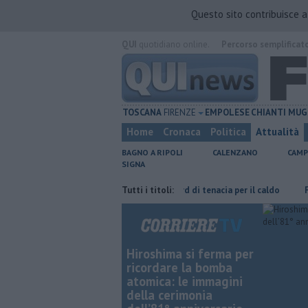
Questo sito contribuisce 
QUI
quotidiano online.
Percorso semplificat
TOSCANA
FIRENZE
EMPOLESE
CHIANTI
MUG
Home
Cronaca
Politica
Attualità
BAGNO A RIPOLI
CALENZANO
CAMP
SIGNA
ddeucci
Graticola meteo, record di tenacia per il caldo
Tutti i titoli:
Fipili, traf
Hiroshima si ferma per
ricordare la bomba
atomica: le immagini
della cerimonia