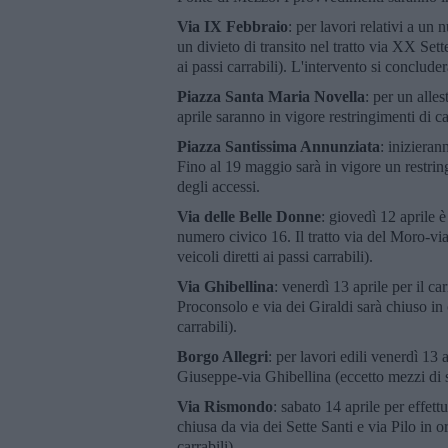
Via IX Febbraio
: per lavori relativi a un 
un divieto di transito nel tratto via XX Set
ai passi carrabili). L'intervento si concluder
Piazza Santa Maria Novella
: per un alle
aprile saranno in vigore restringimenti di c
Piazza Santissima Annunziata
: inizieran
Fino al 19 maggio sarà in vigore un restrin
degli accessi.
Via delle Belle Donne
: giovedì 12 aprile 
numero civico 16. Il tratto via del Moro-via
veicoli diretti ai passi carrabili).
Via Ghibellina
: venerdì 13 aprile per il ca
Proconsolo e via dei Giraldi sarà chiuso in o
carrabili).
Borgo Allegri
: per lavori edili venerdì 13 a
Giuseppe-via Ghibellina (eccetto mezzi di so
Via Rismondo
: sabato 14 aprile per effett
chiusa da via dei Sette Santi e via Pilo in o
carrabili).