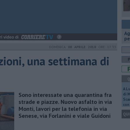
Ag
pe
DOMENICA
08 APRILE 2018
ORE 17:33
zioni, una settimana di
Q
A L
Sono interessate una quarantina fra
di 
Scar
strade e piazze. ​Nuovo asfalto in via
con 
Monti, lavori per la telefonia in via
QUI
Senese, via Forlanini e viale Guidoni