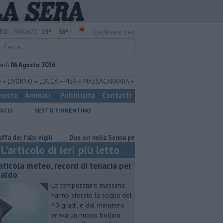
25°
38°
EO:
FIRENZE
QuiNews.net
vedì
06 Agosto 2026
O
LIVORNO
LUCCA
PISA
MASSA CARRARA
rviste
Animali
Pubblicità
Contatti
DICCI
SESTO FIORENTINO
si vigili
Due ori nella Senna per Ginevra Taddeucci
Graticola mete
L'articolo di ieri più letto
aticola meteo, record di tenacia per
 caldo
Le temperature massime
hanno sforato la soglia del
40 gradi, e dal ministero
arriva un nuovo bollino