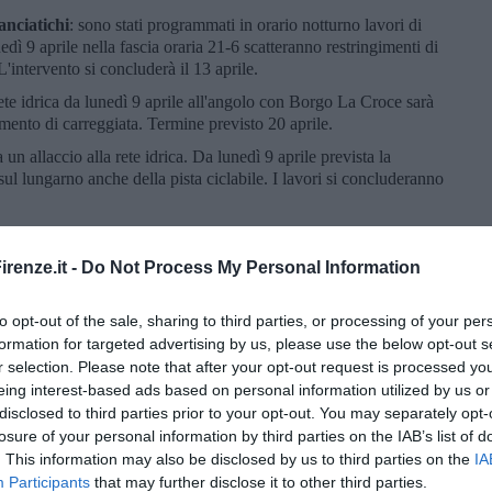
anciatichi
: sono stati programmati in orario notturno lavori di
nedì 9 aprile nella fascia oraria 21-6 scatteranno restringimenti di
 L'intervento si concluderà il 13 aprile.
 rete idrica da lunedì 9 aprile all'angolo con Borgo La Croce sarà
gimento di carreggiata. Termine previsto 20 aprile.
 un allaccio alla rete idrica. Da lunedì 9 aprile prevista la
sul lungarno anche della pista ciclabile. I lavori si concluderanno
ieranno lunedì 9 aprile i lavori di posa di una infrastruttura della
fino al 20 aprile, via delle Oche nel tratto via del Campanile-via
renze.it -
Do Not Process My Personal Information
 mezzi di soccorso e titolari di passo carrabile).
tta della posa di infrastrutture della telefonia. Da lunedì 9 aprile
to opt-out of the sale, sharing to third parties, or processing of your per
rso e veicoli diretti ai passi carrabili). Termine previsto 21
formation for targeted advertising by us, please use the below opt-out s
r selection. Please note that after your opt-out request is processed y
strutture della telefonia. Nel tratto via Pelagotti-via Forlanini
eing interest-based ads based on personal information utilized by us or
a a partire da lunedì 9 e fino al 21 aprile.
disclosed to third parties prior to your opt-out. You may separately opt-
losure of your personal information by third parties on the IAB’s list of
le i lavori per un nuovo allaccio alla rete idrica e fognaria. Sul
. This information may also be disclosed by us to third parties on the
IA
tringimento di carreggiata e un senso unico alternato con movieri
Participants
that may further disclose it to other third parties.
ile.