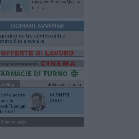
rosso per Firenze. Quanto
durerà
DOMANI AVVENNE
gredito da tre adolescenti e
stato fino a svenire
ui Blog
di Riccardo Ferrucci
INCONTRI
ucca la mostra
D'ARTE
Marcello
selli “Dialoghi
la città"
Condoglianze