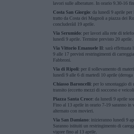
lavori sulle alberature. In orario 9.30-16 fi
Costa San Giorgio
: da lunedì 9 aprile per 
tratto da Costa dei Magnoli a piazza dei Ros
concluderàil 19 aprile.
Via Serumido
: per lavori alla rete di tel
lunedì 9 aprile. Termine previsto 20 aprile.
Via Vittorio Emanuele II
: sarà effettuata
9 alle 17 previsti restringimenti di carregg
Fabbroni.
Via di Ripoli
: per il sollevamento di materi
lunedì 9 alle 6 di martedì 10 aprile (deroga 
Chiasso Baroncelli
: per lo smontaggio di 
transito (eccetto mezzi di soccorso e veicoli
Piazza Santa Croce
: da lunedì 9 aprile so
Fino al 13 aprile in orario 7-19 saranno in
alternato con movieri.
Via San Damiano
: inizieranno lunedì 9 apr
Saranno istituiti un restringimento di care
vigore fino al 13 aprile.