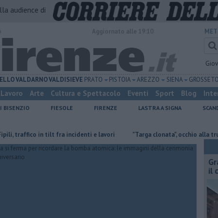
alla audience di
o
Aggiornato alle 19:10
MET
Gio
ELLO
VALDARNO
VALDISIEVE
PRATO
PISTOIA
AREZZO
SIENA
GROSSET
Lavoro
Arte
Cultura e Spettacolo
Eventi
Sport
Blog
Inte
I BISENZIO
FIESOLE
FIRENZE
LASTRA A SIGNA
SCAN
fico in tilt fra incidenti e lavori
"Targa clonata", occhio alla truffa dei fal
Gr
il