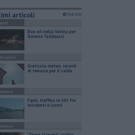
imi articoli
Vedi tutti
port
Due ori nella Senna per
Ginevra Taddeucci
ttualità
Graticola meteo, record
di tenacia per il caldo
ronaca
Fipili, traffico in tilt fra
incidenti e lavori
ronaca
"Targa clonata", occhio