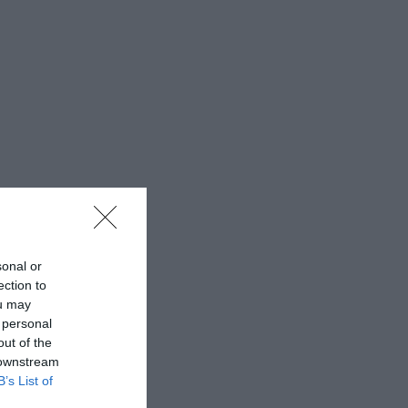
sonal or
ection to
ou may
 personal
out of the
 downstream
B’s List of