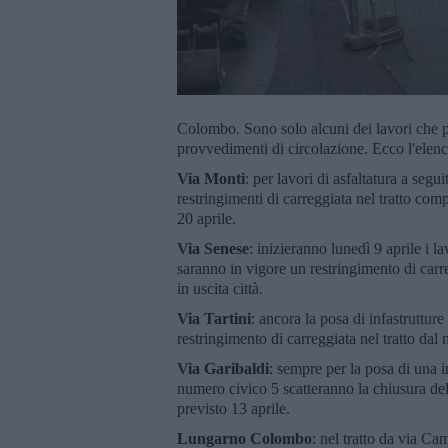
Colombo. Sono solo alcuni dei lavori che pr
provvedimenti di circolazione. Ecco l'elen
Via Monti
: per lavori di asfaltatura a segui
restringimenti di carreggiata nel tratto co
20 aprile.
Via Senese
: inizieranno lunedì 9 aprile i la
saranno in vigore un restringimento di carr
in uscita città.
Via Tartini
: ancora la posa di infastruttur
restringimento di carreggiata nel tratto da
Via Garibaldi
: sempre per la posa di una in
numero civico 5 scatteranno la chiusura de
previsto 13 aprile.
Lungarno Colombo
: nel tratto da via C