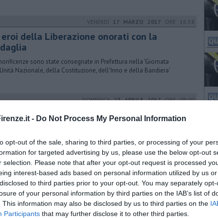
VENERDÌ
17 MARZO 2017
ORE 16:58
 eroi della Liberazione onorati con la
daglia
norificenze sono state consegnate in Prefettura nella 'Giornata
'Unità Nazionale, della Costituzione, dell'Inno e della Bandiera'
DOMENICA
23 APRILE 2017
ORE 09:00
renze ricorda la sua Liberazione
renze.it -
Do Not Process My Personal Information
edì le celebrazioni del 72esimo anniversario della Liberazione
onale in piazza della Signoria. Prima il corteo da piazza Unità d'Italia
to opt-out of the sale, sharing to third parties, or processing of your per
formation for targeted advertising by us, please use the below opt-out s
r selection. Please note that after your opt-out request is processed y
eing interest-based ads based on personal information utilized by us or
LUNEDÌ
25 APRILE 2016
ORE 14:00
disclosed to third parties prior to your opt-out. You may separately opt-
renze ricorda la Liberazione
losure of your personal information by third parties on the IAB’s list of
. This information may also be disclosed by us to third parties on the
IA
icordo, la memoria e il coraggio della libertà. Sull'arengario di Palazzo
Participants
that may further disclose it to other third parties.
hio, si è festeggiato il giornato della Liberazione