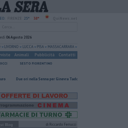
25°
38°
EO:
FIRENZE
QuiNews.net
vedì
06 Agosto 2026
O
LIVORNO
LUCCA
PISA
MASSA CARRARA
rviste
Animali
Pubblicità
Contatti
DICCI
SESTO FIORENTINO
ri nella Senna per Ginevra Taddeucci
Graticola meteo, record di tenacia
ui Blog
di Riccardo Ferrucci