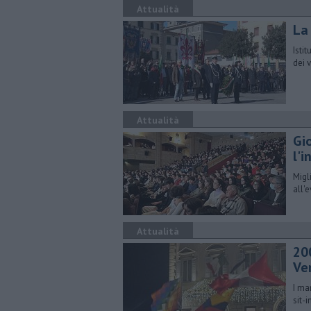
Attualità
La
Isti
dei 
Attualità
Gi
l'i
Migl
all'
Attualità
20
Ve
I ma
sit-