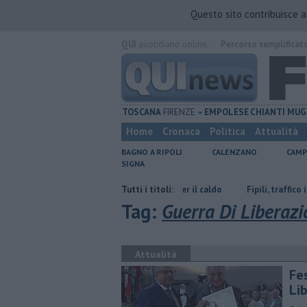
Questo sito contribuisce 
QUI
quotidiano online.
Percorso semplificat
TOSCANA
FIRENZE
EMPOLESE
CHIANTI
MUG
Home
Cronaca
Politica
Attualità
BAGNO A RIPOLI
CALENZANO
CAMP
SIGNA
ola meteo, record di tenacia per il caldo
Tutti i titoli:
Fipili, traffico in tilt fra incid
Tag:
Guerra Di Liberaz
Attualità
Fe
Li