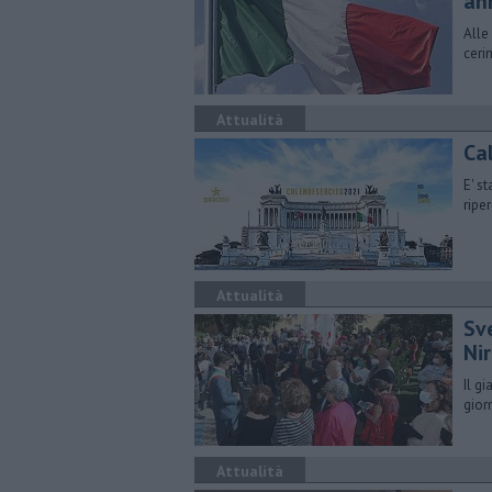
an
Alle
ceri
Attualità
Ca
E' s
ripe
Attualità
Sv
Ni
Il g
gior
Attualità