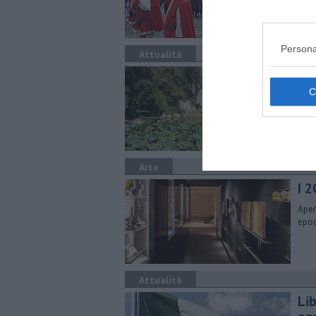
Persona
Attualità
Ria
I 15
dagl
Arte
I 2
Aper
epoc
Attualità
Li