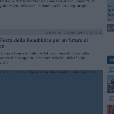
brazioni a Palazzo Vecchio per il 70mo anniversario. Premiati 98 ex
giani residenti nella provincia fiorentina. L'elenco degli insigniti
A L
di 
Scar
con 
QUI
VENERDÌ
02 GIUGNO 2017
ORE 12:15
 Festa della Repubblica per un futuro di
ce
egnate a Firenze le medaglie Ordine al merito, d'onore e della
razione. Il messaggio del presidente della Repubblica Sergio
N
arella