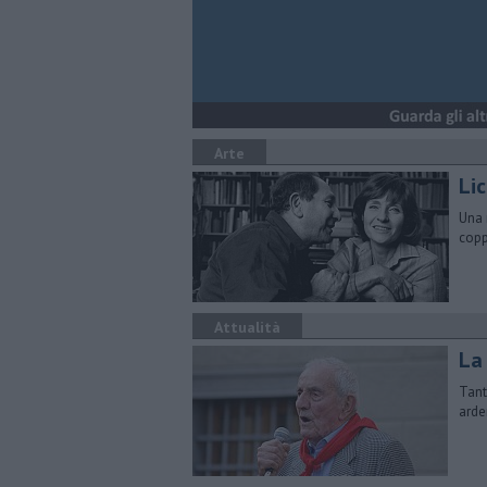
Arte
Lic
Una 
copp
Attualità
La 
Tant
arde