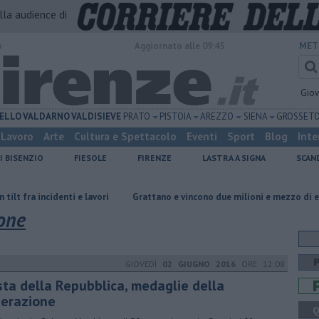
alla audience di
o
Aggiornato alle 09:45
MET
Gio
ELLO
VALDARNO
VALDISIEVE
PRATO
PISTOIA
AREZZO
SIENA
GROSSET
Lavoro
Arte
Cultura e Spettacolo
Eventi
Sport
Blog
Inte
I BISENZIO
FIESOLE
FIRENZE
LASTRA A SIGNA
SCAN
enti e lavori
Grattano e vincono due milioni e mezzo di euro
Due o
ione
GIOVEDÌ
02 GIUGNO 2016
ORE 12:08
sta della Repubblica, medaglie della
berazione
Q