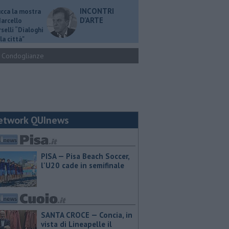
INCONTRI
ucca la mostra
D'ARTE
Marcello
selli “Dialoghi
la città"
Condoglianze
etwork QUInews
PISA — Pisa Beach Soccer,
l'U20 cade in semifinale
SANTA CROCE — Concia, in
vista di Lineapelle il