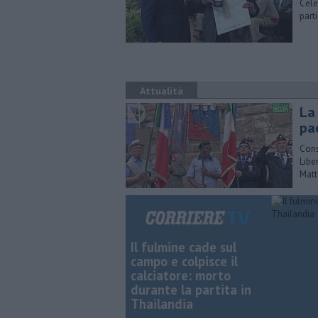
Cele
parti
Attualità
La
pa
Cons
Libe
Matt
Il fulmine cade sul
campo e colpisce il
calciatore: morto
durante la partita in
Thailandia