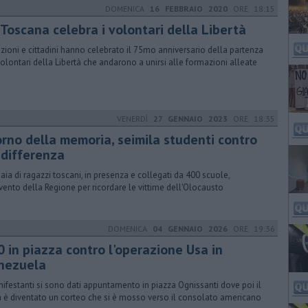
DOMENICA
16 FEBBRAIO 2020
ORE 18:15
 Toscana celebra i volontari della Libertà
tuzioni e cittadini hanno celebrato il 75mo anniversario della partenza
volontari della Libertà che andarono a unirsi alle formazioni alleate
VENERDÌ
27 GENNAIO 2023
ORE 18:35
orno della memoria, seimila studenti contro
ndifferenza
iaia di ragazzi toscani, in presenza e collegati da 400 scuole,
evento della Regione per ricordare le vittime dell'Olocausto
DOMENICA
04 GENNAIO 2026
ORE 19:36
0 in piazza contro l'operazione Usa in
nezuela
nifestanti si sono dati appuntamento in piazza Ognissanti dove poi il
in è diventato un corteo che si è mosso verso il consolato americano