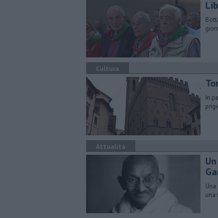
Li
Bott
gior
Cultura
To
In p
prig
Attualità
Un
Ga
Una 
una 