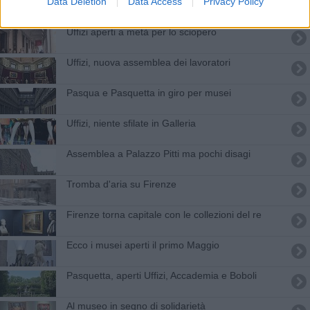
La ricchezza è nei tessuti
Data Deletion
Data Access
Privacy Policy
Uffizi aperti a metà per lo sciopero
Uffizi, nuova assemblea dei lavoratori
Pasqua e Pasquetta in giro per musei
Uffizi, niente sfilate in Galleria
Assemblea a Palazzo Pitti ma pochi disagi
Tromba d'aria su Firenze
Firenze torna capitale con le collezioni del re
Ecco i musei aperti il primo Maggio
Pasquetta, aperti Uffizi, Accademia e Boboli
Al museo in segno di solidarietà