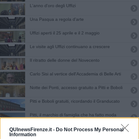
L'anno d'oro degli Uffizi
Una Pasqua a regola d'arte
Uffizi aperti il 25 aprile e il 2 maggio
Le visite agli Uffizi continuano a crescere
Il ritratto delle donne del Novecento
Carlo Sisi al vertice dell'Accademia di Belle Arti
Notte dei Ponti, accesso gratuito a Pitti e Boboli
Pitti e Boboli gratuiti, ricordando il Granducato
Pitti, il marchio di famiglia che ha fatto moda
Dal Museo Civico agli Uffizi due tele di Bezzuoli
QUInewsFirenze.it -
Do Not Process My Personal
Information