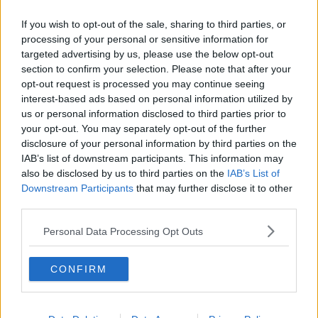
Un Ferragosto in città
If you wish to opt-out of the sale, sharing to third parties, or
Capucci onirico per un teatro dionisiaco
processing of your personal or sensitive information for
targeted advertising by us, please use the below opt-out
section to confirm your selection. Please note that after your
La meraviglia nei tessuti del Trecento
opt-out request is processed you may continue seeing
interest-based ads based on personal information utilized by
L'arte si mobilita per la ricostruzione
us or personal information disclosed to third parties prior to
your opt-out. You may separately opt-out of the further
Accademia del Maggio in scena a Palazzo Pitti
disclosure of your personal information by third parties on the
IAB’s list of downstream participants. This information may
Uffizi, visite in calo ma crescono in altri musei
also be disclosed by us to third parties on the
IAB’s List of
Downstream Participants
that may further disclose it to other
Pasqua da record per i musei cittadini
third parties.
Tracce
Personal Data Processing Opt Outs
Il ritorno degli Uffizi, il piano delle aperture
CONFIRM
Pasqua e Pasquetta, Firenze città aperta