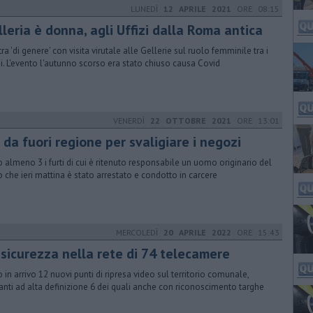
LUNEDÌ
12 APRILE 2021
ORE 08:15
leria è donna, agli Uffizi dalla Roma antica
ra 'di genere' con visita virutale alle Gellerie sul ruolo femminile tra i
ni. L'evento l'autunno scorso era stato chiuso causa Covid
VENERDÌ
22 OTTOBRE 2021
ORE 13:01
 da fuori regione per svaligiare i negozi
 almeno 3 i furti di cui è ritenuto responsabile un uomo originario del
o che ieri mattina è stato arrestato e condotto in carcere
MERCOLEDÌ
20 APRILE 2022
ORE 15:43
 sicurezza nella rete di 74 telecamere
 in arrivo 12 nuovi punti di ripresa video sul territorio comunale,
anti ad alta definizione 6 dei quali anche con riconoscimento targhe