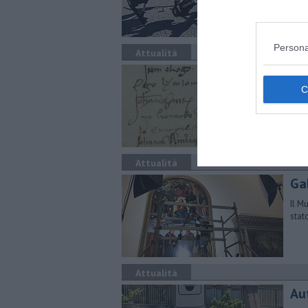
Persona
Attualità
La
sc
E' s
volt
Attualità
Gal
Il M
stat
Attualità
Aut