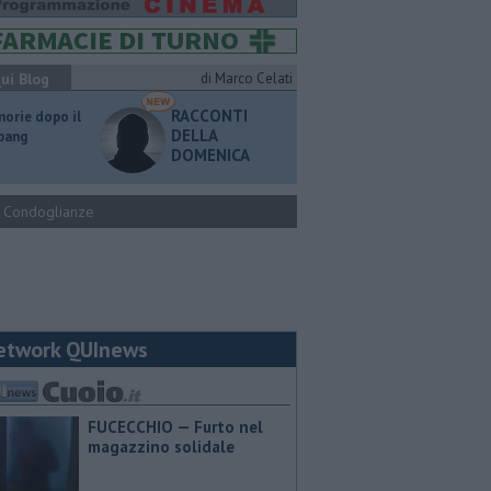
ui Blog
di Marco Celati
RACCONTI
orie dopo il
DELLA
 bang
DOMENICA
Condoglianze
etwork QUInews
FUCECCHIO — Furto nel
magazzino solidale