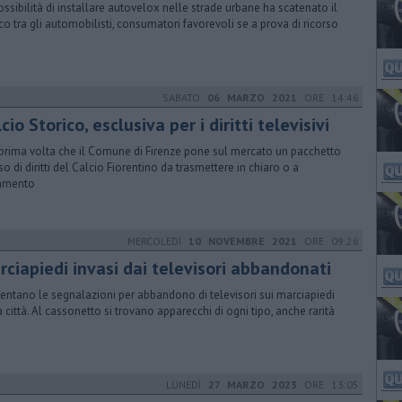
ossibilità di installare autovelox nelle strade urbane ha scatenato il
co tra gli automobilisti, consumatori favorevoli se a prova di ricorso
SABATO
06 MARZO 2021
ORE 14:46
cio Storico, esclusiva per i diritti televisivi
 prima volta che il Comune di Firenze pone sul mercato un pacchetto
so di diritti del Calcio Fiorentino da trasmettere in chiaro o a
amento
MERCOLEDÌ
10 NOVEMBRE 2021
ORE 09:26
rciapiedi invasi dai televisori abbandonati
ntano le segnalazioni per abbandono di televisori sui marciapiedi
a città. Al cassonetto si trovano apparecchi di ogni tipo, anche rarità
LUNEDÌ
27 MARZO 2023
ORE 13:05