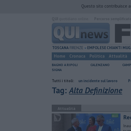
Questo sito contribuisce 
QUI
quotidiano online.
Percorso semplificat
TOSCANA
FIRENZE
EMPOLESE
CHIANTI
MUG
Home
Cronaca
Politica
Attualità
BAGNO A RIPOLI
CALENZANO
CAMP
SIGNA
irenze
Muore a 61 anni in un incidente sul lavoro
Tutti i titoli:
Per captare l'ac
Tag:
Alta Definizione
Attualità
Red
Inau