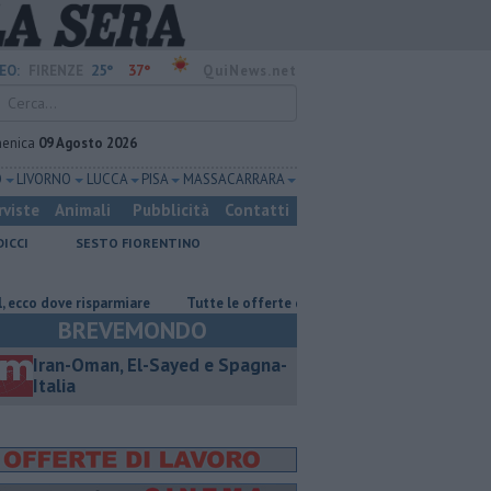
25°
37°
EO:
FIRENZE
QuiNews.net
enica
09 Agosto 2026
O
LIVORNO
LUCCA
PISA
MASSA CARRARA
rviste
Animali
Pubblicità
Contatti
DICCI
SESTO FIORENTINO
parmiare
​Tutte le offerte di lavoro in provincia di Firenze
Muore a 
BREVEMONDO
Iran-Oman, El-Sayed e Spagna-
Italia