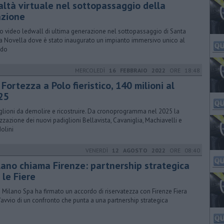
altà virtuale nel sottopassaggio della
azione
o video ledwall di ultima generazione nel sottopassaggio di Santa
a Novella dove è stato inaugurato un impianto immersivo unico al
do
MERCOLEDÌ
16 FEBBRAIO 2022
ORE 18:48
Fortezza a Polo fieristico, 140 milioni al
25
glioni da demolire e ricostruire. Da cronoprogramma nel 2025 la
izzazione dei nuovi padiglioni Bellavista, Cavaniglia, Machiavelli e
olini
VENERDÌ
12 AGOSTO 2022
ORE 08:40
lano chiama Firenze: partnership strategica
 le Fiere
a Milano Spa ha firmato un accordo di riservatezza con Firenze Fiera
l’avvio di un confronto che punta a una partnership strategica