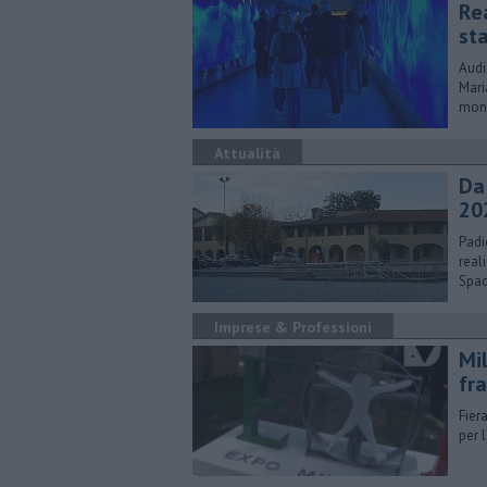
Re
st
Audi
Mari
mon
Attualità
Da 
20
Padi
real
Spad
Imprese & Professioni
Mi
fra
Fier
per 