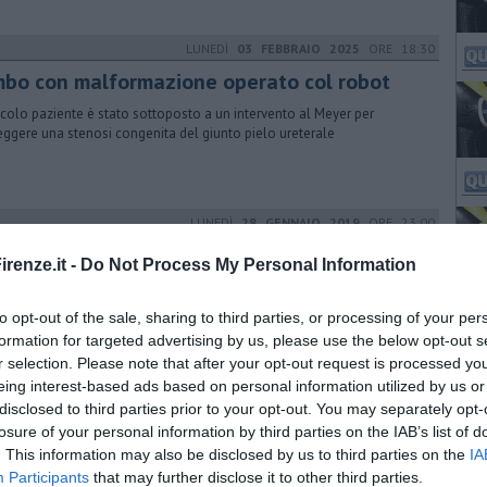
LUNEDÌ
03 FEBBRAIO 2025
ORE 18:30
mbo con malformazione operato col robot
iccolo paziente è stato sottoposto a un intervento al Meyer per
eggere una stenosi congenita del giunto pielo ureterale
LUNEDÌ
28 GENNAIO 2019
ORE 23:00
inò online: previsto per il 2019 il lancio di
renze.it -
Do Not Process My Personal Information
chi in realtà virtuale
ealtà virtuale sempre più simile a quella off-line
to opt-out of the sale, sharing to third parties, or processing of your per
formation for targeted advertising by us, please use the below opt-out s
r selection. Please note that after your opt-out request is processed y
eing interest-based ads based on personal information utilized by us or
GIOVEDÌ
26 SETTEMBRE 2019
ORE 11:37
disclosed to third parties prior to your opt-out. You may separately opt-
oni, strategici per la tutela dei monumenti
losure of your personal information by third parties on the IAB’s list of
. This information may also be disclosed by us to third parties on the
IA
rogetto della Prefettura di Firenze con i Vigili del Fuoco è stato
Participants
that may further disclose it to other third parties.
entato al Salone Internazionale del Restauro dei Musei a Ferrara