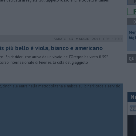
rale dedicata al regista. Sul tappeto rosso anche Bocelli e Ranieri
Q
Mem
big
SABATO
13 MAGGIO 2017
ORE 13:30
ris più bello è viola, bianco e americano
ore ''Spirit rider'' che arriva da un vivaio dell'Oregon ha vinto il 59°
QUI
orso internazionale di Firenze, la città del giaggiolo
N