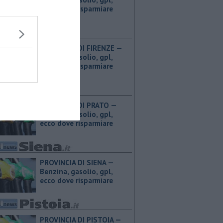
ecco dove risparmiare
PROVINCIA DI FIRENZE — ​
Benzina, gasolio, gpl,
ecco dove risparmiare
PROVINCIA DI PRATO — ​
Benzina, gasolio, gpl,
ecco dove risparmiare
PROVINCIA DI SIENA — ​
Benzina, gasolio, gpl,
ecco dove risparmiare
PROVINCIA DI PISTOIA — ​