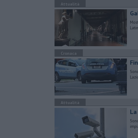
Attualità
Gal
Most
Lati
Cronaca
Fin
Sono
Lazi
Attualità
La
Sono
impi