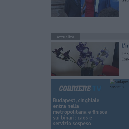
teat
Attualità
L'i
Il fi
Conc
Budapest, cinghiale
entra nella
metropolitana e finisce
sui binari: caos e
servizio sospeso