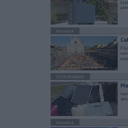
La p
pani
Attualità
Cal
È la
este
pag
STOP DEGRADO
Ma
Aume
dell
Attualità