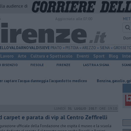
alla audience di
o
Aggiornato alle 07:00
MET
Dom
ELLO
VALDARNO
VALDISIEVE
PRATO
PISTOIA
AREZZO
SIENA
GROSSET
Lavoro
Arte
Cultura e Spettacolo
Eventi
Sport
Blog
Inte
I BISENZIO
FIESOLE
FIRENZE
LASTRA A SIGNA
SCAN
qua danneggia l'acquedotto mediceo
​Benzina, gasolio, gpl, ecco dove ris
LUNEDÌ
31 LUGLIO 2017
ORE 19:10
 carpet e parata di vip al Centro Zeffirelli
gurazione ufficiale della Fondazione che ospita il museo e la scuola