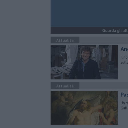
Attualità
An
Il n
sull
Attualità
Pa
Un t
Galle