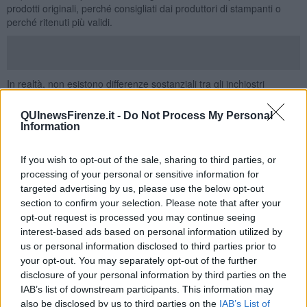
prodotti originali, perché consigliati dai produttori di stampanti o
perché ritenuti più validi.
In realtà, non esistono differenze sostanziali tra gli inchiostri
originali e le versioni compatibili o rigenerate, l’unico problema
potrebbe essere dovuto a sistemi di riconoscimento
QUInewsFirenze.it -
Do Not Process My Personal
particolarmente sofisticati, è il caso, ad esempio, delle macchine
Information
che richiedono necessariamente l’uso di cartucce con microchip, in
assenza del quale non sono in grado di procedere con
If you wish to opt-out of the sale, sharing to third parties, or
l’installazione.
processing of your personal or sensitive information for
Non è comunque una situazione molto frequente, anche perché
targeted advertising by us, please use the below opt-out
spesso i toner rigenerati vengono prodotti in maniera tale da
section to confirm your selection. Please note that after your
essere perfettamente compatibili con la macchina di riferimento.
opt-out request is processed you may continue seeing
interest-based ads based on personal information utilized by
Ad esclusione delle situazioni in cui è necessario realizzare stampe
us or personal information disclosed to third parties prior to
di qualità e di alta definizione, ad esempio stampe fotografiche o
your opt-out. You may separately opt-out of the further
riproduzioni di disegni molto dettagliati, le cartucce compatibili
offrono comunque un ottimo risultato e possono essere considerate
disclosure of your personal information by third parties on the
un’alternativa eccellente.
IAB’s list of downstream participants. This information may
also be disclosed by us to third parties on the
IAB’s List of