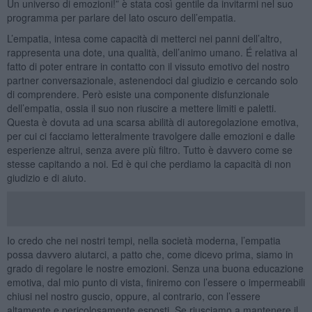
Un universo di emozioni!” è stata così gentile da invitarmi nel suo
programma per parlare del lato oscuro dell’empatia.
L’empatia, intesa come capacità di metterci nei panni dell’altro,
rappresenta una dote, una qualità, dell’animo umano. É relativa al
fatto di poter entrare in contatto con il vissuto emotivo del nostro
partner conversazionale, astenendoci dal giudizio e cercando solo
di comprendere. Però esiste una componente disfunzionale
dell’empatia, ossia il suo non riuscire a mettere limiti e paletti.
Questa è dovuta ad una scarsa abilità di autoregolazione emotiva,
per cui ci facciamo letteralmente travolgere dalle emozioni e dalle
esperienze altrui, senza avere più filtro. Tutto è davvero come se
stesse capitando a noi. Ed è qui che perdiamo la capacità di non
giudizio e di aiuto.
Io credo che nei nostri tempi, nella società moderna, l’empatia
possa davvero aiutarci, a patto che, come dicevo prima, siamo in
grado di regolare le nostre emozioni. Senza una buona educazione
emotiva, dal mio punto di vista, finiremo con l’essere o impermeabili
chiusi nel nostro guscio, oppure, al contrario, con l’essere
altamente e pericolosamente esposti. Se riusciamo a mantenere il