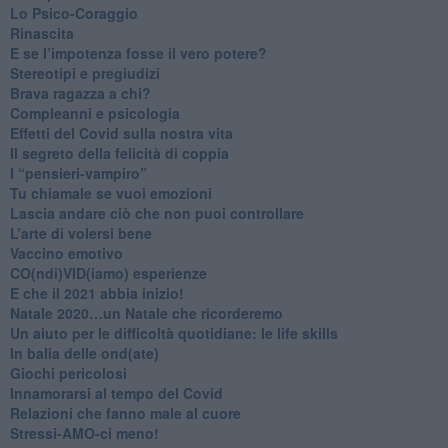
​Lo Psico-Coraggio
Rinascita
​E se l’impotenza fosse il vero potere?
Stereotipi e pregiudizi
​Brava ragazza a chi?
​Compleanni e psicologia
Effetti del Covid sulla nostra vita
Il segreto della felicità di coppia
​I “pensieri-vampiro”
​Tu chiamale se vuoi emozioni
​Lascia andare ciò che non puoi controllare
L’arte di volersi bene
​Vaccino emotivo
CO(ndi)VID(iamo) esperienze
​E che il 2021 abbia inizio!
​Natale 2020…un Natale che ricorderemo
Un aiuto per le difficoltà quotidiane: le life skills
​In balia delle ond(ate)
Giochi pericolosi
Innamorarsi al tempo del Covid
​Relazioni che fanno male al cuore
​Stressi-AMO-ci meno!