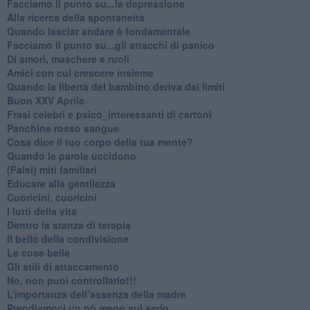
Facciamo il punto su...la depressione
​Alla ricerca della spontaneità
​Quando lasciar andare è fondamentale
Facciamo il punto su...gli attacchi di panico
Di amori, maschere e ruoli
​Amici con cui crescere insieme
​Quando la libertà del bambino deriva dai limiti
Buon XXV Aprile
​Frasi celebri e psico_interessanti di cartoni
​Panchine rosso sangue
​Cosa dice il tuo corpo della tua mente?
​Quando le parole uccidono
​(Falsi) miti familiari
​Educare alla gentilezza
​Cuoricini, cuoricini
I lutti della vita
​Dentro la stanza di terapia
​Il bello della condivisione
Le cose belle
​Gli stili di attaccamento
No, non puoi controllarlo!!!
​L’importanza dell’assenza della madre
​Prendiamoci un pò meno sul serio