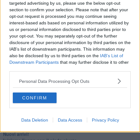
​4 anni di Blog
targeted advertising by us, please use the below opt-out
Quando il silenzio è aggressivo
section to confirm your selection. Please note that after your
​Il passato, questo conosciuto!
opt-out request is processed you may continue seeing
​Clima ballerino e sbalzi d’umore
interest-based ads based on personal information utilized by
La maternità
us or personal information disclosed to third parties prior to
​L’uomo o l’orso?
your opt-out. You may separately opt-out of the further
Non hanno un amico a teatro​
disclosure of your personal information by third parties on the
​Tutta una questione di rispetto
IAB’s list of downstream participants. This information may
​Cose che ci esauriscono
also be disclosed by us to third parties on the
IAB’s List of
​Vespa che passione!
Downstream Participants
that may further disclose it to other
​Lasciate ai vostri figli il diritto di piangere
third parties.
​Parole d’amore regalate al vento
​Essere genitori di un adolescente
Personal Data Processing Opt Outs
​Saper pazientare
​Giornata del Fiocchetto Lilla
​Venerdì emozionalmente sostenibile
CONFIRM
Ma ti ascolti?
Contornati di persone che…
Non dare niente per scontato
Data Deletion
Data Access
Privacy Policy
Che cos’è la dipendenza affettiva?
Quarta tappa nelle personalità: il narcisista
​Nuovi arrivi!