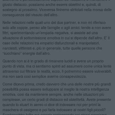
giusto distacco, possiamo anche essere obiettivi e, quindi, di
sostegno al prossimo. Viceversa finiremo stritolati nella morsa delle
conseguenze del vissuto dell’altro.
Nelle relazioni nelle quali uno dei due partner, e non mi riferisco
solo alle coppie, penso alle famiglie o agli amici, tende a non avere
filtri, sperimentando un’empatia negativa, si assiste ad una
situazione di sottomissione emotiva in cui si dipende dall’altro. E’ il
caso delle relazioni tra empatici disfunzionali e manipolatori,
narcisisti, vittimisti e, più in generale, tutte quelle persone che
“succhiano” energia dall’altro.
Quando non si è in grado di rimanere lucidi e avere un proprio
punto di vista, ma ci sentiamo spinti ad assumere come unica lente
attraverso cui filtrare la realtà, ecco, lì potremmo essere vulnerabili,
ma non sarà così semplice averne consapevolezza.
Come dicevo prima, credo davvero che una delle nostre più grandi
possibilità possa essere sviluppare al meglio la nostra intelligenza
emotiva, così da mantenere sempre, anche nelle situazioni più
complesse, un certo gradi di distacco ed obiettività. Avete presente
quando lo stuart in aereo ci dice di indossare noi per primi la
maschera di ossigeno e poi farla indossare ai nostri figli piccoli?
Sembrerebbe follia ma proprio proteggendo noi stessi possiamo