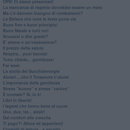
​OPS! Ci siamo presentati!
​La mancanza di rispetto dovrebbe essere un reato
​Ma c’è davvero bisogno di combattenti?
​La Befana che tutte le feste porta via
Buon fine e buon principio!
​Buon Natale a tutti voi!
​Scusarsi o dire grazie?
​E’ amore o un’ossessione?
​Il prezzo della salute
​Respira... puoi farcela!
​Tutto chiede... gentilezza!
​Far west
​La storia dei Succhiaenergie
​Aiutati….che il Terapeuta ti aiuta!
​L’importanza della gentilezza
​Stress “buono” e stress “cattivo”
​È normale? Sì, lo è!
​Libri in libertà!
​I legami che fanno bene al cuore
Uno, due, tre... alzati!​
​Dal comfort alla crescita
​Ti pago?! Allora mi appartieni!​
​Consigli di lettura…e ascolto