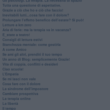
​Gli psicologi. La terapia. La necessità di spazio
​Tutta una questione di aspettative.
​Grazie a ciò che ho e ciò che faccio!
​Inevitabili lutti...cosa fare con il dolore?
Prolungare l’effetto benefico dell’estate? Si può!
​Letture a km zero
​Aria di ferie: ma la terapia va in vacanza?
​E_state a teatro!
​Consigli di lettura estivi
​Stanchezza mentale: come gestirla
​A come Amico
​Se ami gli altri, prenditi il tuo tempo
​Un anno di Blog: semplicemente Grazie!
​Vita di coppia, conflitti e desideri
​Ciao scuola!
​L’Empatia
​Se mi lasci non vale
Cosa fare con il dolore
​La sindrome dell’impostore
​Cambiare prospettiva
La terapia online
La libertà
​Il tempo