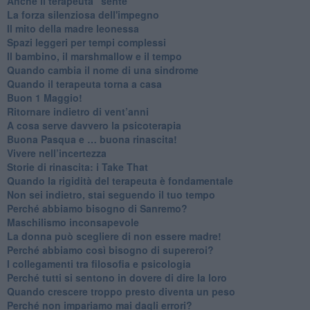
​Anche il terapeuta “sente”
​La forza silenziosa dell'impegno
​Il mito della madre leonessa
Spazi leggeri per tempi complessi
Il bambino, il marshmallow e il tempo
​Quando cambia il nome di una sindrome
​Quando il terapeuta torna a casa
​Buon 1 Maggio!
Ritornare indietro di vent’anni
​A cosa serve davvero la psicoterapia
​Buona Pasqua e … buona rinascita!
​Vivere nell’incertezza
​Storie di rinascita: i Take That
​Quando la rigidità del terapeuta è fondamentale
​Non sei indietro, stai seguendo il tuo tempo
​Perché abbiamo bisogno di Sanremo?
​Maschilismo inconsapevole
​La donna può scegliere di non essere madre!
​Perché abbiamo così bisogno di supereroi?
​I collegamenti tra filosofia e psicologia
​Perché tutti si sentono in dovere di dire la loro
​Quando crescere troppo presto diventa un peso
​Perché non impariamo mai dagli errori?