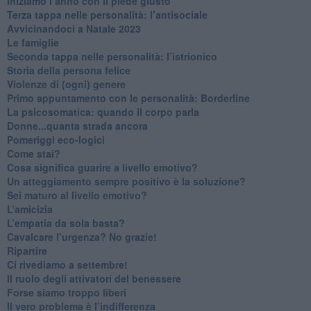
​Iniziamo l’anno con il piede giusto
​Terza tappa nelle personalità: l’antisociale
​Avvicinandoci a Natale 2023
Le famiglie
Seconda tappa nelle personalità: l’istrionico
​Storia della persona felice
Violenze di (ogni) genere
​Primo appuntamento con le personalità: Borderline
La psicosomatica: quando il corpo parla
Donne...quanta strada ancora
​Pomeriggi eco-logici
​Come stai?
Cosa significa guarire a livello emotivo?
​Un atteggiamento sempre positivo è la soluzione?
​Sei maturo al livello emotivo?
​L’amicizia
​L’empatia da sola basta?
​Cavalcare l’urgenza? No grazie!
Ripartire
​Ci rivediamo a settembre!
​Il ruolo degli attivatori del benessere
​Forse siamo troppo liberi
​Il vero problema è l’indifferenza