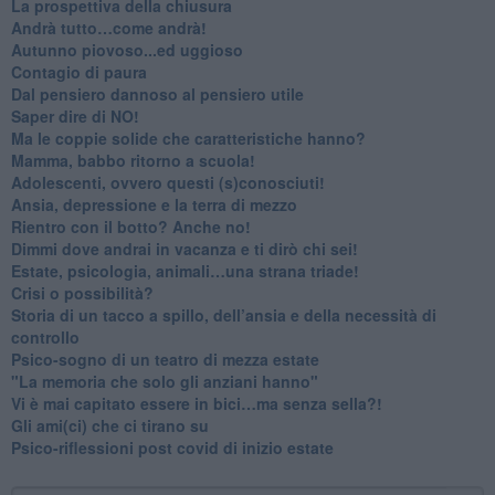
​La prospettiva della chiusura
​Andrà tutto…come andrà!
Autunno piovoso...ed uggioso
​Contagio di paura
​Dal pensiero dannoso al pensiero utile
​Saper dire di NO!
​Ma le coppie solide che caratteristiche hanno?
​Mamma, babbo ritorno a scuola!
Adolescenti, ovvero questi (s)conosciuti!
Ansia, depressione e la terra di mezzo
​Rientro con il botto? Anche no!
Dimmi dove andrai in vacanza e ti dirò chi sei!
​Estate, psicologia, animali…una strana triade!
​Crisi o possibilità?
​Storia di un tacco a spillo, dell’ansia e della necessità di
controllo
​Psico-sogno di un teatro di mezza estate
"La memoria che solo gli anziani hanno"
​Vi è mai capitato essere in bici…ma senza sella?!
​Gli ami(ci) che ci tirano su
Psico-riflessioni post covid di inizio estate