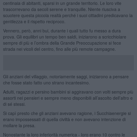
centinaia di abitanti, sparsi in un grande territorio. Le loro vite
trascorrevano da secoli serene e tranquille. Niente riusciva a
scuotere questa piccola realtà perché i suoi cittadini predicavano la
gentilezza e il rispetto reciproco.
Vennero, però, anni bui, durante i quali tutto fu messo a dura
prova. Gli equilibri un tempo ben saldi, iniziarono a scricchiolare
sempre di più e l’ombra della Grande Preoccupazione si fece
strada nei vicoli del centro, fino alle più remote campagne.
Gli anziani del villaggio, notoriamente saggi, iniziarono a pensare
che fosse stato fatto uno strano incantesimo.
Adulti, ragazzi e persino bambini si aggiravano con volti sempre più
assorti nei pensieri e sempre meno disponibili all’ascolto dell’altro e
di sé stessi.
Si capì presto che gli anziani avevano ragione, i Succhiaenergie si
erano impossessati di quella civiltà e non avevano intenzione di
mollare la presa.
Nonostante la loro inferiorità numerica - loro erano 10 contro le