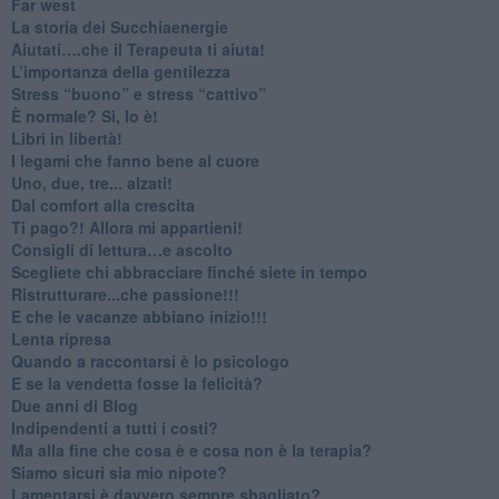
​Far west
​La storia dei Succhiaenergie
​Aiutati….che il Terapeuta ti aiuta!
​L’importanza della gentilezza
​Stress “buono” e stress “cattivo”
​È normale? Sì, lo è!
​Libri in libertà!
​I legami che fanno bene al cuore
Uno, due, tre... alzati!​
​Dal comfort alla crescita
​Ti pago?! Allora mi appartieni!​
​Consigli di lettura…e ascolto
​Scegliete chi abbracciare finché siete in tempo
​Ristrutturare...che passione!!!
​E che le vacanze abbiano inizio!!!
​Lenta ripresa
​Quando a raccontarsi è lo psicologo
​E se la vendetta fosse la felicità?
​Due anni di Blog
​Indipendenti a tutti i costi?
​Ma alla fine che cosa è e cosa non è la terapia?
​Siamo sicuri sia mio nipote?
​Lamentarsi è davvero sempre sbagliato?