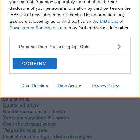
your opt-out. You may separately opt-out of the further
​Consigli di lettura per genitori e non solo
disclosure of your personal information by third parties on the
​La Clownterapia
IAB’s list of downstream participants. This information may
​Differenze tra persone frustrate e non
also be disclosed by us to third parties on the
IAB’s List of
L’invisibile fatica mentale
Downstream Participants
that may further disclose it to other
Vacanze a km zero
third parties.
​Buone Vacan(si)e!
​Il lato positivo delle cose
Personal Data Processing Opt Outs
​Storie antiche di tempi moderni
​Quello che alle mamme non dicono
Adultescenza
CONFIRM
Homo imbecillis
​4 anni di Blog
Quando il silenzio è aggressivo
Data Deletion
Data Access
Privacy Policy
​Il passato, questo conosciuto!
​Clima ballerino e sbalzi d’umore
La maternità
​L’uomo o l’orso?
Non hanno un amico a teatro​
​Tutta una questione di rispetto
​Cose che ci esauriscono
​Vespa che passione!
​Lasciate ai vostri figli il diritto di piangere