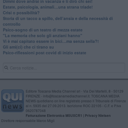
Dimmi dove andrai in vacanza e ti dirò chi sei!
​Estate, psicologia, animali…una strana triade!
​Crisi o possibilità?
​Storia di un tacco a spillo, dell’ansia e della necessità di
controllo
​Psico-sogno di un teatro di mezza estate
"La memoria che solo gli anziani hanno"
​Vi è mai capitato essere in bici…ma senza sella?!
​Gli ami(ci) che ci tirano su
Psico-riflessioni post covid di inizio estate
Editore Toscana Media Channel srl - Via Dei Martelli, 8 - 50129
FIRENZE - info@toscanamediachannel.it. TOSCANA MEDIA
NEWS quotidiano on line registrato presso il Tribunale di Firenze
al n. 5935 del 27.09.2013. Iscrizione ROC 22105 - C.F. e P.Iva
0620787048
Fatturazione Elettronica M5UXCR1 |
Privacy Nielsen
Direttore responsabile Marco Migli