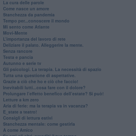
​La cura delle parole
​Come nasce un amore
Stanchezza da pandemia
​Tempo per...conoscere il mondo
​Mi sento come Atlante
​Movi-Mente
​L’importanza del lavoro di rete
​Deliziare il palato. Alleggerire la mente.
​Senza rancore
​Testa e pancia
​Autunno e serie tv
​Gli psicologi. La terapia. La necessità di spazio
​Tutta una questione di aspettative.
​Grazie a ciò che ho e ciò che faccio!
​Inevitabili lutti...cosa fare con il dolore?
Prolungare l’effetto benefico dell’estate? Si può!
​Letture a km zero
​Aria di ferie: ma la terapia va in vacanza?
​E_state a teatro!
​Consigli di lettura estivi
​Stanchezza mentale: come gestirla
​A come Amico
​Se ami gli altri, prenditi il tuo tempo