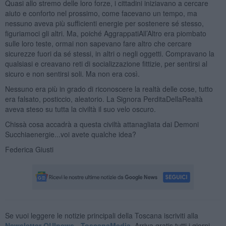
Quasi allo stremo delle loro forze, i cittadini iniziavano a cercare
aiuto e conforto nel prossimo, come facevano un tempo, ma
nessuno aveva più sufficienti energie per sostenere sé stesso,
figuriamoci gli altri. Ma, poiché AggrappatiAll’Altro era piombato
sulle loro teste, ormai non sapevano fare altro che cercare
sicurezze fuori da sé stessi, in altri o negli oggetti. Compravano la
qualsiasi e creavano reti di socializzazione fittizie, per sentirsi al
sicuro e non sentirsi soli. Ma non era così.
Nessuno era più in grado di riconoscere la realtà delle cose, tutto
era falsato, posticcio, aleatorio. La Signora PerditaDellaRealtà
aveva steso su tutta la civiltà il suo velo oscuro.
Chissà cosa accadrà a questa civiltà attanagliata dai Demoni
Succhiaenergie...voi avete qualche idea?
Federica Giusti
Se vuoi leggere le notizie principali della Toscana iscriviti alla
Newsletter QUInews - ToscanaMedia.
Arriva gratis tutti i giorni