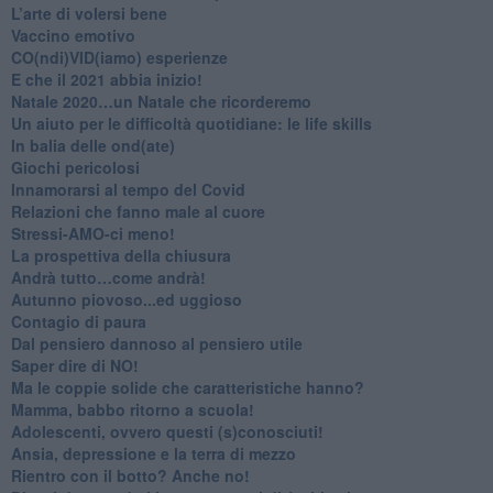
L’arte di volersi bene
​Vaccino emotivo
CO(ndi)VID(iamo) esperienze
​E che il 2021 abbia inizio!
​Natale 2020…un Natale che ricorderemo
Un aiuto per le difficoltà quotidiane: le life skills
​In balia delle ond(ate)
Giochi pericolosi
Innamorarsi al tempo del Covid
​Relazioni che fanno male al cuore
​Stressi-AMO-ci meno!
​La prospettiva della chiusura
​Andrà tutto…come andrà!
Autunno piovoso...ed uggioso
​Contagio di paura
​Dal pensiero dannoso al pensiero utile
​Saper dire di NO!
​Ma le coppie solide che caratteristiche hanno?
​Mamma, babbo ritorno a scuola!
Adolescenti, ovvero questi (s)conosciuti!
Ansia, depressione e la terra di mezzo
​Rientro con il botto? Anche no!