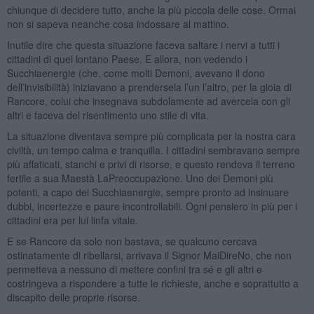
chiunque di decidere tutto, anche la più piccola delle cose. Ormai
non si sapeva neanche cosa indossare al mattino.
Inutile dire che questa situazione faceva saltare i nervi a tutti i
cittadini di quel lontano Paese. E allora, non vedendo i
Succhiaenergie (che, come molti Demoni, avevano il dono
dell’invisibilità) iniziavano a prendersela l’un l’altro, per la gioia di
Rancore, colui che insegnava subdolamente ad avercela con gli
altri e faceva del risentimento uno stile di vita.
La situazione diventava sempre più complicata per la nostra cara
civiltà, un tempo calma e tranquilla. I cittadini sembravano sempre
più affaticati, stanchi e privi di risorse, e questo rendeva il terreno
fertile a sua Maestà LaPreoccupazione. Uno dei Demoni più
potenti, a capo dei Succhiaenergie, sempre pronto ad insinuare
dubbi, incertezze e paure incontrollabili. Ogni pensiero in più per i
cittadini era per lui linfa vitale.
E se Rancore da solo non bastava, se qualcuno cercava
ostinatamente di ribellarsi, arrivava il Signor MaiDireNo, che non
permetteva a nessuno di mettere confini tra sé e gli altri e
costringeva a rispondere a tutte le richieste, anche e soprattutto a
discapito delle proprie risorse.