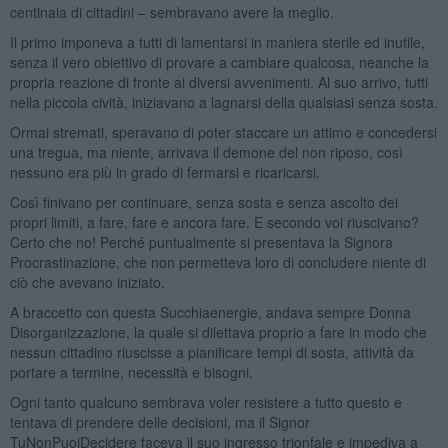
centinaia di cittadini – sembravano avere la meglio.
Il primo imponeva a tutti di lamentarsi in maniera sterile ed inutile,
senza il vero obiettivo di provare a cambiare qualcosa, neanche la
propria reazione di fronte ai diversi avvenimenti. Al suo arrivo, tutti
nella piccola cività, iniziavano a lagnarsi della qualsiasi senza sosta.
Ormai stremati, speravano di poter staccare un attimo e concedersi
una tregua, ma niente, arrivava il demone del non riposo, così
nessuno era più in grado di fermarsi e ricaricarsi.
Così finivano per continuare, senza sosta e senza ascolto dei
propri limiti, a fare, fare e ancora fare. E secondo voi riuscivano?
Certo che no! Perché puntualmente si presentava la Signora
Procrastinazione, che non permetteva loro di concludere niente di
ciò che avevano iniziato.
A braccetto con questa Succhiaenergie, andava sempre Donna
Disorganizzazione, la quale si dilettava proprio a fare in modo che
nessun cittadino riuscisse a pianificare tempi di sosta, attività da
portare a termine, necessità e bisogni.
Ogni tanto qualcuno sembrava voler resistere a tutto questo e
tentava di prendere delle decisioni, ma il Signor
TuNonPuoiDecidere faceva il suo ingresso trionfale e impediva a