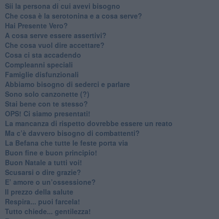
​Sii la persona di cui avevi bisogno
Che cosa è la serotonina e a cosa serve?
​Hai Presente Vero?
A cosa serve essere assertivi?
​Che cosa vuol dire accettare?
​Cosa ci sta accadendo
​Compleanni speciali
​Famiglie disfunzionali
​Abbiamo bisogno di sederci e parlare
Sono solo canzonette (?)
​Stai bene con te stesso?
​OPS! Ci siamo presentati!
​La mancanza di rispetto dovrebbe essere un reato
​Ma c’è davvero bisogno di combattenti?
​La Befana che tutte le feste porta via
Buon fine e buon principio!
​Buon Natale a tutti voi!
​Scusarsi o dire grazie?
​E’ amore o un’ossessione?
​Il prezzo della salute
​Respira... puoi farcela!
​Tutto chiede... gentilezza!