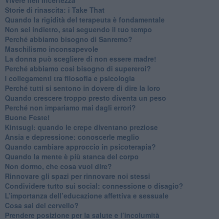
​Storie di rinascita: i Take That
​Quando la rigidità del terapeuta è fondamentale
​Non sei indietro, stai seguendo il tuo tempo
​Perché abbiamo bisogno di Sanremo?
​Maschilismo inconsapevole
​La donna può scegliere di non essere madre!
​Perché abbiamo così bisogno di supereroi?
​I collegamenti tra filosofia e psicologia
​Perché tutti si sentono in dovere di dire la loro
​Quando crescere troppo presto diventa un peso
​Perché non impariamo mai dagli errori?
​Buone Feste!
​Kintsugi: quando le crepe diventano preziose
Ansia e depressione: conoscerle meglio
Quando cambiare approccio in psicoterapia?
​Quando la mente è più stanca del corpo
Non dormo, che cosa vuol dire?
​Rinnovare gli spazi per rinnovare noi stessi
​Condividere tutto sui social: connessione o disagio?
​L’importanza dell’educazione affettiva e sessuale
​Cosa sai del cervello?
Prendere posizione per la salute e l’incolumità