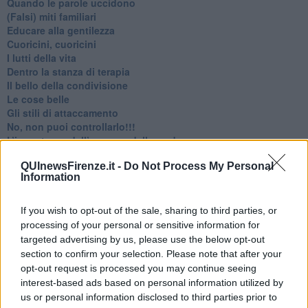
​Quando le parole uccidono
​(Falsi) miti familiari
​Educare alla gentilezza
​Cuoricini, cuoricini
I lutti della vita
​Dentro la stanza di terapia
​Il bello della condivisione
Le cose belle
​Gli stili di attaccamento
No, non puoi controllarlo!!!
​L’importanza dell’assenza della madre
​Prendiamoci un pò meno sul serio
QUInewsFirenze.it -
Do Not Process My Personal
​L’anno che verrà
Information
​Cazzullo e nostre radici
​Come un elefante in soggiorno
​Abbiamo perso tutti
If you wish to opt-out of the sale, sharing to third parties, or
E se le cose non vanno come vorresti?
processing of your personal or sensitive information for
​Chi sono i genitori elicottero
targeted advertising by us, please use the below opt-out
Come è davvero la terapia
section to confirm your selection. Please note that after your
Quando il diritto alla disconnessione non viene accolto
opt-out request is processed you may continue seeing
​L’importanza della comunicazione in famiglia
interest-based ads based on personal information utilized by
​Il diritto ad essere disconnessi
us or personal information disclosed to third parties prior to
​Il pensiero dicotomico e la salute mentale