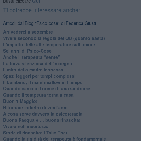
Basta cliccare
QUI
Ti potrebbe interessare anche:
Articoli dal Blog “Psico-cose” di Federica Giusti
​Arrivederci a settembre
​Vivere secondo la regola del QB (quanto basta)
​L'impatto delle alte temperature sull’umore
Sei anni di Psico-Cose
​Anche il terapeuta “sente”
​La forza silenziosa dell'impegno
​Il mito della madre leonessa
Spazi leggeri per tempi complessi
Il bambino, il marshmallow e il tempo
​Quando cambia il nome di una sindrome
​Quando il terapeuta torna a casa
​Buon 1 Maggio!
Ritornare indietro di vent’anni
​A cosa serve davvero la psicoterapia
​Buona Pasqua e … buona rinascita!
​Vivere nell’incertezza
​Storie di rinascita: i Take That
​Quando la rigidità del terapeuta è fondamentale