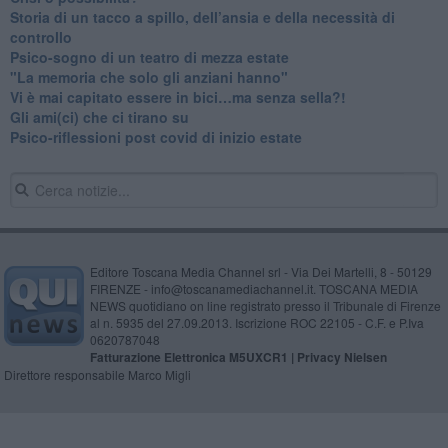
​Storia di un tacco a spillo, dell’ansia e della necessità di
controllo
​Psico-sogno di un teatro di mezza estate
"La memoria che solo gli anziani hanno"
​Vi è mai capitato essere in bici…ma senza sella?!
​Gli ami(ci) che ci tirano su
Psico-riflessioni post covid di inizio estate
Editore Toscana Media Channel srl - Via Dei Martelli, 8 - 50129
FIRENZE - info@toscanamediachannel.it. TOSCANA MEDIA
NEWS quotidiano on line registrato presso il Tribunale di Firenze
al n. 5935 del 27.09.2013. Iscrizione ROC 22105 - C.F. e P.Iva
0620787048
Fatturazione Elettronica M5UXCR1 |
Privacy Nielsen
Direttore responsabile Marco Migli
Powered by
Aperion.it