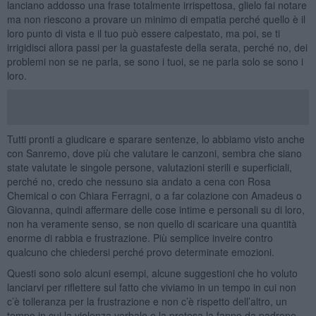
lanciano addosso una frase totalmente irrispettosa, glielo fai notare
ma non riescono a provare un minimo di empatia perché quello è il
loro punto di vista e il tuo può essere calpestato, ma poi, se ti
irrigidisci allora passi per la guastafeste della serata, perché no, dei
problemi non se ne parla, se sono i tuoi, se ne parla solo se sono i
loro.
Tutti pronti a giudicare e sparare sentenze, lo abbiamo visto anche
con Sanremo, dove più che valutare le canzoni, sembra che siano
state valutate le singole persone, valutazioni sterili e superficiali,
perché no, credo che nessuno sia andato a cena con Rosa
Chemical o con Chiara Ferragni, o a far colazione con Amadeus o
Giovanna, quindi affermare delle cose intime e personali su di loro,
non ha veramente senso, se non quello di scaricare una quantità
enorme di rabbia e frustrazione. Più semplice inveire contro
qualcuno che chiedersi perché provo determinate emozioni.
Questi sono solo alcuni esempi, alcune suggestioni che ho voluto
lanciarvi per riflettere sul fatto che viviamo in un tempo in cui non
c’è tolleranza per la frustrazione e non c’è rispetto dell’altro, un
tempo in cui la violenza verbale e la pretesa la fanno da padrone.