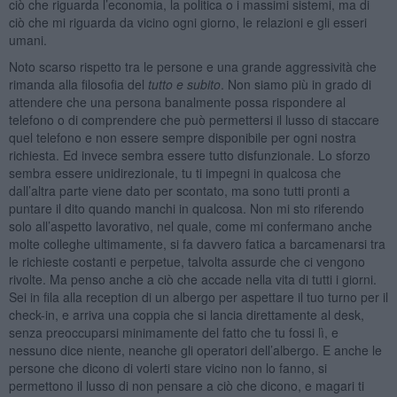
ciò che riguarda l’economia, la politica o i massimi sistemi, ma di
ciò che mi riguarda da vicino ogni giorno, le relazioni e gli esseri
umani.
Noto scarso rispetto tra le persone e una grande aggressività che
rimanda alla filosofia del
tutto e subito
. Non siamo più in grado di
attendere che una persona banalmente possa rispondere al
telefono o di comprendere che può permettersi il lusso di staccare
quel telefono e non essere sempre disponibile per ogni nostra
richiesta. Ed invece sembra essere tutto disfunzionale. Lo sforzo
sembra essere unidirezionale, tu ti impegni in qualcosa che
dall’altra parte viene dato per scontato, ma sono tutti pronti a
puntare il dito quando manchi in qualcosa. Non mi sto riferendo
solo all’aspetto lavorativo, nel quale, come mi confermano anche
molte colleghe ultimamente, si fa davvero fatica a barcamenarsi tra
le richieste costanti e perpetue, talvolta assurde che ci vengono
rivolte. Ma penso anche a ciò che accade nella vita di tutti i giorni.
Sei in fila alla reception di un albergo per aspettare il tuo turno per il
check-in, e arriva una coppia che si lancia direttamente al desk,
senza preoccuparsi minimamente del fatto che tu fossi lì, e
nessuno dice niente, neanche gli operatori dell’albergo. E anche le
persone che dicono di volerti stare vicino non lo fanno, si
permettono il lusso di non pensare a ciò che dicono, e magari ti