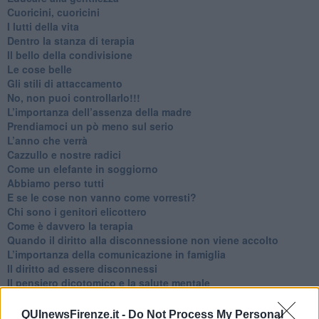
​Cuoricini, cuoricini
I lutti della vita
​Dentro la stanza di terapia
​Il bello della condivisione
Le cose belle
​Gli stili di attaccamento
No, non puoi controllarlo!!!
​L’importanza dell’assenza della madre
​Prendiamoci un pò meno sul serio
​L’anno che verrà
​Cazzullo e nostre radici
​Come un elefante in soggiorno
​Abbiamo perso tutti
E se le cose non vanno come vorresti?
​Chi sono i genitori elicottero
Come è davvero la terapia
Quando il diritto alla disconnessione non viene accolto
​L’importanza della comunicazione in famiglia
​Il diritto ad essere disconnessi
​Il pensiero dicotomico e la salute mentale
​Consigli di lettura per genitori e non solo
​La Clownterapia
QUInewsFirenze.it -
Do Not Process My Personal