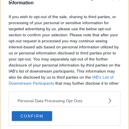
​Differenze tra persone frustrate e non
Information
L’invisibile fatica mentale
Vacanze a km zero
If you wish to opt-out of the sale, sharing to third parties, or
​Buone Vacan(si)e!
processing of your personal or sensitive information for
​Il lato positivo delle cose
targeted advertising by us, please use the below opt-out
​Storie antiche di tempi moderni
section to confirm your selection. Please note that after your
​Quello che alle mamme non dicono
opt-out request is processed you may continue seeing
Adultescenza
interest-based ads based on personal information utilized by
Homo imbecillis
us or personal information disclosed to third parties prior to
​4 anni di Blog
your opt-out. You may separately opt-out of the further
Quando il silenzio è aggressivo
disclosure of your personal information by third parties on the
​Il passato, questo conosciuto!
​Clima ballerino e sbalzi d’umore
IAB’s list of downstream participants. This information may
La maternità
also be disclosed by us to third parties on the
IAB’s List of
​L’uomo o l’orso?
Downstream Participants
that may further disclose it to other
Non hanno un amico a teatro​
third parties.
​Tutta una questione di rispetto
​Cose che ci esauriscono
Personal Data Processing Opt Outs
​Vespa che passione!
​Lasciate ai vostri figli il diritto di piangere
CONFIRM
​Parole d’amore regalate al vento
​Essere genitori di un adolescente