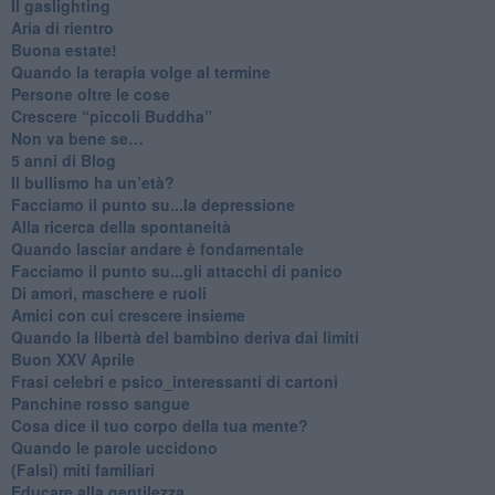
Il gaslighting
Aria di rientro
Buona estate!
​Quando la terapia volge al termine
​Persone oltre le cose
​Crescere “piccoli Buddha”
Non va bene se…
​5 anni di Blog
​Il bullismo ha un’età?
Facciamo il punto su...la depressione
​Alla ricerca della spontaneità
​Quando lasciar andare è fondamentale
Facciamo il punto su...gli attacchi di panico
Di amori, maschere e ruoli
​Amici con cui crescere insieme
​Quando la libertà del bambino deriva dai limiti
Buon XXV Aprile
​Frasi celebri e psico_interessanti di cartoni
​Panchine rosso sangue
​Cosa dice il tuo corpo della tua mente?
​Quando le parole uccidono
​(Falsi) miti familiari
​Educare alla gentilezza