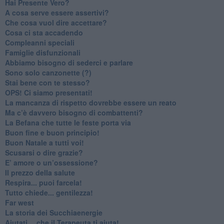
​Hai Presente Vero?
A cosa serve essere assertivi?
​Che cosa vuol dire accettare?
​Cosa ci sta accadendo
​Compleanni speciali
​Famiglie disfunzionali
​Abbiamo bisogno di sederci e parlare
Sono solo canzonette (?)
​Stai bene con te stesso?
​OPS! Ci siamo presentati!
​La mancanza di rispetto dovrebbe essere un reato
​Ma c’è davvero bisogno di combattenti?
​La Befana che tutte le feste porta via
Buon fine e buon principio!
​Buon Natale a tutti voi!
​Scusarsi o dire grazie?
​E’ amore o un’ossessione?
​Il prezzo della salute
​Respira... puoi farcela!
​Tutto chiede... gentilezza!
​Far west
​La storia dei Succhiaenergie
​Aiutati….che il Terapeuta ti aiuta!