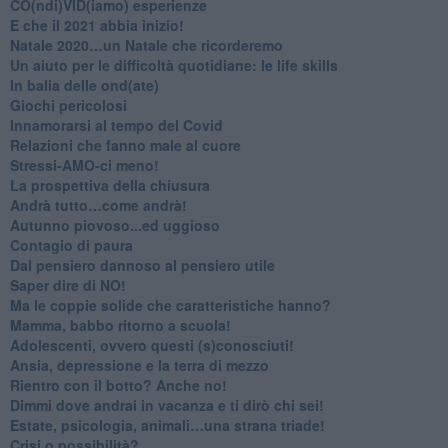
CO(ndi)VID(iamo) esperienze
​E che il 2021 abbia inizio!
​Natale 2020…un Natale che ricorderemo
Un aiuto per le difficoltà quotidiane: le life skills
​In balia delle ond(ate)
Giochi pericolosi
Innamorarsi al tempo del Covid
​Relazioni che fanno male al cuore
​Stressi-AMO-ci meno!
​La prospettiva della chiusura
​Andrà tutto…come andrà!
Autunno piovoso...ed uggioso
​Contagio di paura
​Dal pensiero dannoso al pensiero utile
​Saper dire di NO!
​Ma le coppie solide che caratteristiche hanno?
​Mamma, babbo ritorno a scuola!
Adolescenti, ovvero questi (s)conosciuti!
Ansia, depressione e la terra di mezzo
​Rientro con il botto? Anche no!
Dimmi dove andrai in vacanza e ti dirò chi sei!
​Estate, psicologia, animali…una strana triade!
​Crisi o possibilità?