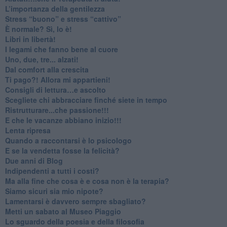
​L’importanza della gentilezza
​Stress “buono” e stress “cattivo”
​È normale? Sì, lo è!
​Libri in libertà!
​I legami che fanno bene al cuore
Uno, due, tre... alzati!​
​Dal comfort alla crescita
​Ti pago?! Allora mi appartieni!​
​Consigli di lettura…e ascolto
​Scegliete chi abbracciare finché siete in tempo
​Ristrutturare...che passione!!!
​E che le vacanze abbiano inizio!!!
​Lenta ripresa
​Quando a raccontarsi è lo psicologo
​E se la vendetta fosse la felicità?
​Due anni di Blog
​Indipendenti a tutti i costi?
​Ma alla fine che cosa è e cosa non è la terapia?
​Siamo sicuri sia mio nipote?
​Lamentarsi è davvero sempre sbagliato?
​Metti un sabato al Museo Piaggio
​Lo sguardo della poesia e della filosofia