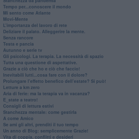
Stanchezza da pandemia
​Tempo per...conoscere il mondo
​Mi sento come Atlante
​Movi-Mente
​L’importanza del lavoro di rete
​Deliziare il palato. Alleggerire la mente.
​Senza rancore
​Testa e pancia
​Autunno e serie tv
​Gli psicologi. La terapia. La necessità di spazio
​Tutta una questione di aspettative.
​Grazie a ciò che ho e ciò che faccio!
​Inevitabili lutti...cosa fare con il dolore?
Prolungare l’effetto benefico dell’estate? Si può!
​Letture a km zero
​Aria di ferie: ma la terapia va in vacanza?
​E_state a teatro!
​Consigli di lettura estivi
​Stanchezza mentale: come gestirla
​A come Amico
​Se ami gli altri, prenditi il tuo tempo
​Un anno di Blog: semplicemente Grazie!
​Vita di coppia, conflitti e desideri