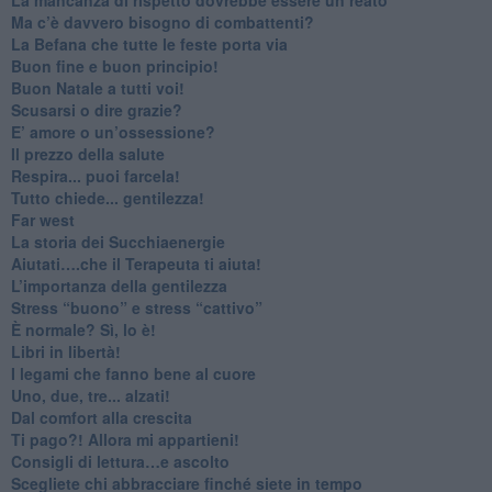
​Ma c’è davvero bisogno di combattenti?
​La Befana che tutte le feste porta via
Buon fine e buon principio!
​Buon Natale a tutti voi!
​Scusarsi o dire grazie?
​E’ amore o un’ossessione?
​Il prezzo della salute
​Respira... puoi farcela!
​Tutto chiede... gentilezza!
​Far west
​La storia dei Succhiaenergie
​Aiutati….che il Terapeuta ti aiuta!
​L’importanza della gentilezza
​Stress “buono” e stress “cattivo”
​È normale? Sì, lo è!
​Libri in libertà!
​I legami che fanno bene al cuore
Uno, due, tre... alzati!​
​Dal comfort alla crescita
​Ti pago?! Allora mi appartieni!​
​Consigli di lettura…e ascolto
​Scegliete chi abbracciare finché siete in tempo