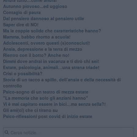
Autunno piovoso...ed uggioso
​Contagio di paura
​Dal pensiero dannoso al pensiero utile
​Saper dire di NO!
​Ma le coppie solide che caratteristiche hanno?
​Mamma, babbo ritorno a scuola!
Adolescenti, ovvero questi (s)conosciuti!
Ansia, depressione e la terra di mezzo
​Rientro con il botto? Anche no!
Dimmi dove andrai in vacanza e ti dirò chi sei!
​Estate, psicologia, animali…una strana triade!
​Crisi o possibilità?
​Storia di un tacco a spillo, dell’ansia e della necessità di
controllo
​Psico-sogno di un teatro di mezza estate
"La memoria che solo gli anziani hanno"
​Vi è mai capitato essere in bici…ma senza sella?!
​Gli ami(ci) che ci tirano su
Psico-riflessioni post covid di inizio estate