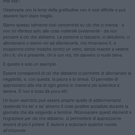
mia vita?
Osservarla con la lente della gratitudine non è così difficile e può
davvero farci stare meglio.
Siamo spesso talmente così concentrati su ciò che ci manca - e
non mi riferisco solo alle cose materiali ovviamente - da non
pensare a ciò che abbiamo. Le persone ci lasciano, ci deludono, ci
allontanano o siamo noi ad allontanarle, ma rimaniamo lì, a
incaponirci come mosche contro un vetro, senza riuscire a vedere
chi c’è, chi è presente, chi è con noi, chi davvero ci vuole bene.
E questo è solo un esempio.
Essere consapevoli di ciò che abbiamo ci permette di allontanare la
negatività, e, con questa, la paura e lo stress. Ci permette di
approcciarci alla vita di ogni giorno in maniera più autentica e
serena. E non è cosa da poco eh!
Un buon esercizio può essere proprio quello di addormentarsi
ripetendo tra se’ e se’ almeno 5 cose positive accadute durante la
giornata che sta volgendo a termine. Riconoscere questi elementi e
ringraziare per ciò che abbiamo, ci permetterà di apprezzarne
ancora di più il potere. E aiuterà a scacciare qualche nuvolo
all’orizzonte.