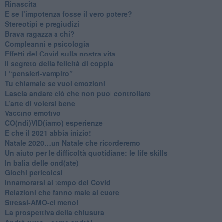
Rinascita
​E se l’impotenza fosse il vero potere?
Stereotipi e pregiudizi
​Brava ragazza a chi?
​Compleanni e psicologia
Effetti del Covid sulla nostra vita
Il segreto della felicità di coppia
​I “pensieri-vampiro”
​Tu chiamale se vuoi emozioni
​Lascia andare ciò che non puoi controllare
L’arte di volersi bene
​Vaccino emotivo
CO(ndi)VID(iamo) esperienze
​E che il 2021 abbia inizio!
​Natale 2020…un Natale che ricorderemo
Un aiuto per le difficoltà quotidiane: le life skills
​In balia delle ond(ate)
Giochi pericolosi
Innamorarsi al tempo del Covid
​Relazioni che fanno male al cuore
​Stressi-AMO-ci meno!
​La prospettiva della chiusura
​Andrà tutto…come andrà!