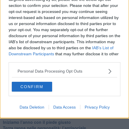
Quando il silenzio è aggressivo
section to confirm your selection. Please note that after your
​Il passato, questo conosciuto!
opt-out request is processed you may continue seeing
​Clima ballerino e sbalzi d’umore
interest-based ads based on personal information utilized by
La maternità
us or personal information disclosed to third parties prior to
​L’uomo o l’orso?
Non hanno un amico a teatro​
your opt-out. You may separately opt-out of the further
​Tutta una questione di rispetto
disclosure of your personal information by third parties on the
​Cose che ci esauriscono
IAB’s list of downstream participants. This information may
​Vespa che passione!
also be disclosed by us to third parties on the
IAB’s List of
​Lasciate ai vostri figli il diritto di piangere
Downstream Participants
that may further disclose it to other
​Parole d’amore regalate al vento
third parties.
​Essere genitori di un adolescente
​Saper pazientare
Personal Data Processing Opt Outs
​Giornata del Fiocchetto Lilla
​Venerdì emozionalmente sostenibile
CONFIRM
Ma ti ascolti?
Contornati di persone che…
Non dare niente per scontato
Che cos’è la dipendenza affettiva?
Data Deletion
Data Access
Privacy Policy
Quarta tappa nelle personalità: il narcisista
​Nuovi arrivi!
​Iniziamo l’anno con il piede giusto
​Terza tappa nelle personalità: l’antisociale