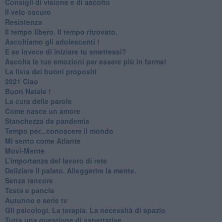
​Consigli di visione e di ascolto
​Il velo oscuro
Resistenza
​Il tempo libero. Il tempo ritrovato.
Ascoltiamo gli adolescenti !
​E se invece di iniziare tu smettessi?
​Ascolta le tue emozioni per essere più in forma!
​La lista dei buoni propositi
2021 Ciao
Buon Natale !
​La cura delle parole
​Come nasce un amore
Stanchezza da pandemia
​Tempo per...conoscere il mondo
​Mi sento come Atlante
​Movi-Mente
​L’importanza del lavoro di rete
​Deliziare il palato. Alleggerire la mente.
​Senza rancore
​Testa e pancia
​Autunno e serie tv
​Gli psicologi. La terapia. La necessità di spazio
​Tutta una questione di aspettative.