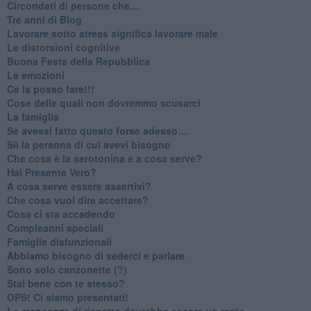
​Circondati di persone che…
​Tre anni di Blog
​Lavorare sotto stress significa lavorare male
​Le distorsioni cognitive
​Buona Festa della Repubblica
Le emozioni
​Ce la posso fare!!!
​Cose delle quali non dovremmo scusarci
​La famiglia
​Se avessi fatto questo forse adesso…
​Sii la persona di cui avevi bisogno
Che cosa è la serotonina e a cosa serve?
​Hai Presente Vero?
A cosa serve essere assertivi?
​Che cosa vuol dire accettare?
​Cosa ci sta accadendo
​Compleanni speciali
​Famiglie disfunzionali
​Abbiamo bisogno di sederci e parlare
Sono solo canzonette (?)
​Stai bene con te stesso?
​OPS! Ci siamo presentati!
​La mancanza di rispetto dovrebbe essere un reato