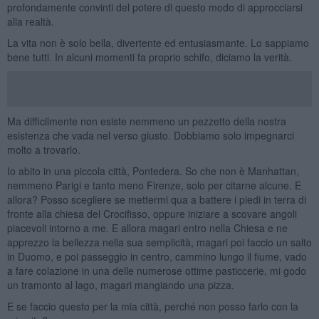
profondamente convinti del potere di questo modo di approcciarsi
alla realtà.
La vita non è solo bella, divertente ed entusiasmante. Lo sappiamo
bene tutti. In alcuni momenti fa proprio schifo, diciamo la verità.
Ma difficilmente non esiste nemmeno un pezzetto della nostra
esistenza che vada nel verso giusto. Dobbiamo solo impegnarci
molto a trovarlo.
Io abito in una piccola città, Pontedera. So che non è Manhattan,
nemmeno Parigi e tanto meno Firenze, solo per citarne alcune. E
allora? Posso scegliere se mettermi qua a battere i piedi in terra di
fronte alla chiesa del Crocifisso, oppure iniziare a scovare angoli
piacevoli intorno a me. E allora magari entro nella Chiesa e ne
apprezzo la bellezza nella sua semplicità, magari poi faccio un salto
in Duomo, e poi passeggio in centro, cammino lungo il fiume, vado
a fare colazione in una delle numerose ottime pasticcerie, mi godo
un tramonto al lago, magari mangiando una pizza.
E se faccio questo per la mia città, perché non posso farlo con la